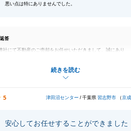
悪い点は特にありませんでした。
返答
弊社にて不動産のご売却をお任せいただきまして、誠にあり
した。
ご意見をいただきまして、誠にありがとうございます。
続きを読む
ご契約からご決済までお日にちが空いてしまいましたが、こ
お願いにも、いつも迅速にご協力くださりましたおかげで、
にお取引を終えることができました。
5
津田沼センター
/ 千葉県
習志野市
（
京
困りのことなどございましたら、いつでもお気軽にお申しつ
。
安心してお任せすることができました