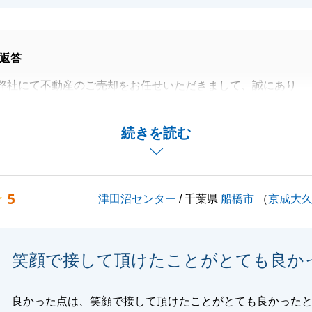
返答
弊社にて不動産のご売却をお任せいただきまして、誠にあり
した。
のご紹介による取引でしたが、本当にご縁を感じられた取引
続きを読む
のご満足のいく取引となり、大変嬉しく思います。
困りのことなどございましたら、いつでもお気軽にお申しつ
5
津田沼センター
/ 千葉県
船橋市
（
京成大
。
心よりお祈り申し上げます。
笑顔で接して頂けたことがとても良か
閉じる
良かった点は、笑顔で接して頂けたことがとても良かった