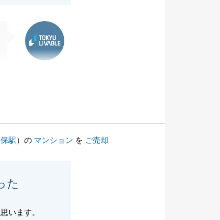
東急リバブル
久保駅
）の
マンション
を
ご売却
った
と思います。