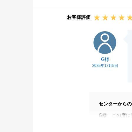
が出来、嬉しく
今後とも、何か
お客様評価
でご連絡いただ
引き続きよろし
G様
G様
2025年12月5日
センターからの
G様、この度は
いました。
今回はお引越し