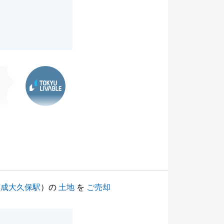
東急リバブル
京成大久保駅
）の
土地
を
ご売却