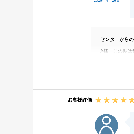
2025年4月28日
センターからの
A様、この度は
がとうございま
また大変貴重な
今回のお取引は
ちらの度重なる
とてもスムーズ
お客様評価
今後とも何かお
けくださいませ
K様