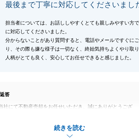
閉じる
最後まで丁寧に対応してくださいまし
担当者については、お話ししやすくとても親しみやすい方
に対応してくださいました。
分からないことがあり質問すると、電話やメールですぐに
り、その際も嫌な様子は一切なく、終始気持ちよくやり取
人柄がとても良く、安心してお任せできると感じました。
返答
当社にて不動産売却をお任せいただき、誠にありがとうござ
表して、連携を取ってくださり大変感謝いたします。
続きを読む
多少の紆余曲折は御座いましたが、無事に決済を迎えること