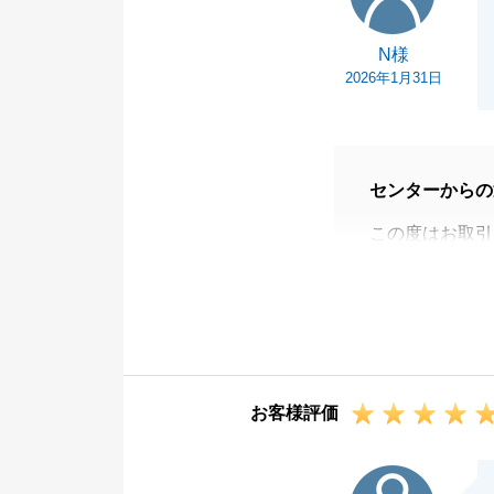
N様
2026年1月31日
センターからの
この度はお取引
お買換えで購入
す。
無事に期間内で
をさせてしまい
今後、何かござ
お客様評価
O様