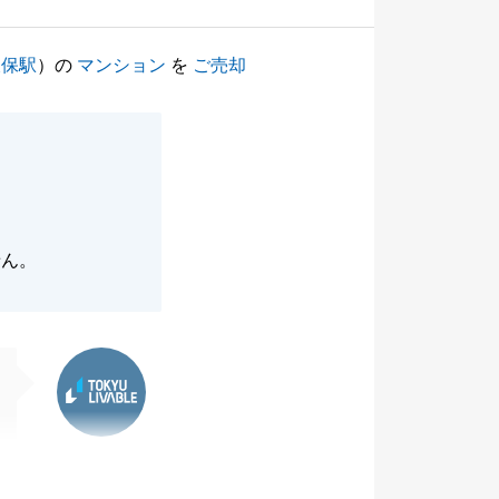
久保駅
）の
マンション
を
ご売却
せん。
東急リバブル