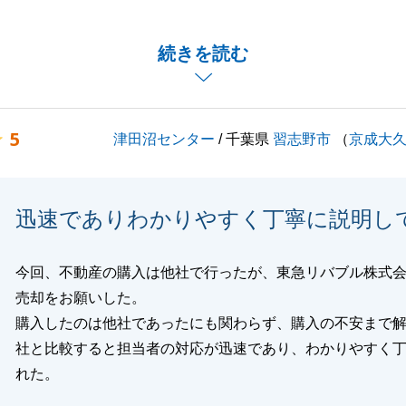
ての周辺の方々への承諾書の取得などＴ様にご協力頂きまし
ーズに進めることが出来ました。
続きを読む
のお手伝いをさせて頂きたく存じますので、何卒、宜しくお
す。
5
津田沼センター
/ 千葉県
習志野市
（
京成大
閉じる
迅速でありわかりやすく丁寧に説明し
今回、不動産の購入は他社で行ったが、東急リバブル株式
売却をお願いした。
購入したのは他社であったにも関わらず、購入の不安まで
社と比較すると担当者の対応が迅速であり、わかりやすく
れた。