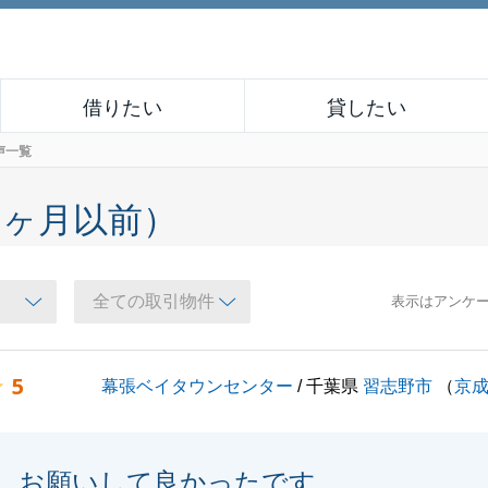
借りたい
貸したい
声一覧
６ヶ月以前）
表示はアンケ
5
幕張ベイタウンセンター
/ 千葉県
習志野市
（
京
お願いして良かったです