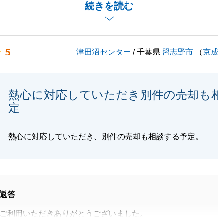
続きを読む
対応いただいたお陰様で、無事にお取引を終えることができ
し上げます。
お困りのことがございましたら些細なことでも構いませんの
5
津田沼センター
/ 千葉県
習志野市
（
京
ければと存じます。引き続きよろしくお願いいたします。
熱心に対応していただき別件の売却も
閉じる
定
熱心に対応していただき、別件の売却も相談する予定。
返答
ご利用いただきありがとうございました。