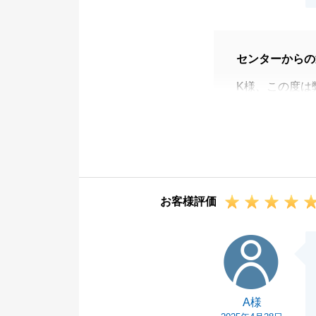
センターからの
K様、この度は
がとうございま
別のお客様から
となりました。
結果的に、K様
今後とも何かお
お客様評価
けくださいませ
K様のご多幸を
A様
A様