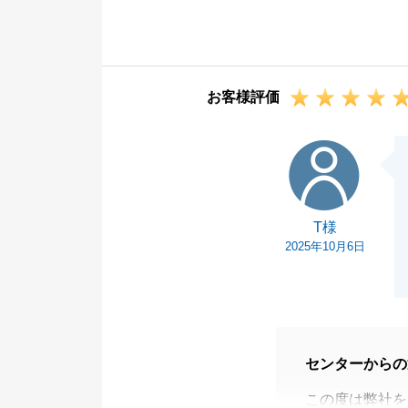
いつも迅速にご
ました。感謝申
今後とも、何か
お客様評価
でご連絡いただ
T様
T様
2025年10月6日
センターからの
この度は弊社を