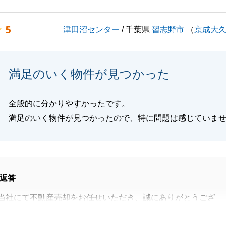
思います。
お困りのことがございましたら些細なことでも構いませんの
5
津田沼センター
/ 千葉県
習志野市
（
京成大
ければと存じます。
くお願いいたします。
満足のいく物件が見つかった
閉じる
全般的に分かりやすかったです。
満足のいく物件が見つかったので、特に問題は感じていま
返答
当社にて不動産売却をお任せいただき、誠にありがとうござ
もあり、ご協力いただくことが多くございましたが、G様が