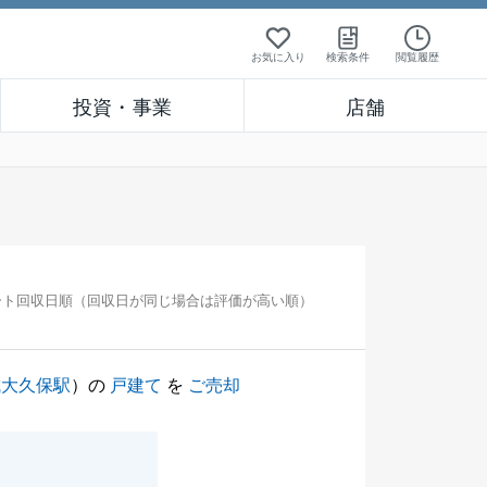
お気に入り
検索条件
閲覧履歴
投資・事業
店舗
ート回収日順（回収日が同じ場合は評価が高い順）
成大久保駅
）の
戸建て
を
ご売却