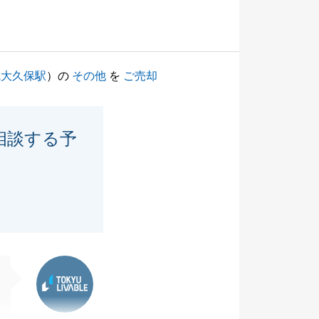
成大久保駅
）の
その他
を
ご売却
相談する予
東急リバブル