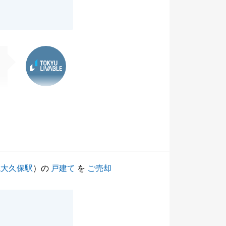
東急リバブル
成大久保駅
）の
戸建て
を
ご売却