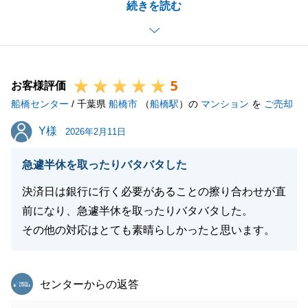
続きを読む
みとなりました。
お取引は完了いたしましたが、今後もU様のパートナ
ーとしてお役に立てれば幸いです。
何かございましたらいつでもご連絡をお待ちしており
5
ます。
お客様評価
船橋センター
/ 千葉県
船橋市
（
船橋駅
）の
マンション
を
ご売却
Y様
Y様
2026年2月11日
閉じる
急遽半休を取ったりバタバタした
決済日は銀行に行く必要があることの擦り合わせが直
前になり、急遽半休を取ったりバタバタした。
その他の対応はとても素晴らしかったと思います。
東急リバブル
センターからの返答