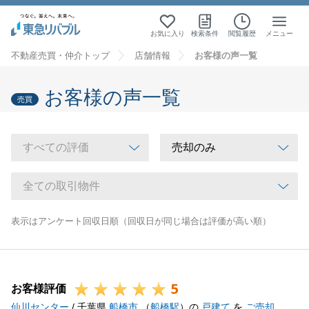
お気に入り
検索条件
閲覧履歴
メニュー
不動産売買・仲介トップ
店舗情報
お客様の声一覧
お客様の声一覧
売買
表示はアンケート回収日順（回収日が同じ場合は評価が高い順）
5
お客様評価
仙川センター
/ 千葉県
船橋市
（
船橋駅
）の
戸建て
を
ご売却