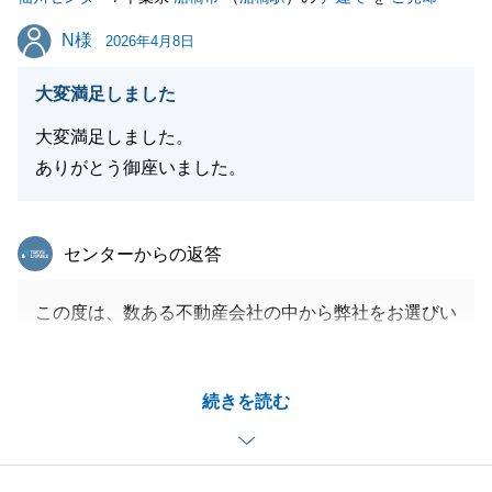
N様
N様
2026年4月8日
大変満足しました
大変満足しました。
ありがとう御座いました。
東急リバブル
センターからの返答
この度は、数ある不動産会社の中から弊社をお選びい
ただき、誠にありがとうございました。
また、CSアンケートにて大変温かいコメントを頂戴
続きを読む
し、身の引き締まる思いです。
無事にご売却をお手伝いできましたこと、心より嬉し
く感じております。