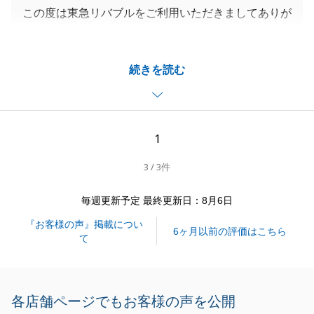
この度は東急リバブルをご利用いただきましてありが
とうございました。
決済時の調整不足によりご不便をおかけしましたが、
続きを読む
ご相談からお引き渡しまで、理想通りのスムーズなお
取引となりましたこと、私共も大変嬉しく存じます。
ご指摘の点の反省とお褒めの言葉を励みに、今後もよ
り細やかなサービスに努めてまいります。
1
この度は誠にありがとうございました。
3 / 3件
毎週更新予定 最終更新日：8月6日
閉じる
『お客様の声』掲載につい
6ヶ月以前の評価はこちら
て
各店舗ページでもお客様の声を公開