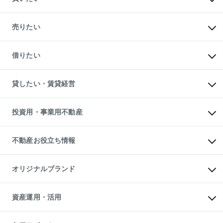
マンションの購入
新築・分譲マンションの購入
売りたい
中古マンションの購入
一戸建ての購入
マンションの売却・査定
新築一戸建ての購入
一戸建ての売却・査定
借りたい
中古一戸建ての購入
土地の売却・査定
土地の購入
スピードAI査定
不動産購入の流れ
物件を借りる
不動産売却について
注目キーワード物件特集
オフィス・店舗の賃貸
貸したい・賃貸経営
不動産査定について
購入ガイド
借りるときの流れ
売却サービス
借りるガイド
不動産売却の流れ
無料賃料査定
多言語対応
不動産買換えの流れ
マンション賃料データ
投資用・事業用不動産
売却ガイド
賃貸管理プラン
English
繁体中文
簡体中文
リロケーションについて
投資用不動産
貸すときの流れ
事業用不動産
不動産お役立ち情報
貸すガイド
マンション投資
投資用マンション
不動産AIアドバイザー Tellus Talk
マンション一棟
マンションライブラリー
オリジナルブランド
アパート経営
人気マンションランキング
アパート投資用物件
暮らしに役立つ不動産メディア

収益物件
当社売主リノベーションマンション
「Lnote」
ビル購入（ビル一棟）
一棟リノベーションマンション

資産運用・活用
不動産相場・不動産価格情報
投資用不動産の売却査定
L`GENTE（ルジェンテ）
不動産売却FAQ
事業用不動産の売却査定
区分リノベーションマンション

不動産コラム・ニュース
等価交換事業
海外不動産
Lideas（リディアス）
不動産用語集
不動産M&A