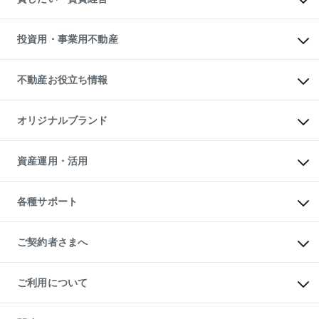
購入ガイド
借りるときの流れ
売却サービス
借りるガイド
不動産売却の流れ
無料賃料査定
多言語対応
不動産買換えの流れ
マンション賃料データ
投資用・事業用不動産
売却ガイド
賃貸管理プラン
English
繁体中文
簡体中文
リロケーションについて
投資用不動産
貸すときの流れ
事業用不動産
不動産お役立ち情報
貸すガイド
マンション投資
投資用マンション
不動産AIアドバイザー Tellus Talk
マンション一棟
マンションライブラリー
オリジナルブランド
アパート経営
人気マンションランキング
アパート投資用物件
暮らしに役立つ不動産メディア

収益物件
当社売主リノベーションマンション
「Lnote」
ビル購入（ビル一棟）
一棟リノベーションマンション

資産運用・活用
不動産相場・不動産価格情報
投資用不動産の売却査定
L`GENTE（ルジェンテ）
不動産売却FAQ
事業用不動産の売却査定
区分リノベーションマンション

不動産コラム・ニュース
等価交換事業
海外不動産
Lideas（リディアス）
不動産用語集
不動産M&A
各種サポート
投資用一棟レジデンスWELL

不動産なんでもネット相談室
アセットマネジメント・出資
SQUARE（ウェルスクエア）
住まいの税金
不動産小口投資

シニア向けサポート
物件一括検索（購入＆賃貸）
LEGACIA（レガシア）
相続サポート
ご契約者さまへ
リフォームサポート
ご契約者さまサポートメニュー
ご紹介・再契約特典
ご利用について
入居者様専用-各種ご案内（賃貸）
東急こすもす会「こすもすWeb」
本人確認に関するお客様へのお願い