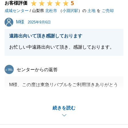
5
お客様評価
成城センター
/ 山梨県
北杜市
（
小淵沢駅
）の
土地
を
ご売却
M様
M様
2025年9月6日
遠路出向いて頂き感謝しております
お忙しい中遠路出向いて頂き、感謝しております。
東急リバブル
センターからの返答
M様、この度は東急リバブルをご利用頂きありがとう
ございました。
今後とも当社をよろしくお願いいたします。
続きを読む
また、不動産のご相談やご紹介いただけるお客様がい
らっしゃいましたらよろしくお願いいたします。