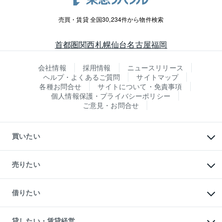
売買・賃貸 全国30,234件から物件検索
首都圏
関西
札幌
仙台
名古屋
福岡
会社情報
採用情報
ニュースリリース
ヘルプ・よくあるご質問
サイトマップ
各種お問合せ
サイトについて・免責事項
個人情報保護・プライバシーポリシー
ご意見・お問合せ
買いたい
マンションの購入
新築・分譲マンションの購入
売りたい
中古マンションの購入
一戸建ての購入
マンションの売却・査定
新築一戸建ての購入
一戸建ての売却・査定
借りたい
中古一戸建ての購入
土地の売却・査定
土地の購入
スピードAI査定
不動産購入の流れ
物件を借りる
不動産売却について
注目キーワード物件特集
オフィス・店舗の賃貸
貸したい・賃貸経営
不動産査定について