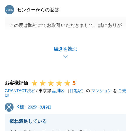
東急リバブル
閉じる
センターからの返答
この度は弊社にてお取引いただきまして、誠にありが
とうございました。
遠方にお住まいの買主様ということもあり、スケジュ
続きを読む
ール等ご迷惑をおかけしてしまう部分もあり、申し訳
ございませんでした。
また不動産に関するお悩みがございましたら是非お声
がけくださいませ。
5
お客様評価
GRANTACT渋谷
/ 東京都
品川区
（
目黒駅
）の
マンション
を
ご売
却
閉じる
K様
K様
2025年8月9日
概ね満足している