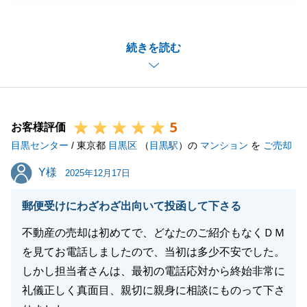
いました。
ご相談から取引完了まで約3ヶ月間となりましたが、
続きを読む
無事に取引が完了出来たのもY様と二人三脚で進めて
いけたからだと感じております。
取引自体は完了致しましたが、今後とも変わらぬお付
き合いが出来ればと存じます。
5
引き続きよろしくお願いいたします。
お客様評価
目黒センター
/ 東京都
目黒区
（
目黒駅
）の
マンション
を
ご売却
Y様
Y様
2025年12月17日
閉じる
郵便受けにわざわざ出向いて投函して下さる
不動産の売却は初めてで、どなたのご紹介もなくＤＭ
を見てお電話しましたので、当初は多少不安でした。
しかし担当者さんは、最初の電話応対から終始非常に
礼儀正しく真面目、親切に親身に相談にものって下さ