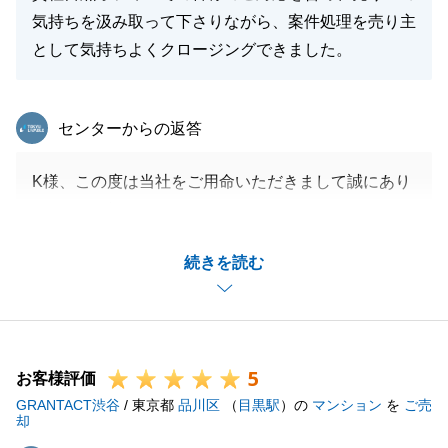
気持ちを汲み取って下さりながら、案件処理を売り主
として気持ちよくクロージングできました。
東急リバブル
センターからの返答
K様、この度は当社をご用命いただきまして誠にあり
がとうございました。
販売活動開始からご成約に至るまで、K様からも様々
続きを読む
なご意見をいただき、二人三脚で販売活動ができたこ
と、心より感謝申し上げます。
K様の人柄やご対応など個人的にも沢山学ばせていた
だきました。
5
引き続き、ご相談等ございましたらお気軽にお申し付
お客様評価
GRANTACT渋谷
けくださいませ。
/ 東京都
品川区
（
目黒駅
）の
マンション
を
ご売
却