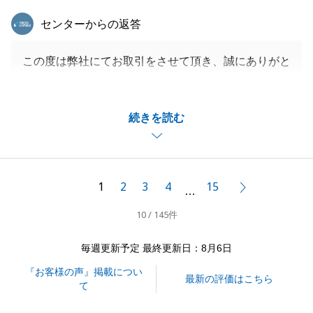
東急リバブル
センターからの返答
この度は弊社にてお取引をさせて頂き、誠にありがと
うございました。
また、S様にはお取引にあたり色々とご協力頂き、重
続きを読む
ねて感謝申し上げます。
S様にご満足頂ける提案・お取引ができたこと担当と
して嬉しく思います。
また、何かお手伝いできることがございましたらお気
1
2
3
4
15
次へ
…
軽にお申し付けください。
10 / 145件
今後とも、よろしくお願い申し上げます。
毎週更新予定 最終更新日：8月6日
『お客様の声』掲載につい
閉じる
最新の評価はこちら
て