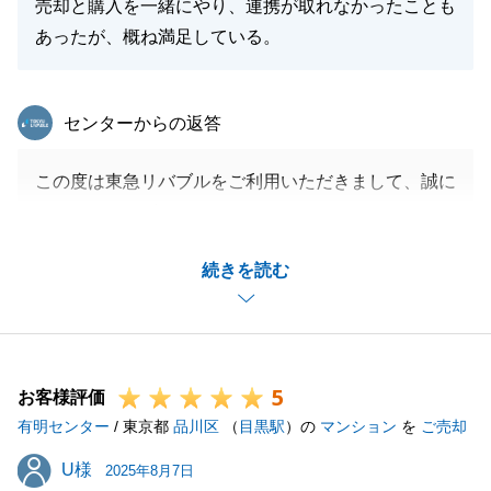
売却と購入を一緒にやり、連携が取れなかったことも
あったが、概ね満足している。
東急リバブル
センターからの返答
この度は東急リバブルをご利用いただきまして、誠に
ありがとうございました。
ご購入とご売却のどちらも弊社にお任せいただきまし
続きを読む
たが、お引渡しの猶予や決済日についてご希望に添え
ないところがございまして、大変申し訳ございません
でした。
弊社の連携のスピード感等でご不便をおかけしてしま
5
う部分がございましたが、ご満足のお言葉をいただき
お客様評価
有明センター
まして大変うれしく思います。
/ 東京都
品川区
（
目黒駅
）の
マンション
を
ご売却
今後とも東急リバブルをご愛顧の程、何卒よろしくお
U様
U様
2025年8月7日
願い申し上げます。