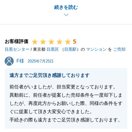
続きを読む
ご対応をお願いさせていただくこともございました
が、ご協力いただきましたおかげで無事ご成約となり
まして、大変嬉しく思います。
今後ともお困りごとやご相談事がございましたら、お
5
気軽にご連絡いただけますと幸いです。
お客様評価
目黒センター
引き続き、東急リバブルをご愛顧のほど何卒よろしく
/ 東京都
目黒区
（
目黒駅
）の
マンション
を
ご売却
お願い申し上げます。
F様
F様
2025年7月25日
遠方までご足労頂き感謝しております
閉じる
前任者がいましたが、担当変更となっております。
異動前に、前任者が提案した売却条件を一度却下しま
したが、再度此方からお願いした際、同様の条件をす
ぐに提案して頂き大変安心できました。
手続きの際も遠方までご足労頂き感謝しております。