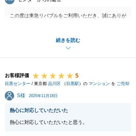
この度は東急リバブルをご利用いただき、誠にありが
とうございました。
不動産売却が初めてで不安なことが多い中、弊社にお
続きを読む
任せいただき、無事に取引が完了出来たのも多大なご
協力を頂けたからだと感じております。
取引自体は完了致しましたが、今後とも変わらぬお付
き合いが出来ればと存じます。
5
また売買だけでなく、賃貸も弊社にお任せいただきあ
お客様評価
目黒センター
りがとうございます。
/ 東京都
品川区
（
目黒駅
）の
マンション
を
ご売却
引き続きよろしくお願いいたします。
S様
S様
2025年11月18日
またお困り事がございましたらどんな小さなことでも
構いませんのでお声がけください。
熱心に対応していただいた
今後とも何卒よろしくお願い申し上げます。
熱心に対応していただいたと思う。