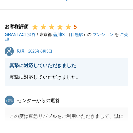
Ｕ様との二人三脚で、スムーズにご売却手続きを終え
ることができたと感じております。
今後も、お役に立てることがございましたら、お気軽
5
にご相談いただけますと幸いです。
お客様評価
GRANTACT渋谷
どうぞよろしくお願いいたします。
/ 東京都
品川区
（
目黒駅
）の
マンション
を
ご売
却
K様
K様
2025年8月3日
閉じる
真摯に対応していただきました
真摯に対応していただきました。
東急リバブル
センターからの返答
この度は東急リバブルをご利用いただきまして、誠に
ありがとうございました。
お申し込みをいただいてから、ご条件の調整等で様々