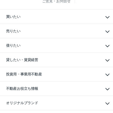
ご意見・お問合せ
買いたい
マンションの購入
新築・分譲マンションの購入
売りたい
中古マンションの購入
一戸建ての購入
マンションの売却・査定
新築一戸建ての購入
一戸建ての売却・査定
借りたい
中古一戸建ての購入
土地の売却・査定
土地の購入
スピードAI査定
不動産購入の流れ
物件を借りる
不動産売却について
注目キーワード物件特集
オフィス・店舗の賃貸
貸したい・賃貸経営
不動産査定について
購入ガイド
借りるときの流れ
売却サービス
借りるガイド
不動産売却の流れ
無料賃料査定
多言語対応
不動産買換えの流れ
マンション賃料データ
投資用・事業用不動産
売却ガイド
賃貸管理プラン
English
繁体中文
簡体中文
リロケーションについて
投資用不動産
貸すときの流れ
事業用不動産
不動産お役立ち情報
貸すガイド
マンション投資
投資用マンション
不動産AIアドバイザー Tellus Talk
マンション一棟
マンションライブラリー
オリジナルブランド
アパート経営
人気マンションランキング
アパート投資用物件
暮らしに役立つ不動産メディア

収益物件
当社売主リノベーションマンション