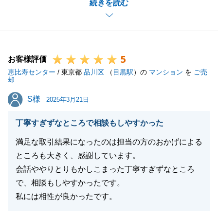
続きを読む
す。
私もF様と色々なお話ができて、訪問する度に楽しい
時間を過ごせました。
いつも快く様々なことにご対応いただき心より感謝申
5
し上げます。
お客様評価
恵比寿センター
今後も、不動産のことでお困り事等ございましたら、
/ 東京都
品川区
（
目黒駅
）の
マンション
を
ご売
却
いつでもご相談くださいませ。
S様
S様
今後ともどうぞよろしくお願いいたします。
2025年3月21日
丁寧すぎずなところで相談もしやすかった
満足な取引結果になったのは担当の方のおかげによる
閉じる
ところも大きく、感謝しています。
会話ややりとりもかしこまった丁寧すぎずなところ
で、相談もしやすかったです。
私には相性が良かったです。