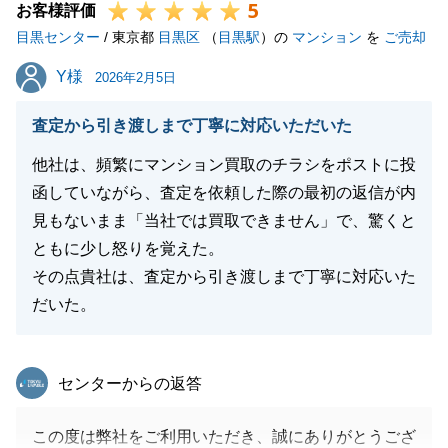
5
お客様評価
目黒センター
/ 東京都
目黒区
（
目黒駅
）の
マンション
を
ご売却
Y様
Y様
2026年2月5日
査定から引き渡しまで丁寧に対応いただいた
他社は、頻繁にマンション買取のチラシをポストに投
函していながら、査定を依頼した際の最初の返信が内
見もないまま「当社では買取できません」で、驚くと
ともに少し怒りを覚えた。
その点貴社は、査定から引き渡しまで丁寧に対応いた
だいた。
東急リバブル
センターからの返答
この度は弊社をご利用いただき、誠にありがとうござ