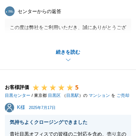
東急リバブル
センターからの返答
この度は弊社をご利用いただき、誠にありがとうござ
いました。
ご相談から取引完了まで約半年間となりましたが、無
続きを読む
事に取引が完了出来たのもF様と二人三脚で進めてい
けたからだと感じております。
取引自体は完了致しましたが、今後とも変わらぬお付
き合いが出来ればと存じます。
5
引き続きよろしくお願いいたします。
お客様評価
目黒センター
/ 東京都
目黒区
（
目黒駅
）の
マンション
を
ご売却
K様
K様
2025年7月17日
閉じる
気持ちよくクロージングできました
貴社目黒オフィスでの皆様のご対応を含め、売り主の