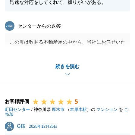
迅速な対応をしてくれて、頼りがいがある。
東急リバブル
センターからの返答
この度は数ある不動産屋の中から、当社にお任せいた
だき誠にありがとうございました。
無事に成約となりましたこと、安心しております。
続きを読む
今後も教訓をいかして、誠心誠意努めてまいります。
閉じる
5
お客様評価
町田センター
/ 神奈川県
厚木市
（
本厚木駅
）の
マンション
を
ご
売却
G様
G様
2025年12月25日