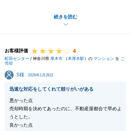
がとうございました。
無事に成約を迎え、さらに「当初の想定以上の結果」
続きを読む
とのお言葉をいただけたこと、担当者として嬉しく思
います。微力ながらお役に立てたことを光栄に存じま
す。
不動産のお取引は完了いたしましたが、今後も何かお
4
困りごとやご相談がございましたら、いつでもお気軽
お客様評価
町田センター
にご連絡ください。
/ 神奈川県
厚木市
（
本厚木駅
）の
マンション
を
ご
売却
今後とも末永いお付き合いをさせていただけますと幸
S様
S様
いです。
2026年1月26日
迅速な対応をしてくれて頼りがいがある
悪かった点
閉じる
売却時期を決めてあったのに、不動産屋都合で早めよ
うとした。
良かった点