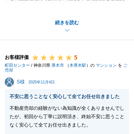
をいただきましてありがとうございます。
お客様の大切な不動産のご売却を、微力ながらお手伝
続きを読む
いでき、またお役にたてたこと大変光栄に思います。
お褒めいただき、誠にありがとうございます。
いただいたお言葉を励みに、日々精進してまいります
ので、今後とも末永いお付き合いのほど、何卒よろし
5
くお願い申し上げます。
お客様評価
町田センター
/ 神奈川県
厚木市
（
本厚木駅
）の
マンション
を
ご
売却
S様
S様
2025年11月4日
閉じる
不安に思うことなく安心して全てお任せ出きました
不動産売却の経験がない為知識が全くありませんでし
たが、初回から丁寧に説明頂き、終始不安に思うこと
なく安心して全てお任せ出きました。