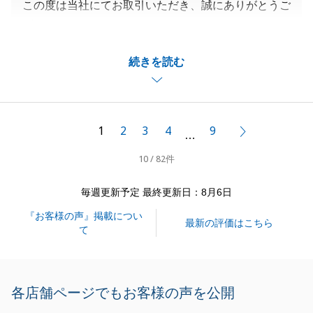
この度は当社にてお取引いただき、誠にありがとうご
ざいました。
お褒めのお言葉をいただき、非常に嬉しく思っており
続きを読む
ます。
スムーズに進めることができましたのも、多くのご協
力をいただけましたおかげです。
今後も社員一同、お客様にご満足いただけますように
1
2
3
4
9
次へ
…
日々精進してまいります。
10 / 82件
今後とも、何卒よろしくお願い申し上げます。
毎週更新予定 最終更新日：8月6日
『お客様の声』掲載につい
閉じる
最新の評価はこちら
て
各店舗ページでもお客様の声を公開