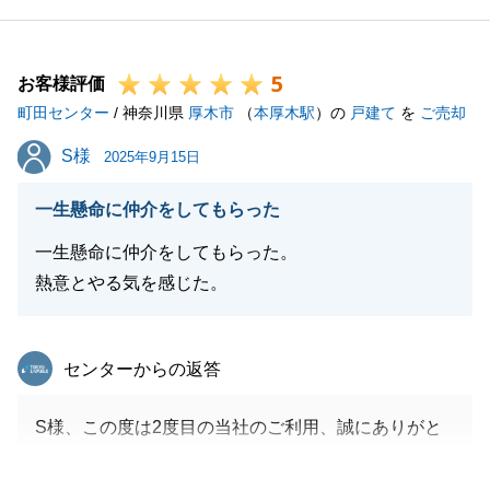
な対応を心がけていきます。
引き続き、よろしくお願い申し上げます。
5
お客様評価
町田センター
/ 神奈川県
厚木市
（
本厚木駅
）の
戸建て
を
ご売却
閉じる
S様
S様
2025年9月15日
一生懸命に仲介をしてもらった
一生懸命に仲介をしてもらった。
熱意とやる気を感じた。
東急リバブル
センターからの返答
S様、この度は2度目の当社のご利用、誠にありがと
うございます。
ユーザー様ということで、私も力が入った売却案件と