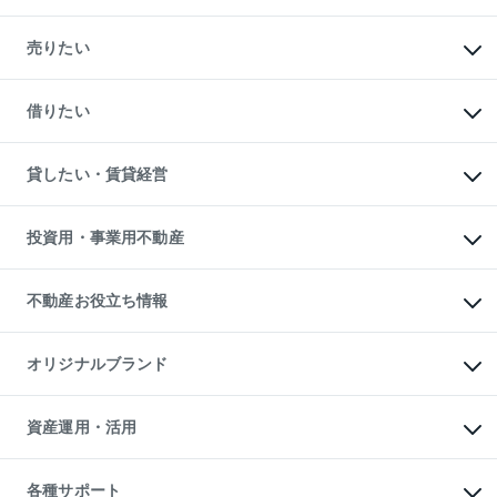
マンションの購入
新築・分譲マンションの購入
売りたい
中古マンションの購入
一戸建ての購入
マンションの売却・査定
新築一戸建ての購入
一戸建ての売却・査定
借りたい
中古一戸建ての購入
土地の売却・査定
土地の購入
スピードAI査定
不動産購入の流れ
物件を借りる
不動産売却について
注目キーワード物件特集
オフィス・店舗の賃貸
貸したい・賃貸経営
不動産査定について
購入ガイド
借りるときの流れ
売却サービス
借りるガイド
不動産売却の流れ
無料賃料査定
多言語対応
不動産買換えの流れ
マンション賃料データ
投資用・事業用不動産
売却ガイド
賃貸管理プラン
English
繁体中文
簡体中文
リロケーションについて
投資用不動産
貸すときの流れ
事業用不動産
不動産お役立ち情報
貸すガイド
マンション投資
投資用マンション
不動産AIアドバイザー Tellus Talk
マンション一棟
マンションライブラリー
オリジナルブランド
アパート経営
人気マンションランキング
アパート投資用物件
暮らしに役立つ不動産メディア

収益物件
当社売主リノベーションマンション
「Lnote」
ビル購入（ビル一棟）
一棟リノベーションマンション

資産運用・活用
不動産相場・不動産価格情報
投資用不動産の売却査定
L`GENTE（ルジェンテ）
不動産売却FAQ
事業用不動産の売却査定
区分リノベーションマンション

不動産コラム・ニュース
等価交換事業
海外不動産
Lideas（リディアス）
不動産用語集
不動産M&A
各種サポート
投資用一棟レジデンスWELL
