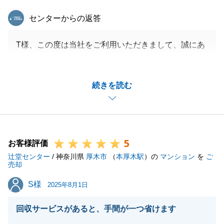
東急リバブル
センターからの返答
T様、この度は当社をご利用いただきまして、誠にあ
りがとうございました。
素早いお取引で進めさせていただきましたが、T様の
続きを読む
ご協力もあり、スムーズにお話が進められました。
今後とも当社をご贔屓にいただければと存じます。
何卒、よろしくお願いいたします。
5
お客様評価
辻堂センター
/ 神奈川県
厚木市
（
本厚木駅
）の
マンション
を
ご
閉じる
売却
S様
S様
2025年8月1日
回収サービスがあると、手間が一つ省けます