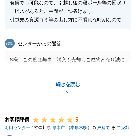
有償でも可能なので、引越し後の段ボール等の回収サ
ービスがあると、手間が一つ省けます。
引越先の資源ゴミ等の出し方に不慣れな時期なので。
東急リバブル
センターからの返答
S様、この度は無事、購入も売却もご成約となり誠に
おめでとうございます。
S様はご不明点があればすぐにご連絡を下さり、迅速
続きを読む
に回答することを心掛けておりました。こうして無事
決済を迎える事が出来て私も嬉しく思います。
今後も何かご不明点やお困りごとがありましたらいつ
でもご連絡お待ちしております。
5
引き続き宜しくお願いいたします。
お客様評価
町田センター
/ 神奈川県
厚木市
（
本厚木駅
）の
戸建て
を
ご売却