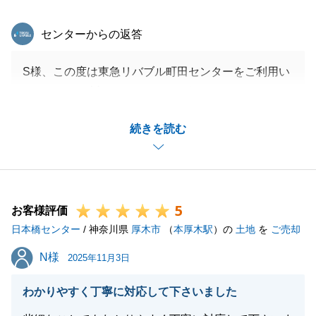
東急リバブル
センターからの返答
S様、この度は東急リバブル町田センターをご利用い
ただきまして誠にありがとうございました。
また、とても身に余るお言葉を頂戴できましたこと、
続きを読む
大変感謝しております。
S様とは今後もお付き合いをさせていただければ私と
しましても嬉しく思います。
何かお困りごとがございましたら、お気軽にご相談く
5
ださいませ。
お客様評価
日本橋センター
最後にはなりますが、S様の今後のご健闘とご健康を
/ 神奈川県
厚木市
（
本厚木駅
）の
土地
を
ご売却
心よりお祈り申し上げます。
N様
N様
2025年11月3日
誠にありがとうございました。
わかりやすく丁寧に対応して下さいました