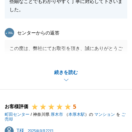
些細なことでもわかりやすく丁寧に対応して下さいま
閉じる
した。
東急リバブル
センターからの返答
この度は、弊社にてお取引を頂き、誠にありがとうご
ざいました。
N様のおかげで無事にお取引を完了する事ができ、大
続きを読む
変感謝申し上げます。
またお困りのこと等ございましたらお気軽にご相談く
ださい。
ご家族皆様のご健康とご多幸をお祈り申し上げます。
5
お客様評価
町田センター
/ 神奈川県
厚木市
（
本厚木駅
）の
マンション
を
ご
売却
閉じる
T様
T様
2025年9月22日