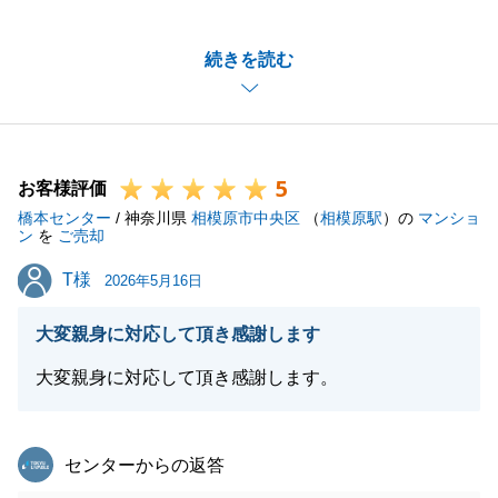
がとうございます。
遠方にお住まいだった為、お会いする機会は少なかっ
続きを読む
たですが、お会いした際はいつも優しく接していただ
きありがとうございました。
今後もS様のお力になれることがございましたら、お
気軽にお申し付け下さいませ。
5
引き続き、宜しくお願い申し上げます。
お客様評価
橋本センター
S様のご健康とご多幸をお祈り申し上げます。
/ 神奈川県
相模原市中央区
（
相模原駅
）の
マンショ
ン
を
ご売却
T様
T様
2026年5月16日
閉じる
大変親身に対応して頂き感謝します
大変親身に対応して頂き感謝します。
東急リバブル
センターからの返答