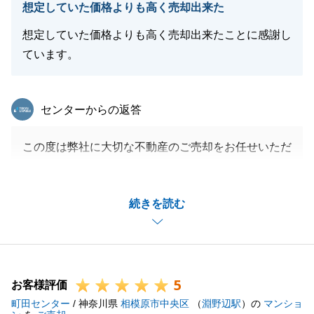
想定していた価格よりも高く売却出来た
閉じる
想定していた価格よりも高く売却出来たことに感謝し
ています。
東急リバブル
センターからの返答
この度は弊社に大切な不動産のご売却をお任せいただ
きありがとうございます。
S様のご尽力のおかげでご決済まで執り行うことがで
続きを読む
きました。
多大なるご協力誠に有難うございました。
今後も末永くお付き合いできればと存じます。
お気軽にご連絡を頂ければ嬉しい限りです。
5
引き続き宜しくお願い致します。
お客様評価
町田センター
/ 神奈川県
相模原市中央区
（
淵野辺駅
）の
マンショ