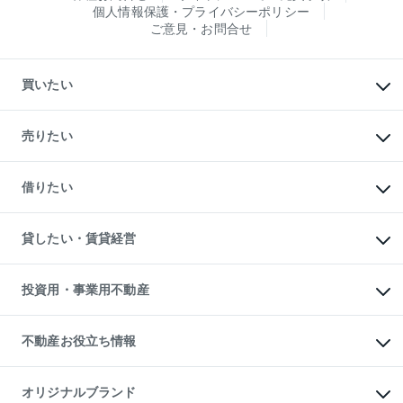
個人情報保護・プライバシーポリシー
ご意見・お問合せ
買いたい
マンションの購入
新築・分譲マンションの購入
売りたい
中古マンションの購入
一戸建ての購入
マンションの売却・査定
新築一戸建ての購入
一戸建ての売却・査定
借りたい
中古一戸建ての購入
土地の売却・査定
土地の購入
スピードAI査定
不動産購入の流れ
物件を借りる
不動産売却について
注目キーワード物件特集
オフィス・店舗の賃貸
貸したい・賃貸経営
不動産査定について
購入ガイド
借りるときの流れ
売却サービス
借りるガイド
不動産売却の流れ
無料賃料査定
多言語対応
不動産買換えの流れ
マンション賃料データ
投資用・事業用不動産
売却ガイド
賃貸管理プラン
English
繁体中文
簡体中文
リロケーションについて
投資用不動産
貸すときの流れ
事業用不動産
不動産お役立ち情報
貸すガイド
マンション投資
投資用マンション
不動産AIアドバイザー Tellus Talk
マンション一棟
マンションライブラリー
オリジナルブランド
アパート経営
人気マンションランキング