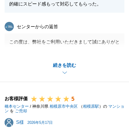
的確にスピード感もって対応してもらった。
東急リバブル
センターからの返答
この度は、弊社をご利用いただきまして誠にありがと
うございました。_
お客様の大切な不動産のご売却を、微力ながらお手伝
続きを読む
いでき、_またお役にたてたこと大変光栄でございま
す。
契約後から引渡しまでの間で計画が変更となってしま
いましたが、ご協力とご理解をいただき大変感謝して
5
おります。
お客様評価
橋本センター
そのおかげもあり、無事にお引渡しを迎えることがで
/ 神奈川県
相模原市中央区
（
相模原駅
）の
マンショ
ン
を
ご売却
きました。_
S様
S様
今後もお困りのことがございましたら、お気軽にご連
2026年5月17日