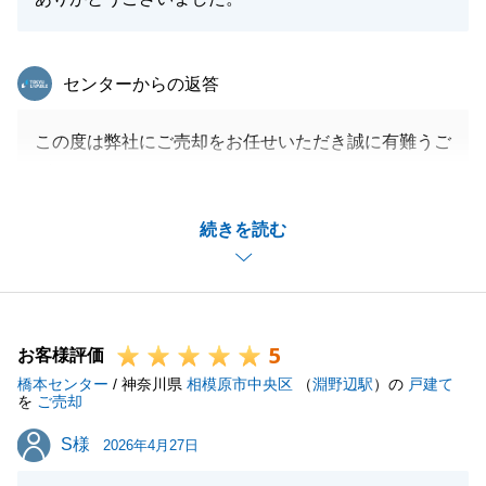
東急リバブル
センターからの返答
この度は弊社にご売却をお任せいただき誠に有難うご
ざいます。
Y様のご尽力のおかげで無事にご決済をおえることが
続きを読む
できましたこと深く御礼申し上げます。
いつもご自宅に伺うと温かく迎え入れて頂き、たくさ
んのお話をさせていただいたこと昨日のように感じら
れます。
5
近くにお伺いする機会も多いのでまたぜひ伺わせてく
お客様評価
橋本センター
ださいませ。
/ 神奈川県
相模原市中央区
（
淵野辺駅
）の
戸建て
を
ご売却
引き続き宜しくお願い致します。
S様
S様
2026年4月27日