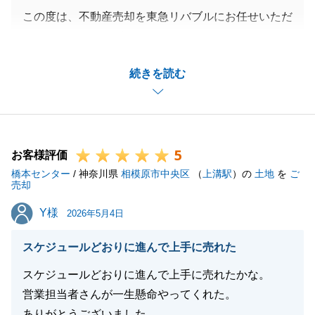
この度は、不動産売却を東急リバブルにお任せいただ
き、ありがとうございました。
お伺いをした際は常に温かく迎えていただき、大変感
続きを読む
謝しております。
また、ご売却のお手続きもT様のご協力もあり、スム
ーズに進めることができました。
今後、不動産に関するご相談事がございましたら、些
5
細なことでも構いませんので、お気軽にお申し付け下
お客様評価
橋本センター
さいませ。
/ 神奈川県
相模原市中央区
（
上溝駅
）の
土地
を
ご
売却
Y様
Y様
2026年5月4日
閉じる
スケジュールどおりに進んで上手に売れた
スケジュールどおりに進んで上手に売れたかな。
営業担当者さんが一生懸命やってくれた。
ありがとうございました。