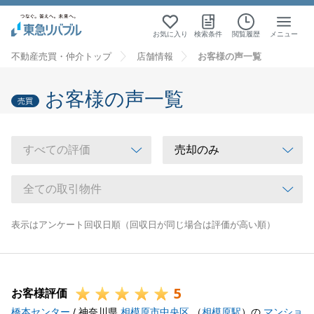
お気に入り
検索条件
閲覧履歴
メニュー
不動産売買・仲介トップ
店舗情報
お客様の声一覧
お客様の声一覧
売買
表示はアンケート回収日順（回収日が同じ場合は評価が高い順）
5
お客様評価
橋本センター
/ 神奈川県
相模原市中央区
（
相模原駅
）の
マンショ