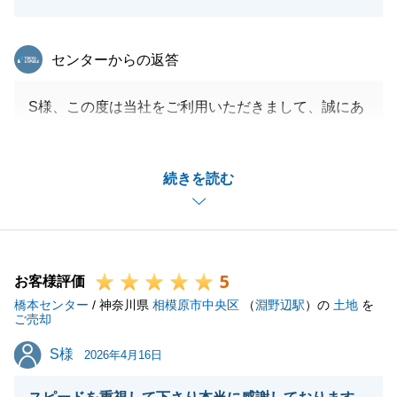
東急リバブル
センターからの返答
S様、この度は当社をご利用いただきまして、誠にあ
りがとうございました。
最初から最後まで気を使っていただき、かつ、最短で
続きを読む
のお取引ができましたのも、S様・F様のお力添えが
あったからこそと感じております。
ぜひ今後とも当社をご贔屓にいただければと存じま
す。
5
引き続き、よろしくお願いいたします。
お客様評価
橋本センター
/ 神奈川県
相模原市中央区
（
淵野辺駅
）の
土地
を
ご売却
S様
S様
2026年4月16日
閉じる