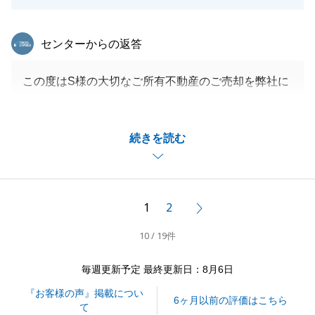
東急リバブル
センターからの返答
この度はS様の大切なご所有不動産のご売却を弊社に
お任せ頂き誠にありがとうございました。
また、お褒めのお言葉も頂きまして大変うれしく思い
続きを読む
ます。
多くのご協力をいただきましたことでスムーズにご契
約からご決済まで進むことが出来ました。
今後も、不動産売買の件でお困りの事がございました
1
2
次へ
ら、何でも仰って頂けますと幸いです。
10 / 19件
引き続きよろしくお願い申し上げます。
毎週更新予定 最終更新日：8月6日
『お客様の声』掲載につい
閉じる
6ヶ月以前の評価はこちら
て