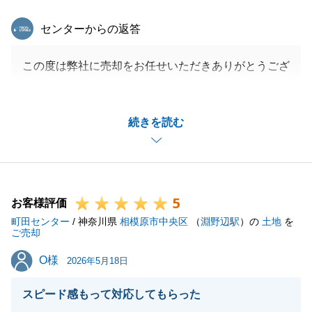
ます。
東急リバブル
センターからの返答
また何かお困り事がございましたら、いつでもお気軽
にお声がけください。
この度は弊社に売却をお任せいただきありがとうござ
今後とも、末永いお付き合いをよろしくお願い申し上
いました。
げます。
販売をお任せいただいてから様々なことがございまし
続きを読む
たが、I様の多大なるご尽力のおかげで無事にご決済
を迎えることができました。
閉じる
重ねて御礼申し上げます。
I様のお引越し先もお近くでいらっしゃいますので、
5
今後もお気軽にご連絡を頂ければ幸いでございます。
お客様評価
町田センター
引き続き宜しくお願い致します。
/ 神奈川県
相模原市中央区
（
淵野辺駅
）の
土地
を
ご売却
O様
O様
2026年5月18日
閉じる
スピード感もって対応してもらった