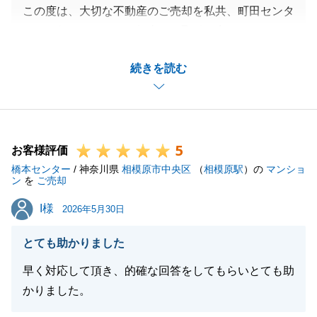
この度は、大切な不動産のご売却を私共、町田センタ
ーにお任せいただき、無事にお取引を完了できました
こと、心より感謝申し上げます。
続きを読む
途中で担当者が交代したことにより、ご不安な思いを
おかけしてしまい、誠に申し訳ございませんでした。
そのような中でも、引き継ぎ後の対応に対して温かい
お言葉をいただき、また「次回もお願いしたい」との
5
お気持ちをお寄せいただけたことは、営業担当として
お客様評価
橋本センター
これ以上ない喜びであり、胸がいっぱいになる思いで
/ 神奈川県
相模原市中央区
（
相模原駅
）の
マンショ
ン
を
ご売却
ございます。
I様
I様
お客様が安心して大事なお手続きを進められるよう、
2026年5月30日
常に親身な対応を心掛けてまいりましたので、その想
とても助かりました
いが伝わりホッとされたと伺えて大変光栄に思ってお
ります。
早く対応して頂き、的確な回答をしてもらいとても助
今回いただいたご期待に今後も十分お応えできるよ
かりました。
う、より一層丁寧で誠実なサポートを徹底してまいり