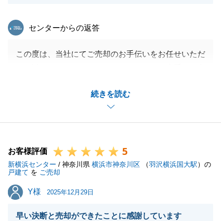
東急リバブル
センターからの返答
この度は、当社にてご売却のお手伝いをお任せいただ
き、誠にありがとうございました。また、貴重なご意
見いただき、ありがとうございます。
続きを読む
引き続き何かご相談等ございましたらお気軽にお申し
付けください。
引き続きどうぞよろしくお願いいたします。
5
お客様評価
新横浜センター
/ 神奈川県
横浜市神奈川区
（
羽沢横浜国大駅
）の
閉じる
戸建て
を
ご売却
Y様
Y様
2025年12月29日
早い決断と売却ができたことに感謝しています