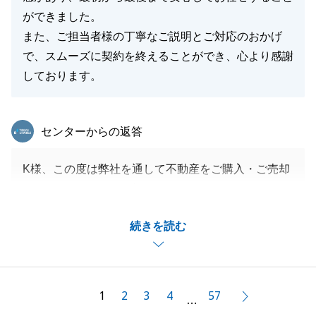
ができました。
また、ご担当者様の丁寧なご説明とご対応のおかげ
で、スムーズに契約を終えることができ、心より感謝
しております。
東急リバブル
センターからの返答
K様、この度は弊社を通して不動産をご購入・ご売却
頂き、ありがとうございました。
またお忙しい中、貴重なご意見を頂きまして、重ねて
続きを読む
御礼申し上げます。
お買換えということで、スケジュール等綿密にお打合
せが必要でございましたが、いつもすぐにお返事を頂
けたため、スムーズに購入・売却のご案内を吸うsめ
1
2
3
4
57
次へ
…
ることが出来ました。ありがとうございました。