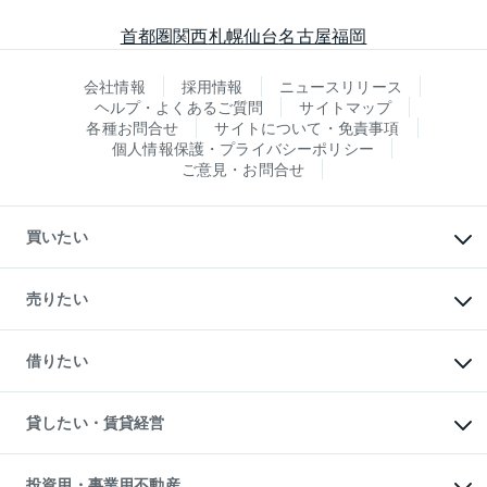
首都圏
関西
札幌
仙台
名古屋
福岡
会社情報
採用情報
ニュースリリース
ヘルプ・よくあるご質問
サイトマップ
各種お問合せ
サイトについて・免責事項
個人情報保護・プライバシーポリシー
ご意見・お問合せ
買いたい
マンションの購入
新築・分譲マンションの購入
売りたい
中古マンションの購入
一戸建ての購入
マンションの売却・査定
新築一戸建ての購入
一戸建ての売却・査定
借りたい
中古一戸建ての購入
土地の売却・査定
土地の購入
スピードAI査定
不動産購入の流れ
物件を借りる
不動産売却について
注目キーワード物件特集
オフィス・店舗の賃貸
貸したい・賃貸経営
不動産査定について
購入ガイド
借りるときの流れ
売却サービス
借りるガイド
不動産売却の流れ
無料賃料査定
多言語対応
不動産買換えの流れ
マンション賃料データ
投資用・事業用不動産