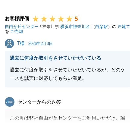
何かお困りごとがあれば、お気軽にお申し付けくださ
い。
5
末永くお付き合いできればと思っております。
お客様評価
自由が丘センター
よろしくお願い申し上げます。
/ 神奈川県
横浜市神奈川区
（
白楽駅
）の
戸建て
を
ご売却
T様
T様
2026年2月3日
閉じる
過去に何度か取引をさせていただいている
過去に何度か取引をさせていただいているが、どのケ
ースも誠実に対応してもらい満足。
東急リバブル
センターからの返答
この度は弊社自由が丘センターをご利用いただき、誠
にありがとうございました。
T様のご協力があり、スムーズに取引を完了すること