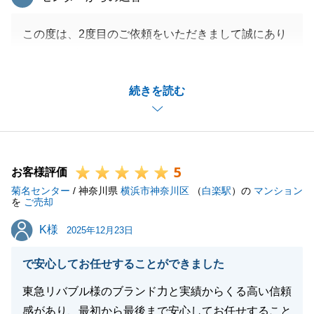
この度は、2度目のご依頼をいただきまして誠にあり
がとうございました。
再度ご相談をいただき、また無事ご成約となり大変嬉
続きを読む
しく思います。
お取引はこれにて終了となりますが、関東へお戻りの
際には是非お声かけを頂けますと幸いです。
そして、ご友人やご親族の方で不動産にお困りの方が
5
いらっしゃいましたらご紹介もいただけますと大変嬉
お客様評価
菊名センター
しいです。
/ 神奈川県
横浜市神奈川区
（
白楽駅
）の
マンション
を
ご売却
今後ともよろしくお願いいたします。
K様
K様
2025年12月23日
で安心してお任せすることができました
閉じる
東急リバブル様のブランド力と実績からくる高い信頼
感があり、最初から最後まで安心してお任せすること