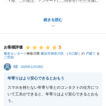
Ｙ様、この度は、アンケートにご回答をいただき誠に
ありがとうございます。
また、営業冥利に尽きる御言葉をいただき、合わせて
続きを読む
お礼を申し上げます。
Ｙ様のご協力もあり、滞りなくお手続きを進められま
した事、こちらこそ感謝申し上げます。
また、ご購入をご検討されておりますお客様のご紹介
5
をいただきまして、重ねてお礼を申し上げます。
お客様評価
菊名センター
お手続きは全て完了しておりますが、今後長き良きお
/ 神奈川県
横浜市神奈川区
（
大口駅
）の
戸建て
を
ご売却
付き合いをさせていただければと存じますので、この
I様
I様
先何かございましたら、お気兼ねなくご相談ください
2025年12月29日
ませ。
年寄りはより安心できるとおもう
今後ともよろしくお願いいたします。
スマホを持たない年寄り等とのコンタクトの仕方につ
いて工夫ができると、年寄りはより安心できるとおも
う。
閉じる