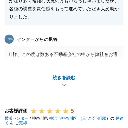
かなり多く複雑な状況の方もいらっしゃいましたが、
各種の調整を責任感をもって進めていただき大変助か
りました。
東急リバブル
センターからの返答
H様、この度は数ある不動産会社の中から弊社をお選
びいただき、誠にありがとうございました。
権利関係や越境の調整など、非常に複雑な工程がござ
続きを読む
いましたが、私の説明にいつも真剣に耳を傾けてくだ
さったH様のご理解とご協力があったからこそ、無事
に完結できたお取引でした。
難題を一つひとつ一緒に乗り越えてくださり、心より
5
感謝申し上げます。
お客様評価
横浜センター
また何かお役に立てることがございましたら、いつで
/ 神奈川県
横浜市神奈川区
（
三ツ沢下町駅
）の
戸建
て
を
ご売却
もお気軽にお声がけください。