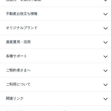
売却ガイド
賃貸管理プラン
English
繁体中文
簡体中文
リロケーションについて
投資用不動産
貸すときの流れ
事業用不動産
不動産お役立ち情報
貸すガイド
マンション投資
投資用マンション
不動産AIアドバイザー Tellus Talk
マンション一棟
マンションライブラリー
オリジナルブランド
アパート経営
人気マンションランキング
アパート投資用物件
暮らしに役立つ不動産メディア

収益物件
当社売主リノベーションマンション
「Lnote」
ビル購入（ビル一棟）
一棟リノベーションマンション

資産運用・活用
不動産相場・不動産価格情報
投資用不動産の売却査定
L`GENTE（ルジェンテ）
不動産売却FAQ
事業用不動産の売却査定
区分リノベーションマンション

不動産コラム・ニュース
等価交換事業
海外不動産
Lideas（リディアス）
不動産用語集
不動産M&A
各種サポート
投資用一棟レジデンスWELL

不動産なんでもネット相談室
アセットマネジメント・出資
SQUARE（ウェルスクエア）
住まいの税金
不動産小口投資

シニア向けサポート
物件一括検索（購入＆賃貸）
LEGACIA（レガシア）
相続サポート
ご契約者さまへ
リフォームサポート
ご契約者さまサポートメニュー
ご紹介・再契約特典
ご利用について
入居者様専用-各種ご案内（賃貸）
東急こすもす会「こすもすWeb」
本人確認に関するお客様へのお願い
金融商品取引について
関連リンク
東急リバブル ソーシャルメディアポリシー
ご意見・お問い合わせ（金融商品取引専用の相談・お問い合わせ窓口）
すまいValue
保険募集におけるプライバシー・ポリシー