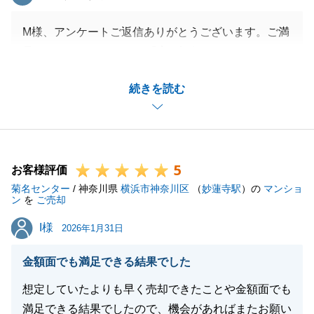
M様、アンケートご返信ありがとうございます。ご満
足いくスケジュールとの「高い評価」をいただきあり
がとうございます。
続きを読む
見積りに関してはズレがあり申し訳ございません。ま
た、決済前の面談・書類確認等もうすこし細かい提案
が出来ていればと反省しています。
ご指摘をしっかりと活かしていきます。今後とも宜し
5
くお願いいたします。
お客様評価
菊名センター
/ 神奈川県
横浜市神奈川区
（
妙蓮寺駅
）の
マンショ
ン
を
ご売却
I様
I様
2026年1月31日
閉じる
金額面でも満足できる結果でした
想定していたよりも早く売却できたことや金額面でも
満足できる結果でしたので、機会があればまたお願い