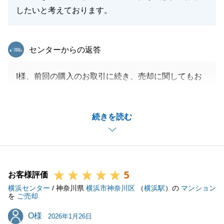
したいと考えております。
東急リバブル
センターからの返答
I様、前回の購入のお取引に続き、売却に関してもお
取引をさせて頂きありがとうございました。
コメントに、想定していたよりも早い売却ができた。
続きを読む
金額面でもご満足。という事で、うれしいお言葉を頂
きありがとうございます。
お住み替えのご相談から約半年ほどで、ご満足頂ける
お買い換えのお手伝いができ私もうれしいです。
5
また不動産のお困りごとがあればお気軽にご相談下さ
お客様評価
横浜センター
い。
/ 神奈川県
横浜市神奈川区
（
横浜駅
）の
マンション
を
ご売却
お知り合いの方で不動産でお悩みのお客様がいらっし
O様
O様
ゃれば、是非ご紹介頂けますと幸いです。
2026年1月26日