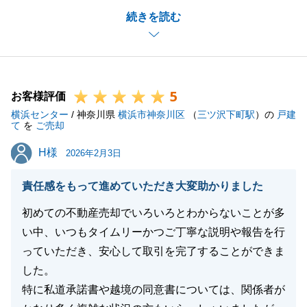
続きを読む
ができました。誠にありがとうございました。
今後も不動産につきまして、お悩み事等ございました
らお気軽にご連絡ください。今後ともどうぞ宜しくお
願い申し上げます。
5
お客様評価
横浜センター
/ 神奈川県
横浜市神奈川区
（
三ツ沢下町駅
）の
戸建
て
を
ご売却
閉じる
H様
H様
2026年2月3日
責任感をもって進めていただき大変助かりました
初めての不動産売却でいろいろとわからないことが多
い中、いつもタイムリーかつご丁寧な説明や報告を行
っていただき、安心して取引を完了することができま
した。
特に私道承諾書や越境の同意書については、関係者が