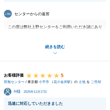
東急リバブル
センターからの返答
この度は弊社上野センターをご利用いただき誠にあり
がとうございました。
また、ご説明について分かりづらい点があり申し訳ご
続きを読む
ざいません。
いただいた内容については改善の上、より分かりやす
いご説明ができるように心がけてまいります。
何卒よろしくお願い申し上げます。
5
お客様評価
田無センター
/ 東京都
小平市
（
花小金井駅
）の
土地
を
ご売却
閉じる
H様
H様
2025年11月17日
迅速に対応していただきました