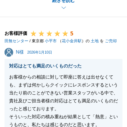
続きを読む
トを受ける事が出来、大変感謝しております。」とい
う有難いお言葉を頂戴しましたが、改めて今後の励み
となります。大変嬉しく思います。誠にありがとうご
ざいました。
5
当社の提案に対し、ご理解頂いたことで、無事ご成約
お客様評価
田無センター
することが出来ました。
/ 東京都
小平市
（
花小金井駅
）の
土地
を
ご売却
その後も、無事ご決済を迎えることができましたの
N様
N様
2026年1月10日
は、T様の多大なご協力のおかげでした。
最後に、また不動産のことでご質問・ご要望・お困り
対応はとても満足のいくものだった
事がございましたら、お気軽にお申し付けください。
お客様からの相談に対して即座に答えは出せなくて
またお知り合いの方で不動産に関わることでお困りの
も、まずは何かしらクイックにレスポンスするという
ことがありましたら遠慮なく弊社をご紹介下さいま
当たり前のことができない営業スタッフがいる中で、
せ。今後とも宜しくお願いいたします。
貴社及びご担当者様の対応はとても満足のいくものだ
この度は、本当に有難うございました。
ったと感じております。
そういった対応の積み重ねが結果として「熱意」とい
うものと、私たちは感じるのだと思います。