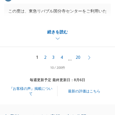
この度は、東急リバブル国分寺センターをご利用いた
だき誠にありがとうございます。
S様、F様の大切な相続財産の売却をお手伝いするこ
続きを読む
とができ大変嬉しく思います。
販売期間中は毎月のオンラインでの打合せにご対応を
いただき大変感謝しております。
この打合せがあったことによりご成約に導けたものだ
1
2
3
4
20
次へ
…
と考えております。
10 / 200件
また、5社様との検討の結果当社にお任せいただき人
柄でお決めいただけたとのこと大変嬉しく思います。
毎週更新予定 最終更新日：8月6日
Ｓ様、Ｆ様のお言葉を励みに引き続き営業活動に尽力
『お客様の声』掲載につい
してまいります。
最新の評価はこちら
て
引き続き不動産のことでお困りごと等があった際には
お気軽にお声かけください。
何卒よろしくお願いいたします。