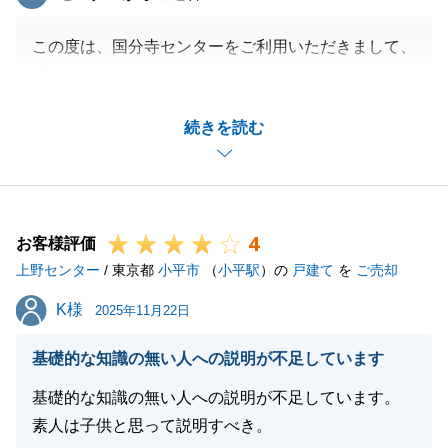
この度は、国分寺センターをご利用いただきまして、
誠にありがとうございました。
また、お客様の大切なお住まいのご売却を、微力なが
続きを読む
らお手伝いでき、またお役にたてたこと大変光栄でご
ざいます。
お困りのことがございましたら、お気軽にご連絡いた
だければと存じます。今後ともよろしくお願いいたし
4
ます。
お客様評価
上野センター
/ 東京都
小平市
（
小平駅
）の
戸建て
を
ご売却
K様
K様
2025年11月22日
閉じる
基礎的な知識の無い人への説明が不足しています
基礎的な知識の無い人への説明が不足しています。
素人は子供と思って説明すべき。