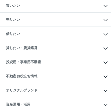
買いたい
マンションの購入
新築・分譲マンションの購入
売りたい
中古マンションの購入
一戸建ての購入
マンションの売却・査定
新築一戸建ての購入
一戸建ての売却・査定
借りたい
中古一戸建ての購入
土地の売却・査定
土地の購入
スピードAI査定
不動産購入の流れ
物件を借りる
不動産売却について
注目キーワード物件特集
オフィス・店舗の賃貸
貸したい・賃貸経営
不動産査定について
購入ガイド
借りるときの流れ
売却サービス
借りるガイド
不動産売却の流れ
無料賃料査定
多言語対応
不動産買換えの流れ
マンション賃料データ
投資用・事業用不動産
売却ガイド
賃貸管理プラン
English
繁体中文
簡体中文
リロケーションについて
投資用不動産
貸すときの流れ
事業用不動産
不動産お役立ち情報
貸すガイド
マンション投資
投資用マンション
不動産AIアドバイザー Tellus Talk
マンション一棟
マンションライブラリー
オリジナルブランド
アパート経営
人気マンションランキング
アパート投資用物件
暮らしに役立つ不動産メディア

収益物件
当社売主リノベーションマンション
「Lnote」
ビル購入（ビル一棟）
一棟リノベーションマンション

資産運用・活用
不動産相場・不動産価格情報
投資用不動産の売却査定
L`GENTE（ルジェンテ）
不動産売却FAQ
事業用不動産の売却査定
区分リノベーションマンション
