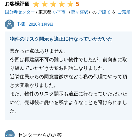
5
もし不動産の事でお困り事がありましたらいつでもお
お客様評価
国分寺センター
気兼ねなくお申し付けくださいませ。
/ 東京都
小平市
（
恋ヶ窪駅
）の
戸建て
を
ご売却
今後とも何卒よろしくお願い申し上げます。
T様
T様
2026年1月9日
物件のリスク開示も適正に行なっていただいた
閉じる
悪かった点はありません。
今回は再建築不可の難しい物件でしたが、前向きに取
り組んでいただき大変お世話になりました。
近隣住民からの同意書徴求なども私の代理でやって頂
き大変助かりました。
また、物件のリスク開示も適正に行なっていただいた
ので、売却後に憂いを残すようなことも避けられまし
た。
東急リバブル
センターからの返答