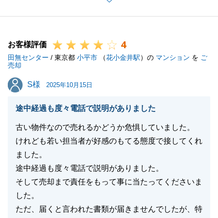
ご縁ある買主様とお繋ぎできて大変嬉しく思います。
今後ともお気軽にご相談下さい。
引き続き、よろしくお願いいたします。
4
お客様評価
田無センター
/ 東京都
小平市
（
花小金井駅
）の
マンション
を
ご
売却
閉じる
S様
S様
2025年10月15日
途中経過も度々電話で説明がありました
古い物件なので売れるかどうか危惧していました。
けれども若い担当者が好感のもてる態度で接してくれ
ました。
途中経過も度々電話で説明がありました。
そして売却まで責任をもって事に当たってくださいま
した。
ただ、届くと言われた書類が届きませんでしたが、特