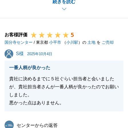
続きを読む
でのご報告、ご連絡を心掛け、またお客様への報告頻
度に対するご要望もお伺いするようにいたします。
いただいたご指摘について、今後このようなことがな
いよう精進してまいります。
5
お客様評価
国分寺センター
/ 東京都
小平市
（
小川駅
）の
土地
を
ご売却
閉じる
S様
S様
2025年10月4日
一番人柄が良かった
貴社に決めるまでに５社ぐらい担当者と会いました
が、貴社担当者さんが一番人柄が良かったのでお願い
しました。
悪かった点はありません。
東急リバブル
センターからの返答