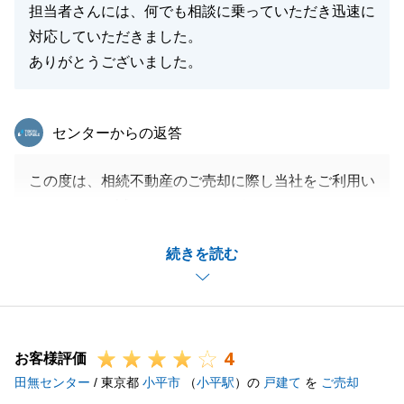
担当者さんには、何でも相談に乗っていただき迅速に
対応していただきました。
ありがとうございました。
東急リバブル
センターからの返答
この度は、相続不動産のご売却に際し当社をご利用い
ただきまして誠にありがとうございました。
H様が私と他の相続人の方々の橋渡しをしていただい
続きを読む
たお陰でスムーズにお取引を進めさせていただくこと
が出来ました。大変感謝しております。
年明けに税金の確定申告手続きがございますが、ご不
明な点がございましたら、お気軽にお問い合わせ下さ
4
い。
お客様評価
田無センター
引き続きどうぞ宜しくお願いいたします。
/ 東京都
小平市
（
小平駅
）の
戸建て
を
ご売却