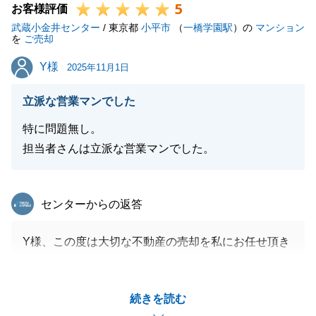
5
いましたらお気軽にお声がけください。
お客様評価
武蔵小金井センター
引き続きよろしくお願い申し上げます。
/ 東京都
小平市
（
一橋学園駅
）の
マンション
を
ご売却
Y様
Y様
2025年11月1日
閉じる
立派な営業マンでした
特に問題無し。
担当者さんは立派な営業マンでした。
東急リバブル
センターからの返答
Y様、この度は大切な不動産の売却を私にお任せ頂き
まして、誠にありがとうございました。
何度もご内覧にご協力を頂き、重ねて御礼申し上げま
続きを読む
す。