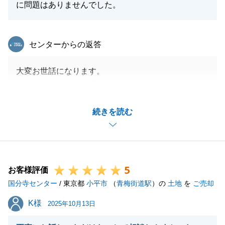
に問題はありませんでした。
東急リバブル
センターからの返答
大変お世話になります。
この度は当社をご利用いただき誠にありがとうござい
ました。
続きを読む
販売開始から売買契約、決済までとスピーディーに対
応することができ大変嬉しく思います。
今後また不動産に関してご要望などございましたいつ
でもご連絡お待ちしております。
5
よろしくお願いいたします。
お客様評価
国分寺センター
/ 東京都
小平市
（
青梅街道駅
）の
土地
を
ご売却
K様
K様
2025年10月13日
閉じる