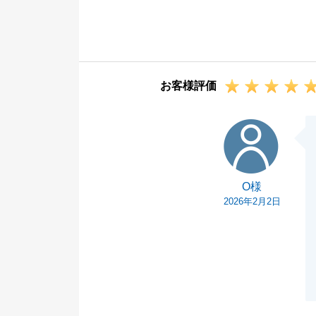
細かなご依頼に
不動産について
さいませ。
今後ともどうぞ
お客様評価
O様
O様
2026年2月2日