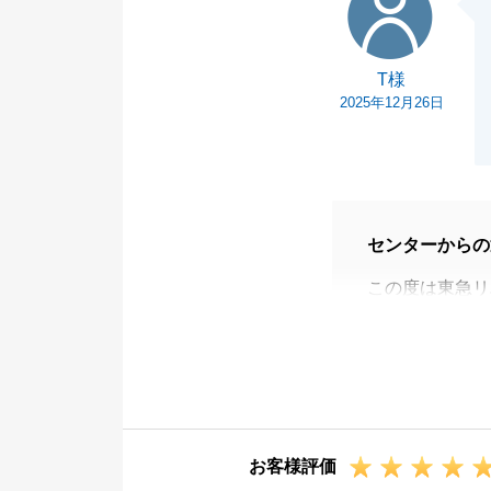
T様
2025年12月26日
センターからの
この度は東急リ
販売期間こそす
ただいてからは
約となることが
お仕事もあるな
てありがとうご
お客様評価
確定申告などの