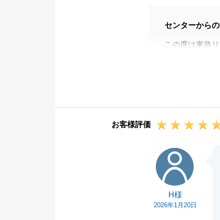
センターからの
この度は東急リ
た。
約半年間の販売
りがとうござい
販売価格の変更
な雰囲気をつく
お客様評価
いつも温かく迎
一旦、お取引は
H様
気軽にお問合せ
H様
2026年1月20日