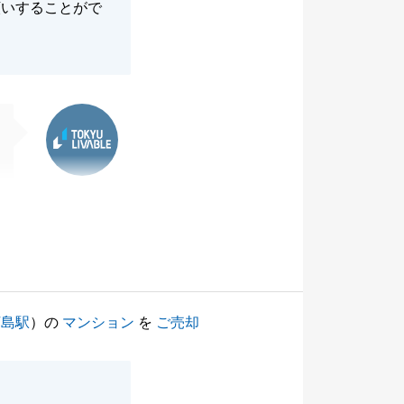
願いすることがで
東急リバブル
河島駅
）の
マンション
を
ご売却