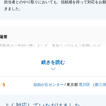
担当者とのやり取りにおいても、信頼感を持って対応をお
きました。
返答
不動産のご売却に際しまして、東急リバブルをご利用いただ
うございました。
もご調整いただき重ねて御礼申し上げます。
続きを読む
の事で何かございましたらお気軽にご相談くださいませ。
5
自由が丘センター
/ 東京都
荒川区
（
新三
閉じる
よく対応していただけました