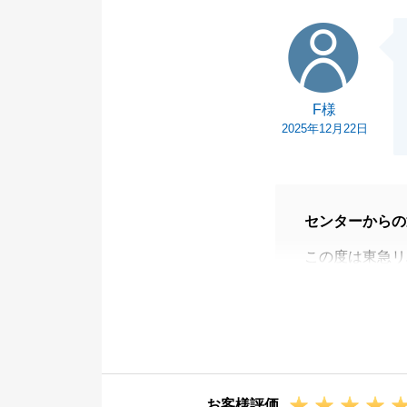
F様
F様
2025年12月22日
センターからの
この度は東急リ
す。
F様には複数回
うれしく思いま
引き続き、お役
今後とも東急リ
お客様評価