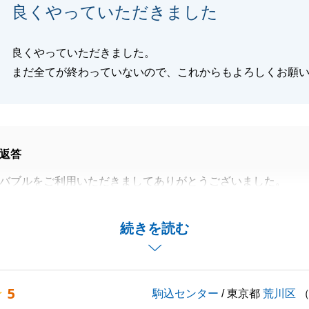
良くやっていただきました
閉じる
良くやっていただきました。
まだ全てが終わっていないので、これからもよろしくお願
返答
バブルをご利用いただきましてありがとうございました。
ぐに良い方が見つかり短い期間でしたが、初めてご相談をい
何度もお打ち合わせの場を設けさせていただき、無事にご成
続きを読む
できました。
かにも関わらず様々な手続きには迅速にご対応いただきまし
ざいました。
5
駒込センター
/ 東京都
荒川区
手続きなどもお困りな際はお気軽にご相談くださいませ。