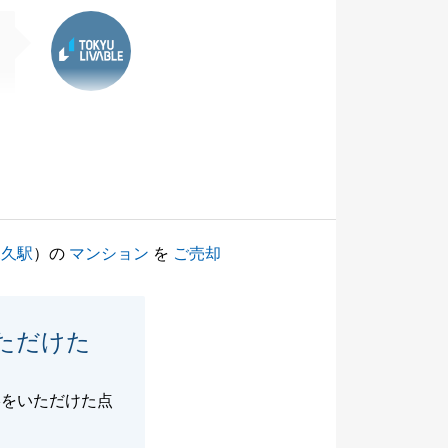
東急リバブル
尾久駅
）の
マンション
を
ご売却
ただけた
絡をいただけた点