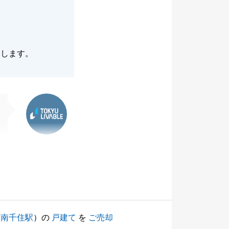
いします。
東急リバブル
（
南千住駅
）の
戸建て
を
ご売却