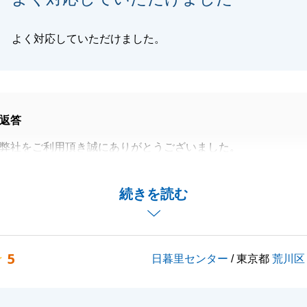
よく対応していただけました。
返答
弊社をご利用頂き誠にありがとうございました。
様にはご質問へのご回答やご依頼事項等、迅速にご対応をい
かりました。
続きを読む
でお困りの事がございましたらお気軽にご連絡下さいませ。
動産についてお困りの方がいらっしゃいましたらご紹介もい
いでございます。
5
日暮里センター
/ 東京都
荒川区
ありがとうございました。