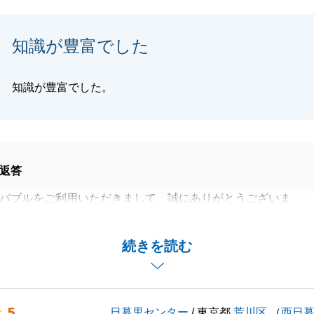
知識が豊富でした
閉じる
知識が豊富でした。
返答
バブルをご利用いただきまして、誠にありがとうございま
にわたり不動産のご購入のお手伝いをさせていただき、大変
続きを読む
す。
に立てることがございましたらお気軽にお声掛けください。
バブルをご愛顧の程、よろしくお願いいたします。
5
日暮里センター
/ 東京都
荒川区
（
西日