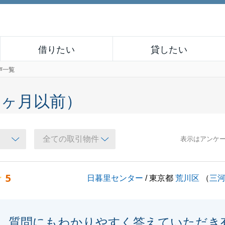
借りたい
貸したい
声一覧
６ヶ月以前）
表示はアンケ
5
日暮里センター
/ 東京都
荒川区
（
三
質問にもわかりやすく答えていただき