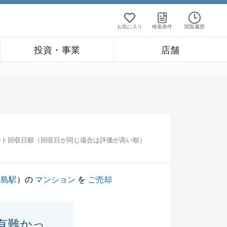
お気に入り
検索条件
閲覧履歴
投資・事業
店舗
ート回収日順（回収日が同じ場合は評価が高い順）
河島駅
）の
マンション
を
ご売却
有難かっ