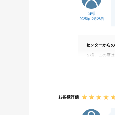
S様
2025年12月28日
センターからの
Ｓ様、この度は
お忙しい中、Ｓ
ただき、大変助
また何か不動産
Ｓ様の周りで不
ただけますと幸
お客様評価
この度は本当に
T様