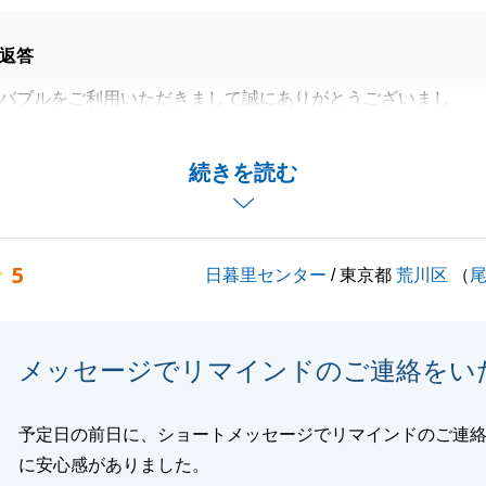
返答
バブルをご利用いただきまして誠にありがとうございまし
期間中には何度もお打ち合わせをお時間をいただきましてあ
続きを読む
ました。
などご相談する際でもざっくばらんな意見を言い合えるよう
って頂いたことには大変感謝をしております。
5
日暮里センター
/ 東京都
荒川区
（
えていただきありがとうございました。
完了となりますがまた、お力になれることがありましたらお
下さいませ。
メッセージでリマインドのご連絡をい
予定日の前日に、ショートメッセージでリマインドのご連
閉じる
に安心感がありました。