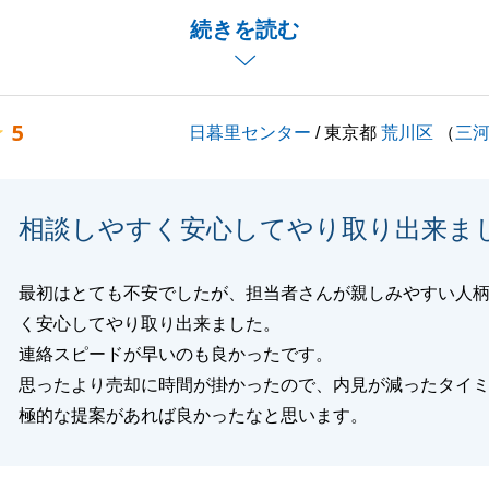
も快くご対応いただきまして誠にありがとうございました。
続きを読む
ご相談事があれば、いつでもお気軽に弊社までお声がけくだ
よろしくお願いいたします。
5
日暮里センター
/ 東京都
荒川区
（
三
閉じる
相談しやすく安心してやり取り出来ま
最初はとても不安でしたが、担当者さんが親しみやすい人
く安心してやり取り出来ました。
連絡スピードが早いのも良かったです。
思ったより売却に時間が掛かったので、内見が減ったタイ
極的な提案があれば良かったなと思います。