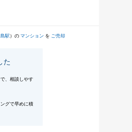
河島駅
）の
マンション
を
ご売却
した
柄で、相談しやす
ミングで早めに積