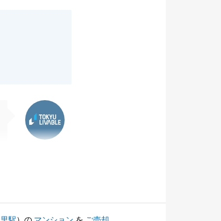
東急リバブル
暮里駅
）の
マンション
を
ご売却