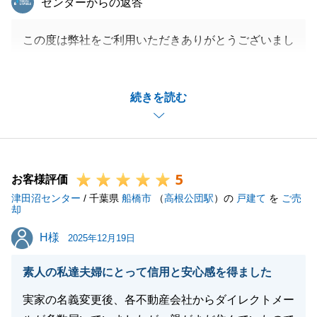
センターからの返答
この度は弊社をご利用いただきありがとうございまし
た。
お時間がかかってしまいましたが、ご協力いただけた
続きを読む
結果、良い条件でご成約いただくことができました。
引渡後もしっかりとサポートさせていただきますの
で、どうぞよろしくお願いいたします。
5
お客様評価
津田沼センター
/ 千葉県
船橋市
（
高根公団駅
）の
戸建て
を
ご売
閉じる
却
H様
H様
2025年12月19日
素人の私達夫婦にとって信用と安心感を得ました
実家の名義変更後、各不動産会社からダイレクトメー