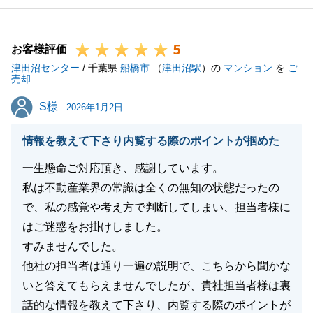
と存じますが、無事に取引が完了でき嬉しく思いま
す。
5
今後とも、何かお困りのことがございましたら些細な
お客様評価
津田沼センター
ことでも構いませんのでご連絡いただければと存じま
/ 千葉県
船橋市
（
津田沼駅
）の
マンション
を
ご
売却
す。
S様
S様
引き続きよろしくお願いいたします。
2026年1月2日
情報を教えて下さり内覧する際のポイントが掴めた
一生懸命ご対応頂き、感謝しています。
閉じる
私は不動産業界の常識は全くの無知の状態だったの
で、私の感覚や考え方で判断してしまい、担当者様に
はご迷惑をお掛けしました。
すみませんでした。
他社の担当者は通り一遍の説明で、こちらから聞かな
いと答えてもらえませんでしたが、貴社担当者様は裏
話的な情報を教えて下さり、内覧する際のポイントが