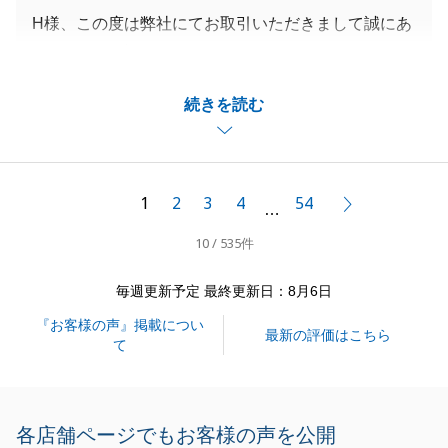
H様、この度は弊社にてお取引いただきまして誠にあ
りがとうございました。
また、大変温かいお言葉頂戴し、誠にありがとうござ
続きを読む
います。
頂戴したお言葉を励みに、より一層精進して参りま
す。
今後も不動産売却につきまして同様にお悩み事がある
1
2
3
4
54
次へ
…
お知り合いの方がいらっしゃいましたらいつでもお気
10 / 535件
軽にご相談下さいませ。
毎週更新予定 最終更新日：8月6日
『お客様の声』掲載につい
閉じる
最新の評価はこちら
て
各店舗ページでもお客様の声を公開