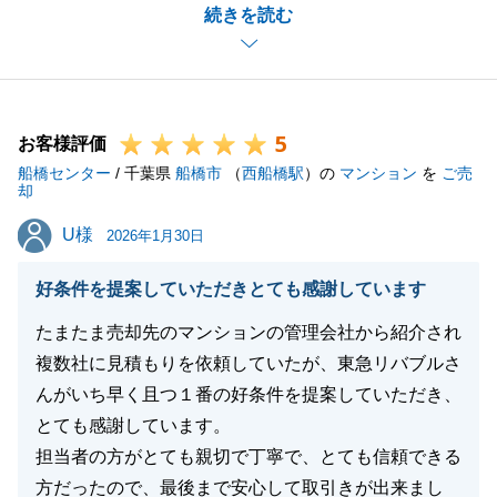
続きを読む
多大なるご尽力をいただき、無事買主様を見つけるこ
とができました。
今後お困りごと等ございましたら何なりとお申し付け
ください。
5
今後とも何卒よろしくお願いいたします。
お客様評価
船橋センター
/ 千葉県
船橋市
（
西船橋駅
）の
マンション
を
ご売
却
U様
U様
2026年1月30日
閉じる
好条件を提案していただきとても感謝しています
たまたま売却先のマンションの管理会社から紹介され
複数社に見積もりを依頼していたが、東急リバブルさ
んがいち早く且つ１番の好条件を提案していただき、
とても感謝しています。
担当者の方がとても親切で丁寧で、とても信頼できる
方だったので、最後まで安心して取引きが出来まし