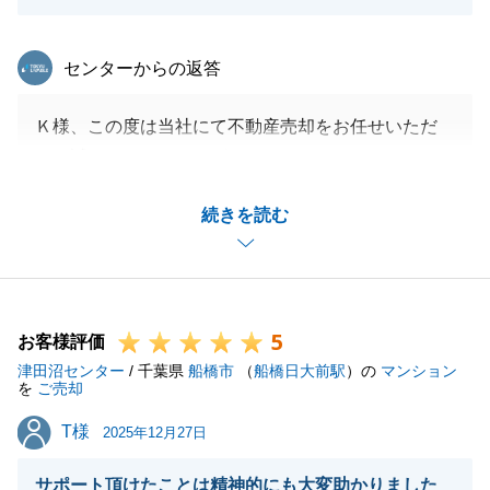
東急リバブル
センターからの返答
Ｋ様、この度は当社にて不動産売却をお任せいただ
き、誠にありがとうございました。
私との連絡や対応事項を、代表して実施して頂き、ス
続きを読む
ムーズに手続きを進めることが出来ました。
コメントにあります通り、配慮が足りていない部分が
あり、申し訳ございませんでした。
Ｋ様からの貴重なご意見を今後の営業活動に活かして
5
参りたいと存じます。
お客様評価
津田沼センター
今後とも、何かお困りのことがございましたら些細な
/ 千葉県
船橋市
（
船橋日大前駅
）の
マンション
を
ご売却
ことでも構いませんのでご連絡いただければと存じま
T様
T様
す。
2025年12月27日
引き続きよろしくお願いいたします。
サポート頂けたことは精神的にも大変助かりました