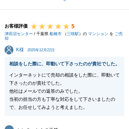
いつでもお気軽にお声掛けくださいませ。
今後とも東急リバブルをご愛顧のほど、よろしくお願
いいたします。
5
お客様評価
津田沼センター
/ 千葉県
船橋市
（
三咲駅
）の
マンション
を
ご売
却
閉じる
K様
K様
2025年12月22日
相談をした際に、即動いて下さったのが貴社でした。
インターネットにて売却の相談をした際に、即動いて
下さったのが貴社でした。
他社はメールでの返答のみでした。
当初の担当の方も丁寧な対応をして下さいましたの
で、お任せしてみようと考えました。
東急リバブル