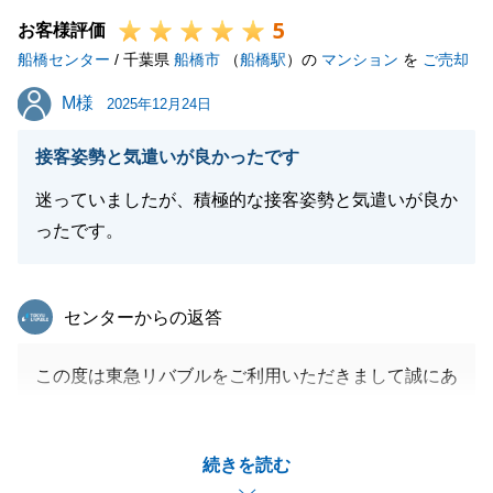
5
軽にご相談下さい。
お客様評価
船橋センター
この度は誠に有難うございました。
/ 千葉県
船橋市
（
船橋駅
）の
マンション
を
ご売却
M様
M様
2025年12月24日
閉じる
接客姿勢と気遣いが良かったです
迷っていましたが、積極的な接客姿勢と気遣いが良か
ったです。
東急リバブル
センターからの返答
この度は東急リバブルをご利用いただきまして誠にあ
りがとうございます。
M様のお役に立てたことを、大変嬉しく思います。
続きを読む
不動産に関してお困りのことなどがございましたら、