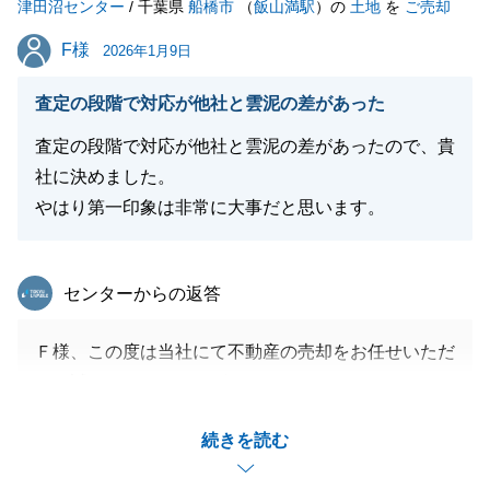
津田沼センター
引き続きよろしくお願いいたします。
/ 千葉県
船橋市
（
飯山満駅
）の
土地
を
ご売却
F様
F様
2026年1月9日
閉じる
査定の段階で対応が他社と雲泥の差があった
査定の段階で対応が他社と雲泥の差があったので、貴
社に決めました。
やはり第一印象は非常に大事だと思います。
東急リバブル
センターからの返答
Ｆ様、この度は当社にて不動産の売却をお任せいただ
き、誠にありがとうございました。
現地に、何度も足を運んでいただいて、本当にありが
続きを読む
とうございました。
ご決済に至るまでに、ご負担をかけることもあったか