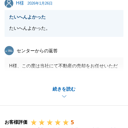
H様
H様
軽にご相談ください。
2026年1月26日
たいへんよかった
たいへんよかった。
閉じる
東急リバブル
センターからの返答
H様、この度は当社にて不動産の売却をお任せいただ
き、誠にありがとうございました。
決済当日も、ご心配をお掛けしましたが、無事に引渡
続きを読む
も完了し、安心いたしました。改めて、最後まで売却
のお手伝いができたことを嬉しく思います。
今後とも、何かお困りのことがございましたら些細な
ことでも構いませんのでご連絡いただければと存じま
5
す。
お客様評価