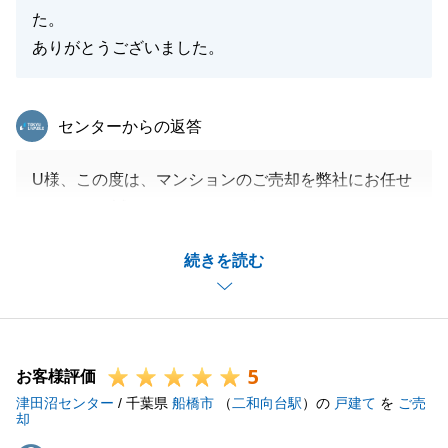
た。
ありがとうございました。
東急リバブル
センターからの返答
U様、この度は、マンションのご売却を弊社にお任せ
いただき、誠にありがとうございました。
また、大変光栄なお言葉をいただき、身の引き締まる
続きを読む
思いです。
私どもの提案がU様のご期待に沿うものであったこ
と、何より「最後まで安心できた」とおっしゃってい
ただけたことが、担当として一番の喜びです。
5
U様がいつも迅速にご対応くださったおかげで、スム
お客様評価
津田沼センター
ーズな取引が実現いたしました。
/ 千葉県
船橋市
（
二和向台駅
）の
戸建て
を
ご売
却
また何かお困りごとがございましたら、いつでもお気