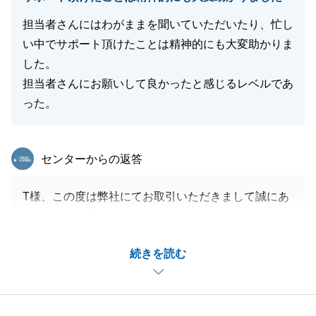
担当者さんにはわがままを聞いていただいたり、忙し
い中でサポート頂けたことは精神的にも大変助かりま
閉じる
した。
担当者さんにお願いして良かったと感じるレベルであ
った。
東急リバブル
センターからの返答
T様、この度は弊社にてお取引いただきまして誠にあ
りがとうございます。
ご契約からご決済までタイトなスケジュールで、お引
続きを読む
越し等のご依頼事項も多い中、T様ご家族にご協力い
ただいたお陰様で無事にお取引を完了することができ
ました。感謝申し上げます。
また何かお困りごとがございましたら、何なりとお気