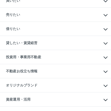
買いたい
マンションの購入
新築・分譲マンションの購入
売りたい
中古マンションの購入
一戸建ての購入
マンションの売却・査定
新築一戸建ての購入
一戸建ての売却・査定
借りたい
中古一戸建ての購入
土地の売却・査定
土地の購入
スピードAI査定
不動産購入の流れ
物件を借りる
不動産売却について
注目キーワード物件特集
オフィス・店舗の賃貸
貸したい・賃貸経営
不動産査定について
購入ガイド
借りるときの流れ
売却サービス
借りるガイド
不動産売却の流れ
無料賃料査定
多言語対応
不動産買換えの流れ
マンション賃料データ
投資用・事業用不動産
売却ガイド
賃貸管理プラン
English
繁体中文
簡体中文
リロケーションについて
投資用不動産
貸すときの流れ
事業用不動産
不動産お役立ち情報
貸すガイド
マンション投資
投資用マンション
不動産AIアドバイザー Tellus Talk
マンション一棟
マンションライブラリー
オリジナルブランド
アパート経営
人気マンションランキング
アパート投資用物件
暮らしに役立つ不動産メディア

収益物件
当社売主リノベーションマンション
「Lnote」
ビル購入（ビル一棟）
一棟リノベーションマンション

資産運用・活用
不動産相場・不動産価格情報
投資用不動産の売却査定
L`GENTE（ルジェンテ）
不動産売却FAQ
事業用不動産の売却査定
区分リノベーションマンション

不動産コラム・ニュース
等価交換事業
海外不動産
Lideas（リディアス）