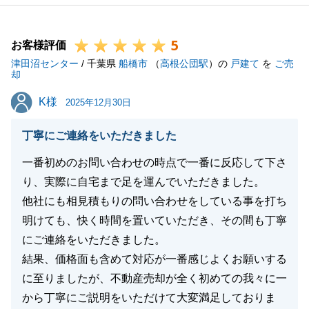
今後も何かありましたら、いつでもお気軽にご相談く
ださい。
5
お客様評価
津田沼センター
/ 千葉県
船橋市
（
高根公団駅
）の
戸建て
を
ご売
却
閉じる
K様
K様
2025年12月30日
丁寧にご連絡をいただきました
一番初めのお問い合わせの時点で一番に反応して下さ
り、実際に自宅まで足を運んでいただきました。
他社にも相見積もりの問い合わせをしている事を打ち
明けても、快く時間を置いていただき、その間も丁寧
にご連絡をいただきました。
結果、価格面も含めて対応が一番感じよくお願いする
に至りましたが、不動産売却が全く初めての我々に一
から丁寧にご説明をいただけて大変満足しておりま