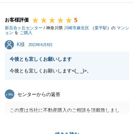
しく思っております。
今後とも不動産の事でお困りごとがございましたら、
5
お気軽にご相談下さい。
お客様評価
新百合ヶ丘センター
引き続き、よろしくお願いいたします。
/ 神奈川県
川崎市麻生区
（
栗平駅
）の
マンシ
ョン
を
ご購入
K様
K様
2023年6月8日
閉じる
今後とも宜しくお願いします
今後とも宜しくお願いします<(_ _)>。
東急リバブル
センターからの返答
この度は当社に不動産購入のご相談を頂戴致しまし
て、誠にありがとうございました。
お問い合わせの多い人気物件をご検討ということもあ