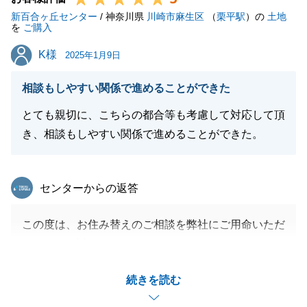
新百合ヶ丘センター
/ 神奈川県
川崎市麻生区
（
栗平駅
）の
土地
を
ご購入
K様
K様
2025年1月9日
閉じる
相談もしやすい関係で進めることができた
とても親切に、こちらの都合等も考慮して対応して頂
き、相談もしやすい関係で進めることができた。
東急リバブル
センターからの返答
この度は、お住み替えのご相談を弊社にご用命いただ
きまして、誠にありがとうございました。
無事にお取引を終えることができたことも、K様のご
続きを読む
協力あってのことと感じております。
また、今後ともご相談事等がございましたら、気兼ね