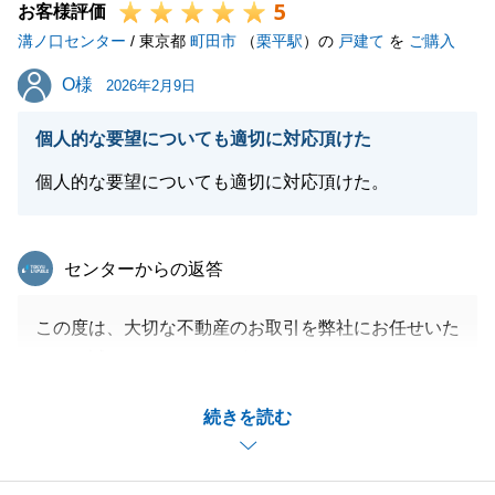
5
お客様評価
溝ノ口センター
/ 東京都
町田市
（
栗平駅
）の
戸建て
を
ご購入
O様
O様
2026年2月9日
個人的な要望についても適切に対応頂けた
個人的な要望についても適切に対応頂けた。
東急リバブル
センターからの返答
この度は、大切な不動産のお取引を弊社にお任せいた
だき、誠にありがとうございました。
不動産売買には、お一人おひとりに「譲れない背景」
続きを読む
や「独自のこだわり」があるものです。私たちがご提
供したいのは、マニュアル通りのサービスではなく、
お客様の数だけ存在する「正解」に寄り添ったサポー