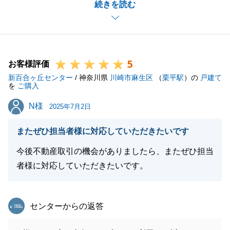
続きを読む
を迎えられました事、重ねて御礼申し上げます。
またお役に立てることがございましたらお気軽にお声
がけください。
今後ともどうぞよろしくお願い申し上げます。
5
お客様評価
新百合ヶ丘センター
/ 神奈川県
川崎市麻生区
（
栗平駅
）の
戸建て
を
ご購入
閉じる
N様
N様
2025年7月2日
またぜひ担当者様に対応していただきたいです
今後不動産取引の機会がありましたら、またぜひ担当
者様に対応していただきたいです。
東急リバブル
センターからの返答