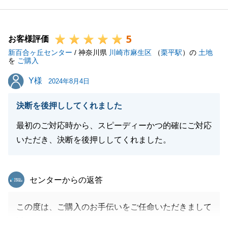
なく申し付けください。
今後ともよろしくお願い申しげます。
5
お客様評価
新百合ヶ丘センター
/ 神奈川県
川崎市麻生区
（
栗平駅
）の
土地
を
ご購入
閉じる
Y様
Y様
2024年8月4日
決断を後押ししてくれました
最初のご対応時から、スピーディーかつ的確にご対応
いただき、決断を後押ししてくれました。
東急リバブル
センターからの返答
この度は、ご購入のお手伝いをご任命いただきまして
誠にありがとうございました。