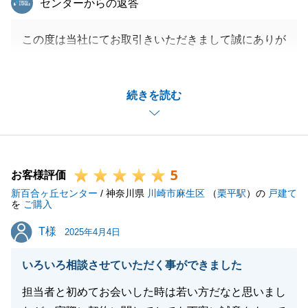
センターからの返答
この度は当社にてお取引きいただきまして誠にありが
とうございました。
ご期待に沿えなかった点につきましては、力不足で大
続きを読む
変申し訳ございませんでした。
また何かお困り事等がございましたら、お気軽にお声
がけ下さいませ。
5
お客様評価
新百合ヶ丘センター
/ 神奈川県
川崎市麻生区
（
栗平駅
）の
戸建て
閉じる
を
ご購入
T様
T様
2025年4月4日
いろいろ相談させていただく事ができました
担当者と初めてお会いした時は若い方だなと思いまし