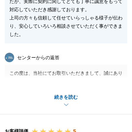
たが、実際に契約に関してとても丁寧に誠意をもって
対応していただき感謝しております。
上司の方々も信頼して任せていらっしゃる様子が伝わ
り、安心していろいろ相談させていただく事ができま
した。
東急リバブル
センターからの返答
この度は、当社にてお取引いただきまして、誠にあり
がとうございました。
様々なお手続きにご協力いただきましたおかげで、無
続きを読む
事お取引を終えることができました。
改めて感謝申し上げます。
今後とも何かございましたら、お気軽にご相談いただ
けますと幸いです。
5
何卒、宜しくお願い申し上げます。
お客様評価