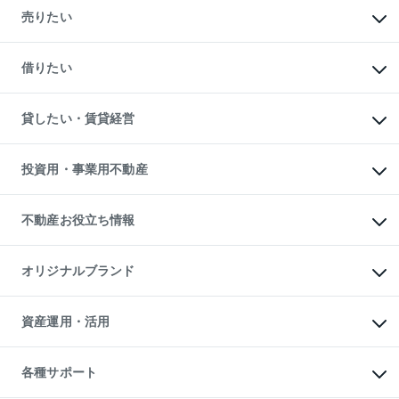
新築・分譲マンションの購入
売りたい
中古マンションの購入
一戸建ての購入
マンションの売却・査定
新築一戸建ての購入
一戸建ての売却・査定
借りたい
中古一戸建ての購入
土地の売却・査定
土地の購入
スピードAI査定
不動産購入の流れ
物件を借りる
不動産売却について
注目キーワード物件特集
オフィス・店舗の賃貸
貸したい・賃貸経営
不動産査定について
購入ガイド
借りるときの流れ
売却サービス
借りるガイド
不動産売却の流れ
無料賃料査定
多言語対応
不動産買換えの流れ
マンション賃料データ
投資用・事業用不動産
売却ガイド
賃貸管理プラン
English
繁体中文
簡体中文
リロケーションについて
投資用不動産
貸すときの流れ
事業用不動産
不動産お役立ち情報
貸すガイド
マンション投資
投資用マンション
不動産AIアドバイザー Tellus Talk
マンション一棟
マンションライブラリー
オリジナルブランド
アパート経営
人気マンションランキング
アパート投資用物件
暮らしに役立つ不動産メディア

収益物件
当社売主リノベーションマンション
「Lnote」
ビル購入（ビル一棟）
一棟リノベーションマンション

資産運用・活用
不動産相場・不動産価格情報
投資用不動産の売却査定
L`GENTE（ルジェンテ）
不動産売却FAQ
事業用不動産の売却査定
区分リノベーションマンション

不動産コラム・ニュース
等価交換事業
海外不動産
Lideas（リディアス）
不動産用語集
不動産M&A
各種サポート
投資用一棟レジデンスWELL

不動産なんでもネット相談室
アセットマネジメント・出資
SQUARE（ウェルスクエア）
住まいの税金