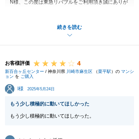
N様、この度は東急リバブルをご利用頂き誠にありが
とうございました。
数ある不動産会社の中から東急リバブルをお選び頂
続きを読む
き、また大変嬉しいお言葉、本当にありがとうござい
ます。
まだまだ未熟な私ですが、S様からの言葉を励みにし
て、これからも日々精進してまいります。
4
今後も不動産のご購入、ご売却の際は是非弊社にお任
お客様評価
新百合ヶ丘センター
せいただけますと幸いでございます。
/ 神奈川県
川崎市麻生区
（
栗平駅
）の
マンシ
ョン
を
ご購入
今後とも、よろしくお願い申し上げます。
I様
I様
2025年5月24日
もう少し積極的に動いてほしかった
閉じる
もう少し積極的に動いてほしかった。
東急リバブル