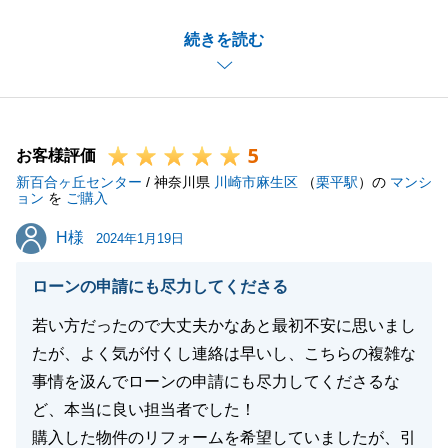
Y様にご協力いただきお引渡しを迎えることができま
続きを読む
した。
今後も建築等ございますのでよろしくお願いいたしま
す。
5
お客様評価
新百合ヶ丘センター
/ 神奈川県
川崎市麻生区
（
栗平駅
）の
マンシ
閉じる
ョン
を
ご購入
H様
H様
2024年1月19日
ローンの申請にも尽力してくださる
若い方だったので大丈夫かなあと最初不安に思いまし
たが、よく気が付くし連絡は早いし、こちらの複雑な
事情を汲んでローンの申請にも尽力してくださるな
ど、本当に良い担当者でした！
購入した物件のリフォームを希望していましたが、引