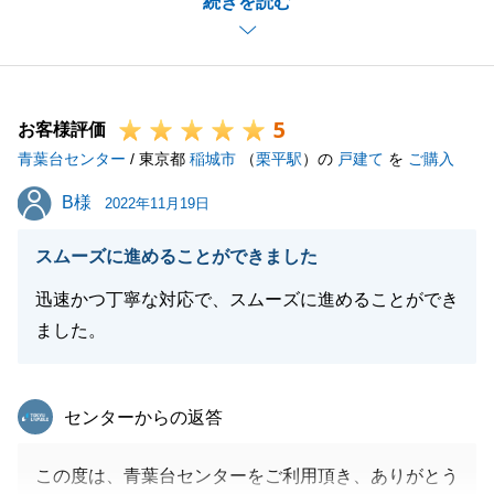
続きを読む
り、ご内覧からご判断まであまりお時間が無かったか
と思いますが、迅速なご判断により、良いご契約を迎
えることが出来たことと思います。
また私でお手伝いできることがございましたら、お気
5
軽にお問合せくださいませ。
お客様評価
青葉台センター
/ 東京都
稲城市
（
栗平駅
）の
戸建て
を
ご購入
B様
B様
2022年11月19日
閉じる
スムーズに進めることができました
迅速かつ丁寧な対応で、スムーズに進めることができ
ました。
東急リバブル
センターからの返答
この度は、青葉台センターをご利用頂き、ありがとう