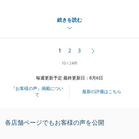
ございました。
とても物件をお気に召して頂き、嬉しく思います。
続きを読む
今後も、何かございましたら、お気軽にご相談頂けれ
ば幸いです。
宜しくお願いします。
1
2
3
次へ
10 / 24件
閉じる
毎週更新予定 最終更新日：8月6日
『お客様の声』掲載につい
最新の評価はこちら
て
各店舗ページでもお客様の声を公開