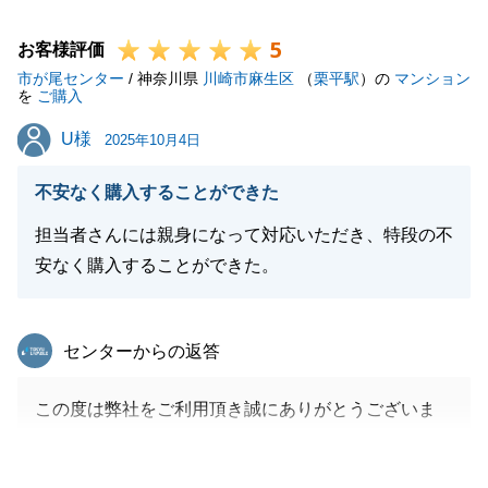
トです。
5
また、私たちが目指しているのは、単なる物件の仲介
お客様評価
市が尾センター
役ではなく、お客様の理想を形にするための「伴走
/ 神奈川県
川崎市麻生区
（
栗平駅
）の
マンション
を
ご購入
者」です。一見難しいかな？と思われるような個人的
U様
U様
なご要望も、実はお客様の想いが一番詰まっている大
2025年10月4日
切なポイント。そこを形にできてこそ、プロとしての
不安なく購入することができた
介在価値があると考えております。
今回、お客様のパーソナルなご要望に対し、「適切」
担当者さんには親身になって対応いただき、特段の不
と評価いただけたことは、私にとって何よりの勲章で
安なく購入することができた。
す。
これからも溝ノ口の街で、画一的ではない、温かみの
東急リバブル
センターからの返答
ある仲介を目指してまいります。新生活のスタート、
心よりお祝い申し上げます。
この度は弊社をご利用頂き誠にありがとうございま
す。
ご契約からお引き渡しまでお力を頂き無事にお引渡し
閉じる