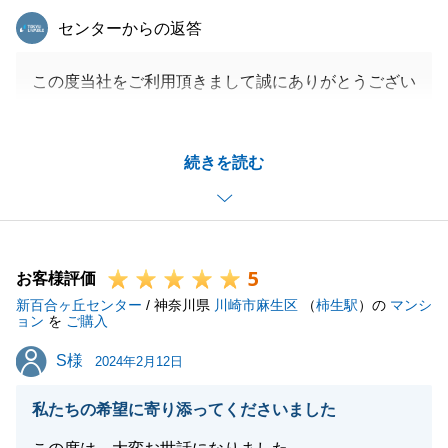
東急リバブル
センターからの返答
この度当社をご利用頂きまして誠にありがとうござい
ました。
また、不動産関係でお困りごと等ございましたら、お
続きを読む
気軽にご相談くださいませ。
引き続きよろしくお願いいたします。
5
お客様評価
閉じる
新百合ヶ丘センター
/ 神奈川県
川崎市麻生区
（
柿生駅
）の
マンシ
ョン
を
ご購入
S様
S様
2024年2月12日
私たちの希望に寄り添ってくださいました