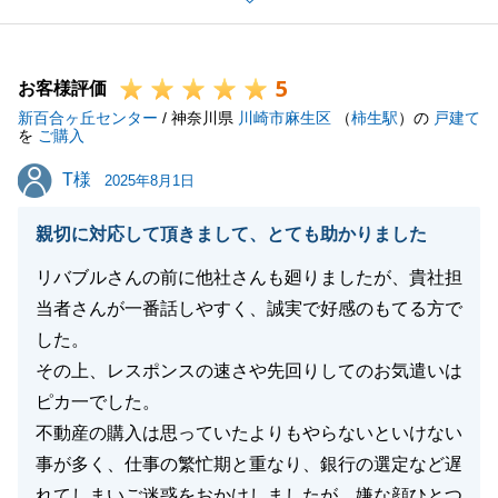
ております。
今後もお困りのことなどございましたらお気軽にお声
5
掛けください。
お客様評価
新百合ヶ丘センター
これをご縁に末永く東急リバブルをよろしくお願いい
/ 神奈川県
川崎市麻生区
（
柿生駅
）の
戸建て
を
ご購入
たします。
T様
T様
2025年8月1日
親切に対応して頂きまして、とても助かりました
閉じる
リバブルさんの前に他社さんも廻りましたが、貴社担
当者さんが一番話しやすく、誠実で好感のもてる方で
した。
その上、レスポンスの速さや先回りしてのお気遣いは
ピカ一でした。
不動産の購入は思っていたよりもやらないといけない
事が多く、仕事の繁忙期と重なり、銀行の選定など遅
れてしまいご迷惑をおかけしましたが、嫌な顔ひとつ