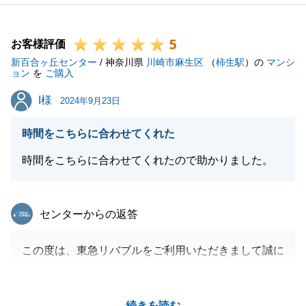
ら、ぜひご相談ください。
今後とも末永いお付き合いの程、よろしくお願いいた
5
します。
お客様評価
新百合ヶ丘センター
/ 神奈川県
川崎市麻生区
（
柿生駅
）の
マンシ
ョン
を
ご購入
I様
I様
2024年9月23日
閉じる
時間をこちらに合わせてくれた
時間をこちらに合わせてくれたので助かりました。
東急リバブル
センターからの返答
この度は、東急リバブルをご利用いただきまして誠に
ありがとうございました。
お忙しいところI様に迅速にご対応いただいたおかげ
続きを読む