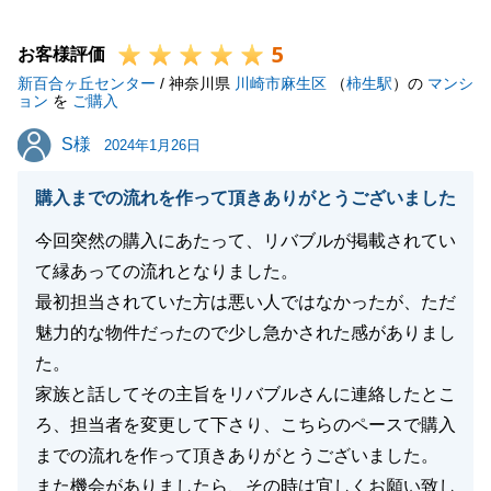
今後も笑顔を心がけて接客をして参ります。
5
S様ご家族の皆様がご新居にて素敵な新生活がお過ご
お客様評価
新百合ヶ丘センター
しできますよう、心よりお祈り申し上げます。
/ 神奈川県
川崎市麻生区
（
柿生駅
）の
マンシ
ョン
を
ご購入
今後とも、何かございましたらお気軽にご相談くださ
S様
S様
い。
2024年1月26日
何卒よろしくお願いいたします。
購入までの流れを作って頂きありがとうございました
今回突然の購入にあたって、リバブルが掲載されてい
て縁あっての流れとなりました。
閉じる
最初担当されていた方は悪い人ではなかったが、ただ
魅力的な物件だったので少し急かされた感がありまし
た。
家族と話してその主旨をリバブルさんに連絡したとこ
ろ、担当者を変更して下さり、こちらのペースで購入
までの流れを作って頂きありがとうございました。
また機会がありましたら、その時は宜しくお願い致し