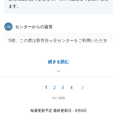
ます。
東急リバブル
センターからの返答
S様、この度は新百合ヶ丘センターをご利用いただき
誠にありがとうございました。
人気物件だったこともあり、ご決断を急がせてしまい
続きを読む
S様にご不安な気持ちにさせてしまったこと心よりお
詫び申し上げます。
今後はこれまで以上にお客様のご要望に寄り沿った対
応を心掛けてまいります。
1
2
3
4
次へ
契約後はS様のご協力もありスムーズにお取引を完了
10 / 38件
することができました。ありがとうございました。
お困りのことがありましたらお気軽にご相談いただけ
毎週更新予定 最終更新日：8月6日
ればと存じます。