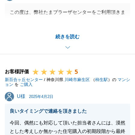
この度は、弊社たまプラーザセンターをご利用頂きま
して、誠にありがとうございました。
T様のご協力もありまして、無事にお取引することが
続きを読む
出来ました。
T様のお役に立てたこと、大変嬉しく思います。
またお手伝いできることがございましたら、お気軽に
お申し付けください。
5
今後とも、よろしくお願いいたします。
お客様評価
新百合ヶ丘センター
/ 神奈川県
川崎市麻生区
（
柿生駅
）の
マンシ
ョン
を
ご購入
U様
U様
2025年4月2日
閉じる
良いタイミングで連絡を頂きました
今回、偶然にも対応して頂いた担当者さんには、漠然
とした考えしか無かった住宅購入の初期段階から最終