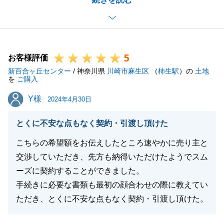
で、無事に決済まで迎えることができました。
大変感謝申し上げます。
今後も不動産のことでお困りごとがございましたらご
連絡をいただけたら幸いです。
5
この度は本当にありがとうございました。
お客様評価
新百合ヶ丘センター
/ 神奈川県
川崎市麻生区
（
柿生駅
）の
土地
を
ご購入
Y様
Y様
2024年4月30日
閉じる
とくに不安な点もなく契約・引渡し頂けた
こちらの希望額をお伝えしたところ速やかに売り主と
交渉していただき、先方も納得いただけたようでスム
ーズに契約することができました。
手続きに必要な書類も最初の顔合わせの際に教えてい
ただき、とくに不安な点もなく契約・引渡し頂けた。