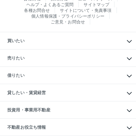
ヘルプ・よくあるご質問
サイトマップ
各種お問合せ
サイトについて・免責事項
個人情報保護・プライバシーポリシー
ご意見・お問合せ
買いたい
マンションの購入
新築・分譲マンションの購入
売りたい
中古マンションの購入
一戸建ての購入
マンションの売却・査定
新築一戸建ての購入
一戸建ての売却・査定
借りたい
中古一戸建ての購入
土地の売却・査定
土地の購入
スピードAI査定
不動産購入の流れ
物件を借りる
不動産売却について
注目キーワード物件特集
オフィス・店舗の賃貸
貸したい・賃貸経営
不動産査定について
購入ガイド
借りるときの流れ
売却サービス
借りるガイド
不動産売却の流れ
無料賃料査定
多言語対応
不動産買換えの流れ
マンション賃料データ
投資用・事業用不動産
売却ガイド
賃貸管理プラン
English
繁体中文
簡体中文
リロケーションについて
投資用不動産
貸すときの流れ
事業用不動産
不動産お役立ち情報
貸すガイド
マンション投資
投資用マンション