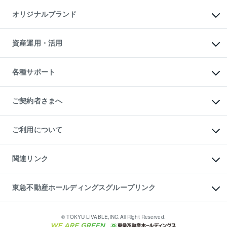
不動産AIアドバイザー Tellus Talk
マンション一棟
マンションライブラリー
オリジナルブランド
アパート経営
人気マンションランキング
アパート投資用物件
暮らしに役立つ不動産メディア

収益物件
当社売主リノベーションマンション
「Lnote」
ビル購入（ビル一棟）
一棟リノベーションマンション

資産運用・活用
不動産相場・不動産価格情報
投資用不動産の売却査定
L`GENTE（ルジェンテ）
不動産売却FAQ
事業用不動産の売却査定
区分リノベーションマンション

不動産コラム・ニュース
等価交換事業
海外不動産
Lideas（リディアス）
不動産用語集
不動産M&A
各種サポート
投資用一棟レジデンスWELL

不動産なんでもネット相談室
アセットマネジメント・出資
SQUARE（ウェルスクエア）
住まいの税金
不動産小口投資

シニア向けサポート
物件一括検索（購入＆賃貸）
LEGACIA（レガシア）
相続サポート
ご契約者さまへ
リフォームサポート
ご契約者さまサポートメニュー
ご紹介・再契約特典
ご利用について
入居者様専用-各種ご案内（賃貸）
東急こすもす会「こすもすWeb」
本人確認に関するお客様へのお願い
金融商品取引について
関連リンク
東急リバブル ソーシャルメディアポリシー
ご意見・お問い合わせ（金融商品取引専用の相談・お問い合わせ窓口）
すまいValue
保険募集におけるプライバシー・ポリシー
これからご結婚される方に東急百貨店のブライダルクラブ
東急不動産ホールディングスグループリンク
ダイレクトメール（郵送物）・Eメールなどの送付停止について
人材サービスのご用命は 東急リバブルスタッフ株式会社まで
宅地建物取引業者の皆様へ
東北の逸品を贈ります 東北すぐれものセレクション
東急不動産
民泊の開業・運営のご相談は「ReINN株式会社」まで
東急コミュニティー
© TOKYU LIVABLE,INC.All Right Reserved.
東急リバブル