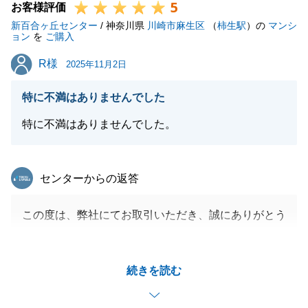
5
お客様評価
新百合ヶ丘センター
/ 神奈川県
川崎市麻生区
（
柿生駅
）の
マンシ
ョン
を
ご購入
R様
R様
2025年11月2日
特に不満はありませんでした
特に不満はありませんでした。
東急リバブル
センターからの返答
この度は、弊社にてお取引いただき、誠にありがとう
ございました。
ご購入手続きに関してましてご案内して進めていただ
続きを読む
けたとのお言葉、大変嬉しく思います。
また何かご相談事などがございましたら、お気軽にご