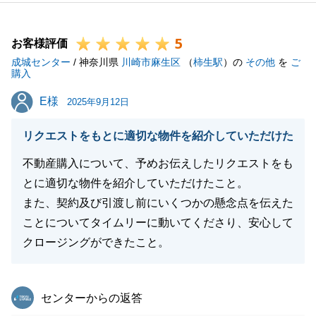
連絡いただければと存じます。
今後ともよろしくお願い申し上げます。
5
お客様評価
成城センター
/ 神奈川県
川崎市麻生区
（
柿生駅
）の
その他
を
ご
購入
閉じる
E様
E様
2025年9月12日
リクエストをもとに適切な物件を紹介していただけた
不動産購入について、予めお伝えしたリクエストをも
とに適切な物件を紹介していただけたこと。
また、契約及び引渡し前にいくつかの懸念点を伝えた
ことについてタイムリーに動いてくださり、安心して
クロージングができたこと。
東急リバブル
センターからの返答