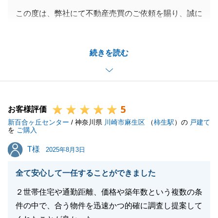
この度は、弊社にて不動産売買のご依頼を賜り、誠に
ありがとうございました。
いつもスムーズにお手続きやご連絡頂きましたおかげ
続きを読む
で、順調にお引渡まで進めることが出来ました。
その後のご心配事や、ご不明点などもお気軽にご連絡
頂けましたら幸いです。
引き続き、今後ともよろしくお願い申し上げます。
5
お客様評価
新百合ヶ丘センター
/ 神奈川県
川崎市麻生区
（
柿生駅
）の
戸建て
を
ご購入
閉じる
T様
T様
2025年8月3日
全て安心して一任することができました
２世帯住宅や通勤距離、価格や築年数という複数の条
件の中で、合う物件を迅速かつ的確に調査し提案して