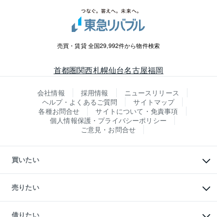
売買・賃貸 全国29,992件から物件検索
首都圏
関西
札幌
仙台
名古屋
福岡
会社情報
採用情報
ニュースリリース
ヘルプ・よくあるご質問
サイトマップ
各種お問合せ
サイトについて・免責事項
個人情報保護・プライバシーポリシー
ご意見・お問合せ
買いたい
マンションの購入
新築・分譲マンションの購入
売りたい
中古マンションの購入
一戸建ての購入
マンションの売却・査定
新築一戸建ての購入
一戸建ての売却・査定
借りたい
中古一戸建ての購入