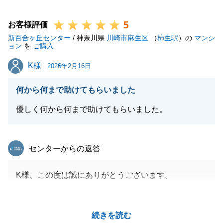
弊社をご選定いただき、誠にありがとうございまし
5
た。
お客様評価
新百合ヶ丘センター
/ 神奈川県
川崎市麻生区
（
柿生駅
）の
マンシ
ョン
を
ご購入
K様
K様
2026年2月16日
閉じる
何から何まで助けてもらいました
優しく何から何まで助けてもらいました。
東急リバブル
センターからの返答
K様、この度は誠にありがとうございます。
K様の新生活がより良いものになりますよう、
一同心よりお祈り申し上げます。今後ともよろしくお
続きを読む
願いいたします。