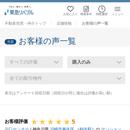
お気に入り
検索条件
閲覧履歴
メニュー
不動産売買・仲介トップ
店舗情報
お客様の声一覧
お客様の声一覧
売買
表示はアンケート回収日順（回収日が同じ場合は評価が高い順）
5
お客様評価
川口センター
/ 神奈川県
川崎市麻生区
（
柿生駅
）の
マンション