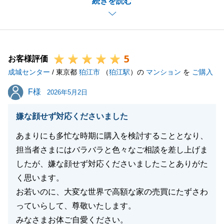
続きを読む
担をおかけしましたが、
ご購入頂けた物件は総合的にとても良い物件で、無事
にご購入を頂けた事がとても嬉しいです。
カーポートも無事に残すことができたので、利便性高
5
くご使用頂けた事も良かったと思います。
お客様評価
成城センター
K様ご家族の皆様が快適に今後の生活をして頂けると
/ 東京都
狛江市
（
狛江駅
）の
マンション
を
ご購入
さらに嬉しく思います。
F様
F様
2026年5月2日
嫌な顔せず対応くださいました
閉じる
あまりにも多忙な時期に購入を検討することとなり、
担当者さまにはバラバラと色々なご相談を差し上げま
したが、嫌な顔せず対応くださいましたことありがた
く思います。
お若いのに、大変な世界で高額な家の売買にたずさわ
っていらして、尊敬いたします。
みなさまお体ご自愛ください。