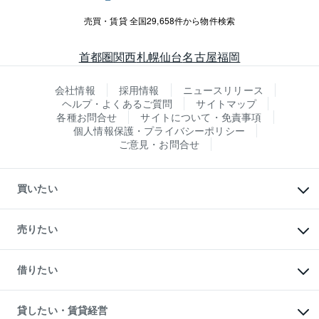
売買・賃貸 全国29,658件から物件検索
首都圏
関西
札幌
仙台
名古屋
福岡
会社情報
採用情報
ニュースリリース
ヘルプ・よくあるご質問
サイトマップ
各種お問合せ
サイトについて・免責事項
個人情報保護・プライバシーポリシー
ご意見・お問合せ
買いたい
マンションの購入
新築・分譲マンションの購入
売りたい
中古マンションの購入
一戸建ての購入
マンションの売却・査定
新築一戸建ての購入
一戸建ての売却・査定
借りたい
中古一戸建ての購入
土地の売却・査定
土地の購入
スピードAI査定
不動産購入の流れ
物件を借りる
不動産売却について
注目キーワード物件特集
オフィス・店舗の賃貸
貸したい・賃貸経営
不動産査定について
購入ガイド
借りるときの流れ