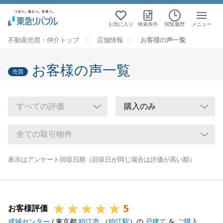
お気に入り
検索条件
閲覧履歴
メニュー
不動産売買・仲介トップ
店舗情報
お客様の声一覧
お客様の声一覧
売買
表示はアンケート回収日順（回収日が同じ場合は評価が高い順）
5
お客様評価
成城センター
/ 東京都
狛江市
（
狛江駅
）の
戸建て
を
ご購入