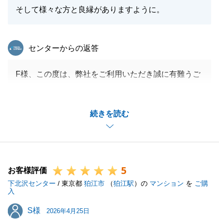
そして様々な方と良縁がありますように。
東急リバブル
センターからの返答
F様、この度は、弊社をご利用いただき誠に有難うご
ざいました。
また、非常に光栄なお言葉をいただき、誠にありがと
続きを読む
うございます。
お取引に関してこちらからの依頼事項に迅速にご対応
いただき、F様のご協力あってのお取引であったと感
じております。
5
重ねて感謝申し上げます。
お客様評価
下北沢センター
今後も何かお困り事がございましたら、お気軽にご連
/ 東京都
狛江市
（
狛江駅
）の
マンション
を
ご購
入
絡下さい。
S様
S様
引き続き、宜しくお願いいたします
2026年4月25日