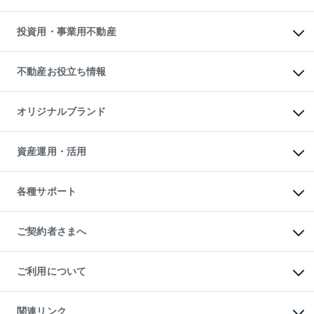
売却サービス
借りるガイド
不動産売却の流れ
無料賃料査定
多言語対応
不動産買換えの流れ
マンション賃料データ
投資用・事業用不動産
売却ガイド
賃貸管理プラン
English
繁体中文
簡体中文
リロケーションについて
投資用不動産
貸すときの流れ
事業用不動産
不動産お役立ち情報
貸すガイド
マンション投資
投資用マンション
不動産AIアドバイザー Tellus Talk
マンション一棟
マンションライブラリー
オリジナルブランド
アパート経営
人気マンションランキング
アパート投資用物件
暮らしに役立つ不動産メディア

収益物件
当社売主リノベーションマンション
「Lnote」
ビル購入（ビル一棟）
一棟リノベーションマンション

資産運用・活用
不動産相場・不動産価格情報
投資用不動産の売却査定
L`GENTE（ルジェンテ）
不動産売却FAQ
事業用不動産の売却査定
区分リノベーションマンション

不動産コラム・ニュース
等価交換事業
海外不動産
Lideas（リディアス）
不動産用語集
不動産M&A
各種サポート
投資用一棟レジデンスWELL

不動産なんでもネット相談室
アセットマネジメント・出資
SQUARE（ウェルスクエア）
住まいの税金
不動産小口投資

シニア向けサポート
物件一括検索（購入＆賃貸）
LEGACIA（レガシア）
相続サポート
ご契約者さまへ
リフォームサポート
ご契約者さまサポートメニュー
ご紹介・再契約特典
ご利用について
入居者様専用-各種ご案内（賃貸）
東急こすもす会「こすもすWeb」
本人確認に関するお客様へのお願い
金融商品取引について
関連リンク