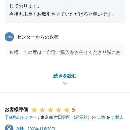
じております。
今後も末長くお取引させていただけると幸いです。
東急リバブル
センターからの返答
Ｋ様、この度はご自宅ご購入をお任せくださり誠にあ
りがとうございました。
正にご縁で、Ｋ様にお声掛けいただいたタイミングで
続きを読む
ご満足いただけるマンションがご売却に出てくれてい
て、それを逃すことなくご購入いただくことができま
した。
私としては何もお力になれることが無く、Ｋ様とお部
5
屋との出会いが素晴らしかったのだと感じています。
お客様評価
千歳烏山センター
お引越し後もご満足くださっていると仰っていただい
/ 東京都
世田谷区
（
経堂駅
）の
土地
を
ご購入
たこと、担当者として何よりも嬉しいことです。
A様
A様
2023年11月20日