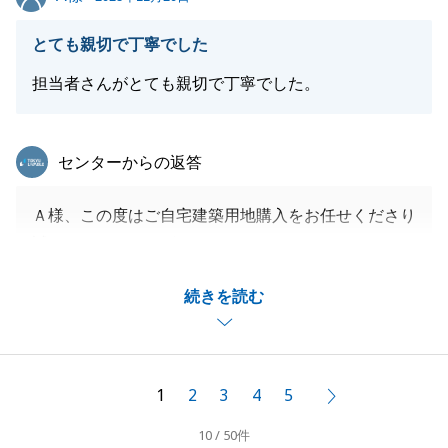
大切なのはご契約よりもこれからのご生活、これから
もＫ様のお力になれるよう尽力させていただきます。
とても親切で丁寧でした
どうぞよろしくお願い申し上げます。
担当者さんがとても親切で丁寧でした。
東急リバブル
閉じる
センターからの返答
Ａ様、この度はご自宅建築用地購入をお任せくださり
誠にありがとうございました。
とても素晴らしい土地で、今振り返ってもあの土地を
続きを読む
越える条件の土地は売りに出ていないと感じていま
す。
全ては、Ａ様がお忙しい中お時間を取ってくださり、
検討を進めてくださったお陰です。
1
2
3
4
5
次へ
先日の植栽の件など、建築を進める中で気になること
10 / 50件
やお困りごとなどございましたらいつでもお気軽にお