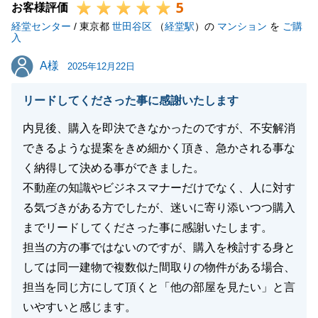
5
お客様評価
経堂センター
/ 東京都
世田谷区
（
経堂駅
）の
マンション
を
ご購
入
A様
A様
2025年12月22日
リードしてくださった事に感謝いたします
内見後、購入を即決できなかったのですが、不安解消
できるような提案をきめ細かく頂き、急かされる事な
く納得して決める事ができました。
不動産の知識やビジネスマナーだけでなく、人に対す
る気づきがある方でしたが、迷いに寄り添いつつ購入
までリードしてくださった事に感謝いたします。
担当の方の事ではないのですが、購入を検討する身と
しては同一建物で複数似た間取りの物件がある場合、
担当を同じ方にして頂くと「他の部屋を見たい」と言
いやすいと感じます。