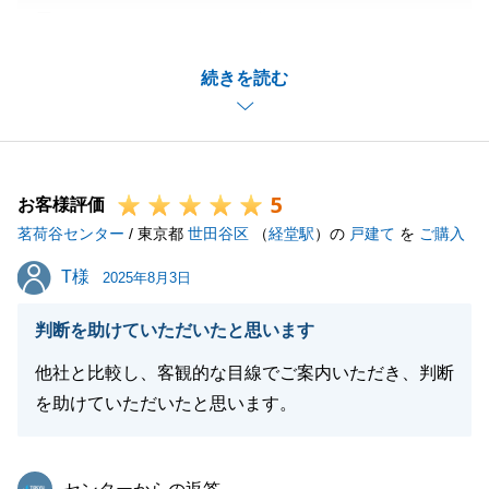
用頂きましてありがとうございました。
E様には最初に現地でお会いしてからご決済までいつ
続きを読む
もスピーディーにご対応を頂きました。
誠に感謝申し上げます。
今後とも、お困りごとや気になること等ございました
ら何なりとお申し付け下さればと存じます。お気軽に
5
ご連絡下さいませ。
お客様評価
茗荷谷センター
/ 東京都
世田谷区
（
経堂駅
）の
戸建て
を
ご購入
T様
T様
2025年8月3日
閉じる
判断を助けていただいたと思います
他社と比較し、客観的な目線でご案内いただき、判断
を助けていただいたと思います。
東急リバブル