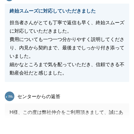
い」というお客様の視点は、私どもにとって大変ハッ
とさせられる、本質的なご指摘でございます。
終始スムーズに対応していただきました
業界の事情を気遣ってくださる優しさにも甘んじるこ
担当者さんがとても丁寧で返信も早く、終始スムーズ
となく、お客様がより気軽に、安心して比較検討でき
に対応していただきました。
る体制づくりに向け、いただいたご意見は社内で大切
費用についても一つ一つ分かりやすく説明してくださ
に共有・検討させていただきます。
り、内見から契約まで、最後までしっかり付き添って
今後も不動産に関するご相談や、お知り合いの方のご
いました。
紹介などがございましたら、どうぞお気軽にお声がけ
細かなところまで気を配っていただき、信頼できる不
くださいませ。
動産会社だと感じました。
末筆ではございますが、この度のご成約、心よりお祝
い申し上げます。
東急リバブル
センターからの返答
閉じる
H様、この度は弊社仲介をご利用頂きまして、誠にあ
りがとうございます。
不動産売買の仲介担当者として、売買の流れやご判断