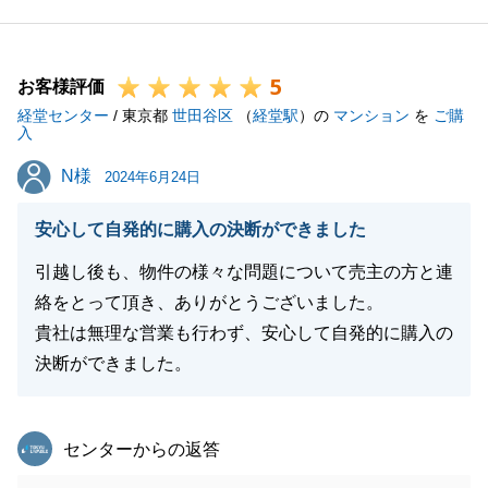
今後も何かお手伝いできることがございましたら、お
気軽に三軒茶屋センターまでお申し付けくださいま
5
せ。
お客様評価
経堂センター
この度は誠にありがとうございました。
/ 東京都
世田谷区
（
経堂駅
）の
マンション
を
ご購
入
N様
N様
2024年6月24日
閉じる
安心して自発的に購入の決断ができました
引越し後も、物件の様々な問題について売主の方と連
絡をとって頂き、ありがとうございました。
貴社は無理な営業も行わず、安心して自発的に購入の
決断ができました。
東急リバブル
センターからの返答