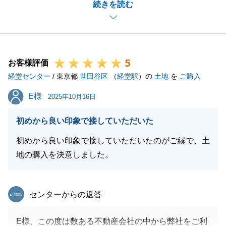
続きを読む
を頂く箇所について、内容の意味合いをご説明させて
頂き、ご理解を頂いた上で手続きを進めて頂く様にご
提案をさせて頂いております。
今後とも何卒宜しくお願いいたします。
5
お客様評価
経堂センター
/ 東京都
世田谷区
（
経堂駅
）の
土地
を
ご購入
閉じる
E様
E様
2025年10月16日
初めから良い印象で接していただいた
初めから良い印象で接していただいたのがご縁で、土
地の購入を決意しました。
東急リバブル
センターからの返答
E様、この度は数ある不動産会社の中から弊社をご利