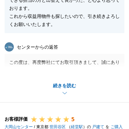
できる担当の方と出会えて良かった、と心より思って
おります。
これから収益用物件も探したいので、引き続きよろし
くお願いいたします。
閉じる
東急リバブル
センターからの返答
この度は、再度弊社にてお取引頂きまして、誠にあり
がとうございました。
何度もお任せ頂けるということは、担当としても弊社
続きを読む
としてもとても嬉しく思います。
次回もご希望の物件を見つけられるように精一杯頑張
らせて頂きます。
引続き、宜しくお願い申し上げます。
5
お客様評価
大岡山センター
/ 東京都
世田谷区
（
経堂駅
）の
戸建て
を
ご購入