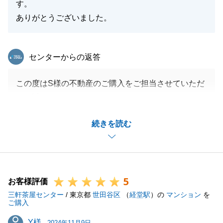
す。
ありがとうございました。
東急リバブル
センターからの返答
この度はS様の不動産のご購入をご担当させていただ
き、誠にありがとうございました。
S様のご協力のおかげで無事お引渡しを迎えることが
続きを読む
できました。
重ねてお礼申し上げます。
お引越し後には改めてご挨拶にお伺いさせていただき
ます。
5
新居でのご多幸を心よりお祈り申し上げます。
お客様評価
三軒茶屋センター
引き続きよろしくお願い申し上げます。
/ 東京都
世田谷区
（
経堂駅
）の
マンション
を
ご購入
Y様
Y様
2024年11月9日