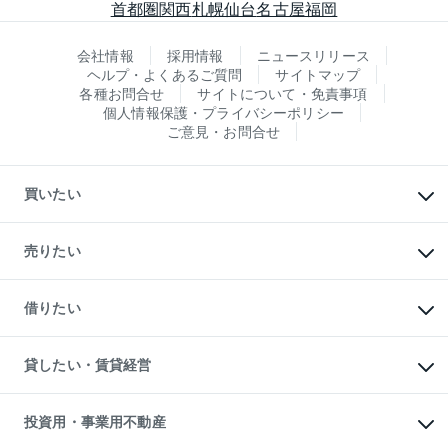
首都圏
関西
札幌
仙台
名古屋
福岡
会社情報
採用情報
ニュースリリース
ヘルプ・よくあるご質問
サイトマップ
各種お問合せ
サイトについて・免責事項
個人情報保護・プライバシーポリシー
ご意見・お問合せ
買いたい
マンションの購入
新築・分譲マンションの購入
売りたい
中古マンションの購入
一戸建ての購入
マンションの売却・査定
新築一戸建ての購入
一戸建ての売却・査定
借りたい
中古一戸建ての購入
土地の売却・査定
土地の購入
スピードAI査定
不動産購入の流れ
物件を借りる
不動産売却について
注目キーワード物件特集
オフィス・店舗の賃貸
貸したい・賃貸経営
不動産査定について
購入ガイド
借りるときの流れ
売却サービス
借りるガイド
不動産売却の流れ
無料賃料査定
多言語対応
不動産買換えの流れ
マンション賃料データ
投資用・事業用不動産
売却ガイド
賃貸管理プラン
English
繁体中文
簡体中文