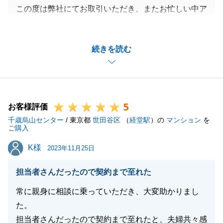
この度は弊社にてお取引いただき、またお忙しい中ア
ンケートにご協力いただき、誠にありがとうございま
した。
続きを読む
ご納得いただける形でご購入頂けるようにという思い
で動いておりました。
微力ながらお手伝いでき、お客様方のお役にたてたこ
とを大変嬉しく思います。
5
ご契約後も、何度もラインでのやりとりやご来店をい
お客様評価
千歳烏山センター
ただきましたが、いつも快く対応していただき感謝し
/ 東京都
世田谷区
（
経堂駅
）の
マンション
を
ご購入
ております。
K様
K様
お困りのことがございましたら、お気軽にご連絡いた
2023年11月25日
だければと存じます。
担当者さんだったので契約まで至れた
今後ともよろしくお願いいたします。
常に親身に相談に乗っていただき、大変助かりまし
た。
担当者さんだったので契約まで至れたと、夫婦共々感
閉じる