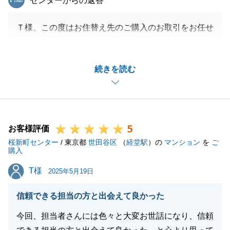
センターからの返答
Ｔ様、この度はお住替え先のご購入のお取引をお任せ
いただきまして誠に有難うございました。
_お仕事もお忙しい中で、お住み替え先の選定・ご内
続きを読む
見、ご契約、住宅ローンのお手続き、お引渡し手続き
をいただいたことにつきまして、ご心配・ご負担をお
掛けすることも多かったことと存じます。
_改めまして、Ｔ様ご家族皆様からの多大なるご理解
5
ご協力が無ければ、最適なお住み替えが実現しなかっ
お客様評価
桜新町センター
たと存じますので、深く御礼申し上げます。
/ 東京都
世田谷区
（
経堂駅
）の
マンション
を
ご
購入
_また、ご親族様やお知り合いの方々の不動産に関す
T様
T様
るご相談事などがございましたら、お気軽にお申し付
2025年5月19日
けいただけましたら幸いです。
信頼できる担当の方と出会えて良かった
_お住替え先の近くに伺った際には、ご挨拶でお伺い
させていただくこともあるかもしれませんが、今後と
今回、担当者さんには色々と大変お世話になり、信頼
も何卒宜しくお願い申し上げます。