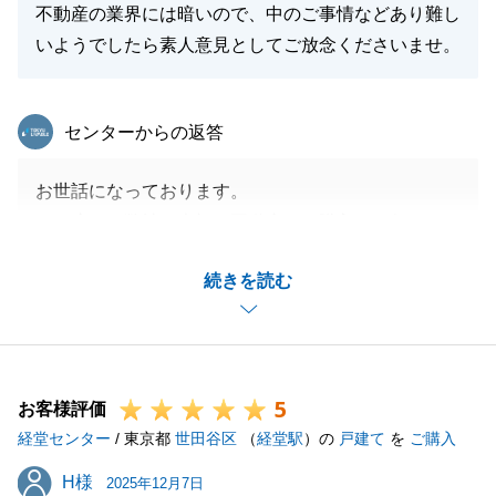
不動産の業界には暗いので、中のご事情などあり難し
いようでしたら素人意見としてご放念くださいませ。
東急リバブル
センターからの返答
お世話になっております。
この度は、弊社に大切な不動産のご購入をお任せいた
だき、誠にありがとうございました。
続きを読む
私が買主様の不安に寄り添い、決して急かすことな
く、納得のいく決断のお手伝いができたことは、大き
な喜びでございます。
また、同一建物内での複数物件のご案内方法につい
5
て、非常に貴重なご意見をいただき重ねて御礼申し上
お客様評価
経堂センター
げます。
/ 東京都
世田谷区
（
経堂駅
）の
戸建て
を
ご購入
「同じ担当者であれば、他の部屋も見たいと言いやす
H様
H様
2025年12月7日