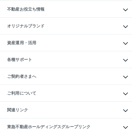
リロケーションについて
投資用不動産
貸すときの流れ
事業用不動産
不動産お役立ち情報
貸すガイド
マンション投資
投資用マンション
不動産AIアドバイザー Tellus Talk
マンション一棟
マンションライブラリー
オリジナルブランド
アパート経営
人気マンションランキング
アパート投資用物件
暮らしに役立つ不動産メディア

収益物件
当社売主リノベーションマンション
「Lnote」
ビル購入（ビル一棟）
一棟リノベーションマンション

資産運用・活用
不動産相場・不動産価格情報
投資用不動産の売却査定
L`GENTE（ルジェンテ）
不動産売却FAQ
事業用不動産の売却査定
区分リノベーションマンション

不動産コラム・ニュース
等価交換事業
海外不動産
Lideas（リディアス）
不動産用語集
不動産M&A
各種サポート
投資用一棟レジデンスWELL

不動産なんでもネット相談室
アセットマネジメント・出資
SQUARE（ウェルスクエア）
住まいの税金
不動産小口投資

シニア向けサポート
物件一括検索（購入＆賃貸）
LEGACIA（レガシア）
相続サポート
ご契約者さまへ
リフォームサポート
ご契約者さまサポートメニュー
ご紹介・再契約特典
ご利用について
入居者様専用-各種ご案内（賃貸）
東急こすもす会「こすもすWeb」
本人確認に関するお客様へのお願い
金融商品取引について
関連リンク
東急リバブル ソーシャルメディアポリシー
ご意見・お問い合わせ（金融商品取引専用の相談・お問い合わせ窓口）
すまいValue
保険募集におけるプライバシー・ポリシー
これからご結婚される方に東急百貨店のブライダルクラブ
東急不動産ホールディングスグループリンク
ダイレクトメール（郵送物）・Eメールなどの送付停止について
人材サービスのご用命は 東急リバブルスタッフ株式会社まで
宅地建物取引業者の皆様へ