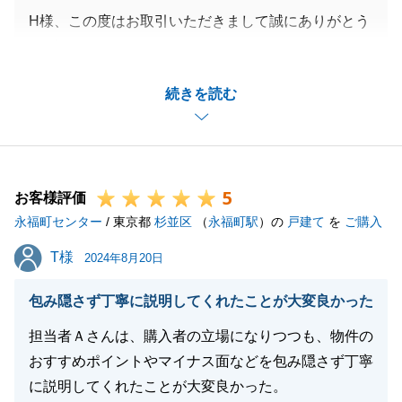
H様、この度はお取引いただきまして誠にありがとう
ございました。
無事お引き渡しが完了し大変うれしく思っておりま
続きを読む
す。
お忙しい中何度も現地までお越し頂きまして誠にあり
がとうございました。
今後ともどうぞよろしくお願いします。
5
お客様評価
永福町センター
/ 東京都
杉並区
（
永福町駅
）の
戸建て
を
ご購入
閉じる
T様
T様
2024年8月20日
包み隠さず丁寧に説明してくれたことが大変良かった
担当者Ａさんは、購入者の立場になりつつも、物件の
おすすめポイントやマイナス面などを包み隠さず丁寧
に説明してくれたことが大変良かった。