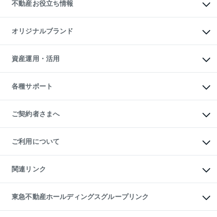
事業用不動産
不動産お役立ち情報
貸すガイド
マンション投資
投資用マンション
不動産AIアドバイザー Tellus Talk
マンション一棟
マンションライブラリー
オリジナルブランド
アパート経営
人気マンションランキング
アパート投資用物件
暮らしに役立つ不動産メディア

収益物件
当社売主リノベーションマンション
「Lnote」
ビル購入（ビル一棟）
一棟リノベーションマンション

資産運用・活用
不動産相場・不動産価格情報
投資用不動産の売却査定
L`GENTE（ルジェンテ）
不動産売却FAQ
事業用不動産の売却査定
区分リノベーションマンション

不動産コラム・ニュース
等価交換事業
海外不動産
Lideas（リディアス）
不動産用語集
不動産M&A
各種サポート
投資用一棟レジデンスWELL

不動産なんでもネット相談室
アセットマネジメント・出資
SQUARE（ウェルスクエア）
住まいの税金
不動産小口投資

シニア向けサポート
物件一括検索（購入＆賃貸）
LEGACIA（レガシア）
相続サポート
ご契約者さまへ
リフォームサポート
ご契約者さまサポートメニュー
ご紹介・再契約特典
ご利用について
入居者様専用-各種ご案内（賃貸）
東急こすもす会「こすもすWeb」
本人確認に関するお客様へのお願い
金融商品取引について
関連リンク
東急リバブル ソーシャルメディアポリシー
ご意見・お問い合わせ（金融商品取引専用の相談・お問い合わせ窓口）
すまいValue
保険募集におけるプライバシー・ポリシー
これからご結婚される方に東急百貨店のブライダルクラブ
東急不動産ホールディングスグループリンク
ダイレクトメール（郵送物）・Eメールなどの送付停止について
人材サービスのご用命は 東急リバブルスタッフ株式会社まで
宅地建物取引業者の皆様へ
東北の逸品を贈ります 東北すぐれものセレクション
東急不動産