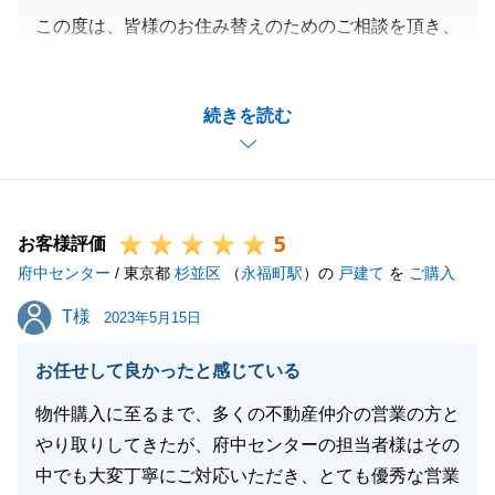
この度は、皆様のお住み替えのためのご相談を頂き、
誠にありがとうございました。
皆様にもご協力を頂きながら、まずは無事に土地のご
続きを読む
購入を頂き、何よりでございました。
今後も、ハウスメーカー様との打ち合わせや、ご売却
等もございます。
引き続き、二人三脚でお進めさせて頂ければ幸甚に存
5
じます。
お客様評価
府中センター
何卒、宜しくお願い申し上げます。
/ 東京都
杉並区
（
永福町駅
）の
戸建て
を
ご購入
T様
T様
2023年5月15日
閉じる
お任せして良かったと感じている
物件購入に至るまで、多くの不動産仲介の営業の方と
やり取りしてきたが、府中センターの担当者様はその
中でも大変丁寧にご対応いただき、とても優秀な営業