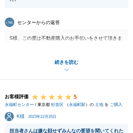
東急リバブル
センターからの返答
S様、この度は不動産購入のお手伝いをさせて頂きま
した。
無事お引渡しができましたのは、色々とご理解、ご協
続きを読む
力を頂けた為だと感じております。
新居のリフォームについても楽しみにしております。
引き続き、末永くよろしくお願い申し上げます。
5
お客様評価
永福町センター
/ 東京都
杉並区
（
永福町駅
）の
土地
を
ご購入
閉じる
K様
K様
2023年12月25日
担当者さんは嫌な顔せずみんなの要望を聞いてくれた