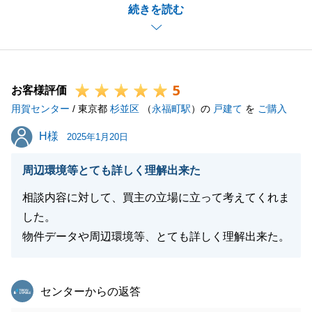
続きを読む
対応いただきありがとうございました。
今後も不動産に関するお困りごとがございましたら、
お気軽にご相談ください。
5
お客様評価
用賀センター
/ 東京都
杉並区
（
永福町駅
）の
戸建て
を
ご購入
閉じる
H様
H様
2025年1月20日
周辺環境等とても詳しく理解出来た
相談内容に対して、買主の立場に立って考えてくれま
した。
物件データや周辺環境等、とても詳しく理解出来た。
東急リバブル
センターからの返答