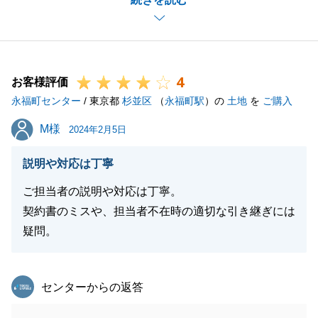
きた事は大変うれしく思っております。
何度もご案内にお付き合い頂き、またお子様もご一緒
にご覧頂き、暑い中ありがとうございました。
手続きは無事終了いたしましたが今後も何かございま
4
したらどんなことでも構いません。お気軽に当社へお
お客様評価
永福町センター
声がけください。
/ 東京都
杉並区
（
永福町駅
）の
土地
を
ご購入
その際も一生懸命お手伝いさせて頂きます。
M様
M様
2024年2月5日
引き続きどうぞよろしくお願いいたします。
説明や対応は丁寧
ご担当者の説明や対応は丁寧。
閉じる
契約書のミスや、担当者不在時の適切な引き継ぎには
疑問。
東急リバブル
センターからの返答