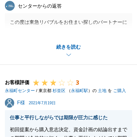
東急リバブル
センターからの返答
この度は東急リバブルをお住まい探しのパートナーに
選んで頂き誠にありがとうございました。
良い家をご紹介出来た事、大変うれしく思っておりま
続きを読む
す。
ご契約からお引き渡しまで様々な手続きがございまし
たがスピーディーにご対応頂き、余裕をもって安全に
進めることができました。
3
ありがとうございました。
お客様評価
永福町センター
長いお付き合いになりますので、何かございましたら
/ 東京都
杉並区
（
永福町駅
）の
土地
を
ご購入
いつでもお気軽にご連絡ください。
F様
F様
2021年7月19日
よろしくお願いいたします。
仕事と平行しながらでは期限が圧力に感じた
初回提案から購入意志決定、資金計画の結論出すまで
閉じる