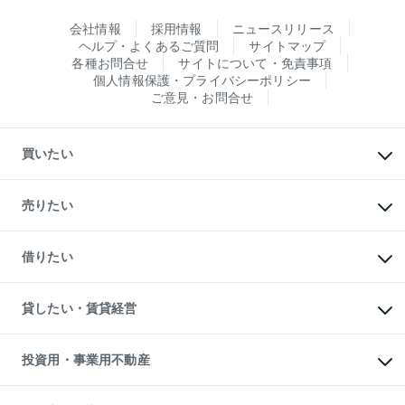
会社情報
採用情報
ニュースリリース
ヘルプ・よくあるご質問
サイトマップ
各種お問合せ
サイトについて・免責事項
個人情報保護・プライバシーポリシー
ご意見・お問合せ
買いたい
マンションの購入
新築・分譲マンションの購入
売りたい
中古マンションの購入
一戸建ての購入
マンションの売却・査定
新築一戸建ての購入
一戸建ての売却・査定
借りたい
中古一戸建ての購入
土地の売却・査定
土地の購入
スピードAI査定
不動産購入の流れ
物件を借りる
不動産売却について
注目キーワード物件特集
オフィス・店舗の賃貸
貸したい・賃貸経営
不動産査定について
購入ガイド
借りるときの流れ
売却サービス
借りるガイド
不動産売却の流れ
無料賃料査定
多言語対応
不動産買換えの流れ
マンション賃料データ
投資用・事業用不動産
売却ガイド
賃貸管理プラン
English
繁体中文
簡体中文
リロケーションについて
投資用不動産
貸すときの流れ