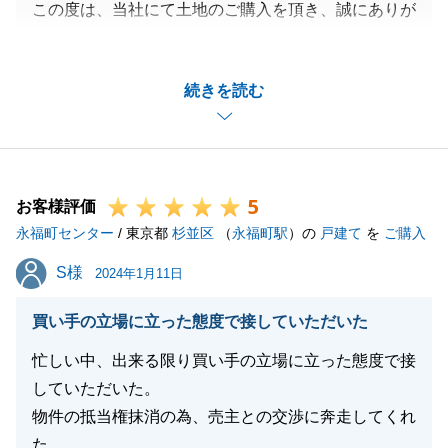
この度は、当社にて土地のご購入を頂き、誠にありが
とうございました。
ご契約時の書類に不備があり、また、私の不在時の引
続きを読む
継ぎについて、ご心配をおかけし恐縮でございます。
それぞれ、契約と店舗の責任者に共有させて頂きまし
た。
私は勿論でございますが、社としても改善に努めさせ
5
て頂きます。
お客様評価
永福町センター
もし他にも何か気づかれたことがございましたら、ご
/ 東京都
杉並区
（
永福町駅
）の
戸建て
を
ご購入
指摘頂ければ誠にありがたく存じます。
S様
S様
2024年1月11日
今後とも、宜しくお願い申し上げます。
買い手の立場に立った態度で接していただいた
忙しい中、出来る限り買い手の立場に立った態度で接
閉じる
していただいた。
物件の抵当権抹消の為、売主との交渉に奔走してくれ
た。