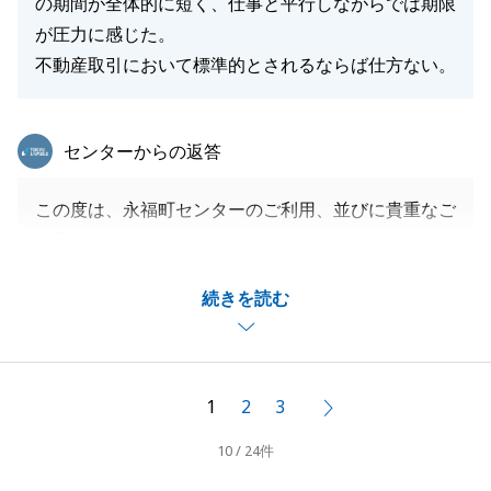
の期間が全体的に短く、仕事と平行しながらでは期限
が圧力に感じた。
不動産取引において標準的とされるならば仕方ない。
東急リバブル
センターからの返答
この度は、永福町センターのご利用、並びに貴重なご
意見をいただき誠にありがとうございました。
お忙しいところ、ご希望通りに進められず大変申し訳
続きを読む
ございませんでした。
ご指摘いただいたことを真摯に受け止め、今後の営業
活動に活かしていきたいと思います。
今後とも何卒よろしくお願い申し上げます。
1
2
3
次へ
10 / 24件
閉じる