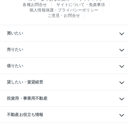
各種お問合せ
サイトについて・免責事項
個人情報保護・プライバシーポリシー
ご意見・お問合せ
買いたい
マンションの購入
新築・分譲マンションの購入
売りたい
中古マンションの購入
一戸建ての購入
マンションの売却・査定
新築一戸建ての購入
一戸建ての売却・査定
借りたい
中古一戸建ての購入
土地の売却・査定
土地の購入
スピードAI査定
不動産購入の流れ
物件を借りる
不動産売却について
注目キーワード物件特集
オフィス・店舗の賃貸
貸したい・賃貸経営
不動産査定について
購入ガイド
借りるときの流れ
売却サービス
借りるガイド
不動産売却の流れ
無料賃料査定
多言語対応
不動産買換えの流れ
マンション賃料データ
投資用・事業用不動産
売却ガイド
賃貸管理プラン
English
繁体中文
簡体中文
リロケーションについて
投資用不動産
貸すときの流れ
事業用不動産
不動産お役立ち情報
貸すガイド
マンション投資
投資用マンション
不動産AIアドバイザー Tellus Talk
マンション一棟