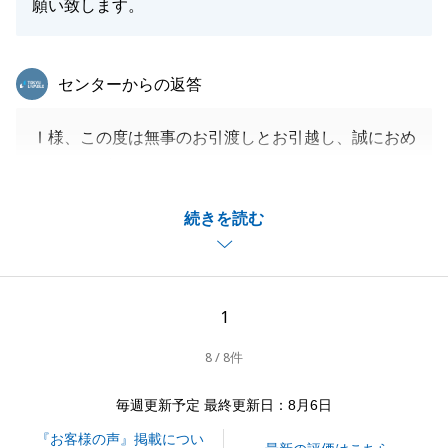
願い致します。
東急リバブル
センターからの返答
Ⅰ様、この度は無事のお引渡しとお引越し、誠におめ
でとうございます。
お引越し直後は特に慌ただしい日をお過ごしになられ
続きを読む
ていたかと思いますが、少しは落ち着かれましたでし
ょうか。
初めてご家族でご見学いただいた日や、お引渡しの前
に室内の寸法を確認されておられるご家族の姿、とて
1
も印象深く私の心にございます。
8 / 8件
Ⅰ様のご条件に合致する現場をご紹介出来、私自身も
本当に光栄でした。
毎週更新予定 最終更新日：8月6日
皆様、きっと楽しい新生活を送られていることと思い
『お客様の声』掲載につい
ます。