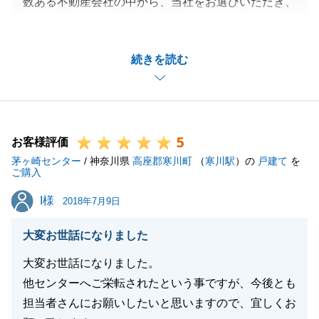
数ある不動産会社の中から、当社をお選びいただき、
誠にありがとうございました。
お住み替えの為、お忙しい中であったかとは思います
続きを読む
が、お気に召して頂ける物件をご紹介する事ができ、
私も非常に嬉しく思っております。
現在も室内のリフォーム施工中かと思います。完成を
心待ちにしております。
5
また機会がございましたら、売買だけでなく不動産に
お客様評価
茅ヶ崎センター
係る全般について、お気軽にご相談頂ければ幸いでご
/ 神奈川県
高座郡寒川町
（
寒川駅
）の
戸建て
を
ご購入
ざいます。
I様
I様
この度は誠にありがとうございました。
2018年7月9日
大変お世話になりました
大変お世話になりました。
閉じる
他センターへご栄転されたという事ですが、今後とも
担当者さんにお願いしたいと思いますので、宜しくお