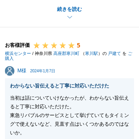
思います。
続きを読む
購入と売却の両方をお任せ頂けたこと感謝致します。
また何かお困り事等ございましたらいつでもご連絡お
待ちしております。
今後とも東急リバブルをご愛顧の程、宜しくお願いい
5
たします。
お客様評価
横浜センター
/ 神奈川県
高座郡寒川町
（
寒川駅
）の
戸建て
を
ご
購入
M様
M様
2024年1月7日
閉じる
わからない旨伝えると丁寧に対応いただけた
当初は話についていけなかったが、わからない旨伝え
ると丁寧に対応いただけた。
東急リバブルのサービスとして挙げていてもタイミン
グで使えないなど、見直す点はいくつかあるのではな
いか。