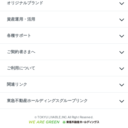
マンションライブラリー
オリジナルブランド
アパート経営
人気マンションランキング
アパート投資用物件
暮らしに役立つ不動産メディア

収益物件
当社売主リノベーションマンション
「Lnote」
ビル購入（ビル一棟）
一棟リノベーションマンション

資産運用・活用
不動産相場・不動産価格情報
投資用不動産の売却査定
L`GENTE（ルジェンテ）
不動産売却FAQ
事業用不動産の売却査定
区分リノベーションマンション

不動産コラム・ニュース
等価交換事業
海外不動産
Lideas（リディアス）
不動産用語集
不動産M&A
各種サポート
投資用一棟レジデンスWELL

不動産なんでもネット相談室
アセットマネジメント・出資
SQUARE（ウェルスクエア）
住まいの税金
不動産小口投資

シニア向けサポート
物件一括検索（購入＆賃貸）
LEGACIA（レガシア）
相続サポート
ご契約者さまへ
リフォームサポート
ご契約者さまサポートメニュー
ご紹介・再契約特典
ご利用について
入居者様専用-各種ご案内（賃貸）
東急こすもす会「こすもすWeb」
本人確認に関するお客様へのお願い
金融商品取引について
関連リンク
東急リバブル ソーシャルメディアポリシー
ご意見・お問い合わせ（金融商品取引専用の相談・お問い合わせ窓口）
すまいValue
保険募集におけるプライバシー・ポリシー
これからご結婚される方に東急百貨店のブライダルクラブ
東急不動産ホールディングスグループリンク
ダイレクトメール（郵送物）・Eメールなどの送付停止について
人材サービスのご用命は 東急リバブルスタッフ株式会社まで
宅地建物取引業者の皆様へ
東北の逸品を贈ります 東北すぐれものセレクション
東急不動産
民泊の開業・運営のご相談は「ReINN株式会社」まで
東急コミュニティー
© TOKYU LIVABLE,INC.All Right Reserved.
東急リバブル
東急住宅リース