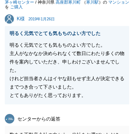
茅ヶ崎センター
/ 神奈川県
高座郡寒川町
（
寒川駅
）の
マンション
閉じる
を
ご購入
K様
K様
2019年1月26日
明るく元気でとても気もちのよい方でした
明るく元気でとても気もちのよい方でした。
主人がなかなか決められなくて数日にわたり多くの物
件を案内していただき、申しわけございませんでし
た。
けれど担当者さんはイヤな顔もせず主人が決定できる
までつき合って下さいました。
とてもありがたく思っております。
東急リバブル
センターからの返答