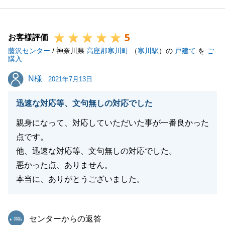
下さい。
また不動産に関してお力になれることがございました
5
ら、お気軽にご相談下さいませ。
お客様評価
藤沢センター
今後とも宜しくお願い致します。
/ 神奈川県
高座郡寒川町
（
寒川駅
）の
戸建て
を
ご
購入
N様
N様
2021年7月13日
閉じる
迅速な対応等、文句無しの対応でした
親身になって、対応していただいた事が一番良かった
点です。
他、迅速な対応等、文句無しの対応でした。
悪かった点、ありません。
本当に、ありがとうございました。
東急リバブル
センターからの返答