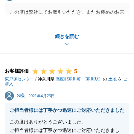
この度は弊社にてお取引いただき、またお褒めのお言
葉をいただきまして誠にありがとうございます。
N様の大切なお住まいのご購入を微力ながらお手伝い
続きを読む
でき、またお役に立てたこと大変嬉しく思っておりま
す。
N様からいただいたお言葉を励みに、日々精進してま
いりますので、今後ともよろしくお願い申し上げま
5
す。
お客様評価
東戸塚センター
お住まいにつきまして、何かお困り事等がございまし
/ 神奈川県
高座郡寒川町
（
寒川駅
）の
土地
を
ご
購入
たらいつでもお気軽にお声がけいただけましたら幸い
S様
S様
でございます。
2021年4月23日
何卒宜しくお願い致します。
ご担当者様には丁寧かつ迅速にご対応いただきました
この度はありがとうございました。
ご担当者様には丁寧かつ迅速にご対応いただきまし
閉じる