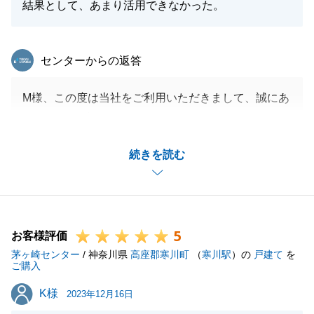
結果として、あまり活用できなかった。
東急リバブル
センターからの返答
M様、この度は当社をご利用いただきまして、誠にあ
りがとうございました。
お買い替えということで、購入と売却を一緒に進めて
続きを読む
いくこととなり、お持物などのご準備も大変だったか
と思いますが、M様のご協力があり無事にお引き渡し
までで出来たこと、重ねて感謝申し上げます。
不動産のお困りの事がございましたらいつでもご連絡
5
お待ちしております。
お客様評価
茅ヶ崎センター
/ 神奈川県
高座郡寒川町
（
寒川駅
）の
戸建て
を
ご購入
K様
K様
2023年12月16日
閉じる