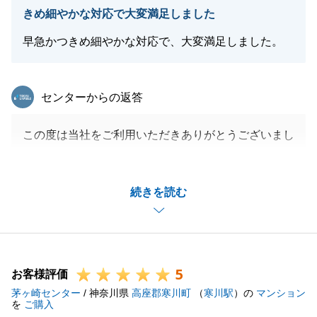
きめ細やかな対応で大変満足しました
早急かつきめ細やかな対応で、大変満足しました。
東急リバブル
センターからの返答
この度は当社をご利用いただきありがとうございまし
た。
ご希望の地域の中で気に入っていただける物件が見つ
続きを読む
かり大変嬉しく思います。
お嬢様がご希望されていた猫ちゃんは家族の一員にな
りましたでしょうか。
またご挨拶させてください。
5
お客様評価
茅ヶ崎センター
/ 神奈川県
高座郡寒川町
（
寒川駅
）の
マンション
を
ご購入
閉じる