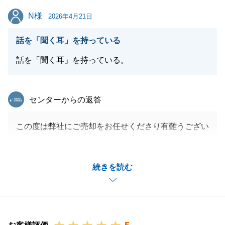
お役に立てておりましたら幸いでございます。
N様
N様
ご友人やお知り合いの方で不動産について売買問わ
2026年4月21日
ず、検討されている方がいらっしゃいましたら、ぜひ
話を「聞く耳」を持っている
ご紹介くださいませ。
今回Ｈ様とお会いできたのもご縁かと思いますので、
話を「聞く耳」を持っている。
これからも長いお付き合いをさせていただけますと幸
いです。
東急リバブル
センターからの返答
素敵な新生活をお送りください。
この度は弊社にご売却をお任せくださり有難うござい
ます。
閉じる
別の物件についてもお任せいただいておりますので、
続きを読む
鋭意販売活動に注力して参ります。
今後ともどうぞ宜しくお願いいたします。