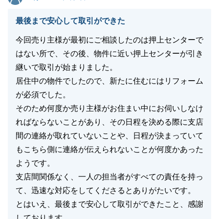
ることや、税務上の確認事項、あるいは周囲で不動産
最後まで安心して取引ができた
にお困りの方がいらっしゃいましたら、いつでもお気
軽にご相談いただければ幸いです。
今回売り主様が最初にご相談したのは押上センターで
最後になりますが、H様の今後の益々のご多幸を心よ
はない所で、その後、物件に近い押上センターが引き
りお祈り申し上げます。
継いで取引が始まりました。
居住中の物件でしたので、新たに住むにはリフォーム
が必須でした。
そのため何度か売り主様がお住まい中にお伺いしなけ
閉じる
ればならないことがあり、その日程を決める際に支店
間の連絡が取れていないことや、日程が決まっていて
もこちら側に連絡が伝えられないことが何度かあった
ようです。
支店間関係なく、一人の担当者がすべての責任を持っ
て、迅速な対応をしてくださるとありがたいです。
とはいえ、最後まで安心して取引ができたこと、感謝
しております。