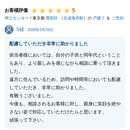
どうぞ宜しくお願いいたします。
5
お客様評価
押上センター
/ 東京都
墨田区
（
京成曳舟駅
）の
戸建て
を
ご売却
閉じる
S様
S様
2026年3月15日
配慮していただき非常に助かりました
担当者様においては、自分の子供と同年代ということ
もあり、より親しみを感じながら相談に乗って頂きま
した。
遠方に住んでいるため、訪問や時間等においても配慮
していただき、非常に助かりました。
有難うございました。
今後も、相談されるお客様に対し、親身に笑顔を絶や
さない姿で対応していただけたらと思います。
頑張って下さい。