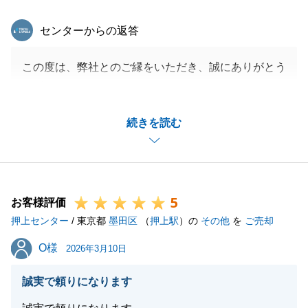
東急リバブル
センターからの返答
この度は、弊社とのご縁をいただき、誠にありがとう
ございました。
S様とは、今回の不動産のご売却のことはもちろんで
続きを読む
すが、いろいろとプライベートなお話しもさせていた
だき、私自身も大変親しみを感じながらお取引きを進
められたと記憶しております。
いただいたコメントにもありますように、引き続き
5
「親身に笑顔を絶やさない姿勢」を崩さず、日々のお
お客様評価
押上センター
客様対応に励んでまいります。
/ 東京都
墨田区
（
押上駅
）の
その他
を
ご売却
また、不動産に関するお困り事や、ご相談等ございま
O様
O様
2026年3月10日
したら、お気軽にご連絡くださいませ。
最後に、S様のご健勝とお勤め先のご発展を心より祈
誠実で頼りになります
念しております。