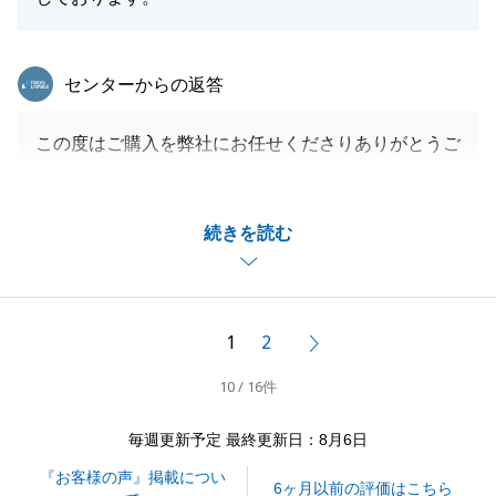
東急リバブル
センターからの返答
この度はご購入を弊社にお任せくださりありがとうご
ざいました。
忌憚なきご意見、誠に有難うございます。
続きを読む
いただいたお言葉を真摯に受け、今後の営業活動の糧
とさせていただきます。
今後も不動産売買をするような機会がございました
ら、お声かけいただけますと幸いです。
1
2
次へ
今後とも、どうぞ宜しくお願いいたします。
10 / 16件
毎週更新予定 最終更新日：8月6日
閉じる
『お客様の声』掲載につい
6ヶ月以前の評価はこちら