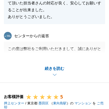
閉じる
て頂いた担当者さんの対応が良く、安心してお願いす
ることが出来ました。
ありがとうございました。
東急リバブル
センターからの返答
この度は弊社をご利用いただきまして、誠にありがと
うございました。
大切なご自宅購入の仲介をお任せいただき重ねて御礼
続きを読む
申し上げます。
お仕事もご多忙で、お引越し希望時期がタイトな中、
素敵なご自宅が見つかって本当に良かったです。
初めての不動産購入でご不安も大きかったことと存じ
5
ますが、少しでも安心して進めていただけるよう、先
お客様評価
押上センター
回りのご案内を心掛けてまいりました。
/ 東京都
墨田区
（
東向島駅
）の
マンション
を
ご売
却