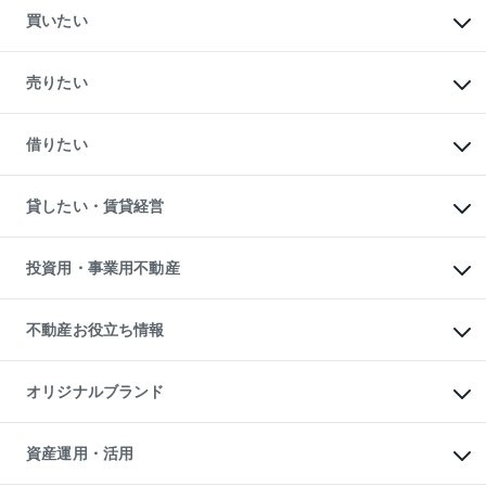
買いたい
マンションの購入
新築・分譲マンションの購入
売りたい
中古マンションの購入
一戸建ての購入
マンションの売却・査定
新築一戸建ての購入
一戸建ての売却・査定
借りたい
中古一戸建ての購入
土地の売却・査定
土地の購入
スピードAI査定
不動産購入の流れ
物件を借りる
不動産売却について
注目キーワード物件特集
オフィス・店舗の賃貸
貸したい・賃貸経営
不動産査定について
購入ガイド
借りるときの流れ
売却サービス
借りるガイド
不動産売却の流れ
無料賃料査定
多言語対応
不動産買換えの流れ
マンション賃料データ
投資用・事業用不動産
売却ガイド
賃貸管理プラン
English
繁体中文
簡体中文
リロケーションについて
投資用不動産
貸すときの流れ
事業用不動産
不動産お役立ち情報
貸すガイド
マンション投資
投資用マンション
不動産AIアドバイザー Tellus Talk
マンション一棟
マンションライブラリー
オリジナルブランド
アパート経営
人気マンションランキング
アパート投資用物件
暮らしに役立つ不動産メディア

収益物件
当社売主リノベーションマンション
「Lnote」
ビル購入（ビル一棟）
一棟リノベーションマンション

資産運用・活用
不動産相場・不動産価格情報
投資用不動産の売却査定
L`GENTE（ルジェンテ）
不動産売却FAQ
事業用不動産の売却査定
区分リノベーションマンション
