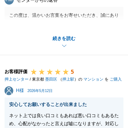
センターからの返答
閉じる
この度は、温かいお言葉をお寄せいただき、誠にあり
がとうございます。
担当者の説明や対応にご満足いただけたとのこと、大
続きを読む
変嬉しく拝読いたしました。
「言うことは有りません」という最大のお褒めの言葉
は、担当者はもちろん、私共スタッフ一同にとって何
よりの励みとなります。
5
これからも、お客様に寄り添った親切で丁寧な対応を
お客様評価
押上センター
心がけ、より一層ご満足いただけるサービスを提供で
/ 東京都
墨田区
（
押上駅
）の
マンション
を
ご購入
きるよう精進してまいります。
H様
H様
2026年5月12日
またのご縁がございますことを、心よりお待ち申し上
げております。
安心してお願いすることが出来ました
ネット上では良い口コミもあれば悪い口コミもあるた
め、心配がなかったと言えば嘘になりますが、対応し