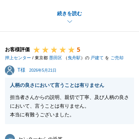
また、大変温かいお言葉をいただき、身の引き締まる
続きを読む
思いであると同時に、嬉しさで胸がいっぱいでござい
ます。
今回のご売却にあたりましては、様々なご事情がある
中で、F様におかれましても多くのご不安やご苦労が
5
あったことと存じます。
お客様評価
押上センター
そのような大変な状況にもかかわらず、私を信頼し、
/ 東京都
墨田区
（
曳舟駅
）の
戸建て
を
ご売却
手続きや調整にいつも迅速・丁寧にご協力いただけた
T様
T様
2026年5月21日
からこそ、無事に売却を完了することができました。
こちらこそ、F様の大切なご資産のご売却に並走させ
人柄の良さにおいて言うことは有りません
ていただけたことを、心より感謝申し上げます。
担当者さんからの説明、親切で丁寧、及び人柄の良さ
お引き渡しは完了いたしましたが、今後も不動産に関
において、言うことは有りません。
することや、何か私でお役に立てることがございまし
本当に有難うございました。
たら、いつでもお気軽にご連絡下さい。
今後とも、よろしくお願い申し上げます。
東急リバブル