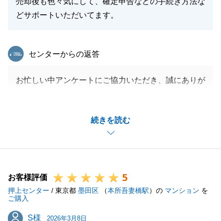
売却後も色々気にして、確定申告などの手続き方法な
どサポートいただいてます。
閉じる
東急リバブル
センターからの返答
お忙しい中アンケートにご協力いただき、誠にありが
とうございました。
「必要になることなどの説明もわかりやすく、しっか
続きを読む
りサポートいただきました。」といった、身に余る光
栄なお言葉をいただき、大変感激しております。
H様の大切なご資産をご売却するという重要なミッシ
ョンにおいて、微力ながらお役に立てましたこと、私
5
にとっても大きな自信となりました。
お客様評価
押上センター
これまでのH様のご協力と、私を信頼して任せてくだ
/ 東京都
墨田区
（
本所吾妻橋駅
）の
マンション
を
ご購入
さったことに、改めて深く感謝申し上げます。
S様
S様
お引渡しは完了いたしましたが、今後も不動産に関す
2026年3月8日