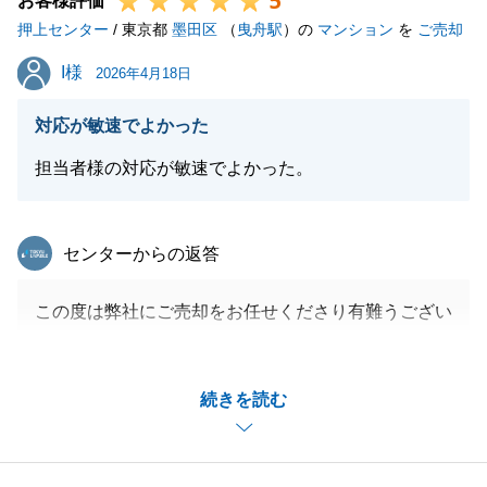
5
お客様評価
閉じる
押上センター
/ 東京都
墨田区
（
曳舟駅
）の
マンション
を
ご売却
I様
I様
2026年4月18日
対応が敏速でよかった
担当者様の対応が敏速でよかった。
東急リバブル
センターからの返答
この度は弊社にご売却をお任せくださり有難うござい
ました。
お手間がないようにと、非対面決済でお手配いたしま
続きを読む
したため、最後お会いできかねたことが心残りではご
ざいますが、またご縁がございましたら、是非お声か
けくださると幸いです。