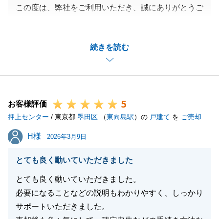
この度は、弊社をご利用いただき、誠にありがとうご
ざいました。
ご新居について、ご家族様にもお喜びいただいている
続きを読む
とのこと、大変嬉しく思います。
一方で、最終的なお支払金額のご案内の遅さや、鍵交
換のご提案という点でご期待に沿えず大変申し訳ござ
いません。
5
次回購入予定の件も承っておりますので、その際は
お客様評価
押上センター
100％ご満足いただけるよう、尽力させていただきま
/ 東京都
墨田区
（
東向島駅
）の
戸建て
を
ご売却
す。
H様
H様
2026年3月9日
些細なことでも結構ですので、不動産に関するご相談
やご質問等ございましたら、お気軽にご連絡ください
とても良く動いていただきました
ませ。
とても良く動いていただきました。
I様皆様のご新居での新生活が充実したものになりま
必要になることなどの説明もわかりやすく、しっかり
すよう、心より祈念しております。
サポートいただきました。