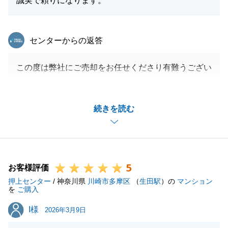
誠実で頼りになります。
この度は、誠にありがとうございました。
東急リバブル
センターからの返答
閉じる
この度は弊社にご売却をお任せくださり有難うござい
ました。
弊社にご売却をお任せいただいてから約4年越しのご
続きを読む
売却だったでしょうか。
最終的にご満足いただける条件をお持ちできたこと、
私共も嬉しく思います。
今後、不動産の資産組み換えなど、継続してお手伝い
5
ができますと幸いです。
お客様評価
押上センター
お忙しいところ大変恐れ入りますが、どうぞ宜しくお
/ 神奈川県
川崎市多摩区
（
生田駅
）の
マンション
を
ご購入
願いいたします。
I様
I様
2026年3月9日