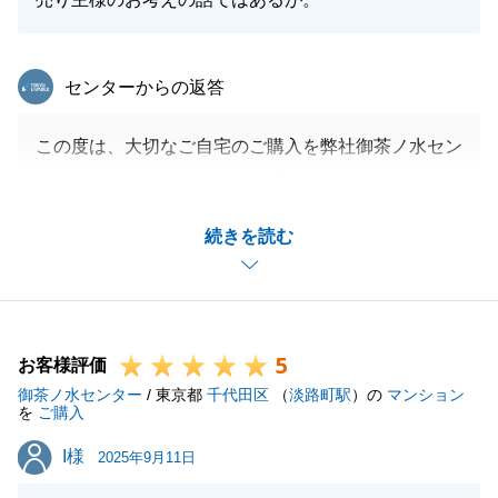
東急リバブル
センターからの返答
この度は、大切なご自宅のご購入を弊社御茶ノ水セン
ターにお任せいただきまして誠にありがとうございま
した。
続きを読む
また、お褒めのお言葉をいただき大変嬉しく思ってお
ります。
いただいたご意見を今後の業務の糧として、精進して
参ります。
5
今後とも何卒よろしくお願いいたします。
お客様評価
御茶ノ水センター
/ 東京都
千代田区
（
淡路町駅
）の
マンション
を
ご購入
I様
I様
2025年9月11日
閉じる