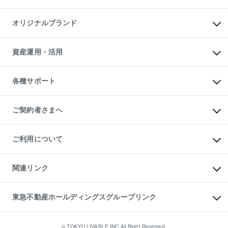
投資用マンション
不動産AIアドバイザー Tellus Talk
マンション一棟
マンションライブラリー
オリジナルブランド
アパート経営
人気マンションランキング
アパート投資用物件
暮らしに役立つ不動産メディア

収益物件
当社売主リノベーションマンション
「Lnote」
ビル購入（ビル一棟）
一棟リノベーションマンション

資産運用・活用
不動産相場・不動産価格情報
投資用不動産の売却査定
L`GENTE（ルジェンテ）
不動産売却FAQ
事業用不動産の売却査定
区分リノベーションマンション

不動産コラム・ニュース
等価交換事業
海外不動産
Lideas（リディアス）
不動産用語集
不動産M&A
各種サポート
投資用一棟レジデンスWELL

不動産なんでもネット相談室
アセットマネジメント・出資
SQUARE（ウェルスクエア）
住まいの税金
不動産小口投資

シニア向けサポート
物件一括検索（購入＆賃貸）
LEGACIA（レガシア）
相続サポート
ご契約者さまへ
リフォームサポート
ご契約者さまサポートメニュー
ご紹介・再契約特典
ご利用について
入居者様専用-各種ご案内（賃貸）
東急こすもす会「こすもすWeb」
本人確認に関するお客様へのお願い
金融商品取引について
関連リンク
東急リバブル ソーシャルメディアポリシー
ご意見・お問い合わせ（金融商品取引専用の相談・お問い合わせ窓口）
すまいValue
保険募集におけるプライバシー・ポリシー
これからご結婚される方に東急百貨店のブライダルクラブ
東急不動産ホールディングスグループリンク
ダイレクトメール（郵送物）・Eメールなどの送付停止について
人材サービスのご用命は 東急リバブルスタッフ株式会社まで
宅地建物取引業者の皆様へ
東北の逸品を贈ります 東北すぐれものセレクション
東急不動産
民泊の開業・運営のご相談は「ReINN株式会社」まで
東急コミュニティー
© TOKYU LIVABLE,INC.All Right Reserved.