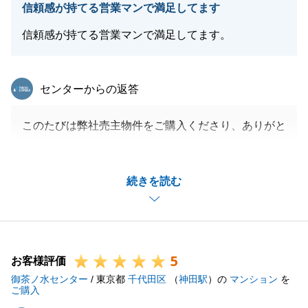
信頼感が持てる営業マンで満足してます
信頼感が持てる営業マンで満足してます。
東急リバブル
センターからの返答
このたびは弊社売主物件をご購入くださり、ありがと
うございました。
本物件の購入以外にも、不動産に関する様々なご相談
続きを読む
をいただきましたが、私の回答に対してご家族皆さま
で真剣に聞いてくださっていた姿が印象的でした。
今後も、専属の不動産コンサルタントとして誠心誠意
お手伝いいたします。
5
不動産の購入・売却・活用等に関するご相談は、いつ
お客様評価
御茶ノ水センター
でもお気軽にご連絡ください。
/ 東京都
千代田区
（
神田駅
）の
マンション
を
ご購入