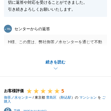
切に返答や対応を受けることができました。
引き続きよろしくお願いいたします。
東急リバブル
センターからの返答
H様、この度は、弊社御茶ノ水センターを通じて不動
産のご購入をいただきまして誠にありがとうございま
した。
続きを読む
ご購入手続きを進めるにあたり、H様にご協力いただ
くとこが多くございましたが、いつも早急にご対応い
ただけましたのでスムーズに手続きを進めることがで
きました。
5
今後とも何卒よろしくお願いいたします。
お客様評価
御茶ノ水センター
/ 東京都
豊島区
（
駒込駅
）の
マンション
を
ご
購入
T様