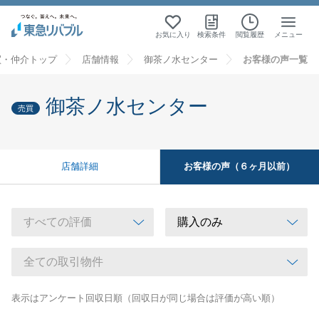
お気に入り
検索条件
閲覧履歴
メニュー
買・仲介トップ
店舗情報
御茶ノ水センター
お客様の声一覧
御茶ノ水センター
売買
お客様の声（６ヶ月以前）
店舗詳細
表示はアンケート回収日順（回収日が同じ場合は評価が高い順）