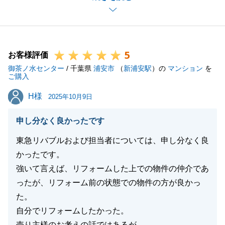
是非、今後とも不動産に関するお困り事がございまし
たら、お申し付け下さいませ。
引き続きよろしくお願いいたします。
5
お客様評価
御茶ノ水センター
/ 千葉県
浦安市
（
新浦安駅
）の
マンション
を
ご購入
閉じる
H様
H様
2025年10月9日
申し分なく良かったです
東急リバブルおよび担当者については、申し分なく良
かったです。
強いて言えば、リフォームした上での物件の仲介であ
ったが、リフォーム前の状態での物件の方が良かっ
た。
自分でリフォームしたかった。
売り主様のお考えの話ではあるが。