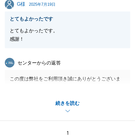
G様
G様
2025年7月19日
閉じる
とてもよかったです
とてもよかったです。
感謝！
東急リバブル
センターからの返答
この度は弊社をご利用頂き誠にありがとうございま
す。
ご契約からご決済まで様々な手続き等ございました
続きを読む
が、迅速にご対応頂き、スムーズにお取引を完了する
ことができました。
重ねて御礼申し上げます。
今後も何かございました際はどうぞ気軽にお声がけく
1