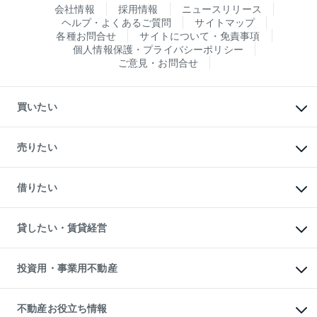
会社情報
採用情報
ニュースリリース
ヘルプ・よくあるご質問
サイトマップ
各種お問合せ
サイトについて・免責事項
個人情報保護・プライバシーポリシー
ご意見・お問合せ
買いたい
マンションの購入
新築・分譲マンションの購入
売りたい
中古マンションの購入
一戸建ての購入
マンションの売却・査定
新築一戸建ての購入
一戸建ての売却・査定
借りたい
中古一戸建ての購入
土地の売却・査定
土地の購入
スピードAI査定
不動産購入の流れ
物件を借りる
不動産売却について
注目キーワード物件特集
オフィス・店舗の賃貸
貸したい・賃貸経営
不動産査定について
購入ガイド
借りるときの流れ
売却サービス
借りるガイド
不動産売却の流れ
無料賃料査定
多言語対応
不動産買換えの流れ
マンション賃料データ
投資用・事業用不動産
売却ガイド
賃貸管理プラン
English
繁体中文
簡体中文
リロケーションについて
投資用不動産
貸すときの流れ
事業用不動産
不動産お役立ち情報
貸すガイド
マンション投資