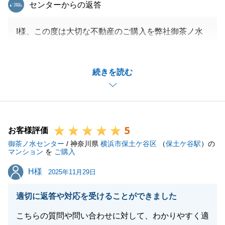
東急リバブル
センターからの返答
I様、この度は大切な不動産のご購入を弊社御茶ノ水
センターにお任せいただきまして誠にありがとうござ
いました。
続きを読む
無事、お取引を終えることができたのはI様のご協力
があったからこそでございます。
今回のお取引は終わりましたが、お引越し後もお力に
なれるように尽力いたします。
5
引き続き何卒よろしくお願いいたします。
お客様評価
御茶ノ水センター
/ 神奈川県
横浜市保土ケ谷区
（
保土ケ谷駅
）の
マンション
を
ご購入
H様
H様
2025年11月29日
閉じる
適切に返答や対応を受けることができました
こちらの質問や問い合わせに対して、わかりやすく適