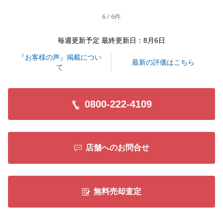
ださいませ。
6 / 6件
引き続きよろしくお願い申し上げます。
毎週更新予定 最終更新日：8月6日
『お客様の声』掲載につい
閉じる
最新の評価はこちら
て
0800-222-4109
店舗へのお問合せ
無料売却査定