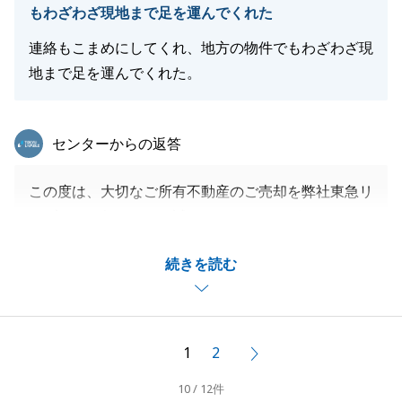
もわざわざ現地まで足を運んでくれた
連絡もこまめにしてくれ、地方の物件でもわざわざ現
地まで足を運んでくれた。
東急リバブル
センターからの返答
この度は、大切なご所有不動産のご売却を弊社東急リ
バブルにお任せ頂き、誠にありがとうございます。
身に余る貴重なお言葉を頂き、大変恐縮ですが頂いた
続きを読む
お言葉を糧に今後も営業活動に精進して参ります。
今後とも不動産に関するお困り事がございましたら、
何なりとお申し付けくださいませ。
1
2
次へ
10 / 12件
閉じる