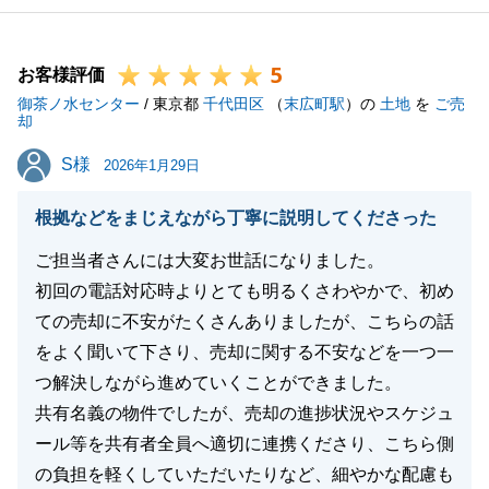
5
お客様評価
御茶ノ水センター
/ 東京都
千代田区
（
末広町駅
）の
土地
を
ご売
却
S様
S様
2026年1月29日
根拠などをまじえながら丁寧に説明してくださった
ご担当者さんには大変お世話になりました。
初回の電話対応時よりとても明るくさわやかで、初め
ての売却に不安がたくさんありましたが、こちらの話
をよく聞いて下さり、売却に関する不安などを一つ一
つ解決しながら進めていくことができました。
共有名義の物件でしたが、売却の進捗状況やスケジュ
ール等を共有者全員へ適切に連携くださり、こちら側
の負担を軽くしていただいたりなど、細やかな配慮も