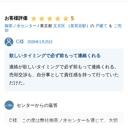
お荷物の撤去等、大変な事も多かったかと存じます
が、最後までご協力頂き誠にありがとうございまし
5
た。
お客様評価
御茶ノ水センター
不動産に関するお困り事がございましたら、今後も是
/ 東京都
文京区
（
茗荷谷駅
）の
戸建て
を
ご売
却
非ご相談下さいませ。
C様
C様
何卒よろしくお願いいたします。
2026年1月25日
欲しいタイミングで必ず前もって連絡くれる
連絡が欲しいタイミングで必ず前もって連絡くれる。
閉じる
売却交渉も、自分事として責任感を持って行っていた
だけた。
東急リバブル
センターからの返答
C様、この度は弊社御茶ノ水センターを通じて、大切