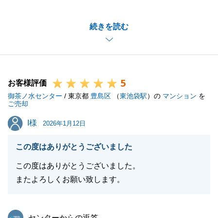
なご自宅のご売却をお任せいただきまして誠にありが
とうございました。
続きを読む
無事、ご決済を迎えることができて大変嬉しく思って
おります。
ここまで取引を進められたのは、お忙しい中、書類の
準備や内見のお立合い等にご協力いただけたおかげで
5
ございます。重ねて御礼申し上げます。
お客様評価
御茶ノ水センター
今後不動産に関するお悩みやお困りごとがございまし
/ 東京都
豊島区
（
東池袋駅
）の
マンション
を
ご売却
たら、全力でサポートさせていただきます。
I様
I様
今後とも何卒よろしくお願いいたします。
2026年1月12日
この度はありがとうございました
この度はありがとうございました。
閉じる
またよろしくお願い致します。
東急リバブル
センターからの返答