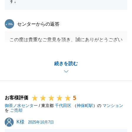
す。
東急リバブル
センターからの返答
この度は貴重なご意見を頂き、誠にありがとうござい
ました。
頂いたお言葉を今後の営業活動の糧とさせて頂き、
続きを読む
日々精進して参ります。
改善点につきましても、率直にご教授頂き、誠にあり
がとうございます。
営業担当者として大切な部分だと痛感しており、今後
5
は改善に努めさせて頂きます。
お客様評価
御茶ノ水センター
今後とも何卒よろしくお願いいたします。
/ 東京都
千代田区
（
神保町駅
）の
マンション
を
ご売却
K様
K様
2025年10月7日
閉じる