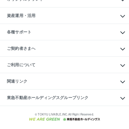
人気マンションランキング
アパート投資用物件
暮らしに役立つ不動産メディア

収益物件
当社売主リノベーションマンション
「Lnote」
ビル購入（ビル一棟）
一棟リノベーションマンション

資産運用・活用
不動産相場・不動産価格情報
投資用不動産の売却査定
L`GENTE（ルジェンテ）
不動産売却FAQ
事業用不動産の売却査定
区分リノベーションマンション

不動産コラム・ニュース
等価交換事業
海外不動産
Lideas（リディアス）
不動産用語集
不動産M&A
各種サポート
投資用一棟レジデンスWELL

不動産なんでもネット相談室
アセットマネジメント・出資
SQUARE（ウェルスクエア）
住まいの税金
不動産小口投資

シニア向けサポート
物件一括検索（購入＆賃貸）
LEGACIA（レガシア）
相続サポート
ご契約者さまへ
リフォームサポート
ご契約者さまサポートメニュー
ご紹介・再契約特典
ご利用について
入居者様専用-各種ご案内（賃貸）
東急こすもす会「こすもすWeb」
本人確認に関するお客様へのお願い
金融商品取引について
関連リンク
東急リバブル ソーシャルメディアポリシー
ご意見・お問い合わせ（金融商品取引専用の相談・お問い合わせ窓口）
すまいValue
保険募集におけるプライバシー・ポリシー
これからご結婚される方に東急百貨店のブライダルクラブ
東急不動産ホールディングスグループリンク
ダイレクトメール（郵送物）・Eメールなどの送付停止について
人材サービスのご用命は 東急リバブルスタッフ株式会社まで
宅地建物取引業者の皆様へ
東北の逸品を贈ります 東北すぐれものセレクション
東急不動産
民泊の開業・運営のご相談は「ReINN株式会社」まで
東急コミュニティー
© TOKYU LIVABLE,INC.All Right Reserved.
東急リバブル
東急住宅リース
学生情報センター（ナジック）