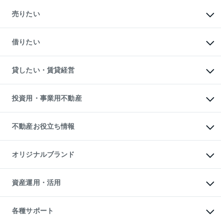
マンションの購入
新築・分譲マンションの購入
売りたい
中古マンションの購入
一戸建ての購入
マンションの売却・査定
新築一戸建ての購入
一戸建ての売却・査定
借りたい
中古一戸建ての購入
土地の売却・査定
土地の購入
スピードAI査定
不動産購入の流れ
物件を借りる
不動産売却について
注目キーワード物件特集
オフィス・店舗の賃貸
貸したい・賃貸経営
不動産査定について
購入ガイド
借りるときの流れ
売却サービス
借りるガイド
不動産売却の流れ
無料賃料査定
多言語対応
不動産買換えの流れ
マンション賃料データ
投資用・事業用不動産
売却ガイド
賃貸管理プラン
English
繁体中文
簡体中文
リロケーションについて
投資用不動産
貸すときの流れ
事業用不動産
不動産お役立ち情報
貸すガイド
マンション投資
投資用マンション
不動産AIアドバイザー Tellus Talk
マンション一棟
マンションライブラリー
オリジナルブランド
アパート経営
人気マンションランキング
アパート投資用物件
暮らしに役立つ不動産メディア

収益物件
当社売主リノベーションマンション
「Lnote」
ビル購入（ビル一棟）
一棟リノベーションマンション

資産運用・活用
不動産相場・不動産価格情報
投資用不動産の売却査定
L`GENTE（ルジェンテ）
不動産売却FAQ
事業用不動産の売却査定
区分リノベーションマンション

不動産コラム・ニュース
等価交換事業
海外不動産
Lideas（リディアス）
不動産用語集
不動産M&A
各種サポート
投資用一棟レジデンスWELL

不動産なんでもネット相談室
アセットマネジメント・出資
SQUARE（ウェルスクエア）