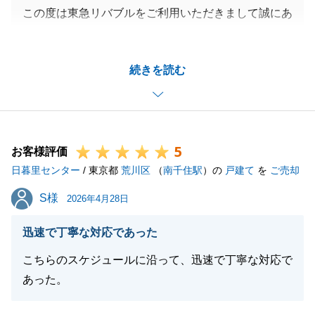
この度は東急リバブルをご利用いただきまして誠にあ
りがとうございました。
お住替えも伴うご売却となり、当初はご不安もあった
続きを読む
かと思いますが、皆様のご協力をいただきましたおか
げでお取引完了までスムーズに行うことができまし
た。
今後も税金の手続き等、慣れないことも多いかと思い
5
ますが、いつでもお気軽にお声掛けくださいませ。
お客様評価
日暮里センター
今後とも、東急リバブルをよろしくお願いいたしま
/ 東京都
荒川区
（
南千住駅
）の
戸建て
を
ご売却
す。
S様
S様
2026年4月28日
迅速で丁寧な対応であった
閉じる
こちらのスケジュールに沿って、迅速で丁寧な対応で
あった。