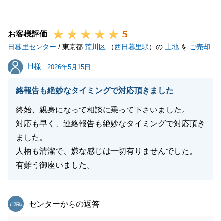
長期間にわたるお住替えだったかと思いますが、素敵
なお住まいが見つかったことは大変嬉しく思います。
5
暫く慌ただしい日々だったかともいますが、新天地で
お客様評価
日暮里センター
も素敵な新生活をお送りできることを願っておりま
/ 東京都
荒川区
（
西日暮里駅
）の
土地
を
ご売却
す。
H様
H様
2026年5月15日
また、お力になれるようなタイミングがございました
らお気軽にお声掛けくださいませ。
絡報告も絶妙なタイミングで対応頂きました
この度はありがとうございました。
終始、親身になって相談に乗って下さいました。
対応も早く、連絡報告も絶妙なタイミングで対応頂き
ました。
閉じる
人柄も清潔で、嫌な感じは一切有りませんでした。
有難う御座いました。
東急リバブル
センターからの返答