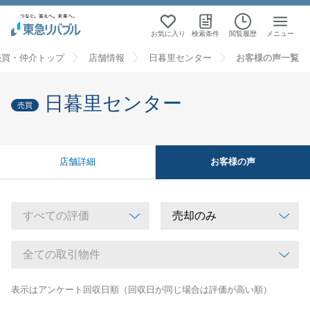
お気に入り
検索条件
閲覧履歴
メニュー
売買・仲介トップ
店舗情報
日暮里センター
お客様の声一覧
日暮里センター
売買
お客様の声
店舗詳細
表示はアンケート回収日順（回収日が同じ場合は評価が高い順）