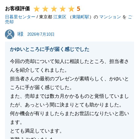
5
また不動産にてお困り事がございましたらお気軽にお
お客様評価
日暮里センター
申し付けください。
/ 東京都
江東区
（
東陽町駅
）の
マンション
を
ご
売却
I様
I様
2026年7月10日
閉じる
かゆいところに手が届く感じでした
今回の売却について知人に相談したところ、担当者さ
んを紹介してくれました。
担当者さんの最初のプレゼンが素晴らしく、かゆいと
ころに手が届く感じでした。
また、売却までは数カ月かかるものと覚悟していまし
たが、あっという間に決まりとても助かりました。
何か機会が有りましたらまたお世話になりたいと思い
ます。
とても満足しています。