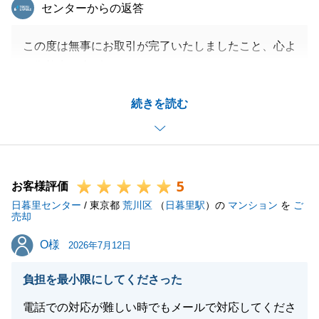
東急リバブル
センターからの返答
この度は無事にお取引が完了いたしましたこと、心よ
り御礼申し上げます。
H様のご丁寧かつ迅速なご対応のおかげで、最後まで
続きを読む
安心して進めることができました。
また、私の対応についても身に余る温かいお言葉をい
ただき、大変光栄に思っております。
H様のお言葉を励みに、今後もより良いコミュニケー
5
ションを心がけてまいります。
お客様評価
日暮里センター
また何かお力になれることがございましたら、いつで
/ 東京都
荒川区
（
日暮里駅
）の
マンション
を
ご
売却
もお気軽にお声がけくださいませ。
O様
O様
2026年7月12日
負担を最小限にしてくださった
閉じる
電話での対応が難しい時でもメールで対応してくださ