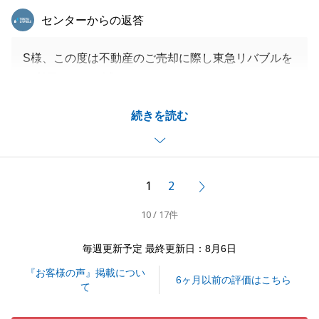
東急リバブル
センターからの返答
S様、この度は不動産のご売却に際し東急リバブルを
ご利用いただき誠にありがとうございました。
売買契約から残代金決済までは長期にわたる計画でし
続きを読む
たが、無事お引渡しを迎える事ができました事、私も
嬉しい限りです。
今後も不動産の事で何かお役に立てる事がございまし
たら、お気兼ねなくご連絡下さいませ。
1
2
次へ
10 / 17件
閉じる
毎週更新予定 最終更新日：8月6日
『お客様の声』掲載につい
6ヶ月以前の評価はこちら
て