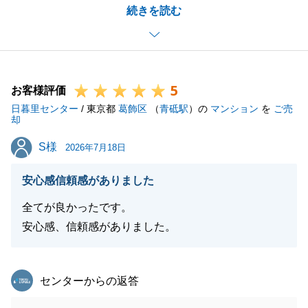
続きを読む
上げます。
K様、M様がいつも温かくご協力くださり、私どもを
信頼してお任せいただいたからこそ、最後まで円滑に
進めることができました。
5
誠にありがとうございました。
お客様評価
日暮里センター
また、私の過去の経験や対応につきまして、身に余る
/ 東京都
葛飾区
（
青砥駅
）の
マンション
を
ご売
却
温かいお言葉を頂戴し、大変光栄に思っております。
S様
S様
「安心感があった」と言っていただけたことは、不動
2026年7月18日
産の仕事に携わる者として何よりの喜びであり、大き
安心感信頼感がありました
な励みとなります。
無事にお引渡しを迎えられましたのも、K様、M様の
全てが良かったです。
ご理解とご協力あってこそでございます。
安心感、信頼感がありました。
大切なお取引のお手伝いができましたこと、深く感謝
申し上げます。
東急リバブル
センターからの返答
お取引は一区切りとなりますが、今後とも何かお困り
事やご相談などがございましたら、いつでもお気軽に