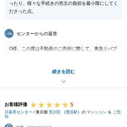
ったり、様々な手続きの売主の負担を最小限にしてく
ださった点。
東急リバブル
センターからの返答
O様、この度は不動産のご売却に際して、東急リバブ
ルにお任せいただき、誠にありがとうございました。
お住替えのタイミング等、スケジュール調整にご協力
続きを読む
いただき重ねて御礼申し上げます。
今後も不動産の事で何かお役に立てることがございま
したら、お気兼ねなくお尋ねくださいませ。
5
お客様評価
日暮里センター
/ 東京都
荒川区
（
鶯谷駅
）の
マンション
を
ご売
閉じる
却
A様