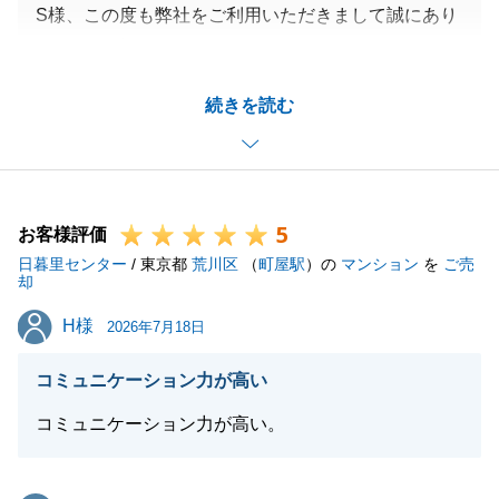
S様、この度も弊社をご利用いただきまして誠にあり
お声がけくださいませ。
がとうございました。
また、「全てが良かった」「安心感、信頼感があっ
続きを読む
た」というこの上ないお褒めの言葉を頂戴し、身に余
閉じる
る思いでございます。
不動産に関することに限らず、何か気になることやお
困り事がございましたら、いつでもお気軽にご連絡下
5
さい。
お客様評価
日暮里センター
この度は誠にありがとうございました。
/ 東京都
荒川区
（
町屋駅
）の
マンション
を
ご売
却
H様
H様
2026年7月18日
閉じる
コミュニケーション力が高い
コミュニケーション力が高い。