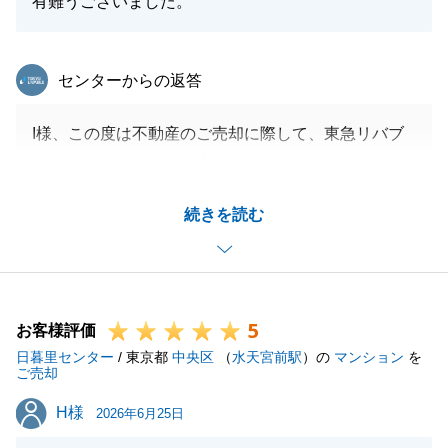
有難うございました。
東急リバブル
センターからの返答
I様、この度は不動産のご売却に際して、東急リバブ
ルにお任せいただき、誠にありがとうございました。
タイミングも良く、I様に良い購入先をご紹介でき私
続きを読む
も嬉しい限りです。
今後も不動産の事で何かお役に立てる事がございまし
たら、お気兼ねなくお尋ねくださいませ。
5
お客様評価
日暮里センター
/ 東京都
中央区
（
水天宮前駅
）の
マンション
を
閉じる
ご売却
H様
H様
2026年6月25日