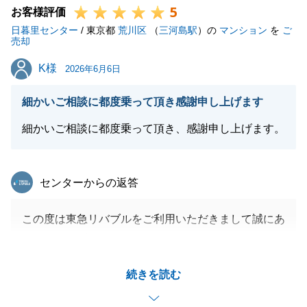
5
お客様評価
日暮里センター
/ 東京都
荒川区
（
三河島駅
）の
マンション
を
ご
売却
閉じる
K様
K様
2026年6月6日
細かいご相談に都度乗って頂き感謝申し上げます
細かいご相談に都度乗って頂き、感謝申し上げます。
東急リバブル
センターからの返答
この度は東急リバブルをご利用いただきまして誠にあ
りがとうございました。
今回はお住替えも絡むご売却ということで選択肢もい
続きを読む
くつかあったなかで、タイミングもよくご条件に沿っ
た買主様が見つかり私も安心しております。