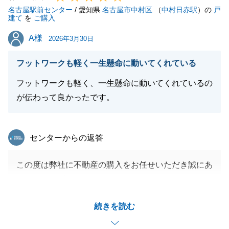
名古屋駅前センター
もあるかと思います。
/ 愛知県
名古屋市中村区
（
中村日赤駅
）の
戸
建て
を
ご購入
その際は、いつでもお気軽に弊社までお声がけくださ
A様
A様
い。
2026年3月30日
フットワークも軽く一生懸命に動いてくれている
フットワークも軽く、一生懸命に動いてくれているの
閉じる
が伝わって良かったです。
東急リバブル
センターからの返答
この度は弊社に不動産の購入をお任せいただき誠にあ
りがとうございました。
登記の問題などご迷惑をおかけした点もございました
続きを読む
が、身に余るお言葉をいただき、誠にありがとうござ
います。