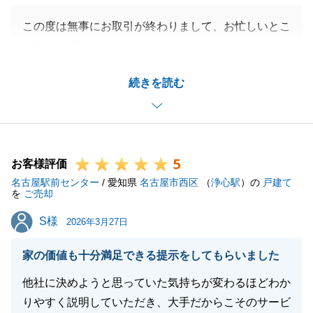
この度は無事にお取引が終わりまして、お忙しいとこ
ろ迅速な手続き等、ご協力いただきありがとうござい
ました。
続きを読む
ローン手続き等、早急にご対応いただけるなど、多大
なご協力があって、良いご縁を結べたのだと感じてお
ります。
今後もお手伝いできることがございましたら精一杯頑
5
張りますので、お気軽にお声がけくださいませ。
お客様評価
名古屋駅前センター
/ 愛知県
名古屋市西区
（
浄心駅
）の
戸建て
を
ご売却
S様
S様
2026年3月27日
閉じる
家の価値も十分満足できる提示をしてもらいました
他社に決めようと思っていた気持ちが変わるほどわか
りやすく説明していただき、大手だからこそのサービ