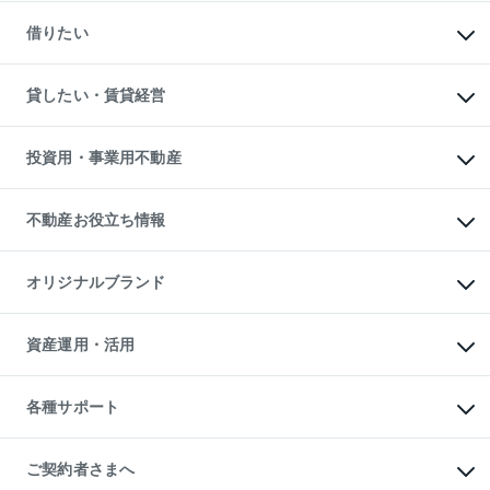
マンションの売却・査定
新築一戸建ての購入
一戸建ての売却・査定
借りたい
中古一戸建ての購入
土地の売却・査定
土地の購入
スピードAI査定
不動産購入の流れ
物件を借りる
不動産売却について
注目キーワード物件特集
オフィス・店舗の賃貸
貸したい・賃貸経営
不動産査定について
購入ガイド
借りるときの流れ
売却サービス
借りるガイド
不動産売却の流れ
無料賃料査定
多言語対応
不動産買換えの流れ
マンション賃料データ
投資用・事業用不動産
売却ガイド
賃貸管理プラン
English
繁体中文
簡体中文
リロケーションについて
投資用不動産
貸すときの流れ
事業用不動産
不動産お役立ち情報
貸すガイド
マンション投資
投資用マンション
不動産AIアドバイザー Tellus Talk
マンション一棟
マンションライブラリー
オリジナルブランド
アパート経営
人気マンションランキング
アパート投資用物件
暮らしに役立つ不動産メディア

収益物件
当社売主リノベーションマンション
「Lnote」
ビル購入（ビル一棟）
一棟リノベーションマンション

資産運用・活用
不動産相場・不動産価格情報
投資用不動産の売却査定
L`GENTE（ルジェンテ）
不動産売却FAQ
事業用不動産の売却査定
区分リノベーションマンション

不動産コラム・ニュース
等価交換事業
海外不動産
Lideas（リディアス）
不動産用語集
不動産M&A
各種サポート
投資用一棟レジデンスWELL

不動産なんでもネット相談室
アセットマネジメント・出資
SQUARE（ウェルスクエア）
住まいの税金
不動産小口投資

シニア向けサポート
物件一括検索（購入＆賃貸）
LEGACIA（レガシア）
相続サポート
ご契約者さまへ
リフォームサポート