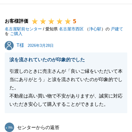
次回お取引させていただく際には、さらに成長した姿
をお見せできるよう尽力いたします。
5
引き続きよろしくお願いいたします。
お客様評価
名古屋駅前センター
/ 愛知県
名古屋市西区
（
浄心駅
）の
戸建て
を
ご購入
T様
T様
2026年3月28日
閉じる
涙を流されていたのが印象的でした
引渡しのときに売主さんが「良いご縁をいただいて本
当にありがとう」と涙を流されていたのが印象的でし
た。
不動産は高い買い物で不安がありますが、誠実に対応
いただき安心して購入することができました。
東急リバブル
センターからの返答