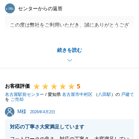
東急リバブル
センターからの返答
この度は弊社をご利用いただき、誠にありがとうござ
いました。
不動産は情報の鮮度が大切であり、特に今回は人気の
続きを読む
高いエリアですので、売出前の情報を含め一刻も早く
お届けできるよう心掛けておりました。お役に立てて
大変光栄です。
引き続きネットには載っていない水面下の情報を含
5
め、迅速にご案内いたします。
お客様評価
名古屋駅前センター
今後ともよろしくお願いいたします。
/ 愛知県
名古屋市中村区
（
八田駅
）の
戸建て
を
ご売却
M様
M様
2026年4月2日
閉じる
対応の丁寧さ大変満足しています
フットワークの良さ、対応の丁寧さ、大変満足してい