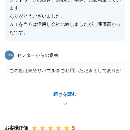
ます。
ありがとうございました。
ＡＩを当方は活用し会社比較しましたが、評価高かっ
たです。
東急リバブル
センターからの返答
この度は東急リバブルをご利用いただきましてありが
とうございました。
不動産という大切なお取引を売却、購入と両方のお手
続きを読む
伝いさせていただき、大変嬉しく思います。
お引渡しが完了し、一つの区切りとなりますが、これ
からが新しい生活のスタートかと存じます。
お住まいになられてから、何かお困りごとやご相談、
5
また税務関係の書類などでご不明な点が出てくること
お客様評価