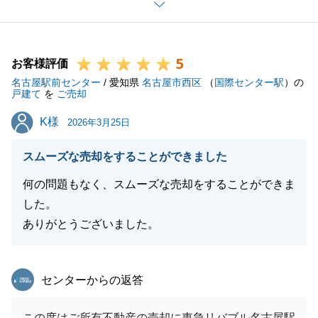
不動産売却という大切なお取引において、ご不安に繋
がることのないよう、常に「即返信」と「分かりやす
さ」を意識して取り組んでまいりました。
5
S様の多大なるご協力があって、良いご縁のあるお取
お客様評価
名古屋駅前センター
引ができたと思っております。
/ 愛知県
名古屋市西区
（
国際センター駅
）の
戸建て
を
ご売却
お取引はひとつの区切りを迎えますが、今後とも、末
K様
K様
永いお付き合いをよろしくお願い申し上げます。
2026年3月25日
スムーズな売却をすることができました
何の問題もなく、スムーズな売却をすることができま
閉じる
した。
ありがとうございました。
東急リバブル
センターからの返答
この度はご所有不動産の売却に東急リバブル名古屋駅