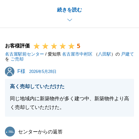
また、お忙しい中アンケートにご協力いただき、重ね
続きを読む
て御礼申し上げます。
今回はS様が遠方にお住まいということもあり、お手
続きにあたりご不安な点も多々おありだったかと存じ
ます。
5
そのような中、S様のご協力もあり、
お客様評価
名古屋駅前センター
無事にお引き渡しまで完了し、微力ながらお力になれ
/ 愛知県
名古屋市中村区
（
八田駅
）の
戸建て
を
ご売却
ましたことを何より光栄に存じます。
F様
F様
今後ともお困り事がありましたら是非ともご連絡いた
2026年5月28日
だけますと幸いでございます。
高く売却していただけた
よろしくお願い申し上げます。
同じ地域内に新築物件が多く建つ中、新築物件より高
く売却していただけた。
閉じる
東急リバブル
センターからの返答