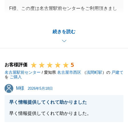
F様、この度は名古屋駅前センターをご利用頂きまし
て誠にありがとうございました。
新築戸建が近隣に複数売出をされており、F様のご自
続きを読む
宅より安く販売されている中、一組目のご案内で成約
でき、私も大変自信に繋がりました。
またF様にとっても良い条件で話が纏まり、F様にと
ても喜んで頂き大変嬉しく思います。
5
また何かお困り事ががございましたらお気軽にお申し
お客様評価
名古屋駅前センター
付けください。
/ 愛知県
名古屋市西区
（
浅間町駅
）の
戸建て
を
ご購入
今後とも何卒よろしくお願いいたします。
M様
M様
2026年5月18日
早く情報提供してくれて助かりました
閉じる
早く情報提供してくれて助かりました。