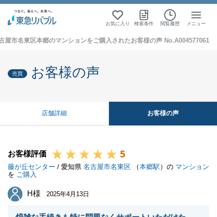
お気に入り
検索条件
閲覧履歴
メニュー
古屋市名東区本郷のマンションをご購入されたお客様の声 No.A004577061
お客様の声
売買
お客様の声
店舗詳細
5
お客様評価
藤が丘センター
/ 愛知県
名古屋市名東区
（
本郷駅
）の
マンション
を
ご購入
H様
H様
2025年4月13日