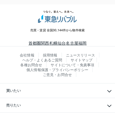
売買・賃貸 全国30,144件から物件検索
首都圏
関西
札幌
仙台
名古屋
福岡
会社情報
採用情報
ニュースリリース
ヘルプ・よくあるご質問
サイトマップ
各種お問合せ
サイトについて・免責事項
個人情報保護・プライバシーポリシー
ご意見・お問合せ
買いたい
マンションの購入
新築・分譲マンションの購入
売りたい
中古マンションの購入
一戸建ての購入
マンションの売却・査定