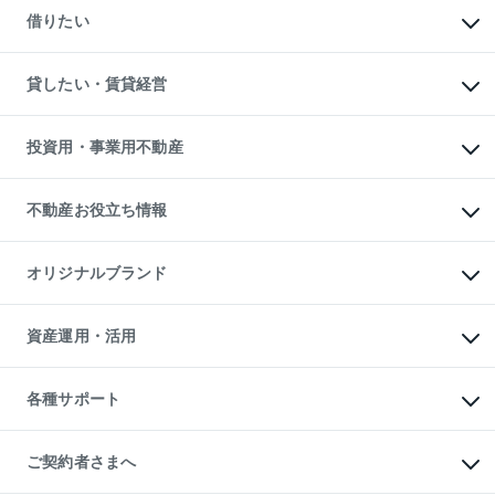
新築一戸建ての購入
一戸建ての売却・査定
借りたい
中古一戸建ての購入
土地の売却・査定
土地の購入
スピードAI査定
不動産購入の流れ
物件を借りる
不動産売却について
注目キーワード物件特集
オフィス・店舗の賃貸
貸したい・賃貸経営
不動産査定について
購入ガイド
借りるときの流れ
売却サービス
借りるガイド
不動産売却の流れ
無料賃料査定
多言語対応
不動産買換えの流れ
マンション賃料データ
投資用・事業用不動産
売却ガイド
賃貸管理プラン
English
繁体中文
簡体中文
リロケーションについて
投資用不動産
貸すときの流れ
事業用不動産
不動産お役立ち情報
貸すガイド
マンション投資
投資用マンション
不動産AIアドバイザー Tellus Talk
マンション一棟
マンションライブラリー
オリジナルブランド
アパート経営
人気マンションランキング
アパート投資用物件
暮らしに役立つ不動産メディア

収益物件
当社売主リノベーションマンション
「Lnote」
ビル購入（ビル一棟）
一棟リノベーションマンション

資産運用・活用
不動産相場・不動産価格情報
投資用不動産の売却査定
L`GENTE（ルジェンテ）
不動産売却FAQ
事業用不動産の売却査定
区分リノベーションマンション

不動産コラム・ニュース
等価交換事業
海外不動産
Lideas（リディアス）
不動産用語集
不動産M&A
各種サポート
投資用一棟レジデンスWELL

不動産なんでもネット相談室
アセットマネジメント・出資
SQUARE（ウェルスクエア）
住まいの税金
不動産小口投資

シニア向けサポート
物件一括検索（購入＆賃貸）
LEGACIA（レガシア）
相続サポート
ご契約者さまへ
リフォームサポート