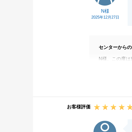
最後に、また不
N様
お気軽にお申し
2025年12月27日
この度は、本当
センターからの
N様、この度は
ございました。
遠方の不動産売
今後とも、東急
お客様評価
N様