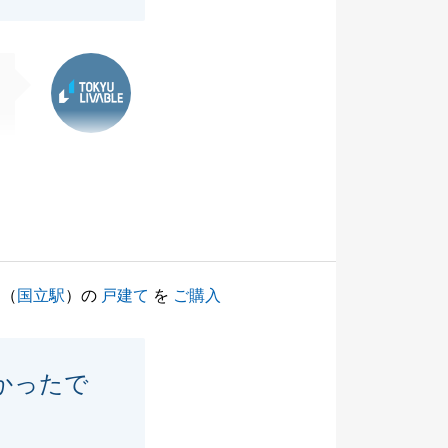
東急リバブル
（
国立駅
）の
戸建て
を
ご購入
かったで