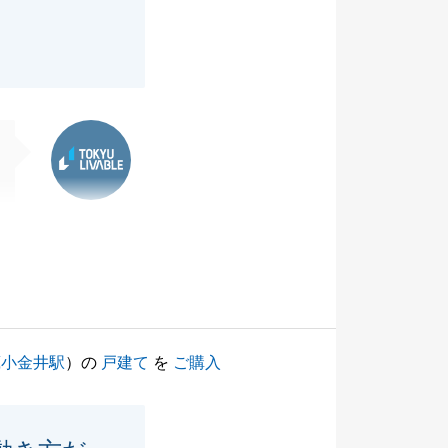
東急リバブル
蔵小金井駅
）の
戸建て
を
ご購入