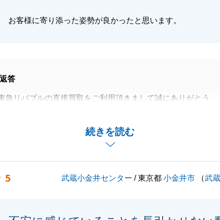
動産のことでご質問・ご要望・お困り事がございましたら、
付けください。今後とも宜しくお願いいたします。
お客様に寄り添った姿勢が良かったと思います。
に有難うございました。
返答
閉じる
東急リバブルの直接買取をご利用頂きまして誠にありがとう
却という事で色々とご協力を頂戴しまして感謝いたします。
続きを読む
リバブルをよろしくお願いいたします。
5
武蔵小金井センター
/ 東京都
小金井市
（
武
閉じる