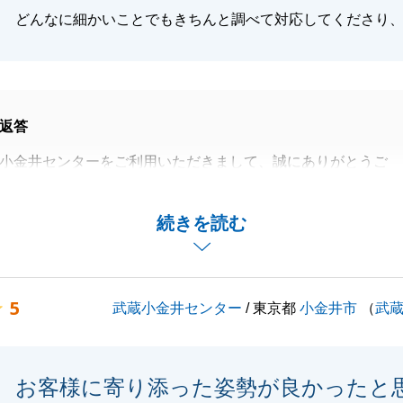
どんなに細かいことでもきちんと調べて対応してくださり
返答
小金井センターをご利用いただきまして、誠にありがとうご
した「どんなに細かいことでもきちんと調べて対応してくだ
続きを読む
です」という有難いお言葉を頂戴しましたが、いつも心がけ
が、改めて今後の励みとなります。ありがとうございまし
5
武蔵小金井センター
/ 東京都
小金井市
（
武
し、ご理解頂いたことで、無事ご成約することが出来まし
な思いをさせてしまいましたが、無事ご決済を迎えることが
お客様に寄り添った姿勢が良かったと
N様の多大なご協力のおかげでした。