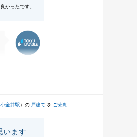
、良かったです。
東急リバブル
蔵小金井駅
）の
戸建て
を
ご売却
思います