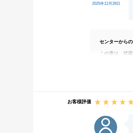
2025年12月28日
センターからの
この度は、武蔵
ざいました。
また、頂戴しま
さり、良かった
ていることです
た。
お客様評価
当社の提案に対
た。
N様
その後も、大変
できましたのは