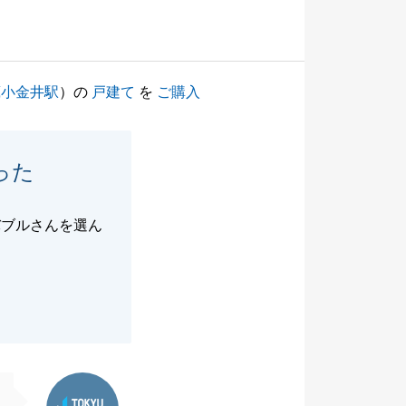
蔵小金井駅
）の
戸建て
を
ご購入
った
バブルさんを選ん
東急リバブル