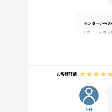
センターからの
S様、この度は
同世代という事
ですね。
今後もご不明点
せ。
この度はありが
お客様評価
N様
N様