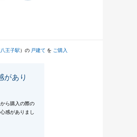
西八王子駅
）の
戸建て
を
ご購入
感があり
学から購入の際の
安心感がありまし