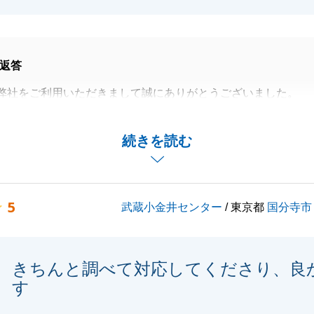
返答
弊社をご利用いただきまして誠にありがとうございました。
もありとても親近感がありました。ご新居でのご生活楽しみ
続きを読む
、ご質問等ございましたらお気兼ねなくご連絡くださいま
とうございました。
5
武蔵小金井センター
/ 東京都
国分寺市
閉じる
きちんと調べて対応してくださり、良
す