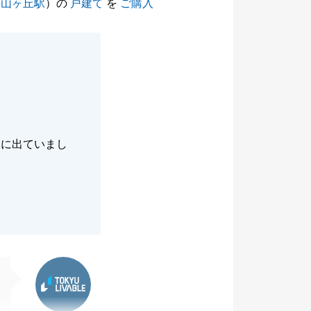
狭山ヶ丘駅
）の
戸建て
を
ご購入
動に出ていまし
東急リバブル