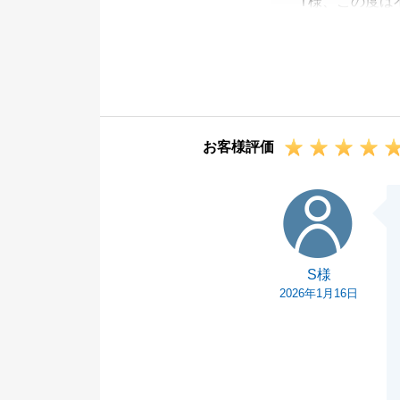
T様、この度は
ございました。
励みになるお言
いただき誠にあ
今後ともお困り
です。
お客様評価
引き続きよろし
S様
S様
2026年1月16日