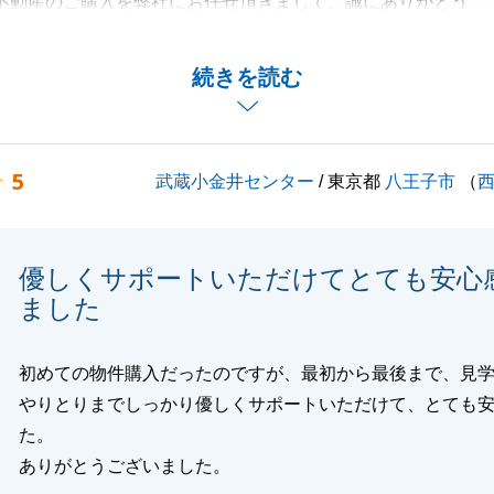
不動産のご購入を弊社にお任せ頂きまして、誠にありがとう
葉を頂き大変嬉しく思います。いつも迅速にご丁寧にご対応
続きを読む
りがとうございました。
の事がございましたら、お気軽にご相談いただけますと幸い
5
武蔵小金井センター
/ 東京都
八王子市
（
くお願い申し上げます。
優しくサポートいただけてとても安心
閉じる
ました
初めての物件購入だったのですが、最初から最後まで、見
やりとりまでしっかり優しくサポートいただけて、とても
た。
ありがとうございました。