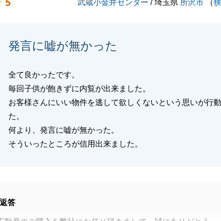
5
武蔵小金井センター
/ 埼玉県
所沢市
（
発言に嘘が無かった
全て良かったです。
毎回子供が飽きずに内覧が出来ました。
お客様さんにいい物件を逃して欲しくないという思いが行
た。
何より、発言に嘘が無かった。
そういったところが信用出来ました。
返答