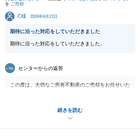
を
ご売却
C様
C様
2026年6月22日
閉じる
期待に沿った対応をしていただきました
期待に沿った対応をしていただきました。
東急リバブル
センターからの返答
この度は、大切なご所有不動産のご売却をお任せいた
だきまして、誠にありがとうございました。
初めてお会いした際から大変良くしていただき、無事
続きを読む
にお取引を終えることができて嬉しく思います。
いつも優しくご対応いただき心より感謝申し上げま
す。
今後も不動産関連についてお困り事がございましたら