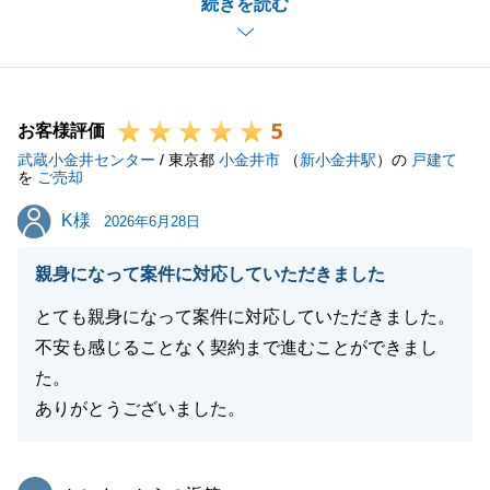
続きを読む
ます。
今後も不動産関連についてお困り事がございましたら
お気軽にご連絡下さい。
今後とも末永くよろしくお願い申し上げます。
5
お客様評価
武蔵小金井センター
/ 東京都
小金井市
（
新小金井駅
）の
戸建て
を
ご売却
閉じる
K様
K様
2026年6月28日
親身になって案件に対応していただきました
とても親身になって案件に対応していただきました。
不安も感じることなく契約まで進むことができまし
た。
ありがとうございました。
東急リバブル