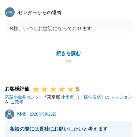
東急リバブル
センターからの返答
N様、いつもお世話になっております。
この度は大切な不動産の売却を弊社にお任せ頂きまし
て誠にありがとうございます。
続きを読む
弊社の既存顧客のご条件がN様の不動産と一致してお
り、一般への販売をしない中、
ご納得頂く金額での売却が実現できたこと大変嬉しく
思っております。
5
N様のご尽力にも感謝しております。
お客様評価
武蔵小金井センター
今後とも、お困りの事がございましたらお気軽にご相
/ 東京都
小平市
（
一橋学園駅
）の
マンション
を
ご売却
談頂ければと思います。
M様
M様
何卒よろしくお願い致します。
2026年5月25日
相談の際には貴社にお願いしたいと考えます