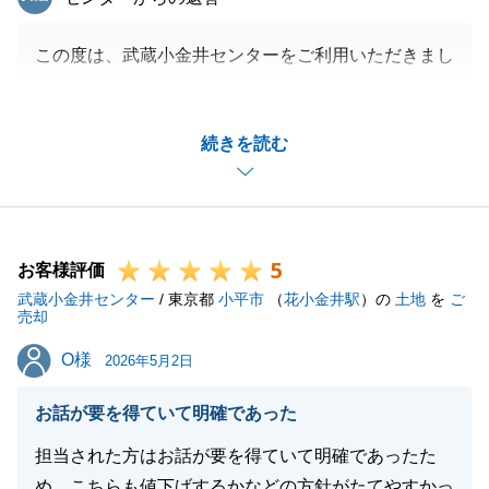
この度は、武蔵小金井センターをご利用いただきまし
て、誠にありがとうございました。
また、頂戴しました「不動産についての知識が豊富
続きを読む
で、いつでもこちらに寄り添ったご対応をしていただ
き、安心して売却に望めました。」という有難いお言
葉を頂戴しましたが、改めて今後の励みとなります。
大変嬉しく思います。
5
誠にありがとうございました。
お客様評価
武蔵小金井センター
弊社の提案に対し、ご理解頂いたことで、無事ご成約
/ 東京都
小平市
（
花小金井駅
）の
土地
を
ご
売却
することが出来ました。
O様
O様
その後も、無事ご決済を迎えることができましたの
2026年5月2日
は、H様の多大なご協力のおかげでした。
お話が要を得ていて明確であった
最後に、また不動産のことでご質問・ご要望・お困り
事がございましたら、お気軽にお申し付けください。
担当された方はお話が要を得ていて明確であったた
本当のお付き合いはこれからだと思います。
め、こちらも値下げするかなどの方針がたてやすかっ