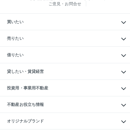
ご意見・お問合せ
買いたい
マンションの購入
新築・分譲マンションの購入
売りたい
中古マンションの購入
一戸建ての購入
マンションの売却・査定
新築一戸建ての購入
一戸建ての売却・査定
借りたい
中古一戸建ての購入
土地の売却・査定
土地の購入
スピードAI査定
不動産購入の流れ
物件を借りる
不動産売却について
注目キーワード物件特集
オフィス・店舗の賃貸
貸したい・賃貸経営
不動産査定について
購入ガイド
借りるときの流れ
売却サービス
借りるガイド
不動産売却の流れ
無料賃料査定
多言語対応
不動産買換えの流れ
マンション賃料データ
投資用・事業用不動産
売却ガイド
賃貸管理プラン
English
繁体中文
簡体中文
リロケーションについて
投資用不動産
貸すときの流れ
事業用不動産
不動産お役立ち情報
貸すガイド
マンション投資
投資用マンション
不動産AIアドバイザー Tellus Talk
マンション一棟
マンションライブラリー
オリジナルブランド
アパート経営
人気マンションランキング
アパート投資用物件
暮らしに役立つ不動産メディア
