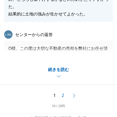
またお知り合いの方で不動産に関わることでお困りの
た。
ことがありましたら遠慮なく弊社をご紹介下さいま
結果的に土地の強みが生かせてよかった。
せ。
今後とも宜しくお願いいたします。
東急リバブル
センターからの返答
この度は、本当に有難うございました。
O様、この度は大切な不動産の売却を弊社にお任せ頂
きまして、誠にありがとうございました。
閉じる
無事に買主様が見つかり、取引ができましたこと私も
続きを読む
大変嬉しく思っております。
コメントも大変励みになります。
今後とも、不動産のことでお悩みがございましたらお
気軽にご連絡下さい。
1
2
次へ
引き続きよろしくお願い致します。
10 / 20件