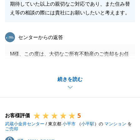
期待していた以上の親切なご対応であり、また住み替
閉じる
え等の相談の際には貴社にお願いしたいと考えます。
東急リバブル
センターからの返答
M様、この度は、大切なご所有不動産のご売却をお任
せいただきまして、誠にありがとうございました。
初めてお会いした際からM様には大変良くしていただ
続きを読む
き、無事にお取引を終えることができて嬉しく思いま
す。
いつも優しくご対応いただき心より感謝申し上げま
す。
5
今後も不動産関連についてお困り事がございましたら
お客様評価
武蔵小金井センター
お気軽にご連絡下さい。
/ 東京都
小平市
（
小平駅
）の
マンション
を
ご売却
今後とも末永くよろしくお願い申し上げます。
I様