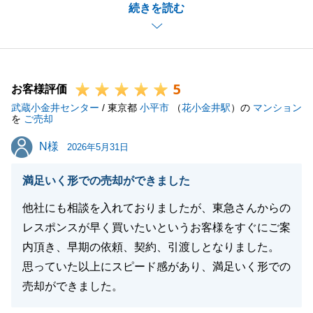
続きを読む
けたご準備など、お忙しい中、またお住まいから遠い
ところ、ご協力いただけたお蔭で無事に決済、お引渡
しまで滞りなく進めることができましたこと、改めて
深くお礼申し上げます。
5
またY様に、決済の際にお仕事のお話をお伺いできた
お客様評価
武蔵小金井センター
こと、とても楽しい思い出です。
/ 東京都
小平市
（
花小金井駅
）の
マンション
を
ご売却
今回のお取引は完了しておりますが、何かお手伝いが
N様
N様
できることがありましたら、ぜひご連絡下さいませ。
2026年5月31日
引き続き、末永いお付き合いの程、どうぞよろしくお
満足いく形での売却ができました
願いいたします。
他社にも相談を入れておりましたが、東急さんからの
レスポンスが早く買いたいというお客様をすぐにご案
内頂き、早期の依頼、契約、引渡しとなりました。
閉じる
思っていた以上にスピード感があり、満足いく形での
売却ができました。