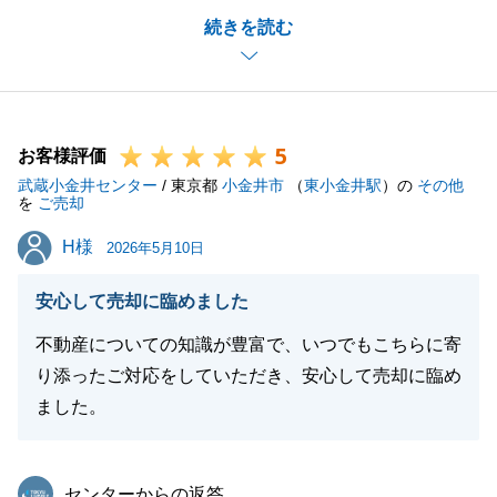
続きを読む
りとお応えしなければならないと強い思いを持ってお
取引をお手伝いさせていただきました。
I様ご夫婦の素敵なお人柄から、楽しくお打ち合わせ
させていただきましたこと、改めてお礼申し上げま
5
す。
お客様評価
武蔵小金井センター
ご満足いただける結果を残すことができ、大変嬉しく
/ 東京都
小金井市
（
東小金井駅
）の
その他
を
ご売却
感じております。
H様
H様
とてもありがたいお言葉をいただきまして、誠にあり
2026年5月10日
がとうございます。
安心して売却に臨めました
このようなお言葉が、私共の一番の励みです。
引き続き、今後とも、末永いお付き合いの程、どうぞ
不動産についての知識が豊富で、いつでもこちらに寄
よろしくお願いいたします。
り添ったご対応をしていただき、安心して売却に臨め
ました。
閉じる
東急リバブル
センターからの返答