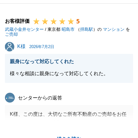
5
お客様評価
武蔵小金井センター
/ 東京都
昭島市
（
拝島駅
）の
マンション
を
ご売却
K様
K様
2026年7月2日
親身になって対応してくれた
様々な相談に親身になって対応してくれた。
東急リバブル
センターからの返答
K様、この度は、大切なご所有不動産のご売却をお任
せいただきまして、誠にありがとうございました。
最後までK様のご担当ができて大変嬉しく思っており