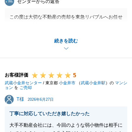
センターからの返答
この度は大切な不動産の売却を東急リバブルへお任せ
いただき、誠にありがとうございました。
ご決済まで時間を要しましたが、様々な決済条件をク
続きを読む
リアすることができたのも、K様のご協力のおかげか
と思います。
今後も不動産関連でお困りのことがございましたら、
お気軽にご連絡下さい。
5
今後とも、よろしくお願い致します。
お客様評価
武蔵小金井センター
/ 東京都
小金井市
（
武蔵小金井駅
）の
マンシ
ョン
を
ご売却
T様
T様
2026年6月27日
閉じる
丁寧に対応していただき嬉したかった
大手不動産会社には、今回のような弱小物件は相手に