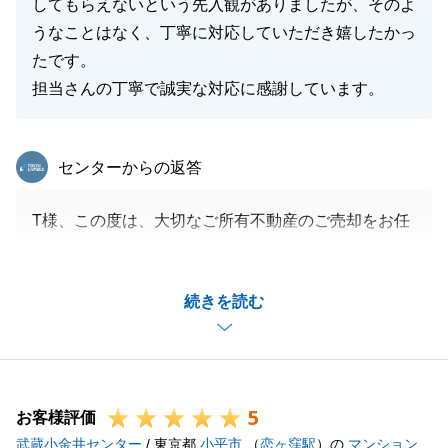
してもらえないという先入観がありましたが、そのよ
うなことはなく、丁寧に対応していただき嬉したかっ
たです。
担当さんの丁寧で誠実な対応に感謝しています。
東急リバブル
センターからの返答
T様、この度は、大切なご所有不動産のご売却をお任
せいただきまして、誠にありがとうございました。
他社様からのお切替えで弊社にお任せいただき、ご無
続きを読む
事にお取引を完了できたことを大変嬉しく思っており
ます。
今後も不動産関連についてお困り事がございましたら
お気軽にご連絡下さい。
5
今後とも末永くよろしくお願い申し上げます。
お客様評価
武蔵小金井センター
/ 東京都
小平市
（
恋ヶ窪駅
）の
マンション