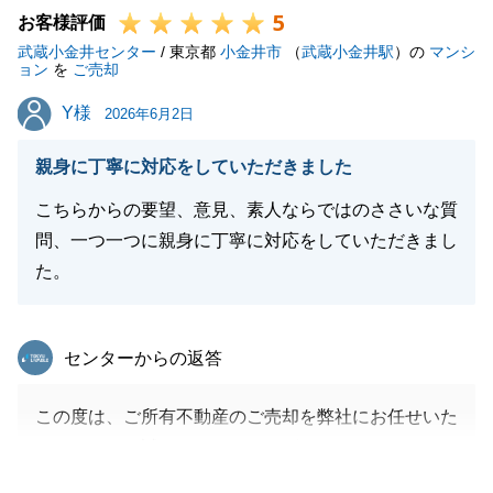
5
お気軽にご連絡下さい。
お客様評価
武蔵小金井センター
今後とも末永くよろしくお願い申し上げます。
/ 東京都
小金井市
（
武蔵小金井駅
）の
マンシ
ョン
を
ご売却
Y様
Y様
2026年6月2日
閉じる
親身に丁寧に対応をしていただきました
こちらからの要望、意見、素人ならではのささいな質
問、一つ一つに親身に丁寧に対応をしていただきまし
た。
東急リバブル
センターからの返答
この度は、ご所有不動産のご売却を弊社にお任せいた
だきまして、誠にありがとうございました。
Y様に登記お手続き、お部屋のお荷物整理、決済に向