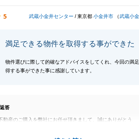
ざいましたらいつでもお気軽にお申し付けください。
引き続きよろしくお願いいたします。
5
武蔵小金井センター
/ 東京都
小金井市
（
武蔵小
閉じる
満足できる物件を取得する事ができた
物件選びに際して的確なアドバイスをしてくれ、今回の満
得する事ができた事に感謝しています。
返答
不動産のご購入を弊社にお任せ頂きまして、誠にありがとう
ご購入に携わることができて大変嬉しく思っております。