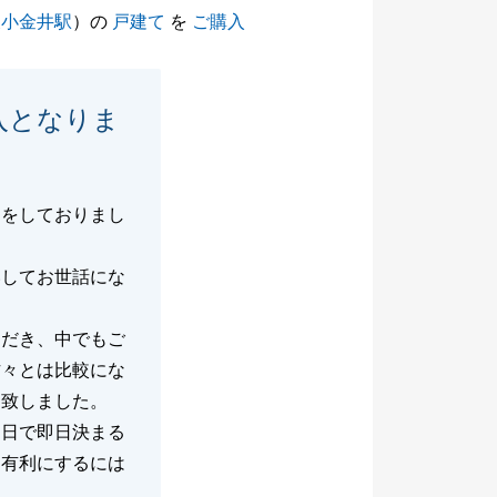
東小金井駅
）の
戸建て
を
ご購入
入となりま
しをしておりまし
いしてお世話にな
ただき、中でもご
方々とは比較にな
動致しました。
初日で即日決まる
も有利にするには