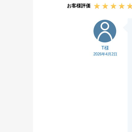
お客様評価
また、とてもあ
す。
T様
お近くでござい
軽にお声掛けく
引き続き、末永
T様
2026年4月2日