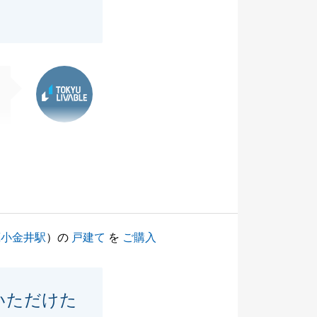
東急リバブル
蔵小金井駅
）の
戸建て
を
ご購入
いただけた