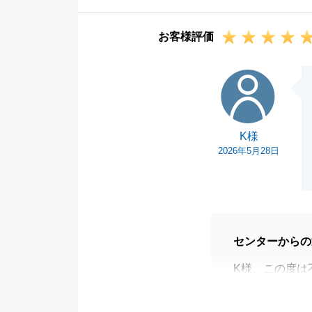
お困りの事がご
引き続き、何卒
お客様評価
K様
K様
2026年5月28日
センターからの
K様、この度は
ございました。
素敵な不動産の