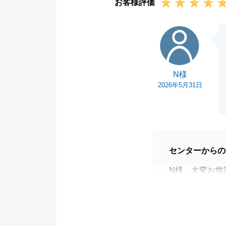
お客様評価
N様
N様
2026年5月31日
センターからの
N様、大変お世
この度は弊社に
N様の迅速なご
ます。