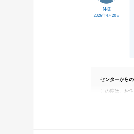
N様
2026年4月20日
センターからの
この度は、お住
き、誠にありが
大切な不動産に
なり、売主様も
ご購入にあたっ
て、誠にありが