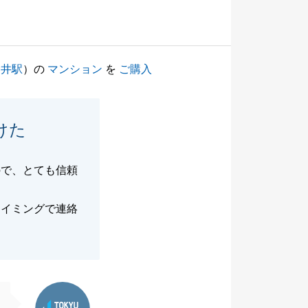
金井駅
）の
マンション
を
ご購入
けた
ので、とても信頼
タイミングで連絡
東急リバブル