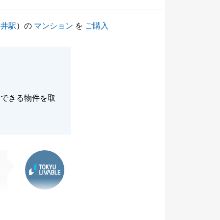
金井駅
）の
マンション
を
ご購入
足できる物件を取
東急リバブル