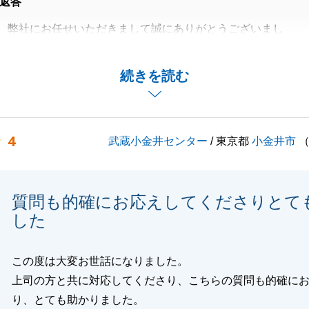
返答
、弊社にお任せいただきまして誠にありがとうございまし
対応のおかげで、お手続き等をスムーズに行えたと思いま
続きを読む
明点やご質問等ございましたら、お気軽にお申し付けくださ
4
武蔵小金井センター
/ 東京都
小金井市
閉じる
質問も的確にお応えしてくださりとて
した
この度は大変お世話になりました。
上司の方と共に対応してくださり、こちらの質問も的確に
り、とても助かりました。