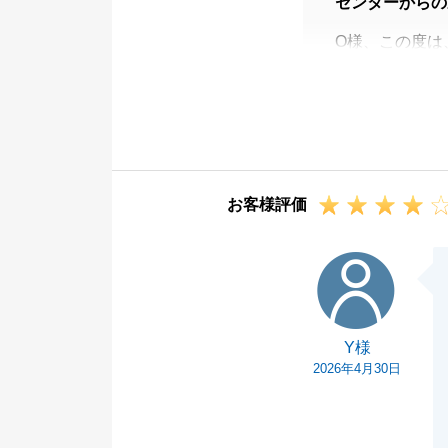
センターからの
O様、この度は
た。
Ｏ様の迅速なご
す。
引き続き、ご不
い。
お客様評価
Y様
Y様
2026年4月30日