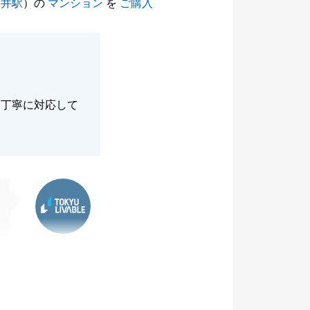
金井駅
）の
マンション
を
ご購入
に丁寧に対応して
東急リバブル