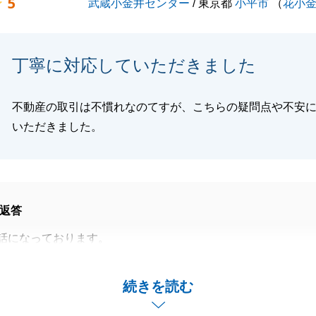
5
武蔵小金井センター
/ 東京都
小平市
（
花小
丁寧に対応していただきました
不動産の取引は不慣れなのてすが、こちらの疑問点や不安
いただきました。
返答
話になっております。
お任せいただき、誠にありがとうございました。
対応のおかげで、決済まで無事に終えることができたと思い
続きを読む