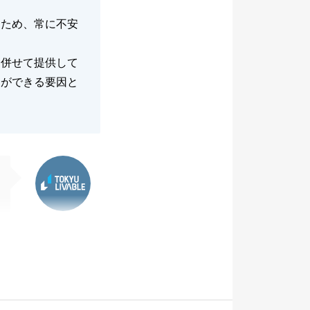
たため、常に不安
も併せて提供して
とができる要因と
東急リバブル