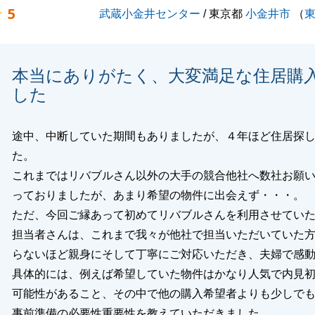
5
武蔵小金井センター
/ 東京都
小金井市
（
りがたいお言葉をいただきまして、誠にありがとうございま
ますので、何かお困りのことがあった際には、いつでもお気
本当にありがたく、大変満足な住居購
ださいませ。
した
いお付き合いの程、どうぞよろしくお願いいたします。
途中、中断していた期間もありましたが、４年ほど住居探
た。
閉じる
これまではリバブルさん以外の大手の競合他社へ数社お願
っておりましたが、あまり希望の物件に出会えず・・・。
ただ、今回ご縁あって初めてリバブルさんを利用させてい
担当者さんは、これまで我々が他社で担当いただいていた
らないほど親身にそして丁寧にご対応いただき、夫婦で感
具体的には、例えば希望していた物件はかなり人気で内見
可能性があること、その中で他の購入希望者よりも少しで
事前準備の必要性重要性を教えていただきました。