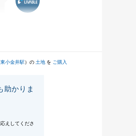
（
東小金井駅
）の
土地
を
ご購入
も助かりま
お応えしてくださ