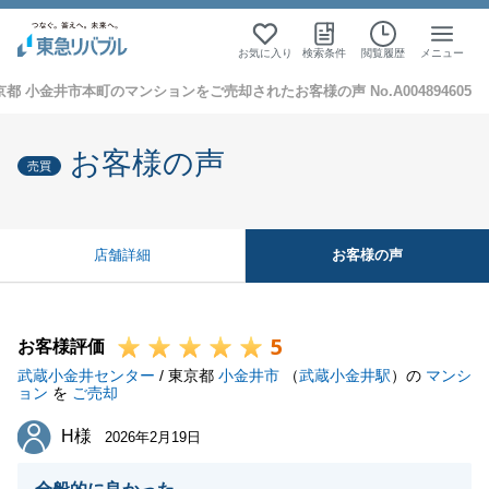
お気に入り
検索条件
閲覧履歴
メニュー
京都 小金井市本町のマンションをご売却されたお客様の声 No.A004894605
お客様の声
売買
お客様の声
店舗詳細
5
お客様評価
武蔵小金井センター
/ 東京都
小金井市
（
武蔵小金井駅
）の
マンシ
ョン
を
ご売却
H様
H様
2026年2月19日