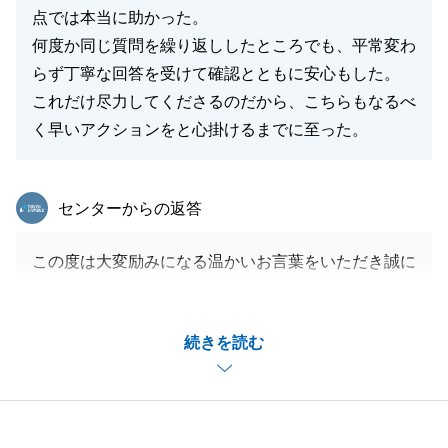
H様、そしてお嬢様、ご家族の皆様が、末永く健康で
点では本当に助かった。
幸福に満ちた日々を過ごされますよう、心よりお祈り
何度か同じ質問を繰り返ししたところでも、平常変わ
申し上げます。
らず丁寧な回答を受けて確認とともに安心もした。
また何かお困りごとがございましたら、いつでもお気
これだけ尽力してくださるのだから、こちらもなるべ
軽にお声がけください。
く早いアクションをと心掛けるまでに至った。
今後ともどうぞよろしくお願いいたします。
東急リバブル
センターからの返答
閉じる
この度は大変励みになる温かいお言葉をいただき誠に
ありがとうございました。
ご相続された大切なご実家のご売却ということでご不
続きを読む
安も大きかったことと存じますが、私とのLINEでの
やり取りを通じて「安心できた」と仰っていただけた
ことは、営業担当として何よりの喜びです。
また、お客様が常に迅速かつ丁寧にご対応くださった