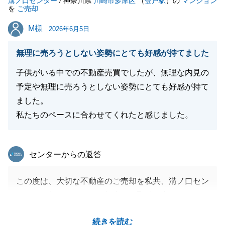
溝ノ口センター
た。
/ 神奈川県
川崎市多摩区
（
登戸駅
）の
マンション
を
ご売却
重ねて御礼申し上げます。不動産のお取引は結びとな
M様
M様
りますが、今後もお困りごとがございましたら、どう
2026年6月5日
ぞお気軽に溝の口センターまでご相談ください。
無理に売ろうとしない姿勢にとても好感が持てました
T様の今後のご健勝とご多幸を心よりお祈り申し上げ
ます。
子供がいる中での不動産売買でしたが、無理な内見の
予定や無理に売ろうとしない姿勢にとても好感が持て
ました。
私たちのペースに合わせてくれたと感じました。
閉じる
東急リバブル
センターからの返答
この度は、大切な不動産のご売却を私共、溝ノ口セン
ターにお任せいただき、無事にお取引を完了できまし
たことを心より感謝申し上げます。
続きを読む
小さなお子様がいらっしゃる中での不動産売買は、ご