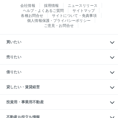
会社情報
採用情報
ニュースリリース
ヘルプ・よくあるご質問
サイトマップ
各種お問合せ
サイトについて・免責事項
個人情報保護・プライバシーポリシー
ご意見・お問合せ
買いたい
マンションの購入
新築・分譲マンションの購入
売りたい
中古マンションの購入
一戸建ての購入
マンションの売却・査定
新築一戸建ての購入
一戸建ての売却・査定
借りたい
中古一戸建ての購入
土地の売却・査定
土地の購入
スピードAI査定
不動産購入の流れ
物件を借りる
不動産売却について
注目キーワード物件特集
オフィス・店舗の賃貸
貸したい・賃貸経営
不動産査定について
購入ガイド
借りるときの流れ
売却サービス
借りるガイド
不動産売却の流れ
無料賃料査定
多言語対応
不動産買換えの流れ
マンション賃料データ
投資用・事業用不動産
売却ガイド
賃貸管理プラン
English
繁体中文
簡体中文
リロケーションについて
投資用不動産
貸すときの流れ
事業用不動産
不動産お役立ち情報
貸すガイド