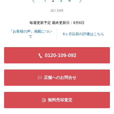
1
2
3
4
前へ
次へ
こちらこそ、温かいご対応をいただき心より感謝申し
20 / 33件
上げます。
また何かお力になれることがございましたら、いつで
毎週更新予定 最終更新日：8月6日
もお気軽にご相談ください。
『お客様の声』掲載につい
6ヶ月以前の評価はこちら
て
閉じる
0120-109-092
店舗へのお問合せ
無料売却査定