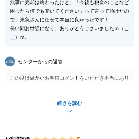
無事に売却は終わったけど、「今後も税金のことなど
困ったら何でも聞いてください」って言って頂けたの
で、東急さんに任せて本当に良かったです！
長い間お世話になり、ありがとうございましたｍ（＿
＿）ｍ。
東急リバブル
センターからの返答
この度は温かいお客様コメントをいただき本当にあり
がとうございます。
I様から「早川に担当してもらえて良かった」という
続きを読む
お言葉をいただけて営業冥利に尽きる思いです。
ご売却にあたっては私のほうこそI様と色々なお話を
させていただき毎回楽しくお打ち合わせを進めること
ができました。
いつも快くお時間を割いてくださりこちらこそ深く感