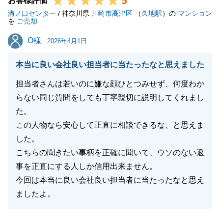
5
お客様評価
溝ノ口センター
謝しております。
/ 神奈川県
川崎市高津区
（
久地駅
）の
マンション
を
ご売却
I様の気さくでお優しいお人柄があったからこそ私自
O様
O様
身も自然体で良いご縁を結ぶお手伝いができたのだと
2026年4月1日
思っております。
本当に良い会社良い担当者に当たったなと思えました
またいつでもお気軽にお声がけください。
担当者さんは若いのに嫌な顔ひとつみせず、何度わか
らない同じ質問をしても丁寧親切に説明してくれまし
た。
閉じる
この人物なら安心して正直に相談できるな、と思えま
した。
こちらの聞きたい事柄を正確に聞いて、ウソのない返
事を正直にする人しか信用出来ません。
今回は本当に良い会社良い担当者に当たったなと思え
ましたよ。