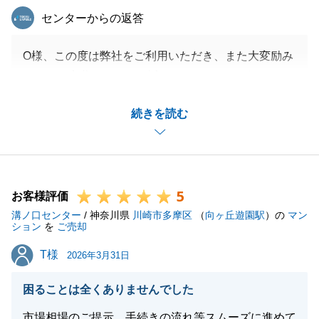
東急リバブル
センターからの返答
O様、この度は弊社をご利用いただき、また大変励み
になるお言葉をいただき誠にありがとうございます。
私どもを信頼し、安心してお悩みをご相談いただけた
続きを読む
ことを大変嬉しく思っております。
私どもは「お客様の疑問に誠実に向き合い、嘘のない
正直な対応をすること」を第一に心がけております。
O様にその姿勢が伝わり、このようなお褒めの言葉を
5
いただけたことは大変光栄です。
お客様評価
溝ノ口センター
今後とも、何かお困り事がございましたら、いつでも
/ 神奈川県
川崎市多摩区
（
向ヶ丘遊園駅
）の
マン
ション
を
ご売却
お気軽にお声がけくださいませ。
T様
T様
O様の今後のご発展とご多幸を、心よりお祈り申し上
2026年3月31日
げます。
困ることは全くありませんでした
市場相場のご提示、手続きの流れ等スムーズに進めて