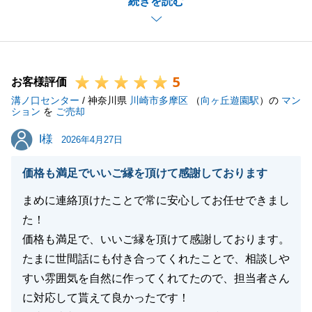
続きを読む
ご挨拶に伺うというお約束を果たせぬままとなってし
まいましたこと、深くお詫び申し上げます。
頂いた貴重なご指摘を真摯に受け止め、より一層のサ
ービス向上に努める所存です。
5
不動産に関することで、今後また何かお役に立てるこ
お客様評価
溝ノ口センター
とがございましたら、いつでもお気軽にご連絡いただ
/ 神奈川県
川崎市多摩区
（
向ヶ丘遊園駅
）の
マン
ション
を
ご売却
けますと幸いでございます。
I様
I様
次回もまたご相談いただけるよう、誠心誠意努めてま
2026年4月27日
いります。
価格も満足でいいご縁を頂けて感謝しております
まめに連絡頂けたことで常に安心してお任せできまし
た！
閉じる
価格も満足で、いいご縁を頂けて感謝しております。
たまに世間話にも付き合ってくれたことで、相談しや
すい雰囲気を自然に作ってくれてたので、担当者さん
に対応して貰えて良かったです！