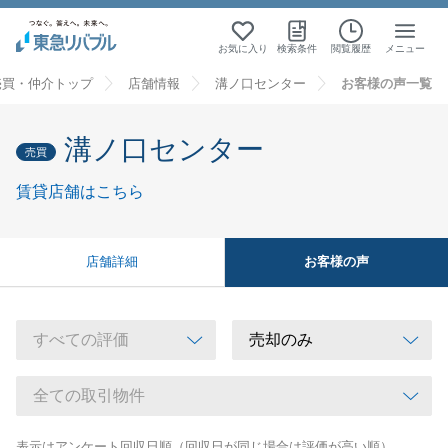
お気に入り
検索条件
閲覧履歴
メニュー
売買・仲介トップ
店舗情報
溝ノ口センター
お客様の声一覧
溝ノ口センター
売買
賃貸店舗はこちら
お客様の声
店舗詳細
表示はアンケート回収日順（回収日が同じ場合は評価が高い順）