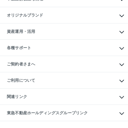
マンション投資
投資用マンション
不動産AIアドバイザー Tellus Talk
マンション一棟
マンションライブラリー
オリジナルブランド
アパート経営
人気マンションランキング
アパート投資用物件
暮らしに役立つ不動産メディア

収益物件
当社売主リノベーションマンション
「Lnote」
ビル購入（ビル一棟）
一棟リノベーションマンション

資産運用・活用
不動産相場・不動産価格情報
投資用不動産の売却査定
L`GENTE（ルジェンテ）
不動産売却FAQ
事業用不動産の売却査定
区分リノベーションマンション

不動産コラム・ニュース
等価交換事業
海外不動産
Lideas（リディアス）
不動産用語集
不動産M&A
各種サポート
投資用一棟レジデンスWELL

不動産なんでもネット相談室
アセットマネジメント・出資
SQUARE（ウェルスクエア）
住まいの税金
不動産小口投資

シニア向けサポート
物件一括検索（購入＆賃貸）
LEGACIA（レガシア）
相続サポート
ご契約者さまへ
リフォームサポート
ご契約者さまサポートメニュー
ご紹介・再契約特典
ご利用について
入居者様専用-各種ご案内（賃貸）
東急こすもす会「こすもすWeb」
本人確認に関するお客様へのお願い
金融商品取引について
関連リンク
東急リバブル ソーシャルメディアポリシー
ご意見・お問い合わせ（金融商品取引専用の相談・お問い合わせ窓口）
すまいValue
保険募集におけるプライバシー・ポリシー
これからご結婚される方に東急百貨店のブライダルクラブ
東急不動産ホールディングスグループリンク
ダイレクトメール（郵送物）・Eメールなどの送付停止について
人材サービスのご用命は 東急リバブルスタッフ株式会社まで
宅地建物取引業者の皆様へ
東北の逸品を贈ります 東北すぐれものセレクション
東急不動産
民泊の開業・運営のご相談は「ReINN株式会社」まで
東急コミュニティー