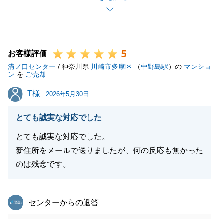
準備やスケジュール調整など、ご多忙な日々の中で大
変なご苦労もあったことと存じますが、私どもの対応
についてそのようにお褒めいただき、大変光栄に思う
5
と同時にホッとしております。
お客様評価
溝ノ口センター
お客様に無理のないペースで、安心して丁寧に進めて
/ 神奈川県
川崎市多摩区
（
中野島駅
）の
マンショ
ン
を
ご売却
いただけるよう常に心掛けておりましたので、無理な
T様
T様
内見の予定や売却の催促をしない姿勢に好感を持って
2026年5月30日
いただけたことは、営業担当として何よりの喜びでご
とても誠実な対応でした
ざいます。
新生活が笑顔に満ちた素晴らしいものになりますよ
とても誠実な対応でした。
う、溝ノ口センター一同心よりお祈り申し上げます。
新住所をメールで送りましたが、何の反応も無かった
今後とも、末永いお付き合いをよろしくお願い申し上
のは残念です。
げます。
東急リバブル
センターからの返答
閉じる