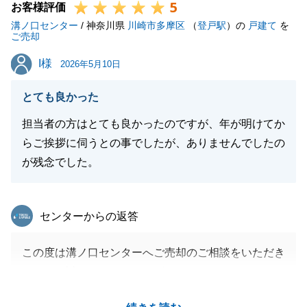
5
からこそ、無事にお取引を完了することができまし
お客様評価
溝ノ口センター
た。
/ 神奈川県
川崎市多摩区
（
登戸駅
）の
戸建て
を
ご売却
こちらの方こそ心より感謝申し上げます。
I様
I様
不動産に関することはもちろん、今後また何かお困り
2026年5月10日
事やご相談がございましたら、いつでもお気軽に
とても良かった
LINEやお電話にてご連絡下さい。
またのご縁を心よりお待ちしております。
担当者の方はとても良かったのですが、年が明けてか
らご挨拶に伺うとの事でしたが、ありませんでしたの
が残念でした。
閉じる
東急リバブル
センターからの返答
この度は溝ノ口センターへご売却のご相談をいただき
まして、誠にありがとうございました。
また、私への温かいお言葉をいただきながら、年始の