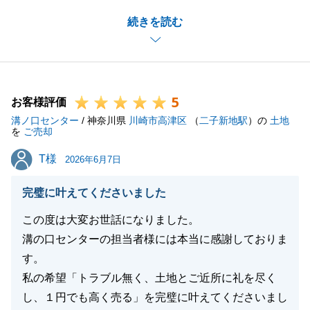
お取引がトラブル無く円滑に進行いたしましたのも、
続きを読む
ひとえにT様の迅速かつ丁寧なご協力のおかげでござ
います。
心より御礼申し上げます。
また何かお役に立てることがございましたら、どうぞ
5
お気軽に溝の口センターまでお申し付けください。
お客様評価
溝ノ口センター
T様の益々のご発展を、心よりお祈り申し上げます。
/ 神奈川県
川崎市高津区
（
二子新地駅
）の
土地
を
ご売却
T様
T様
2026年6月7日
閉じる
完璧に叶えてくださいました
この度は大変お世話になりました。
溝の口センターの担当者様には本当に感謝しておりま
す。
私の希望「トラブル無く、土地とご近所に礼を尽く
し、１円でも高く売る」を完璧に叶えてくださいまし