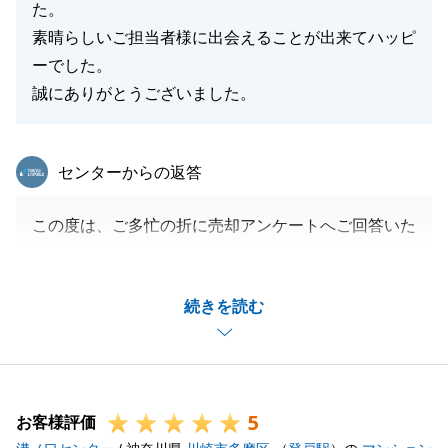
た。
素晴らしいご担当者様に出会えることが出来てハッピ
ーでした。
誠にありがとうございました。
東急リバブル
センターからの返答
この度は、ご多忙の折に売却アンケートへご回答いた
だき、誠にありがとうございました。
T様が大切にされていた「トラブル無く、土地とご近
続きを読む
所に礼を尽くし、１円でも高く売る」というご希望
を、無事に叶えることができ、安堵するとともに大変
嬉しく存じます。
終始、T様が温かいお心遣いと多大なご協力をくださ
5
ったからこそ、今回の素晴らしい結果に繋がりまし
お客様評価