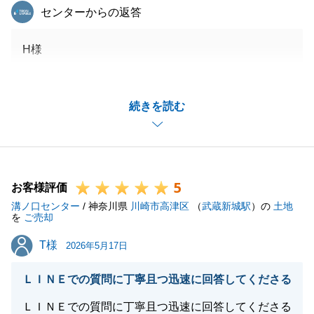
東急リバブル
センターからの返答
H様
いつもお世話になっております。_
続きを読む
この度はお忙しい中、大変温かいメッセージをいただ
き、誠にありがとうございました。
「素早く対応してくれた」とのお言葉をいただき、大
変励みになります。
5
お客様評価
溝ノ口センター
大切なマンションのご売却において、代理人を務めら
/ 神奈川県
川崎市高津区
（
武蔵新城駅
）の
土地
を
ご売却
れたお嬢様には多大なるご協力をいただき、スムーズ
T様
T様
に手続きを進めることができました。
2026年5月17日
こちらこそ、大変お世話になりました。
ＬＩＮＥでの質問に丁寧且つ迅速に回答してくださる
重ねて御礼申し上げます。
ＬＩＮＥでの質問に丁寧且つ迅速に回答してくださる