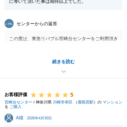
に導いて頂いた事は期待以上でした。
東急リバブル
センターからの返答
この度は、東急リバブル宮崎台センターをご利用頂き
まして誠にありがとうございます。
初めての購入は、ローン契約など手続き面でご不安な
続きを読む
ことも多かったことと存じます。
そのような中で、必要書類のご準備などにご協力いた
だいたからこそ、スムーズに手続きを進めることがで
きました。
5
K様の迅速なご対応に、私からも心より感謝申し上げ
お客様評価
宮崎台センター
ます。
/ 神奈川県
川崎市幸区
（
鹿島田駅
）の
マンション
を
ご購入
これからが新しいお住まいでのスタートとなります。
A様
A様
何か気になることや、お気づきの点がございました
2026年4月30日
ら、いつでも小さなことでも構いませんのでご連絡く