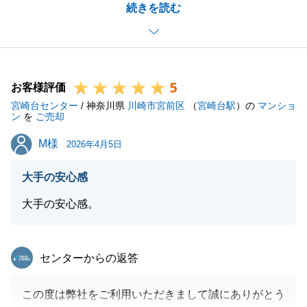
続きを読む
売却活動にご協力いただき、大変感謝しております。
少し離れてしまいますが、今後もなにかお困り事がご
ざいましたらいつでもお気軽にお申し付けください。
5
この度は、大変お世話になりました。
お客様評価
宮崎台センター
ありがとうございました。
/ 神奈川県
川崎市宮前区
（
宮崎台駅
）の
マンショ
ン
を
ご売却
M様
M様
2026年4月5日
閉じる
大手の安心感
大手の安心感。
東急リバブル
センターからの返答
この度は弊社をご利用いただきまして誠にありがとう