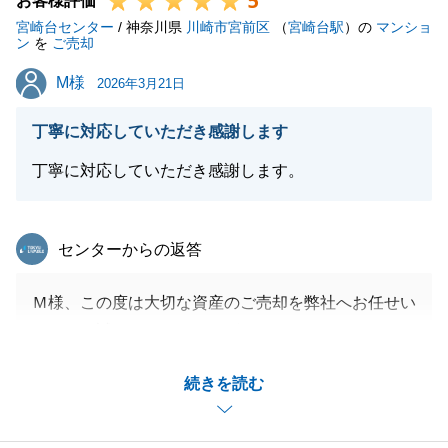
5
お客様評価
宮崎台センター
新しいお住まいでのご生活が、より素晴らしいものと
/ 神奈川県
川崎市宮前区
（
宮崎台駅
）の
マンショ
ン
を
ご売却
なりますようお祈り申し上げます。
M様
M様
今後とも弊社をご愛顧のほど、よろしくお願いいたし
2026年3月21日
ます。
丁寧に対応していただき感謝します
丁寧に対応していただき感謝します。
閉じる
東急リバブル
センターからの返答
Ｍ様、この度は大切な資産のご売却を弊社へお任せい
ただき、誠にありがとうございました。
遠方かつ代理での販売活動でしたので、必要書類が多
続きを読む
くご負担をお掛けしましたが、
Ｍ様ご家族の皆様に迅速にご対応いただけたことでス
ムーズに取引を行うことができました。