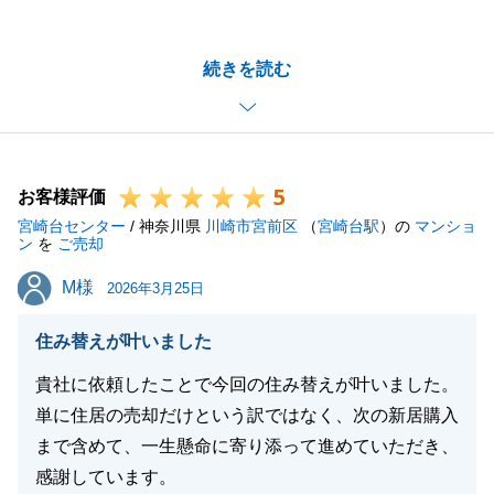
ございました。
M様に安心をしていただきながらお手伝いができまし
続きを読む
たこと、大変嬉しく感じております。
スムーズにお取引を終えることができましたのも、M
様のご協力があってのおかげでございました。
また何かお力になれることがございましたら、お気軽
5
にご相談くださいませ。
お客様評価
宮崎台センター
今後ともよろしくお願いいたします。
/ 神奈川県
川崎市宮前区
（
宮崎台駅
）の
マンショ
ン
を
ご売却
M様
M様
2026年3月25日
閉じる
住み替えが叶いました
貴社に依頼したことで今回の住み替えが叶いました。
単に住居の売却だけという訳ではなく、次の新居購入
まで含めて、一生懸命に寄り添って進めていただき、
感謝しています。