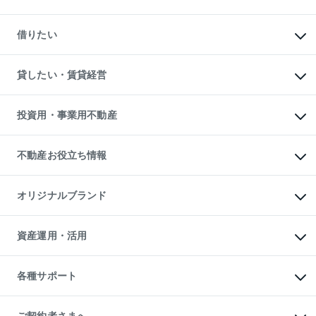
中古マンションの購入
一戸建ての購入
マンションの売却・査定
新築一戸建ての購入
一戸建ての売却・査定
借りたい
中古一戸建ての購入
土地の売却・査定
土地の購入
スピードAI査定
不動産購入の流れ
物件を借りる
不動産売却について
注目キーワード物件特集
オフィス・店舗の賃貸
貸したい・賃貸経営
不動産査定について
購入ガイド
借りるときの流れ
売却サービス
借りるガイド
不動産売却の流れ
無料賃料査定
多言語対応
不動産買換えの流れ
マンション賃料データ
投資用・事業用不動産
売却ガイド
賃貸管理プラン
English
繁体中文
簡体中文
リロケーションについて
投資用不動産
貸すときの流れ
事業用不動産
不動産お役立ち情報
貸すガイド
マンション投資
投資用マンション
不動産AIアドバイザー Tellus Talk
マンション一棟
マンションライブラリー
オリジナルブランド
アパート経営
人気マンションランキング
アパート投資用物件
暮らしに役立つ不動産メディア

収益物件
当社売主リノベーションマンション
「Lnote」
ビル購入（ビル一棟）
一棟リノベーションマンション

資産運用・活用
不動産相場・不動産価格情報
投資用不動産の売却査定
L`GENTE（ルジェンテ）
不動産売却FAQ
事業用不動産の売却査定
区分リノベーションマンション

不動産コラム・ニュース
等価交換事業
海外不動産
Lideas（リディアス）
不動産用語集
不動産M&A
各種サポート
投資用一棟レジデンスWELL

不動産なんでもネット相談室
アセットマネジメント・出資
SQUARE（ウェルスクエア）
住まいの税金
不動産小口投資

シニア向けサポート
物件一括検索（購入＆賃貸）
LEGACIA（レガシア）
相続サポート