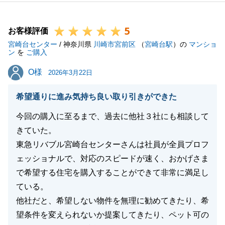
たのであれば、これ以上の喜びはございません。
弊社が直接お手伝いをすることができないエリアへの
5
お住み替えではございましたが、
お客様評価
宮崎台センター
地元の不動産会社と連携を取らせていただきM様のご
/ 神奈川県
川崎市宮前区
（
宮崎台駅
）の
マンショ
ン
を
ご購入
負担が少なくなるようお手伝いをさせていただきまし
O様
O様
た。
2026年3月22日
また、弊社のサービスの強みでもある「つなぎ融資」
希望通りに進み気持ち良い取り引きができた
をご利用いただくことでご希望通りのお住み替えのお
手伝いができたこと、私も大変嬉しく思います。
今回の購入に至るまで、過去に他社３社にも相談して
新しいお住まいでの生活が、素晴らしいものになりま
きていた。
すよう心よりお祈り申し上げます。
東急リバブル宮崎台センターさんは社員が全員プロフ
ェッショナルで、対応のスピードが速く、おかげさま
で希望する住宅を購入することができて非常に満足し
ている。
閉じる
他社だと、希望しない物件を無理に勧めてきたり、希
望条件を変えられないか提案してきたり、ペット可の