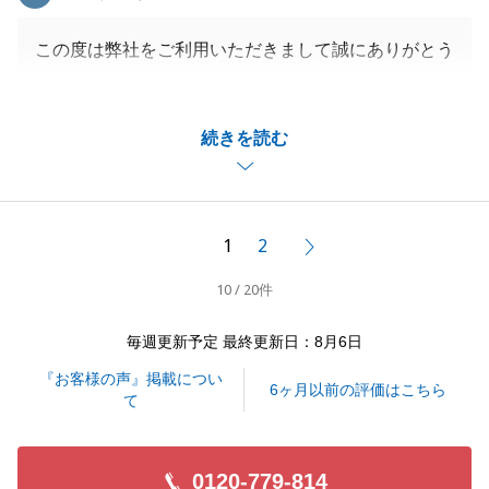
この度は弊社をご利用いただきまして誠にありがとう
ございました。
また、身に余る光栄なお言葉をいただき、心より感謝
続きを読む
申し上げます。
私共が強みとしております東急線沿線の地域特性や、
これまでの実績を信頼してくださったことが、早期成
約への大きな後押しとなりました。
1
2
次へ
I様が常に迅速かつ丁寧にご対応くださったおかげ
10 / 20件
で、スムーズな売却活動を行うことができました。
ご希望の条件で無事にお取引を終えられたこと、私も
毎週更新予定 最終更新日：8月6日
自分のことのように嬉しく思っております。
『お客様の声』掲載につい
お住まいのことでお困りのことがございましたら、い
6ヶ月以前の評価はこちら
て
つでもお気軽にご相談ください。
I様の新しい生活が、素晴らしいものとなりますよう
お祈り申し上げます。
0120-779-814