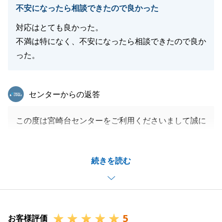
不安になったら相談できたので良かった
ださい。
今後とも末永いお付き合いのほど、よろしくお願い申
対応はとても良かった。
し上げます。
不満は特になく、不安になったら相談できたので良か
った。
閉じる
東急リバブル
センターからの返答
この度は宮崎台センターをご利用くださいまして誠に
ありがとうございました。
ご決済までスムーズにお取引ができたのもA様のご協
続きを読む
力があってのことでございました。
ありがとうございました。
今後、不動産等で何かお悩みごとがございましたら、
お気軽にご連絡下さいませ。
5
今後とも、何卒よろしくお願い申し上げます。
お客様評価