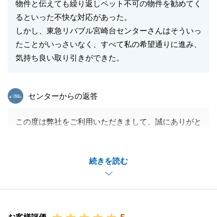
物件と伝えても繰り返しペット不可の物件を勧めてく
るといった不快な対応があった。
しかし、東急リバブル宮崎台センターさんはそういっ
たことがいっさいなく、すべて私の希望通りに進み、
気持ち良い取り引きができた。
東急リバブル
センターからの返答
この度は弊社をご利用いただきまして、誠にありがと
うございます。
他社様でのご経験と比較された上での「プロフェッシ
続きを読む
ョナル」「スピードが速い」というお褒めの言葉をい
ただき、宮崎台センター一同、心より光栄に存じま
す。
お客様のご要望を第一に考え、スムーズなお取引を提
供できたことは、私どもにとっても大きな喜びです。