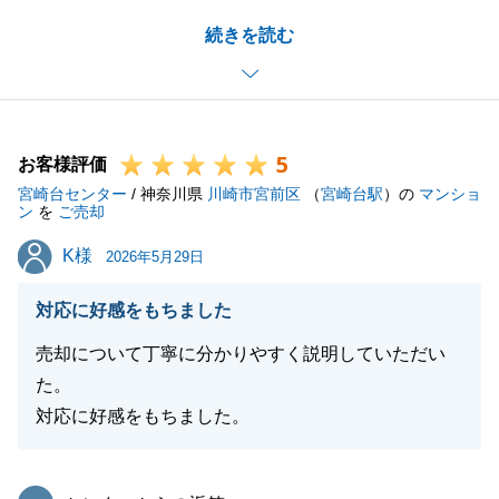
I様と共にお引渡しまでスムーズに進めることができ
続きを読む
ました。
また何かございましたら、是非お力になれればと思い
ますので、お気軽にご連絡を下さいませ。
5
お客様評価
宮崎台センター
/ 神奈川県
川崎市宮前区
（
宮崎台駅
）の
マンショ
閉じる
ン
を
ご売却
K様
K様
2026年5月29日
対応に好感をもちました
売却について丁寧に分かりやすく説明していただい
た。
対応に好感をもちました。
東急リバブル