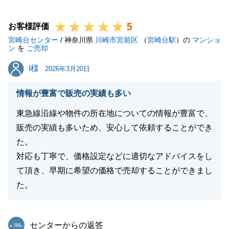
取引自体は完了いたしましたが、今後とも変わらぬお
5
付き合いが出来ればと存じます。
お客様評価
宮崎台センター
またお困り事がございましたらどんな小さなことでも
/ 神奈川県
川崎市宮前区
（
宮崎台駅
）の
マンショ
ン
を
ご売却
構いませんのでお声がけください。
I様
I様
今後とも何卒よろしくお願い申し上げます。
2026年3月20日
情報が豊富で販売の実績も多い
東急線沿線や物件の所在地についての情報が豊富で、
閉じる
販売の実績も多いため、安心して依頼することができ
た。
対応も丁寧で、価格設定などに適切なアドバイスをし
て頂き、早期に希望の価格で売却することができまし
た。
東急リバブル
センターからの返答