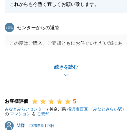
これからも今暫く宜しくお願い致します。
東急リバブル
センターからの返答
この度はご購入、ご売却ともにお任せいただい誠にあ
りがとうございました。
お買い換えはタイミングがとても重要でございますの
続きを読む
で、ご納得いただけるお住み替えをお手伝いでき、私
も安心しております。
すり合わせのお時間もたくさんいただけたため、私自
身も新規物件が出てきた際に真っ先にご紹介ができま
5
した。
お客様評価
みなとみらいセンター
常にスピード対応を心がけておりますので、いつでも
/ 神奈川県
横浜市西区
（
みなとみらい駅
）
の
マンション
を
ご売却
些細なことでもご相談いただければ幸いです。
M様
M様
M様の新居での素敵な生活を心から祈っております。
2026年6月28日