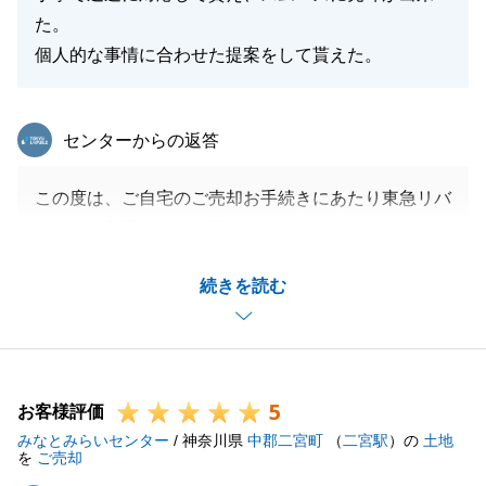
た。
個人的な事情に合わせた提案をして貰えた。
東急リバブル
センターからの返答
この度は、ご自宅のご売却お手続きにあたり東急リバ
ブルをご利用いただき誠にありがとうございました。
お住み替え先のお探しから始まり、最終的にはご自宅
続きを読む
のご売却のお手伝いも出来た事大変嬉しく存じます。
お手続きについても、K様がいつも快くこちらからの
ご依頼事項にご対応をいただけたお陰でスムーズなお
取引をすることができました。また、不動産にお困り
5
の事がございましたらお気軽にご相談いただければと
お客様評価
みなとみらいセンター
存じます。
/ 神奈川県
中郡二宮町
（
二宮駅
）の
土地
を
ご売却
今後とも東急リバブルをご愛顧の程よろしくお願いい