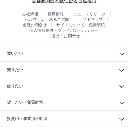
首都圏
関西
札幌
仙台
名古屋
福岡
会社情報
採用情報
ニュースリリース
ヘルプ・よくあるご質問
サイトマップ
各種お問合せ
サイトについて・免責事項
個人情報保護・プライバシーポリシー
ご意見・お問合せ
買いたい
マンションの購入
新築・分譲マンションの購入
売りたい
中古マンションの購入
一戸建ての購入
マンションの売却・査定
新築一戸建ての購入
一戸建ての売却・査定
借りたい
中古一戸建ての購入
土地の売却・査定
土地の購入
スピードAI査定
不動産購入の流れ
物件を借りる
不動産売却について
注目キーワード物件特集
オフィス・店舗の賃貸
貸したい・賃貸経営
不動産査定について
購入ガイド
借りるときの流れ
売却サービス
借りるガイド
不動産売却の流れ
無料賃料査定
多言語対応
不動産買換えの流れ
マンション賃料データ
投資用・事業用不動産
売却ガイド
賃貸管理プラン
English
繁体中文
簡体中文
リロケーションについて