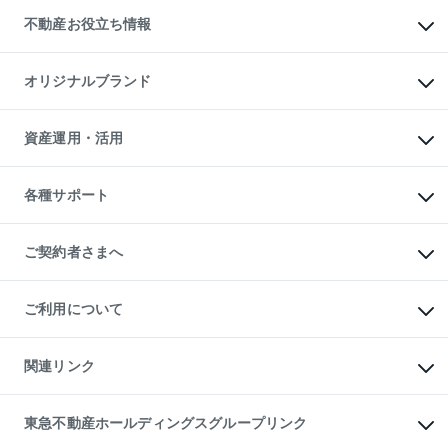
投資用不動産
貸すときの流れ
事業用不動産
不動産お役立ち情報
貸すガイド
マンション投資
投資用マンション
不動産AIアドバイザー Tellus Talk
マンション一棟
マンションライブラリー
オリジナルブランド
アパート経営
人気マンションランキング
アパート投資用物件
暮らしに役立つ不動産メディア

収益物件
当社売主リノベーションマンション
「Lnote」
ビル購入（ビル一棟）
一棟リノベーションマンション

資産運用・活用
不動産相場・不動産価格情報
投資用不動産の売却査定
L`GENTE（ルジェンテ）
不動産売却FAQ
事業用不動産の売却査定
区分リノベーションマンション

不動産コラム・ニュース
等価交換事業
海外不動産
Lideas（リディアス）
不動産用語集
不動産M&A
各種サポート
投資用一棟レジデンスWELL

不動産なんでもネット相談室
アセットマネジメント・出資
SQUARE（ウェルスクエア）
住まいの税金
不動産小口投資

シニア向けサポート
物件一括検索（購入＆賃貸）
LEGACIA（レガシア）
相続サポート
ご契約者さまへ
リフォームサポート
ご契約者さまサポートメニュー
ご紹介・再契約特典
ご利用について
入居者様専用-各種ご案内（賃貸）
東急こすもす会「こすもすWeb」
本人確認に関するお客様へのお願い
金融商品取引について
関連リンク
東急リバブル ソーシャルメディアポリシー
ご意見・お問い合わせ（金融商品取引専用の相談・お問い合わせ窓口）
すまいValue
保険募集におけるプライバシー・ポリシー
これからご結婚される方に東急百貨店のブライダルクラブ
東急不動産ホールディングスグループリンク
ダイレクトメール（郵送物）・Eメールなどの送付停止について
人材サービスのご用命は 東急リバブルスタッフ株式会社まで
宅地建物取引業者の皆様へ