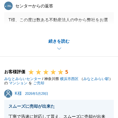
東急リバブル
センターからの返答
T様、この度は数ある不動産法人の中から弊社をお選
びいただき誠にありがとうございます。
同じ不動産業者に勤めていらっしゃるという事で、ご
続きを読む
質問事項につきましては私も勉強させていただく事が
多々ありました。ありがとうございます。
コメントをいただいておりますが、一度目のお申込み
は残念ながら途中でお見送りとなりました。
5
その後も新居探しにつきまして頼っていただけました
お客様評価
みなとみらいセンター
事、大変嬉しく思います。
/ 神奈川県
横浜市西区
（
みなとみらい駅
）
の
マンション
を
ご売却
今後も不動産売買に伴うご相談等がございましたら、
K様
K様
ご相談をいただけますと幸いです。
2026年5月29日
スムーズに売却が出来た
丁寧で迅速に対応して貰え、スムーズに売却が出来
閉じる