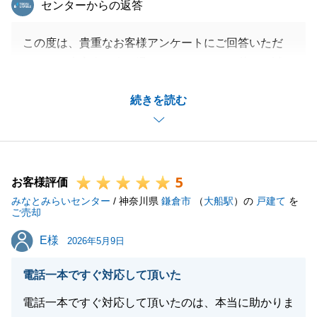
センターからの返答
この度は、貴重なお客様アンケートにご回答いただ
き、また大変身に余る温かいコメントを頂戴し、誠に
ありがとうございます。
続きを読む
「全てにおいて売却側のリクエストを踏まえて期待以
上のスピード感で売却価格、条件を満たしてくれまし
た」というお言葉、そして「結果、大満足です」とい
う最終的な評価をいただけたこと、担当者としてこの
5
上ない喜びに感じております。
お客様評価
みなとみらいセンター
今後も、お客様に心からご満足いただけるよう、誠心
/ 神奈川県
鎌倉市
（
大船駅
）の
戸建て
を
ご売却
誠意努めてまいります。
E様
E様
引き続き、みなとみらいセンターをご愛顧いただけま
2026年5月9日
すよう、よろしくお願い申し上げます。
電話一本ですぐ対応して頂いた
電話一本ですぐ対応して頂いたのは、本当に助かりま