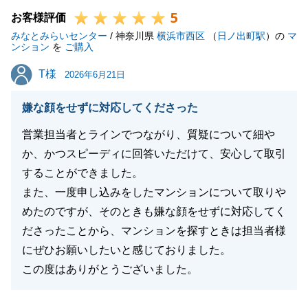
5
些細な事でも構いませんので、お気軽にご連絡下さい
お客様評価
みなとみらいセンター
ませ。
/ 神奈川県
横浜市西区
（
日ノ出町駅
）の
マ
ンション
を
ご購入
T様
T様
2026年6月21日
閉じる
嫌な顔をせずに対応してくださった
営業担当者とラインでつながり、質疑について細や
か、かつスピーディに回答いただけて、安心して取引
することができました。
また、一度申し込みをしたマンションについて取りや
めたのですが、そのときも嫌な顔をせずに対応してく
ださったことから、マンションを探すときは担当者様
にぜひお願いしたいと感じておりました。
この度はありがとうございました。