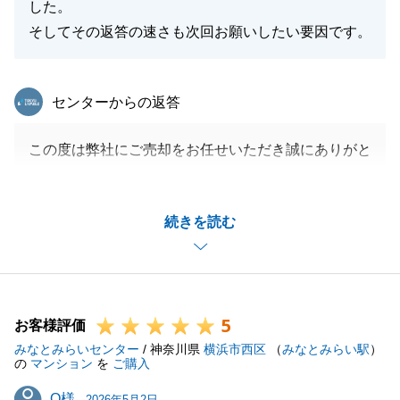
した。
閉じる
そしてその返答の速さも次回お願いしたい要因です。
東急リバブル
センターからの返答
この度は弊社にご売却をお任せいただき誠にありがと
うございました。
E様にも迅速にご対応いただけましたので私も終始安
続きを読む
心してお取引することができました。
今後不動産に関するお困り事がございましたら、いつ
でもお気軽にお申し付けいただければ幸いです。
5
お客様評価
みなとみらいセンター
/ 神奈川県
横浜市西区
（
みなとみらい駅
）
閉じる
の
マンション
を
ご購入
O様
O様
2026年5月2日