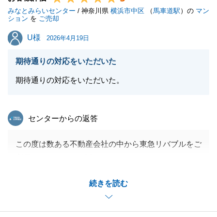
みなとみらいセンター
今後とも東急リバブルをご愛顧の程よろしくお願いい
/ 神奈川県
横浜市中区
（
馬車道駅
）の
マン
ション
を
ご売却
たします。
U様
U様
2026年4月19日
期待通りの対応をいただいた
閉じる
期待通りの対応をいただいた。
東急リバブル
センターからの返答
この度は数ある不動産会社の中から東急リバブルをご
利用いただきまして誠にありがとうございました。
素晴らしい物件のご売却に携われたことに御礼申し上
続きを読む
げます。
遠方へのお引越しでしたが、弊社のキャッシュレス決
済サービスをご利用いただき、スムーズにお取引きで