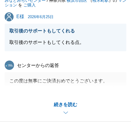
みなとみらいセンター
いましたら、お気軽にご相談いただけばと存じます。
/ 神奈川県
横浜市西区
（
桜木町駅
）の
マン
ション
を
ご購入
今後とも東急リバブルをご愛顧の程よろしくお願いい
E様
E様
たします。
2026年6月25日
取引後のサポートもしてくれる
取引後のサポートもしてくれる点。
閉じる
東急リバブル
センターからの返答
この度は無事にご決済おめでとうございます。
初めてお問合せをいただいてから、ご内覧、ご契約、
そしてご決済まで約３か月と短い期間でしたが何度も
続きを読む
お打ち合わせのお時間をいたきありがとうございま
す。
お陰様で滞りなくご決済を取り行う事ができました。
私がＥ様の生涯のパートナーとして寄り添います。