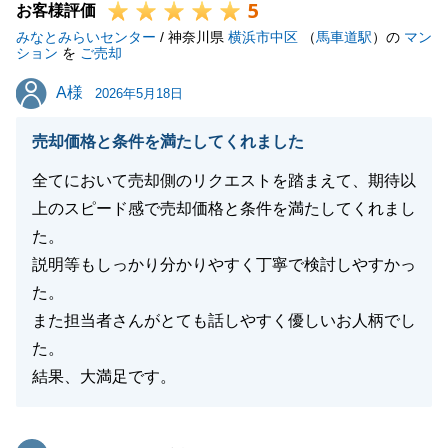
5
また、解体業者や司法書士の手配につきましてもお喜
お客様評価
みなとみらいセンター
びいただけて何よりでございます。
/ 神奈川県
横浜市中区
（
馬車道駅
）の
マン
ション
を
ご売却
今後とも、S様やご友人の方々に安心してお任せいた
A様
A様
だけるよう、より一層努めてまいります。
2026年5月18日
引き続き、末永いお付き合いのほどよろしくお願い申
売却価格と条件を満たしてくれました
し上げます。
全てにおいて売却側のリクエストを踏まえて、期待以
上のスピード感で売却価格と条件を満たしてくれまし
た。
閉じる
説明等もしっかり分かりやすく丁寧で検討しやすかっ
た。
また担当者さんがとても話しやすく優しいお人柄でし
た。
結果、大満足です。
東急リバブル