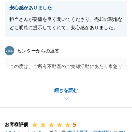
今後も末永くお付き合いいただければ幸いです。
安心感がありました
担当さんが要望を良く聞いてくださり、売却の現場な
ども明確に提示してくれて、安心感がありました。
閉じる
東急リバブル
センターからの返答
この度は、ご所有不動産のご売却活動にあたり東急リ
バブルをご利用いただき誠にありがとうございます。
別の不動産会社さんから弊社へ窓口を変更いただき、
続きを読む
必ずしも良い結果を出せる自信がありました。
無事にお引渡しを迎えられたのも、弊社からのご依頼
事項に対し、M様はいつも快くご対応をいただけた事
でスムーズなお取引を行うことができました。
5
不動産に関するお悩みや、お困りの方などいらっしゃ
お客様評価