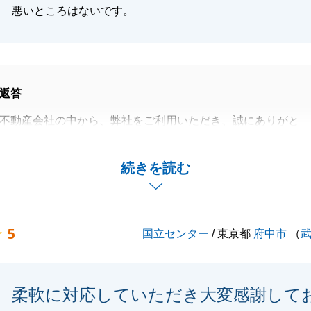
悪いところはないです。
返答
不動産会社の中から、弊社をご利用いただき、誠にありがと
こともあり、タイトなスケジュールの中での新居探しでした
続きを読む
の不動産をご紹介することができ、とても嬉しく思っており
新生活を是非、お楽しみください。
5
国立センター
/ 東京都
府中市
（
閉じる
柔軟に対応していただき大変感謝して