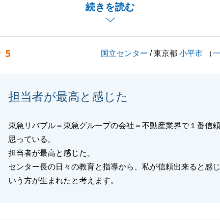
お住まいのご購入を、微力ながらお手伝いでき大変光栄でご
続きを読む
い中、書類のご準備等、色々とご協力をいただき大変感謝し
5
国立センター
/ 東京都
小平市
（
ございましたら、お気軽にご連絡いただければと存じます。
よろしくお願いいたします。
担当者が最高と感じた
閉じる
東急リバブル＝東急グループの会社＝不動産業界で１番信
思っている。
担当者が最高と感じた。
センター長の日々の教育と指導から、私が信頼出来ると感
いう方が生まれたと考えます。