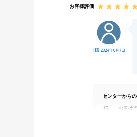
お客様評価
I様
I様
2024年6月7日
センターからの
I様、この度は
お忙しい中、売
力を頂いたおか
重ねて感謝申し