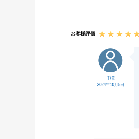
お客様の大切な
ざいます。
お仕事がお忙し
ております。
お客様評価
お困りのことが
今後ともどうぞ
T様
T様
2024年10月5日