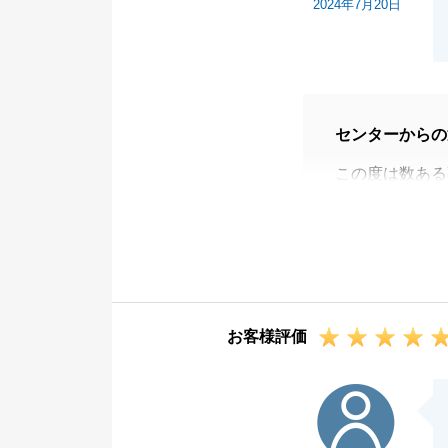
2024年7月20日
センターからの
この度は数ある
うございます。
お住替えという
が、ご希望以上
ます。
わんちゃんとの
お客様評価
N様