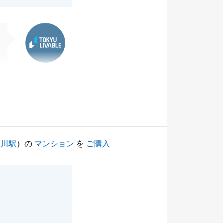
東急リバブル
矢川駅
）の
マンション
を
ご購入