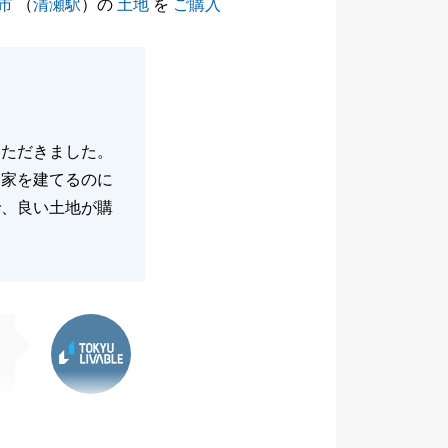
市
（
清瀬駅
）の
土地
を
ご購入
いただきました。
も家を建てるのに
で、良い土地が購
東急リバブル