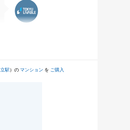
東急リバブル
国立駅
）の
マンション
を
ご購入