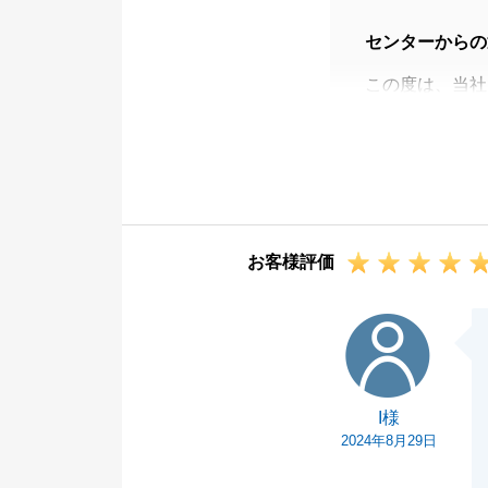
センターからの
この度は、当社
お取引にともな
すが、T様から
た。
改めて、この度
今後も何かお困
お客様評価
I様
I様
2024年8月29日