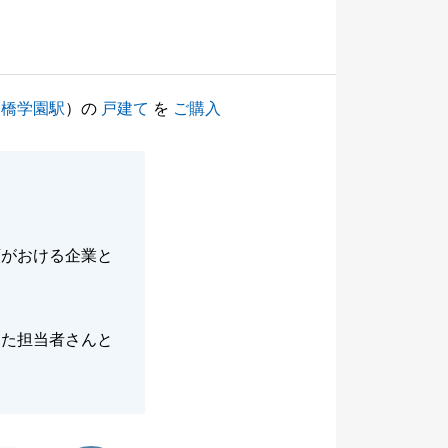
一橋学園駅
）の
戸建て
を
ご購入
頼がおける企業と
じた担当者さんと