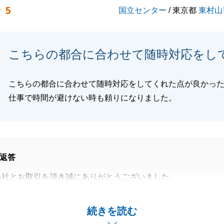
5
国立センター
/ 東京都
東村山
閉じる
こちらの都合に合わせて随時対応をし
こちらの都合に合わせて随時対応をしてくれた点が良かっ
仕事で時間が避けない時も頼りになりました。
返答
当社とお取引を頂き誠にありがとうございました。
買契約やローンお手続き、残代金決済と、I様に幅広くご協
げで無事にお引渡しを迎えることができました。
続きを読む
上げます。