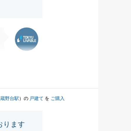
東急リバブル
武蔵野台駅
）の
戸建て
を
ご購入
おります