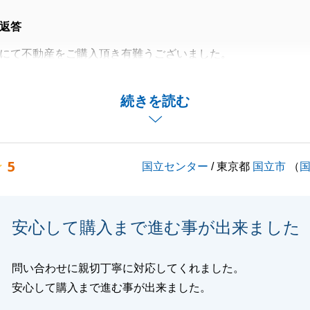
返答
にて不動産をご購入頂き有難うございました。
い売買契約からお引渡しまで準備等慌ただしかったと思いま
の「何事も楽しみましょう」とのお言葉に私も助けられまし
続きを読む
は営業担当として取引をお任せいただき有難うございます。
りの事がございましたらお気軽にご相談くださいませ。
5
国立センター
/ 東京都
国立市
（
閉じる
安心して購入まで進む事が出来ました
問い合わせに親切丁寧に対応してくれました。
安心して購入まで進む事が出来ました。