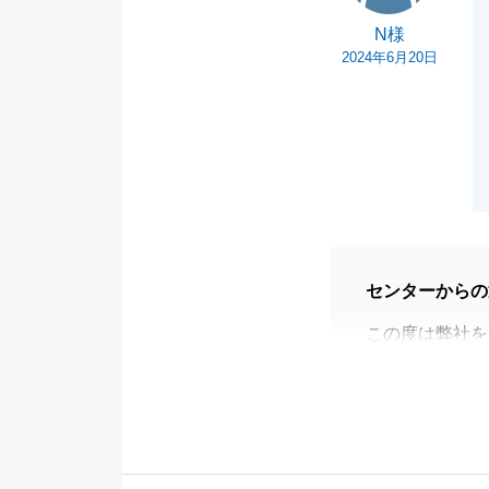
N様
2024年6月20日
センターからの
この度は弊社を
時差やお仕事が
重ねて感謝申し
非常にタイトな
め、間に合うこ
不動産のことで