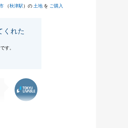
市
（
秋津駅
）の
土地
を
ご購入
てくれた
たです。
東急リバブル