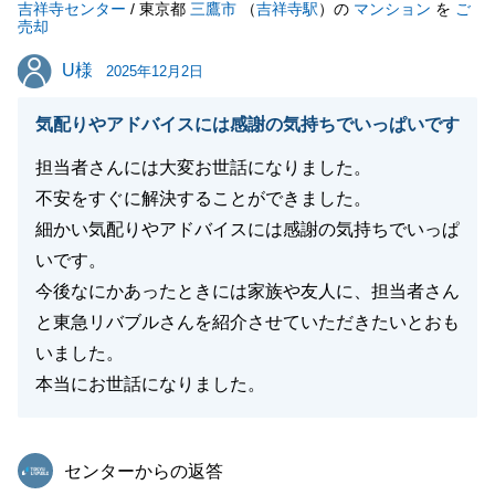
吉祥寺センター
弊社からの要望も多い中で、最初から最後まで多大な
/ 東京都
三鷹市
（
吉祥寺駅
）の
マンション
を
ご
売却
るご協力をいただき、本当にありがとうございまし
U様
U様
た。
2025年12月2日
今後も弊社にてお役に立てそうなことがございました
気配りやアドバイスには感謝の気持ちでいっぱいです
ら、いつでもお気軽にご相談ください。
よろしくお願い申し上げます。
担当者さんには大変お世話になりました。
不安をすぐに解決することができました。
細かい気配りやアドバイスには感謝の気持ちでいっぱ
いです。
閉じる
今後なにかあったときには家族や友人に、担当者さん
と東急リバブルさんを紹介させていただきたいとおも
いました。
本当にお世話になりました。
東急リバブル
センターからの返答