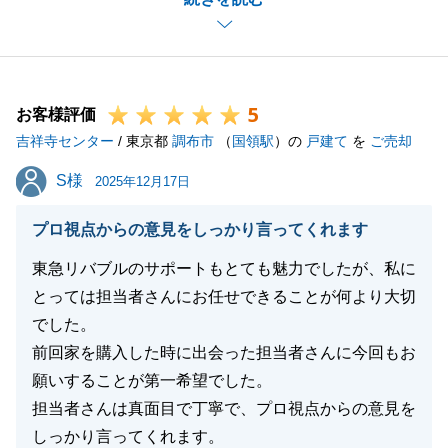
いでき、またお役にたてたこと大変光栄に思います。
お褒めいただき、誠にありがとうございます。
いただいたお言葉を励みに、日々精進してまいります
ので、今後ともよろしくお願い申し上げます。
5
お困り事などございましたら、お気軽にお声掛けくだ
お客様評価
吉祥寺センター
さい。
/ 東京都
調布市
（
国領駅
）の
戸建て
を
ご売却
S様
S様
2025年12月17日
閉じる
プロ視点からの意見をしっかり言ってくれます
東急リバブルのサポートもとても魅力でしたが、私に
とっては担当者さんにお任せできることが何より大切
でした。
前回家を購入した時に出会った担当者さんに今回もお
願いすることが第一希望でした。
担当者さんは真面目で丁寧で、プロ視点からの意見を
しっかり言ってくれます。