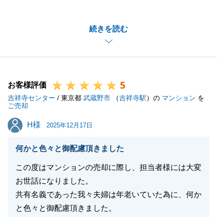
ざいました。
身に余るお言葉大変嬉しく思います。
続きを読む
また今後とも何かお手伝いできることがございました
らお気軽にご連絡くださいませ。
引き続きよろしくお願いいたします。
5
お客様評価
吉祥寺センター
/ 東京都
武蔵野市
（
吉祥寺駅
）の
マンション
を
閉じる
ご売却
H様
H様
2025年12月17日
何かと色々と御配慮頂きました
この度はマンションの売却に際し、担当者様には大変
お世話になりました。
共有名義であった我々夫婦は年老いていた為に、何か
と色々と御配慮頂きました。