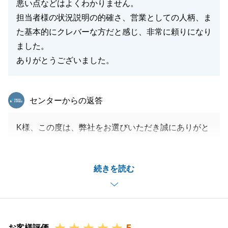
悪い点などはよくわかりません。
担当者様の状況説明の的確さ、営業としての人柄、ま
た基本的にクレバーな方だと感じ、非常に頼りになり
閉じる
ました。
ありがとうございました。
東急リバブル
センターからの返答
K様、この度は、弊社をお選びいただき誠にありがと
うございました。
お任せいただいてから早期にご売却できたのは、K様
続きを読む
がご多忙のところ何事も早急にご対応いただいたおか
げです。
この場を借りてお礼申し上げます。ありがとうござい
ました。
お取引は以上になりますが、また何かございましたら
お客様評価