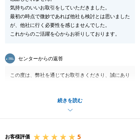
気持ちのいいお取引をしていただきました。
最初の時点で微妙であれば他社も検討とは思いました
閉じる
が、他社に行く必要性を感じませんでした。
これからのご活躍を心からお祈りしております。
東急リバブル
センターからの返答
この度は、弊社を通じてお取引きくださり、誠にあり
がとうございました。
また、C様のご期待に沿えるようなお取引きが実現で
続きを読む
き、身に余るほどのお言葉まで頂戴し、とても嬉しく
思っております。
C様には、ご相談当初からお取引完了まで、弊社から
の要望も多い中、いつも丁寧かつ迅速にご対応いただ
5
き、とてもスムーズなお取引きが実現できました。
お客様評価