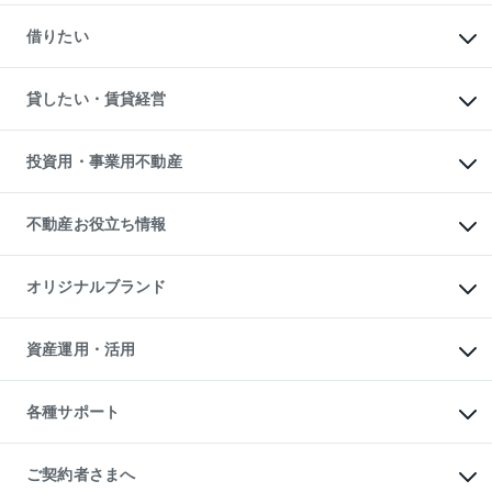
一戸建ての購入
マンションの売却・査定
新築一戸建ての購入
一戸建ての売却・査定
借りたい
中古一戸建ての購入
土地の売却・査定
土地の購入
スピードAI査定
不動産購入の流れ
物件を借りる
不動産売却について
注目キーワード物件特集
オフィス・店舗の賃貸
貸したい・賃貸経営
不動産査定について
購入ガイド
借りるときの流れ
売却サービス
借りるガイド
不動産売却の流れ
無料賃料査定
多言語対応
不動産買換えの流れ
マンション賃料データ
投資用・事業用不動産
売却ガイド
賃貸管理プラン
English
繁体中文
簡体中文
リロケーションについて
投資用不動産
貸すときの流れ
事業用不動産
不動産お役立ち情報
貸すガイド
マンション投資
投資用マンション
不動産AIアドバイザー Tellus Talk
マンション一棟
マンションライブラリー
オリジナルブランド
アパート経営
人気マンションランキング
アパート投資用物件
暮らしに役立つ不動産メディア

収益物件
当社売主リノベーションマンション
「Lnote」
ビル購入（ビル一棟）
一棟リノベーションマンション

資産運用・活用
不動産相場・不動産価格情報
投資用不動産の売却査定
L`GENTE（ルジェンテ）
不動産売却FAQ
事業用不動産の売却査定
区分リノベーションマンション

不動産コラム・ニュース
等価交換事業
海外不動産
Lideas（リディアス）
不動産用語集
不動産M&A
各種サポート
投資用一棟レジデンスWELL

不動産なんでもネット相談室
アセットマネジメント・出資
SQUARE（ウェルスクエア）
住まいの税金
不動産小口投資

シニア向けサポート
物件一括検索（購入＆賃貸）
LEGACIA（レガシア）
相続サポート
ご契約者さまへ
リフォームサポート