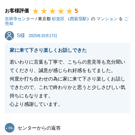
た。
5
重ねてお礼を申し上げます。
お客様評価
吉祥寺センター
今後も不動産に関して、些細なことでもお悩みやご不
/ 東京都
杉並区
（
西荻窪駅
）の
マンション
を
ご
売却
明点等ございましたらお気軽にご連絡くださいませ。
S様
S様
大変お世話になりました。ありがとうございました。
2025年10月17日
家に来て下さり楽しくお話しできた
若いわりに言葉も丁寧で、こちらの意見等も充分聞い
閉じる
てくださり、誠意が感じられ好感をもてました。
何度か打ち合わせの為に家に来て下さり楽しくお話し
できたので、これで終わりかと思うと少しさびしい気
持ちにもなります。
心より感謝しています。
東急リバブル
センターからの返答