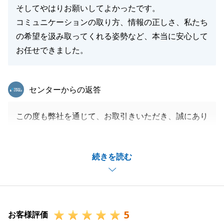
そしてやはりお願いしてよかったです。
コミュニケーションの取り方、情報の正しさ、私たち
の希望を汲み取ってくれる姿勢など、本当に安心して
お任せできました。
東急リバブル
センターからの返答
この度も弊社を通じて、お取引きいただき、誠にあり
がとうございました。
また、営業冥利に尽きる最上級のお言葉まで頂戴し、
続きを読む
恐縮でございます。
今回のお取引きにおいては、ご相談当初より販売方法
やスケジュールなど、S様とK様とは密なお打合せを
実施したことで、素敵な買主様とのご縁あるお取引き
5
に繋がったと言っても過言ではありません。
お客様評価