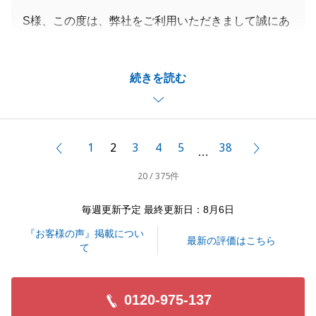
S様、この度は、弊社をご利用いただきまして誠にあ
りがとうございました。
このようなありがたいお言葉をいただきまして、重ね
続きを読む
てお礼申し上げます。
S様ご所有の2件の不動産の売却に関して、お役立ち
でき嬉しく思います。
お取引は以上となりますが、また今後不動産に関して
1
2
3
4
5
38
前へ
次へ
…
お悩みやご相談がございましたらいつでもお気軽にご
20 / 375件
連絡いただけますと幸いです。
大変お世話になりました。
毎週更新予定 最終更新日：8月6日
『お客様の声』掲載につい
最新の評価はこちら
て
閉じる
0120-975-137