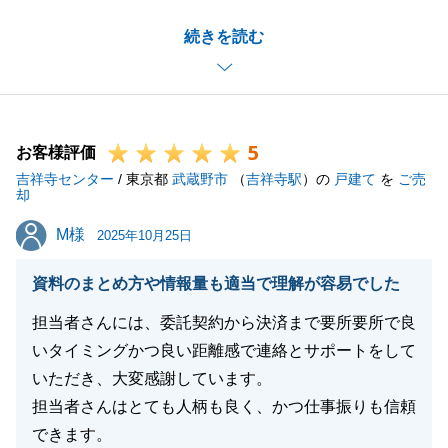
_しっかりと最後までお手伝いできまして私も一安心
続きを読む
でございます。
_また、迅速にご対応いただきまして誠にありがとう
ございます。
_引き続きよろしくお願いいたします。
5
お客様評価
吉祥寺センター
/ 東京都
武蔵野市
（
吉祥寺駅
）の
戸建て
を
ご売
却
閉じる
M様
M様
2025年10月25日
資料のまとめ方や情報量も適当で理解が容易でした
担当者さんには、委託契約から決済まで要所要所で良
いタイミングかつ良い距離感で連絡とサポートをして
いただき、大変感謝しています。
担当者さんはとても人柄も良く、かつ仕事振りも信頼
できます。