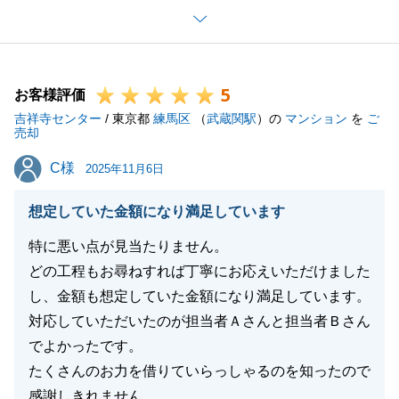
ズにお手続きを進めることができましたこと、お礼申
し上げます。
また細かな部分まで、Ｏ様に把握、確認していただ
5
き、助けていただきまして、ありがとうございまし
お客様評価
吉祥寺センター
た。
/ 東京都
練馬区
（
武蔵関駅
）の
マンション
を
ご
売却
ご指摘の点、弊社の売却保証のご利用がいただけず、
C様
C様
大変申し訳ございませんでした。
2025年11月6日
新居は、とても良い立地で、特にお引き渡しの際にバ
想定していた金額になり満足しています
ルコニーから見た景色は素晴らしく、とても強く印象
に残っております。
特に悪い点が見当たりません。
これからお住まいになる中で、何かお気づきの点やお
どの工程もお尋ねすれば丁寧にお応えいただけました
困り事がありましたら、ご連絡いただければ幸いで
し、金額も想定していた金額になり満足しています。
す。
対応していただいたのが担当者Ａさんと担当者Ｂさん
引き続き、末長いお付き合いの程、どうぞよろしくお
でよかったです。
願いいたします。
たくさんのお力を借りていらっしゃるのを知ったので
感謝しきれません。