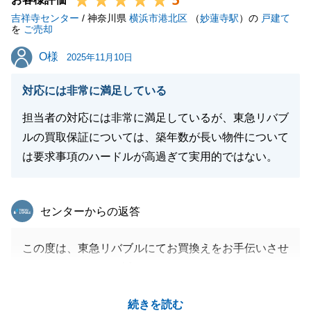
5
吉祥寺センター
お気軽にご相談くださいませ。
/ 神奈川県
横浜市港北区
（
妙蓮寺駅
）の
戸建て
を
ご売却
何卒よろしくお願いいたします。
O様
O様
2025年11月10日
対応には非常に満足している
閉じる
担当者の対応には非常に満足しているが、東急リバブ
ルの買取保証については、築年数が長い物件について
は要求事項のハードルが高過ぎて実用的ではない。
東急リバブル
センターからの返答
この度は、東急リバブルにてお買換えをお手伝いさせ
ていただきまして、誠にありがとうございました。
Ｏ様には、東横線から中央線へのお買換えと移動距離
続きを読む
が長い中、何度も足を運んでいただきまして、スムー