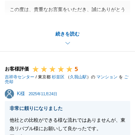
この度は、貴重なお言葉をいただき、誠にありがとう
ございます。
U様にそのようにおっしゃっていただけたこと、担当
続きを読む
者として非常にうれしいです。
U様にご安心いただき、気持ちよくお取引を終えてい
ただくことができましたなら、これ以上の喜びはござ
いません。
5
また、「家族や友人に紹介したい」と思っていただけ
お客様評価
吉祥寺センター
たことは、東急リバブルにとっても、私個人にとって
/ 東京都
杉並区
（
久我山駅
）の
マンション
を
ご
売却
も最高の賛辞でございます。
K様
K様
この度の経験を活かし、今後もより一層、お客様一人
2025年11月24日
ひとりに寄り添ったサービスを提供できるよう努めて
非常に頼りになりました
まいります。
こちらこそ、この度は東急リバブルにご用命いただ
他社との比較ができる様な流れではありませんが、東
き、本当にありがとうございました。
急リバブル様にお願いして良かったです。