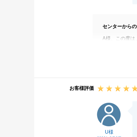
センターからの
A様、この度は
A様の、ご条件
ます。
今後とも、末永
お客様評価
U様
U様