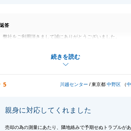
返答
、弊社をご利用頂きまして誠にありがとうございました。
に合った物件を無事お引渡しでき私も大変嬉しく思っており
続きを読む
いお付き合いをどうぞよろしくお願いいたします。
5
川越センター
/ 東京都
中野区
（
閉じる
親身に対応してくれました
売却の為の測量にあたり、隣地絡みで予期せぬトラブルが