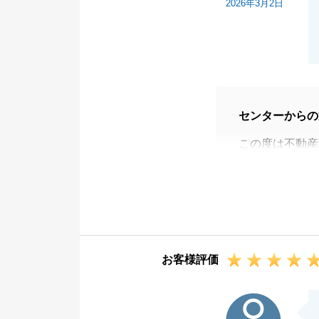
2026年3月2日
センターからの
この度は不動産
た。
ご契約からご決
無事に最後まで
今後もご縁がご
お客様評価
G様