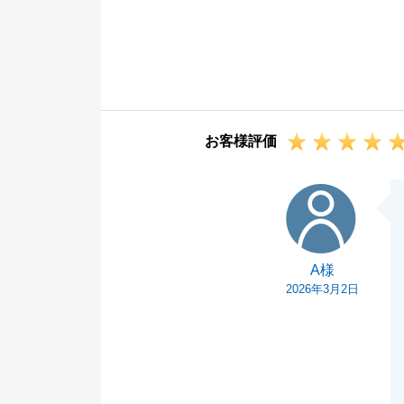
た。
結果的に金額面
ポートが出来た
今後もお住替え
どうぞよろしく
お客様評価
A様
A様
2026年3月2日