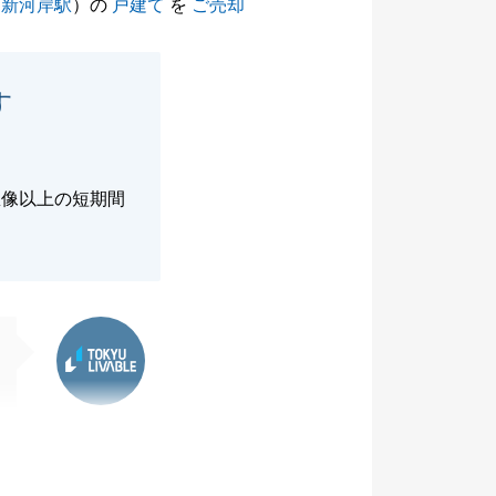
（
新河岸駅
）の
戸建て
を
ご売却
す
想像以上の短期間
東急リバブル