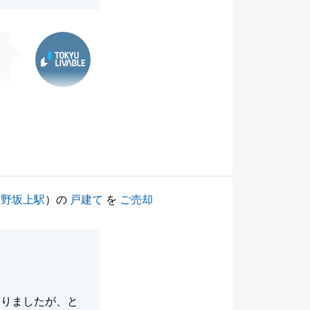
東急リバブル
中野坂上駅
）の
戸建て
を
ご売却
ありましたが、と