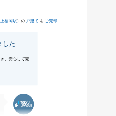
（
上福岡駅
）の
戸建て
を
ご売却
ました
頂き、安心して売
東急リバブル