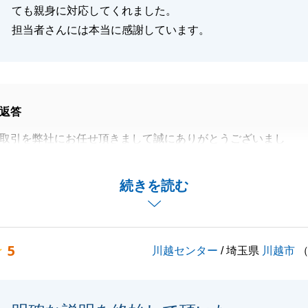
ても親身に対応してくれました。
担当者さんには本当に感謝しています。
返答
取引を弊社にお任せ頂きまして誠にありがとうございまし
済まで予期せずことも起きましたが、U様と一緒に乗り越え
続きを読む
お手伝いが出来たこと、非常にうれしく思っております。
ざいましたら是非お声がけ頂けますと幸いです。
5
川越センター
/ 埼玉県
川越市
閉じる