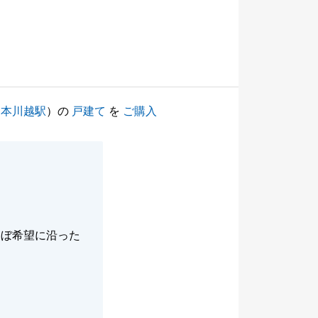
（
本川越駅
）の
戸建て
を
ご購入
。
ほぼ希望に沿った