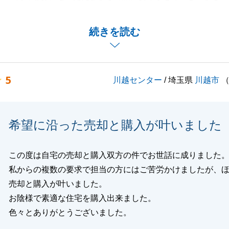
でのご満足はいただけませんでしたが、安心したお取引をサ
続きを読む
こと嬉しく思います。
先の購入のなども含めてお手伝いが出来ればと存じます。
お願いいたします。
5
川越センター
/ 埼玉県
川越市
閉じる
希望に沿った売却と購入が叶いました
この度は自宅の売却と購入双方の件でお世話に成りました
私からの複数の要求で担当の方にはご苦労かけましたが、
売却と購入が叶いました。
お陰様で素適な住宅を購入出来ました。
色々とありがとうございました。