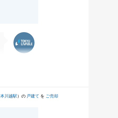
東急リバブル
（
本川越駅
）の
戸建て
を
ご売却