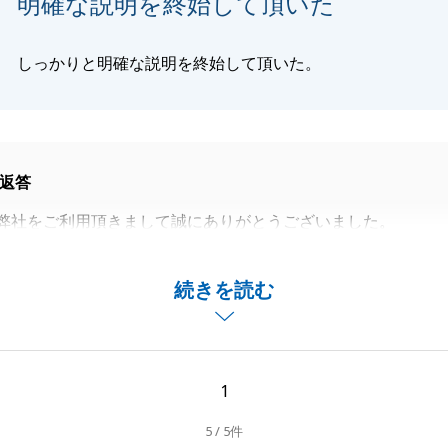
明確な説明を終始して頂いた
しっかりと明確な説明を終始して頂いた。
返答
弊社をご利用頂きまして誠にありがとうございました。
整理等含め、G様には、多大なるご協力を頂き本当に感謝し
続きを読む
産のパートナーとして是非お付き合いできればと思っており
続き、どうぞよろしくお願いいたします。
1
5 / 5件
閉じる