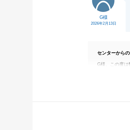
G様
2026年2月13日
センターからの
G様、この度は
お部屋のお荷物
ております。
今後とも、不動
ますので、引き