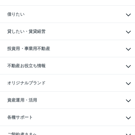
中古マンションの購入
一戸建ての購入
マンションの売却・査定
新築一戸建ての購入
一戸建ての売却・査定
借りたい
中古一戸建ての購入
土地の売却・査定
土地の購入
スピードAI査定
不動産購入の流れ
物件を借りる
不動産売却について
注目キーワード物件特集
オフィス・店舗の賃貸
貸したい・賃貸経営
不動産査定について
購入ガイド
借りるときの流れ
売却サービス
借りるガイド
不動産売却の流れ
無料賃料査定
多言語対応
不動産買換えの流れ
マンション賃料データ
投資用・事業用不動産
売却ガイド
賃貸管理プラン
English
繁体中文
簡体中文
リロケーションについて
投資用不動産
貸すときの流れ
事業用不動産
不動産お役立ち情報
貸すガイド
マンション投資
投資用マンション
不動産AIアドバイザー Tellus Talk
マンション一棟
マンションライブラリー
オリジナルブランド
アパート経営
人気マンションランキング
アパート投資用物件
暮らしに役立つ不動産メディア

収益物件
当社売主リノベーションマンション
「Lnote」
ビル購入（ビル一棟）
一棟リノベーションマンション

資産運用・活用
不動産相場・不動産価格情報
投資用不動産の売却査定
L`GENTE（ルジェンテ）
不動産売却FAQ
事業用不動産の売却査定
区分リノベーションマンション

不動産コラム・ニュース
等価交換事業
海外不動産
Lideas（リディアス）
不動産用語集
不動産M&A
各種サポート
投資用一棟レジデンスWELL

不動産なんでもネット相談室
アセットマネジメント・出資
SQUARE（ウェルスクエア）
住まいの税金
不動産小口投資

シニア向けサポート
物件一括検索（購入＆賃貸）
LEGACIA（レガシア）
相続サポート
ご契約者さまへ