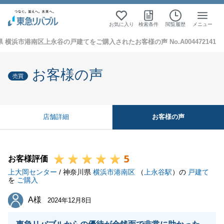
お気に入り
検索条件
閲覧履歴
メニュー
 横浜市港南区上永谷の戸建てをご購入されたお客様の声 No.A004472141
お客様の声
売買
お客様の声
店舗詳細
5
お客様評価
上大岡センター
/ 神奈川県
横浜市港南区
（
上永谷駅
）の
戸建て
を
ご購入
A様
A様
2024年12月8日