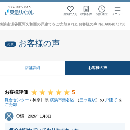
お気に入り
検索条件
閲覧履歴
メニュー
横浜市瀬谷区阿久和西の戸建てをご売却されたお客様の声 No.A004873798
お客様の声
売買
お客様の声
店舗詳細
5
お客様評価
鎌倉センター
/ 神奈川県
横浜市瀬谷区
（
三ツ境駅
）の
戸建て
を
ご売却
O様
O様
2026年1月8日