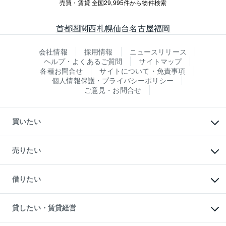
売買・賃貸 全国29,995件から物件検索
首都圏
関西
札幌
仙台
名古屋
福岡
会社情報
採用情報
ニュースリリース
ヘルプ・よくあるご質問
サイトマップ
各種お問合せ
サイトについて・免責事項
個人情報保護・プライバシーポリシー
ご意見・お問合せ
買いたい
マンションの購入
新築・分譲マンションの購入
売りたい
中古マンションの購入
一戸建ての購入
マンションの売却・査定
新築一戸建ての購入
一戸建ての売却・査定
借りたい
中古一戸建ての購入
土地の売却・査定
土地の購入
スピードAI査定
不動産購入の流れ
物件を借りる
不動産売却について
注目キーワード物件特集
オフィス・店舗の賃貸
貸したい・賃貸経営
不動産査定について
購入ガイド
借りるときの流れ
売却サービス
借りるガイド
不動産売却の流れ
無料賃料査定