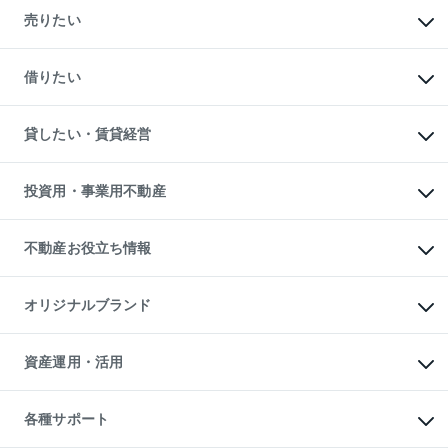
新築・分譲マンションの購入
売りたい
中古マンションの購入
一戸建ての購入
マンションの売却・査定
新築一戸建ての購入
一戸建ての売却・査定
借りたい
中古一戸建ての購入
土地の売却・査定
土地の購入
スピードAI査定
不動産購入の流れ
物件を借りる
不動産売却について
注目キーワード物件特集
オフィス・店舗の賃貸
貸したい・賃貸経営
不動産査定について
購入ガイド
借りるときの流れ
売却サービス
借りるガイド
不動産売却の流れ
無料賃料査定
多言語対応
不動産買換えの流れ
マンション賃料データ
投資用・事業用不動産
売却ガイド
賃貸管理プラン
English
繁体中文
簡体中文
リロケーションについて
投資用不動産
貸すときの流れ
事業用不動産
不動産お役立ち情報
貸すガイド
マンション投資
投資用マンション
不動産AIアドバイザー Tellus Talk
マンション一棟
マンションライブラリー
オリジナルブランド
アパート経営
人気マンションランキング
アパート投資用物件
暮らしに役立つ不動産メディア

収益物件
当社売主リノベーションマンション
「Lnote」
ビル購入（ビル一棟）
一棟リノベーションマンション

資産運用・活用
不動産相場・不動産価格情報
投資用不動産の売却査定
L`GENTE（ルジェンテ）
不動産売却FAQ
事業用不動産の売却査定
区分リノベーションマンション

不動産コラム・ニュース
等価交換事業
海外不動産
Lideas（リディアス）
不動産用語集
不動産M&A
各種サポート
投資用一棟レジデンスWELL

不動産なんでもネット相談室
アセットマネジメント・出資
SQUARE（ウェルスクエア）
住まいの税金