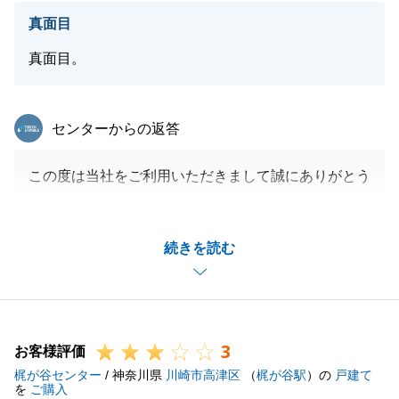
真面目
真面目。
閉じる
東急リバブル
センターからの返答
この度は当社をご利用いただきまして誠にありがとう
ございました。
販売をお任せいただいてからお引渡しまで約9か月と
続きを読む
お時間をいただいてしまいましたが、H様には日頃か
らご協力いただき、無事にお取引完了させていただく
ことができました。
また何かございましたらお気軽にご相談くださいま
3
せ。
お客様評価
梶が谷センター
今後とも、何卒宜しくお願いいたします。
/ 神奈川県
川崎市高津区
（
梶が谷駅
）の
戸建て
を
ご購入