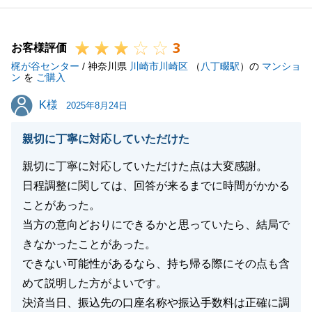
3
お客様評価
梶が谷センター
/ 神奈川県
川崎市川崎区
（
八丁畷駅
）の
マンショ
ン
を
ご購入
K様
K様
2025年8月24日
親切に丁寧に対応していただけた
親切に丁寧に対応していただけた点は大変感謝。
日程調整に関しては、回答が来るまでに時間がかかる
ことがあった。
当方の意向どおりにできるかと思っていたら、結局で
きなかったことがあった。
できない可能性があるなら、持ち帰る際にその点も含
めて説明した方がよいです。
決済当日、振込先の口座名称や振込手数料は正確に調