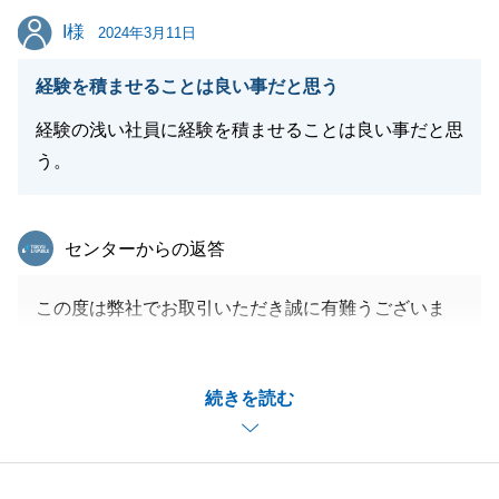
I様
I様
2024年3月11日
閉じる
経験を積ませることは良い事だと思う
経験の浅い社員に経験を積ませることは良い事だと思
う。
東急リバブル
センターからの返答
この度は弊社でお取引いただき誠に有難うございま
す。
真剣に向き合って下さり心より感謝申し上げます。
続きを読む
至らない部分もあったかと存じますが、是非今後とも
末永くお付き合いいただけましたら嬉しく思います。
I様、ご家族の皆様のますますのご健康とご多幸を心
よりお祈り申し上げます。