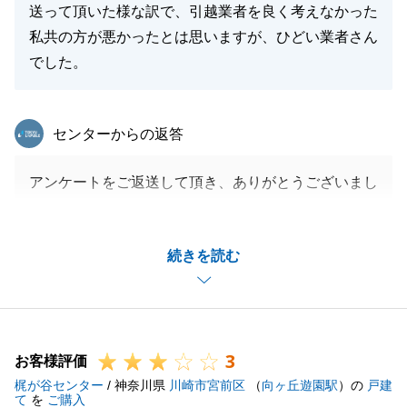
送って頂いた様な訳で、引越業者を良く考えなかった
私共の方が悪かったとは思いますが、ひどい業者さん
でした。
東急リバブル
センターからの返答
アンケートをご返送して頂き、ありがとうございまし
た。
ご指摘の点につきましては、大変申し訳ございません
続きを読む
でした。
提携業者にも共有させていただきます。
もし次回Ｕ様のお手伝いをさせて頂く事ができました
ら、ご満足のいく取引をさせて頂ければと存じます。
3
お客様評価
梶が谷センター
/ 神奈川県
川崎市宮前区
（
向ヶ丘遊園駅
）の
戸建
て
を
ご購入