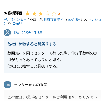
宜しくお願いします。
3
お客様評価
梶が谷センター
/ 神奈川県
川崎市高津区
（
梶が谷駅
）の
マンショ
ン
を
ご売却
閉じる
T様
T様
2020年4月18日
他社に比較すると見劣りする
数回売却を同じセンターで行った際、仲介手数料の割
引がもっとあっても良いと思う。
他社に比較すると見劣りする。
東急リバブル
センターからの返答
この度は、梶が谷センターをご利用頂き、ありがとう
ございました。