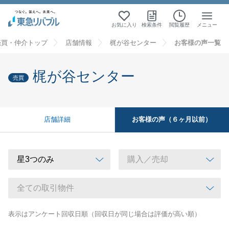
お気に入り
検索条件
閲覧履歴
メニュー
売買・仲介トップ
店舗情報
梶が谷センター
お客様の声一覧
梶が谷センター
売買
お客様の声（６ヶ月以前）
店舗詳細
表示はアンケート回収日順（回収日が同じ場合は評価が高い順）