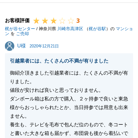
ようで、大変申し訳ございませんでした。
アンケートの内容を受け止めまして、今後に活かして
3
参ります。
お客様評価
梶が谷センター
また何かご相談がございましたら是非お声かけくださ
/ 神奈川県
川崎市高津区
（
梶が谷駅
）の
マンショ
ン
を
ご売却
い。
U様
U様
引き続き宜しくお願い致します。
2020年12月21日
引越業者には、たくさんの不満が有りました
御紹介頂きました引越業者には、たくさんの不満が有
閉じる
りました。
値段が安ければ良いと思っておりません。
ダンボール箱は私の方で購入、２ヶ持参で良いと東急
様からおっしゃられたとか、当日持参では用意も出来
ません。
養生も、テレビを毛布で包んだ位のもので、冬コート
と書いた大きな箱も届かず、布団袋も後から着払いで