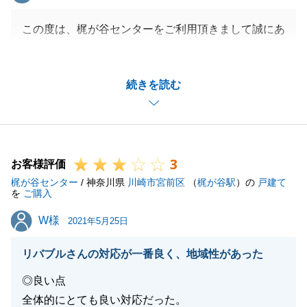
この度は、梶が谷センターをご利用頂きまして誠にあ
りがとうございました。
O様の不動産購入をお手伝いできお役にたてたこと
続きを読む
は、嬉しく思っております。
お忙しい中にもかかわらず、あまり時間的な余裕がな
いこともあり、慌ただしかったかと思いますが、快く
ご対応して頂き大変感謝しております。
3
今後もお困りごとがございましたら、お気軽にご連絡
お客様評価
梶が谷センター
頂ければと思います。
/ 神奈川県
川崎市宮前区
（
梶が谷駅
）の
戸建て
を
ご購入
今後ともどうぞよろしくお願い致します。
W様
W様
2021年5月25日
リバブルさんの対応が一番良く、地域性があった
閉じる
◎良い点
全体的にとても良い対応だった。