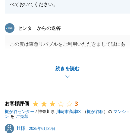
べておいてください。
東急リバブル
センターからの返答
この度は東急リバブルをご利用いただきまして誠にあ
りがとうございました。
お住み替え先の生活にはもう慣れましたでしょうか。
続きを読む
今回、私の説明不足等があり、K様にご不安な思いを
させてしまい大変申し訳ありませんでした。
K様から頂いたお言葉をしっかりと受け止め、次につ
なげていけるように努力いたします。
3
また何かお困りごとがございましたら、懲りずにご連
お客様評価
梶が谷センター
絡いただけましたら幸いです。
/ 神奈川県
川崎市高津区
（
梶が谷駅
）の
マンショ
ン
を
ご売却
どうぞ今後も東急リバブルをよろしくお願い申し上げ
H様
H様
ます。
2025年6月29日