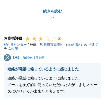
数回に渡り売却をした際に、仲介手数料の割引が他社
続きを読む
に対して見劣りするとの、ご意見を頂きまして、社内
で改善できるように検討させて頂きたいと思いま
す。
今後も宜しくお願いします。
3
お客様評価
梶が谷センター
/ 神奈川県
川崎市高津区
（
梶が谷駅
）の
戸建て
を
ご売却
閉じる
D様
D様
2019年11月14日
連絡が電話に偏っているように感じました
連絡が電話に偏っているように感じました。
メールを友好的に使っていただいた方が、よりスムー
ズにやりとりが出来たと考えます。