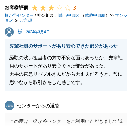
3
お客様評価
梶が谷センター
/ 神奈川県
川崎市中原区
（
武蔵中原駅
）の
マンシ
ョン
を
ご売却
閉じる
I様
I様
2024年3月4日
先輩社員のサポートがあり安心できた部分があった
経験の浅い担当者の方で不安な面もあったが、先輩社
員のサポートがあり安心できた部分があった。
大手の東急リバブルさんだから大丈夫だろうと、常に
思いながら取引きをした感じです。
東急リバブル
センターからの返答
この度は、梶が谷センターをご利用いただきまして誠
に有難うございました。