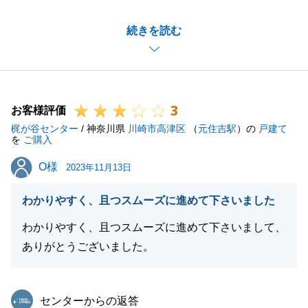
ご自宅のご売却、新居のご購入とI様にとって大切な
続きを読む
お取引をお任せいただき心より感謝申し上げます。
至らないところもあったかと存じますが、担当のみな
らずチームとしての活動を評価していただき有難うご
ざいます。
3
ご新居での生活がより良いものになりますことを、願
お客様評価
梶が谷センター
っております。
/ 神奈川県
川崎市高津区
（
元住吉駅
）の
戸建て
を
ご購入
今後とも、変わらぬご愛顧のほど何卒宜しくお願いい
O様
O様
たします。
2023年11月13日
わかりやすく、且つスムーズに進めて下さいました
わかりやすく、且つスムーズに進めて下さいまして、
閉じる
ありがとうございました。
東急リバブル
センターからの返答