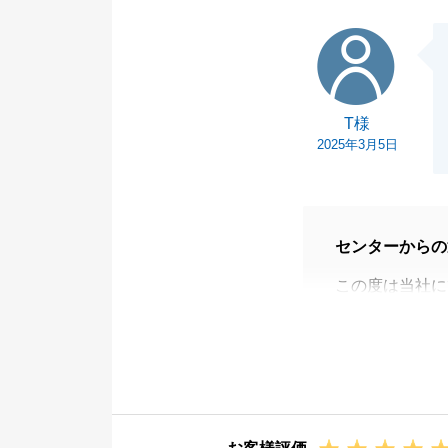
T様
T様
2025年3月5日
センターからの
この度は当社に
ざいます。
お褒めのお言葉
T様ご所有の不
がったのだと感
大変お忙しい中