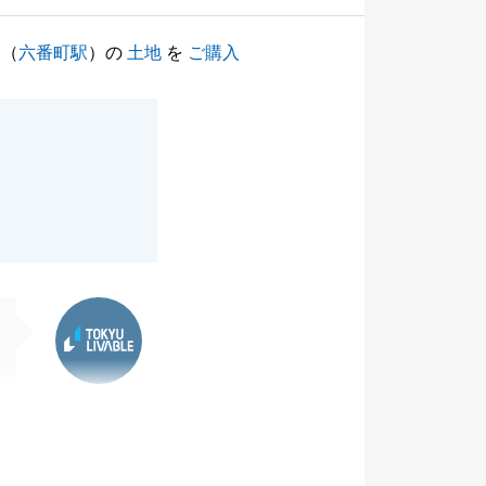
（
六番町駅
）の
土地
を
ご購入
東急リバブル