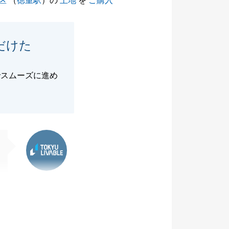
区
（
徳重駅
）の
土地
を
ご購入
だけた
でスムーズに進め
東急リバブル