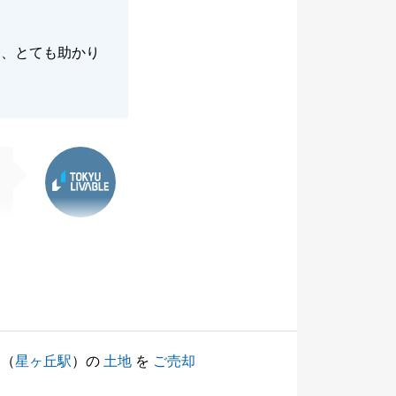
て、とても助かり
東急リバブル
（
星ヶ丘駅
）の
土地
を
ご売却