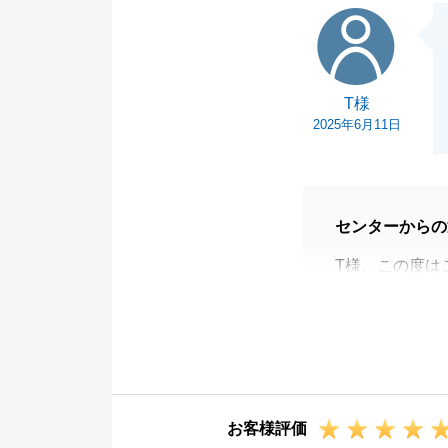
T様
T様
2025年6月11日
センターからの
T様、この度は
した。
持分売買および
に好条件でご売
感じております
大変感謝申し上
お客様評価
今後とも宜しく