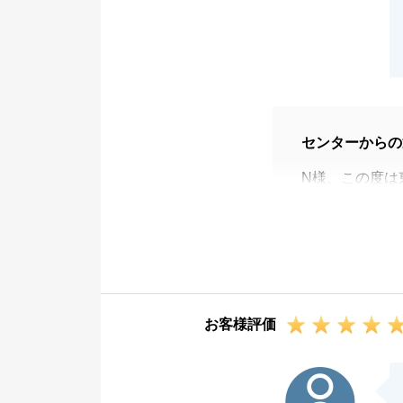
センターからの
N様、この度は
した。
N様のご協力が
確定申告の件で
出来ず申し訳ご
少々複雑な内容
お客様評価
お気軽にお声が
また不動産でお
M様
今後とも弊社を