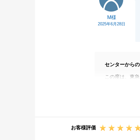
M様
2025年6月28日
センターからの
この度は、東急
ざいました。
お引渡しまでの
ことができまし
素敵な新居が完
今後も不動産に
お客様評価
い。
何卒、宜しくお