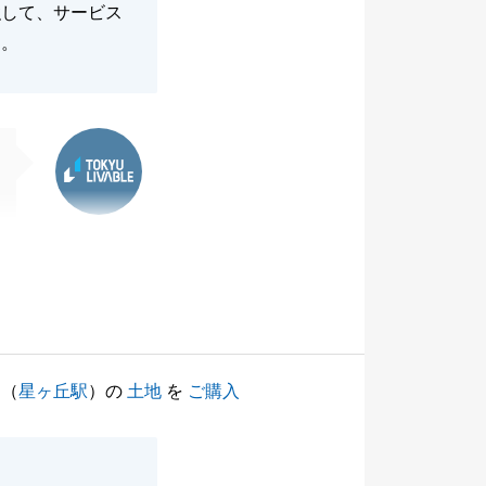
強して、サービス
た。
東急リバブル
（
星ヶ丘駅
）の
土地
を
ご購入