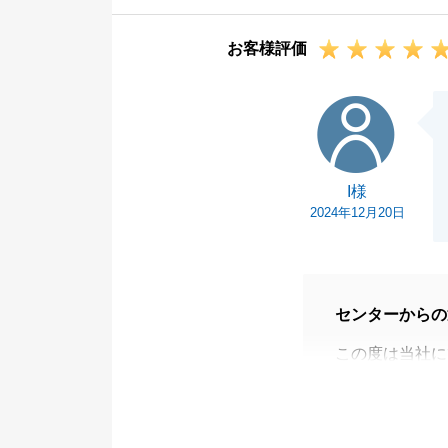
ご縁のある物件
お客様評価
ご主人様も奥様
感謝致しており
I様
今回の取引にお
させて頂きます
今後もどんな些
I様
ます。
2024年12月20日
私共々、今後と
センターからの
この度は当社に
ざいます。
お褒めのお言葉
また、ご紹介に