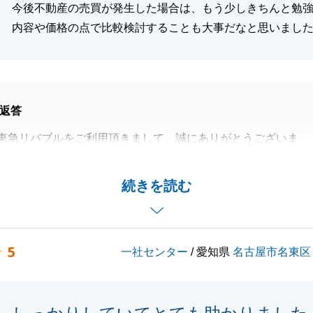
今後不動産の売買が発生した場合は、もう少しきちんと勉
内容や価格の点で比較検討することも大事だなと思いまし
返答
東急リバブルをご利用頂きまして、誠にありがとうございま
あり、無事に取引を終えることが出来ました。
続きを読む
すが、遠方でお会いできない中、ご満足いただけるご説明が
ざいませんでした。
となりますので、提携税理士さんのご紹介など必要でしたら
5
一社センター
/ 愛知県
名古屋市名東区
けください。
困り事がございましたらお気軽にご相談ください。
末永くご愛顧賜りますよう、お願い申し上げます。