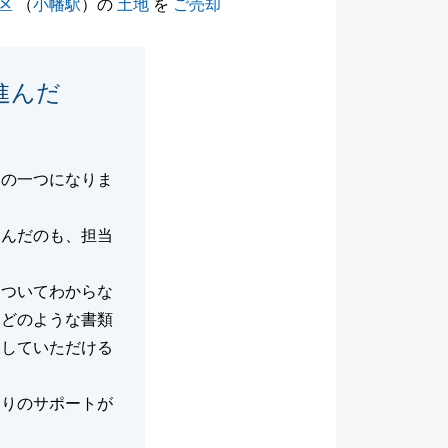
区
（
小幡駅
）の
土地
を
ご売却
進んだ
由の一つになりま
進んだのも、担当
についてわからな
はどのような書類
明していただける
辺りのサポートが