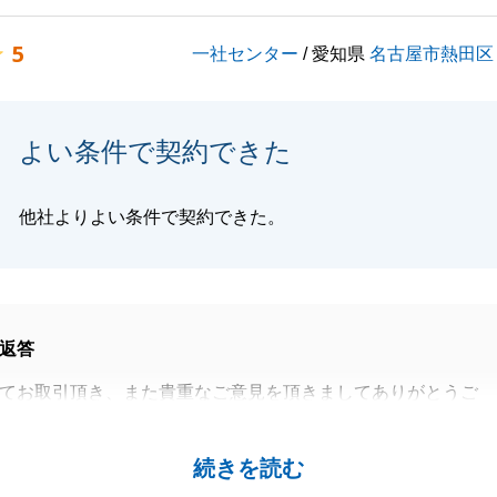
があったことを、私自身大変嬉しく思います。
5
一社センター
/ 愛知県
名古屋市熱田区
もお仕事で大変お忙しい中、スケジュール調整をして頂き、
ます。
いて、Ｏ様より頂きましたお褒めのお言葉を営業人生の糧と
よい条件で契約できた
。
細な事でも構いませんので、お気軽にお声掛け頂きたく存じ
他社よりよい条件で契約できた。
も弊社を末永くご愛顧賜りますよう、お願い申し上げます。
返答
閉じる
てお取引頂き、また貴重なご意見を頂きましてありがとうご
を頂き、重ねて感謝申し上げます。
続きを読む
てＩ様とご縁を頂けた事、本当に嬉しく思っております。