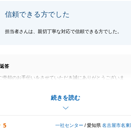
信頼できる方でした
閉じる
担当者さんは、親切丁寧な対応で信頼できる方でした。
返答
ご売却のお手伝いをさせていただき誠にありがとうございま
様々な権利関係が関係するご所有不動産でしたが、スムーズ
続きを読む
却となったのも、T様の多大なるご協力があったからこそと
。
げます。
5
一社センター
/ 愛知県
名古屋市名東
お願いいたします。