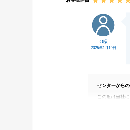
お客様評価
た事、感謝申し
今回の取引にお
O様
させて頂きます
お取引は終わり
今後もどんな些
O様
ます。
2025年1月19日
私共々、今後と
センターからの
この度は当社に
ざいます。
お褒めのお言葉
ご紹介にてＯ様
アで