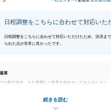
5
一社センター
/ 愛知県
名古屋市緑
上げます。
いて、T様より頂きましたお褒めのお言葉を営業人生の糧と
。
日程調整をこちらに合わせて対応いた
ましたが、このご縁はお付合いの始まりです。
細な事でも構いませんので、お気軽にお声掛け頂きたく存じ
日程調整をこちらに合わせて対応いただけたため、決済ま
も弊社を末永くご愛顧賜りますよう、お願い申し上げます。
られた点が非常に良かったです。
閉じる
返答
てお取引頂き、また貴重なご意見を頂きましてありがとうご
を頂き、重ねて感謝申し上げます。
続きを読む
とのご縁を頂けたこと、そしてＯ様がご要望されていたエリ