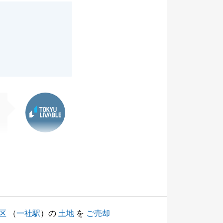
東急リバブル
区
（
一社駅
）の
土地
を
ご売却