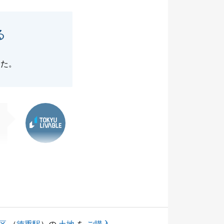
る
った。
東急リバブル