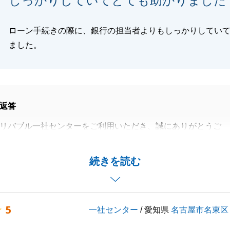
しっかりしていてとても助かりました
ローン手続きの際に、銀行の担当者よりもしっかりしてい
閉じる
ました。
返答
リバブル一社センターをご利用いただき、誠にありがとうご
お手続きにも、迅速にご対応いただき、非常に円滑に進める
続きを読む
た。
成しましたら、是非、拝見させていただければ幸いです。
関するお困り事がございましたら、お気軽にご相談くださ
5
一社センター
/ 愛知県
名古屋市名東区
願いいたします。