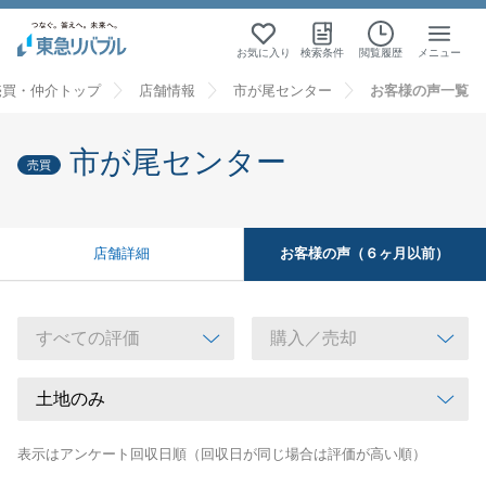
お気に入り
検索条件
閲覧履歴
メニュー
売買・仲介トップ
店舗情報
市が尾センター
お客様の声一覧
市が尾センター
売買
お客様の声（６ヶ月以前）
店舗詳細
表示はアンケート回収日順（回収日が同じ場合は評価が高い順）