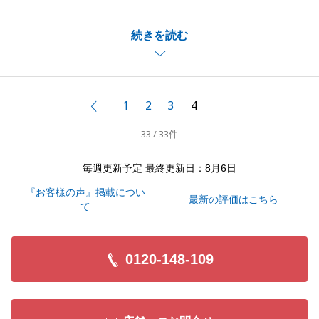
Ｏ様のお役に立てたことを大変嬉しく思います。合わ
続きを読む
せてご購入についてもご安心いただけたとのお言葉、
大変嬉しく思います。
物件のご紹介からご契約まで一度も対面することなく
手続きを進めるイレギュラーなケースでしたが、Ｏ様
1
2
3
4
前へ
のご協力いただいたおかげで滞りなくお取引を完了す
33 / 33件
ることができました。これから建築が始まるかと思い
ますが、建物の完成を楽しみにしております。
毎週更新予定 最終更新日：8月6日
また、なにかお困りのことがございましたらお気軽に
『お客様の声』掲載につい
ご連絡いただければと存じます。
最新の評価はこちら
て
今後ともよろしくお願いいたします。
0120-148-109
閉じる