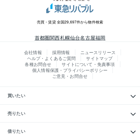
売買・賃貸 全国29,697件から物件検索
首都圏
関西
札幌
仙台
名古屋
福岡
会社情報
採用情報
ニュースリリース
ヘルプ・よくあるご質問
サイトマップ
各種お問合せ
サイトについて・免責事項
個人情報保護・プライバシーポリシー
ご意見・お問合せ
買いたい
マンションの購入
新築・分譲マンションの購入
売りたい
中古マンションの購入
一戸建ての購入
マンションの売却・査定
新築一戸建ての購入
一戸建ての売却・査定
借りたい
中古一戸建ての購入
土地の売却・査定
土地の購入
スピードAI査定