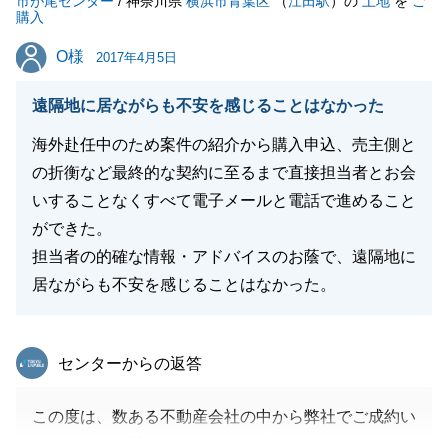
市が尾センター
今後ともよろしくお願いいたします。
/ 神奈川県
横浜市青葉区
（
江田駅
）の
土地
を
ご
購入
O様
O様
2017年4月5日
閉じる
遠隔地に居ながらも不安を感じることはなかった
海外赴任中のため案件の紹介から購入申込、売主側と
の折衡など最終的な契約に至るまで直接担当者とお会
いすることなくすべて電子メールと電話で進めること
ができた。
担当者の的確な情報・アドバイスのお蔭で、遠隔地に
居ながらも不安を感じることはなかった。
東急リバブル
センターからの返答
この度は、数ある不動産会社の中から弊社でご成約い
ただきまして誠にありがとうございます。