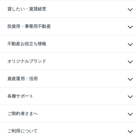
不動産購入の流れ
物件を借りる
不動産売却について
注目キーワード物件特集
オフィス・店舗の賃貸
貸したい・賃貸経営
不動産査定について
購入ガイド
借りるときの流れ
売却サービス
借りるガイド
不動産売却の流れ
無料賃料査定
多言語対応
不動産買換えの流れ
マンション賃料データ
投資用・事業用不動産
売却ガイド
賃貸管理プラン
English
繁体中文
簡体中文
リロケーションについて
投資用不動産
貸すときの流れ
事業用不動産
不動産お役立ち情報
貸すガイド
マンション投資
投資用マンション
不動産AIアドバイザー Tellus Talk
マンション一棟
マンションライブラリー
オリジナルブランド
アパート経営
人気マンションランキング
アパート投資用物件
暮らしに役立つ不動産メディア

収益物件
当社売主リノベーションマンション
「Lnote」
ビル購入（ビル一棟）
一棟リノベーションマンション

資産運用・活用
不動産相場・不動産価格情報
投資用不動産の売却査定
L`GENTE（ルジェンテ）
不動産売却FAQ
事業用不動産の売却査定
区分リノベーションマンション

不動産コラム・ニュース
等価交換事業
海外不動産
Lideas（リディアス）
不動産用語集
不動産M&A
各種サポート
投資用一棟レジデンスWELL

不動産なんでもネット相談室
アセットマネジメント・出資
SQUARE（ウェルスクエア）
住まいの税金
不動産小口投資

シニア向けサポート
物件一括検索（購入＆賃貸）
LEGACIA（レガシア）
相続サポート
ご契約者さまへ
リフォームサポート
ご契約者さまサポートメニュー
ご紹介・再契約特典
ご利用について
入居者様専用-各種ご案内（賃貸）