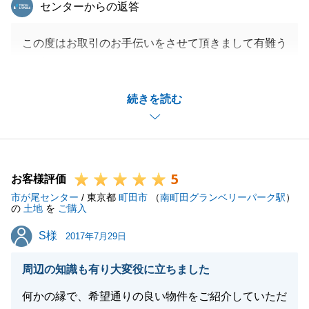
東急リバブル
センターからの返答
この度はお取引のお手伝いをさせて頂きまして有難う
ございました。
条件的に合致する土地が多くなくご紹介できる物件も
続きを読む
限られてしまいましたが、最後に大変いい土地をご購
入頂くことができてよかったです。
司法書士との連絡関係の件と他店舗担当の対応の件、
大変申し訳なく思っております。
5
先日も購入頂いた土地の前を通りましたので、建築が
お客様評価
市が尾センター
始まってからも、お住まいになられた後も顔を出させ
/ 東京都
町田市
（
南町田グランベリーパーク駅
）
の
土地
を
ご購入
て頂きます。
S様
S様
2017年7月29日
周辺の知識も有り大変役に立ちました
閉じる
何かの縁で、希望通りの良い物件をご紹介していただ