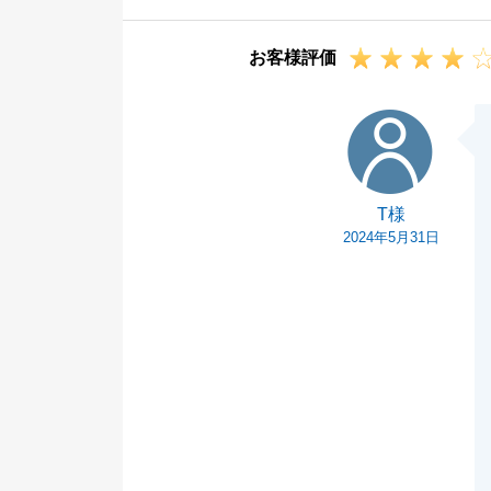
また何か不動産
とお申し付けく
お客様評価
今後とも宜しく
T様
T様
2024年5月31日