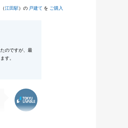
（
江田駅
）の
戸建て
を
ご購入
れたのですが、最
じます。
東急リバブル