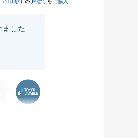
（
江田駅
）の
戸建て
を
ご購入
けました
東急リバブル