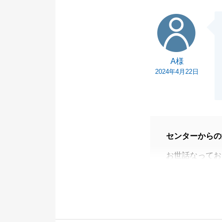
A様
A様
2024年4月22日
センターからの
お世話なってお
この度は弊社を
A様のご売却を
ントを頂き感謝
また私でお力に