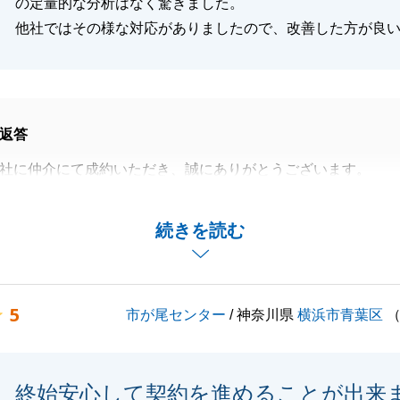
の定量的な分析はなく驚きました。
他社ではその様な対応がありましたので、改善した方が良
返答
社に仲介にて成約いただき、誠にありがとうございます。
ご心労をお掛けしまして、心よりお詫び申し上げます。
摘を真摯に受け止め、今後の営業活動に励んでまいります。
続きを読む
閉じる
5
市が尾センター
/ 神奈川県
横浜市青葉区
終始安心して契約を進めることが出来