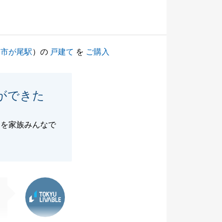
（
市が尾駅
）の
戸建て
を
ご購入
ができた
ムを家族みんなで
東急リバブル