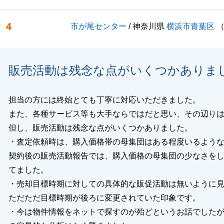
のことでお役に立てることがございましたらお気軽に何なり
ださいませ。
4
市が尾センター
/ 神奈川県
横浜市青葉区
お願いいたします。
販売活動は残念な点がいくつかありま
閉じる
担当の方には終始とても丁寧に対応いただきました。
また、各種サービス等も大手ならではだと思い、その辺り
但し、販売活動は残念な点がいくつかありました。
・査定依頼時は、購入価格帯の母集団はある程度いるよう
契約後の販売活動報告では、購入価格の母集団の少なさを
てました。
・売却目標時期に対しての具体的な販促活動は無いように
ただただ目標時期が後ろに変更されていた印象です。
・今は物件情報をネットで探すのが殆どというお話でした