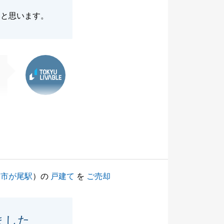
いと思います。
東急リバブル
（
市が尾駅
）の
戸建て
を
ご売却
ました