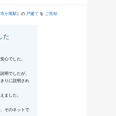
（
市が尾駅
）の
戸建て
を
ご売却
した
は安心でした。
な説明でしたが、
しきりに説明され
見えました。
が、そのネットで