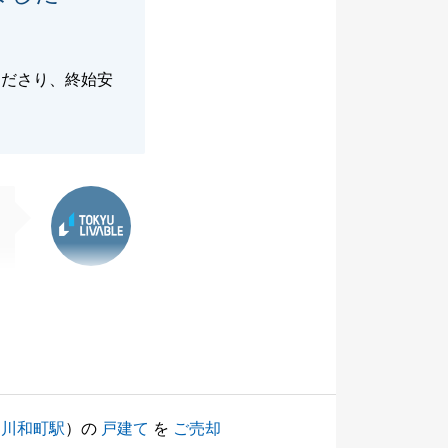
くださり、終始安
東急リバブル
（
川和町駅
）の
戸建て
を
ご売却