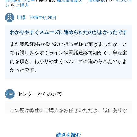
市が尾センター
/ 神奈川県
横浜市青葉区
（
市が尾駅
）の
マンショ
ン
を
ご購入
閉じる
H様
H様
2025年4月29日
わかりやすくスムーズに進められたのがよかったです
まだ業務経験の浅い若い担当者様で驚きましたが、と
ても親しみやすくラインや電話連絡で細かく丁寧な案
内を頂き、わかりやすくスムーズに進められたのがよ
かったです。
東急リバブル
センターからの返答
この度は弊社にご購入をお任せいただき、誠にありが
とうございました。
まだ経験は浅く至らぬ点もあったかと思いますが、丁
続きを読む
寧なご案内を評価いただけたことは大変励みになりま