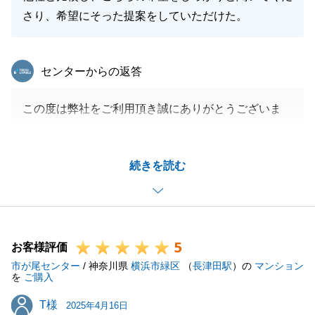
さり、希望にそった提案をしていただけた。
東急リバブル
センターからの返答
この度は弊社をご利用頂き誠にありがとうございま
す。
お問合せを頂いてから購入物件の選定、お住い希望時
続きを読む
期に合わせた不動産選び等ご希望に近い不動産をご紹
介でき私も嬉しく感じております。
また何か私でお役に立てることがございましたら全力
でお手伝い致しますのでお気軽にお声がけください。
5
今後ともどうぞよろしくお願い申し上げます。
お客様評価
市が尾センター
/ 神奈川県
横浜市緑区
（
長津田駅
）の
マンション
を
ご購入
T様
T様
2025年4月16日
閉じる