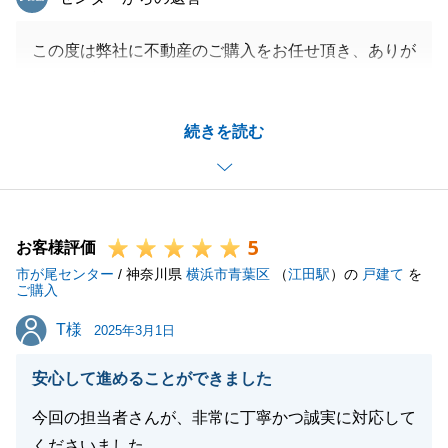
この度は弊社に不動産のご購入をお任せ頂き、ありが
とうございました。
K様の不動産の購入に携わることができ、とても嬉し
続きを読む
く思っております。
今後も不動産に関するお困り事などございましたら、
お気軽にお申し付けください。
5
お客様評価
市が尾センター
/ 神奈川県
横浜市青葉区
（
江田駅
）の
戸建て
を
閉じる
ご購入
T様
T様
2025年3月1日
安心して進めることができました
今回の担当者さんが、非常に丁寧かつ誠実に対応して
くださいました。