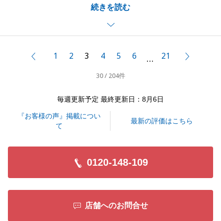
続きを読む
ご対応いただいたことでスムーズなお取引になり、私
も大変嬉しく思っております。
今回はご所有不動産のご売却もございますのでそちら
も精一杯取り組ませていただきます。
1
2
3
4
5
6
21
前へ
次へ
…
今後も不動産でお困りごとがございましたらお気軽に
30 / 204件
ご相談ください。
毎週更新予定 最終更新日：8月6日
『お客様の声』掲載につい
閉じる
最新の評価はこちら
て
0120-148-109
店舗へのお問合せ