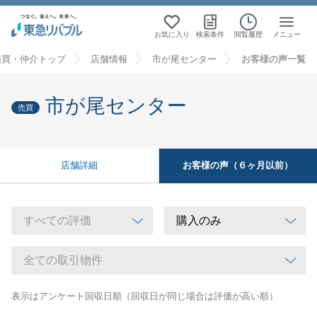
お気に入り
検索条件
閲覧履歴
メニュー
売買・仲介トップ
店舗情報
市が尾センター
お客様の声一覧
市が尾センター
売買
お客様の声（６ヶ月以前）
店舗詳細
表示はアンケート回収日順（回収日が同じ場合は評価が高い順）