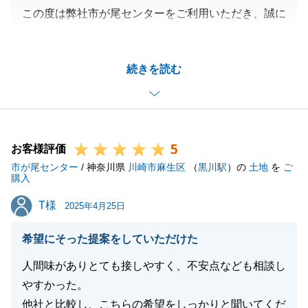
この度は弊社市が尾センターをご利用いただき、誠に
ありがとうございました。
ご購入まで様々な場所、条件の不動産をご覧いただき
続きを読む
ましたが、最終的に気に入っていただける不動産が見
つかり大変嬉しく思っております。
ご入居後もご質問等がございましたらお気軽にご相談
ください。
5
新生活がより良いものになるよう願っております。
お客様評価
市が尾センター
/ 神奈川県
川崎市麻生区
（
黒川駅
）の
土地
を
ご
購入
T様
T様
2025年4月25日
閉じる
希望にそった提案をしていただけた
人間味がありとても接しやすく、不安点なども相談し
やすかった。
他社と比較し、こちらの希望をしっかりと聞いてくだ