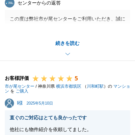
東急リバブル
センターからの返答
この度は弊社市が尾センターをご利用いただき、誠に
ありがとうございました。
販売時期を迷われておりましたが、すぐ動きましょう
続きを読む
というご提案に乗っていただき結果として早期のご売
却が出来、私も大変嬉しく思っております。
住まいのお住み替えという大きなイベントに係わらせ
ていただきありがとうございました。
5
また不動産でお困りごとがございましたら何なりとお
お客様評価
市が尾センター
申し付けください。
/ 神奈川県
横浜市都筑区
（
川和町駅
）の
マンショ
ン
を
ご購入
I様
I様
2025年5月10日
閉じる
直ぐのご対応はとても良かったです
他社にも物件紹介を依頼してました。