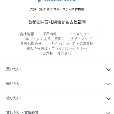
売買・賃貸 全国29,658件から物件検索
首都圏
関西
札幌
仙台
名古屋
福岡
会社情報
採用情報
ニュースリリース
ヘルプ・よくあるご質問
サイトマップ
各種お問合せ
サイトについて・免責事項
個人情報保護・プライバシーポリシー
ご意見・お問合せ
買いたい
マンションの購入
新築・分譲マンションの購入
売りたい
中古マンションの購入
一戸建ての購入
マンションの売却・査定
新築一戸建ての購入
一戸建ての売却・査定
借りたい
中古一戸建ての購入
土地の売却・査定
土地の購入
スピードAI査定
不動産購入の流れ
物件を借りる
不動産売却について
注目キーワード物件特集
オフィス・店舗の賃貸
貸したい・賃貸経営
不動産査定について