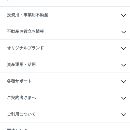
購入ガイド
借りるときの流れ
売却サービス
借りるガイド
不動産売却の流れ
無料賃料査定
多言語対応
不動産買換えの流れ
マンション賃料データ
投資用・事業用不動産
売却ガイド
賃貸管理プラン
English
繁体中文
簡体中文
リロケーションについて
投資用不動産
貸すときの流れ
事業用不動産
不動産お役立ち情報
貸すガイド
マンション投資
投資用マンション
不動産AIアドバイザー Tellus Talk
マンション一棟
マンションライブラリー
オリジナルブランド
アパート経営
人気マンションランキング
アパート投資用物件
暮らしに役立つ不動産メディア

収益物件
当社売主リノベーションマンション
「Lnote」
ビル購入（ビル一棟）
一棟リノベーションマンション

資産運用・活用
不動産相場・不動産価格情報
投資用不動産の売却査定
L`GENTE（ルジェンテ）
不動産売却FAQ
事業用不動産の売却査定
区分リノベーションマンション

不動産コラム・ニュース
等価交換事業
海外不動産
Lideas（リディアス）
不動産用語集
不動産M&A
各種サポート
投資用一棟レジデンスWELL

不動産なんでもネット相談室
アセットマネジメント・出資
SQUARE（ウェルスクエア）
住まいの税金
不動産小口投資

シニア向けサポート
物件一括検索（購入＆賃貸）
LEGACIA（レガシア）
相続サポート
ご契約者さまへ
リフォームサポート
ご契約者さまサポートメニュー
ご紹介・再契約特典
ご利用について
入居者様専用-各種ご案内（賃貸）
東急こすもす会「こすもすWeb」
本人確認に関するお客様へのお願い
金融商品取引について