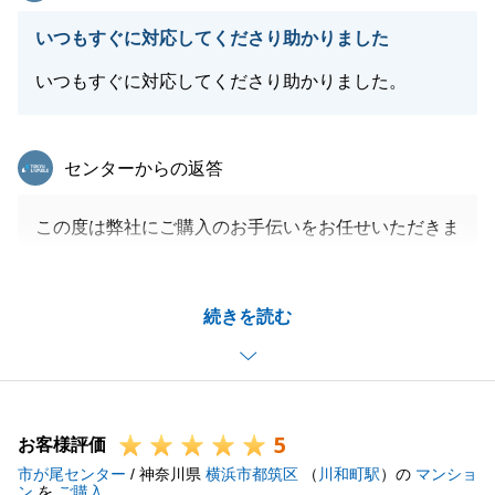
いつもすぐに対応してくださり助かりました
いつもすぐに対応してくださり助かりました。
東急リバブル
センターからの返答
この度は弊社にご購入のお手伝いをお任せいただきま
してありがとうございます。
T様にはお荷物のご準備などいつも迅速にご準備いた
続きを読む
だいたため、スムーズにご決済まで進めることができ
ました。
また何かお役に立てることがございましたらお気軽に
ご連絡くださいませ。
5
今後ともよろしくお願いいたします。
お客様評価
市が尾センター
/ 神奈川県
横浜市都筑区
（
川和町駅
）の
マンショ
ン
を
ご購入