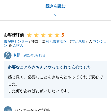
続きを読む
と思いますが、ご満足のいく不動産を一緒に見つけら
れたこと、大変嬉しく思います。
不動産に関してなにかお困りのこと等がございました
ら、いつでもお気軽にご連絡ください。
5
今後ともよろしくお願いいたします。
お客様評価
市が尾センター
/ 神奈川県
横浜市青葉区
（
市が尾駅
）の
マンショ
ン
を
ご購入
K様
K様
2025年3月13日
閉じる
必要なことをきちんとやってくれて安心でした
感じ良く、必要なことをきちんとやってくれて安心で
した。
また何かあればお願いしたいです。
東急リバブル
センターからの返答