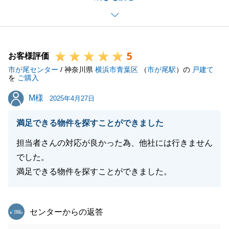
す。
今後はより一層知識と経験を積み重ね、お客様に安心
してお任せいただけるよう努めてまいります。
5
今後も不動産に関して、なにかお困り事等ございまし
お客様評価
市が尾センター
たら、お気軽にお申し付けください。
/ 神奈川県
横浜市青葉区
（
市が尾駅
）の
戸建て
を
ご購入
引き続きよろしくお願いいたします。
M様
M様
2025年4月27日
満足できる物件を探すことができました
閉じる
担当者さんの対応が良かった為、他社には行きません
でした。
満足できる物件を探すことができました。
東急リバブル
センターからの返答