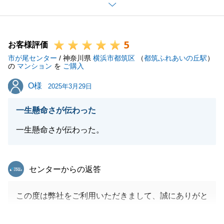
遠方にお住まいの中、k様には様々な面でご尽力をい
ただいたことで、スムーズにお取引を遂行できまし
た。
5
重ねて御礼申し上げます。
お客様評価
市が尾センター
また、K様のご親族やご友人の方で、将来的に不動産
/ 神奈川県
横浜市都筑区
（
都筑ふれあいの丘駅
）
の
マンション
を
ご購入
の購入や売却、相続等でお考えの方がいらっしゃいま
O様
O様
したら是非、ご紹介ください。
2025年3月29日
今後ともよろしくお願いいたします。
一生懸命さが伝わった
一生懸命さが伝わった。
閉じる
東急リバブル
センターからの返答
この度は弊社をご利用いただきまして、誠にありがと
うございます。
不慣れな点も多く、ご迷惑おかけしたこともあったか