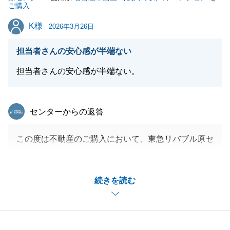
ご購入
K様
K様
2026年3月26日
閉じる
担当者さんの安心感が半端ない
担当者さんの安心感が半端ない。
東急リバブル
センターからの返答
この度は不動産のご購入において、東急リバブル原セ
ンターをご利用いただき誠にありがとうございまし
た。
続きを読む
K様にはお忙しい中、協力的に動いていただいたお陰
で無事に引渡しを迎えられたことかと思います。
不動産のことで何かお困りのことがございましたら、
お気軽にご相談ください。