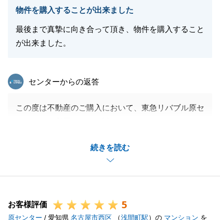
がございましたら、何なりとお申し付けください。
物件を購入することが出来ました
何卒、宜しくお願い致します。
最後まで真摯に向き合って頂き、物件を購入すること
が出来ました。
閉じる
東急リバブル
センターからの返答
この度は不動産のご購入において、東急リバブル原セ
ンターをご利用いただき誠にありがとうございまし
た。
続きを読む
M様にご満足いただくかたちお力添えが出来たことを
大変嬉しく思います。
今後も、不動産のことで何かお困りのことがございま
したらお気軽にご相談ください。
5
引き続き何卒、よろしくお願い申し上げます。
お客様評価
原センター
/ 愛知県
名古屋市西区
（
浅間町駅
）の
マンション
を