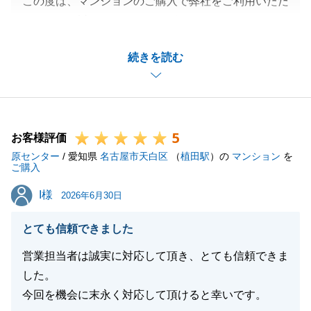
この度は、マンションのご購入で弊社をご利用いただ
きまして、誠にありがとうございます。
H様とご縁をいただけましたこと大変嬉しく思いま
続きを読む
す。
H様におかれましては、かなりタイトなスケジュール
の中、必要書類の取得等ご協力いただき、誠にありが
とうございました。
5
無事にお取引きを行うことが出来ました。
お客様評価
原センター
H様とのご縁はまだ始まったばかりですので、今後も
/ 愛知県
名古屋市天白区
（
植田駅
）の
マンション
を
ご購入
お困り事がございましたら、何なりとお申し付けくだ
I様
I様
さい。
2026年6月30日
何卒、宜しくお願い致します。
とても信頼できました
営業担当者は誠実に対応して頂き、とても信頼できま
した。
閉じる
今回を機会に末永く対応して頂けると幸いです。