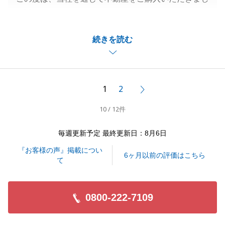
て誠にありがとうございました。
K様とご縁をいただけましたこと大変嬉しく思いま
続きを読む
す。
ご契約からお引渡しまで色々とご協力いただき、無事
にお引渡しが完了出来ました。
感謝申し上げます。
1
2
次へ
今後もお困り事等ございましたら、お気軽にお申し付
10 / 12件
けください。
何卒、よろしくお願いいたします。
毎週更新予定 最終更新日：8月6日
『お客様の声』掲載につい
6ヶ月以前の評価はこちら
て
閉じる
0800-222-7109