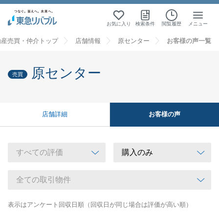
お気に入り
検索条件
閲覧履歴
メニュー
動産売買・仲介トップ
店舗情報
原センター
お客様の声一覧
原センター
売買
お客様の声
店舗詳細
表示はアンケート回収日順（回収日が同じ場合は評価が高い順）