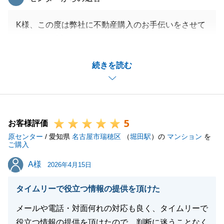
K様、この度は弊社に不動産購入のお手伝いをさせて
いただき、誠にありがとうございました。
ご遠方から名古屋まで度々お越しいただき、煩わしい
続きを読む
ことも多々あったかと思いますが、K様に諸手続きを
正確に進めていただけたことで無事最後のお引渡しま
で迎えることができました。
心より感謝申し上げます。
5
新生活を送られる上で、何かお困りの事等がございま
お客様評価
原センター
したら、いつでもお気軽にご連絡下さい。
/ 愛知県
名古屋市瑞穂区
（
堀田駅
）の
マンション
を
ご購入
この度は大変お世話になりました。
A様
A様
今後ともどうぞよろしくお願い申し上げます。
2026年4月15日
タイムリーで役立つ情報の提供を頂けた
メールや電話・対面何れの対応も良く、タイムリーで
閉じる
役立つ情報の提供を頂けたので、判断に迷うことなく