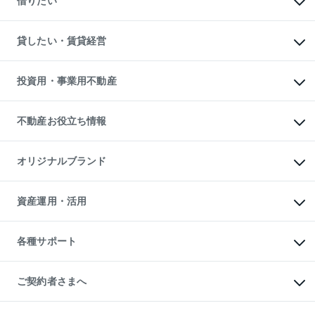
借りたい
中古一戸建ての購入
土地の売却・査定
土地の購入
スピードAI査定
不動産購入の流れ
物件を借りる
不動産売却について
注目キーワード物件特集
オフィス・店舗の賃貸
貸したい・賃貸経営
不動産査定について
購入ガイド
借りるときの流れ
売却サービス
借りるガイド
不動産売却の流れ
無料賃料査定
多言語対応
不動産買換えの流れ
マンション賃料データ
投資用・事業用不動産
売却ガイド
賃貸管理プラン
English
繁体中文
簡体中文
リロケーションについて
投資用不動産
貸すときの流れ
事業用不動産
不動産お役立ち情報
貸すガイド
マンション投資
投資用マンション
不動産AIアドバイザー Tellus Talk
マンション一棟
マンションライブラリー
オリジナルブランド
アパート経営
人気マンションランキング
アパート投資用物件
暮らしに役立つ不動産メディア

収益物件
当社売主リノベーションマンション
「Lnote」
ビル購入（ビル一棟）
一棟リノベーションマンション

資産運用・活用
不動産相場・不動産価格情報
投資用不動産の売却査定
L`GENTE（ルジェンテ）
不動産売却FAQ
事業用不動産の売却査定
区分リノベーションマンション

不動産コラム・ニュース
等価交換事業
海外不動産
Lideas（リディアス）
不動産用語集
不動産M&A
各種サポート
投資用一棟レジデンスWELL

不動産なんでもネット相談室
アセットマネジメント・出資
SQUARE（ウェルスクエア）
住まいの税金
不動産小口投資

シニア向けサポート
物件一括検索（購入＆賃貸）
LEGACIA（レガシア）
相続サポート
ご契約者さまへ
リフォームサポート
ご契約者さまサポートメニュー