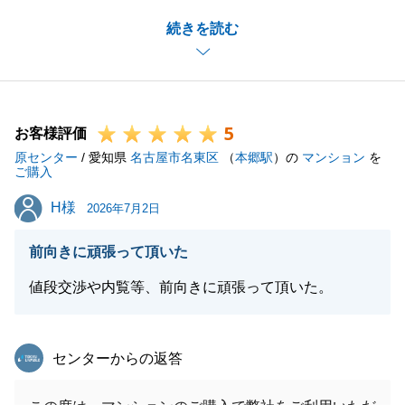
一番初めにお問合せをいただいてから、複数の物件の
続きを読む
ご案内をさせていただきましたが、I様のご満足のい
く不動産を最終的にご購入いただくことができ、私も
大変嬉しく思います。
これで一段落となるかと思いますが、今後もお困り事
5
がございましたら、何なりとお申し付けください。
お客様評価
原センター
何卒、宜しくお願い致します。
/ 愛知県
名古屋市名東区
（
本郷駅
）の
マンション
を
ご購入
H様
H様
2026年7月2日
閉じる
前向きに頑張って頂いた
値段交渉や内覧等、前向きに頑張って頂いた。
東急リバブル
センターからの返答