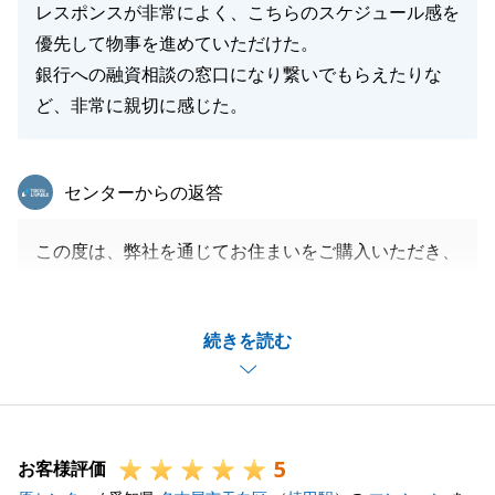
レスポンスが非常によく、こちらのスケジュール感を
優先して物事を進めていただけた。
銀行への融資相談の窓口になり繋いでもらえたりな
ど、非常に親切に感じた。
東急リバブル
センターからの返答
この度は、弊社を通じてお住まいをご購入いただき、
誠にありがとうございます。
N様のお住み替えのお手伝いをさせていただけました
続きを読む
こと大変光栄に思います。
ややタイトなスケジュールの中、FP相談、住宅ロー
ンのご面談、リフォームのお打合せ等、ご協力いただ
き、誠にありがとうございました。
5
今後もお困り事等ございましたら、お気軽にお申し付
お客様評価