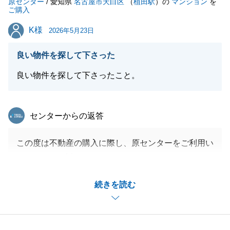
原センター
けください。
/ 愛知県
名古屋市天白区
（
植田駅
）の
マンション
を
ご購入
N様の新生活が素敵なものになりますこと心より願っ
K様
K様
ております。
2026年5月23日
良い物件を探して下さった
良い物件を探して下さったこと。
閉じる
東急リバブル
センターからの返答
この度は不動産の購入に際し、原センターをご利用い
ただきまして誠にありがとうございました。
一番初めにお問合せをいただいてから、複数の物件の
続きを読む
ご案内をさせていただきましたが、K様のご満足のい
く不動産を最終的にご購入いただくことができ、私も
大変嬉しく思います。
お住まいになられてからも、何かお困り事がございま