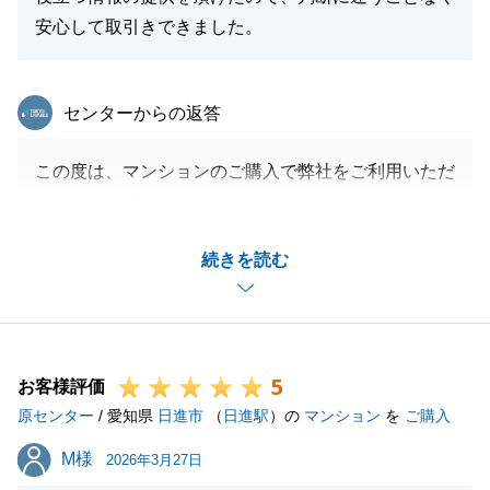
安心して取引きできました。
東急リバブル
センターからの返答
この度は、マンションのご購入で弊社をご利用いただ
きまして、誠にありがとうございます。
A様とご縁をいただけましたこと大変嬉しく思いま
続きを読む
す。
A様におかれましては、遠方にお住まいでいらっしゃ
る為、お取引きにつきまして、色々とご協力いただ
き、誠にありがとうございます。
5
無事にお取引きを行うことが出来ました。
お客様評価
原センター
これまで不動産のご売却やご購入等を私にご依頼くだ
/ 愛知県
日進市
（
日進駅
）の
マンション
を
ご購入
さり、感謝申しあげます。
M様
M様
2026年3月27日
これで一段落となるかと思いますが、今後もお困り事