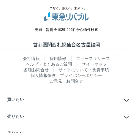
売買・賃貸 全国29,995件から物件検索
首都圏
関西
札幌
仙台
名古屋
福岡
会社情報
採用情報
ニュースリリース
ヘルプ・よくあるご質問
サイトマップ
各種お問合せ
サイトについて・免責事項
個人情報保護・プライバシーポリシー
ご意見・お問合せ
買いたい
マンションの購入
新築・分譲マンションの購入
売りたい
中古マンションの購入
一戸建ての購入
マンションの売却・査定
新築一戸建ての購入
一戸建ての売却・査定