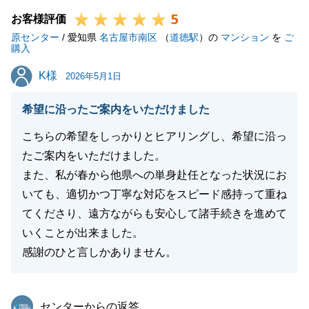
5
したらお気軽にお申し付けください。
お客様評価
原センター
引き続き東急リバブルをご愛顧のほど、よろしくお願
/ 愛知県
名古屋市南区
（
道徳駅
）の
マンション
を
ご
購入
い申し上げます。
K様
K様
2026年5月1日
希望に沿ったご案内をいただけました
閉じる
こちらの希望をしっかりとヒアリングし、希望に沿っ
たご案内をいただけました。
また、私が春から他県への単身赴任となった状況にお
いても、適切かつ丁寧な対応をスピード感持って重ね
てくださり、遠方ながらも安心して諸手続きを進めて
いくことが出来ました。
感謝のひと言しかありません。
東急リバブル
センターからの返答