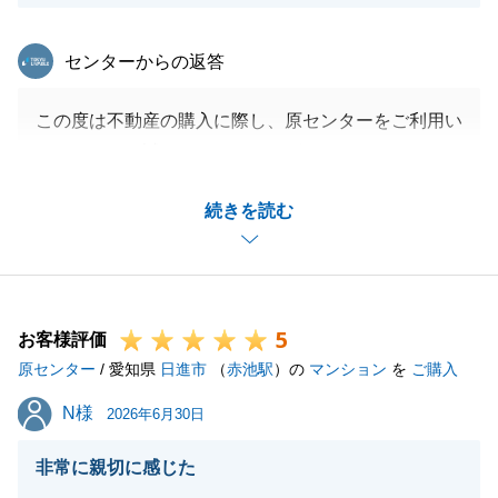
東急リバブル
センターからの返答
この度は不動産の購入に際し、原センターをご利用い
ただきまして誠にありがとうございました。
一番初めにお問合せをいただいてから、複数の物件の
続きを読む
ご案内をさせていただきましたが、I様のご満足のい
く不動産を最終的にご購入いただくことができ、私も
大変嬉しく思います。
お住まいになられてからも、何かお困り事がございま
5
したらお気軽にお申し付けください。
お客様評価
原センター
引き続き東急リバブルをご愛顧のほど、よろしくお願
/ 愛知県
日進市
（
赤池駅
）の
マンション
を
ご購入
い申し上げます。
N様
N様
2026年6月30日
非常に親切に感じた
閉じる