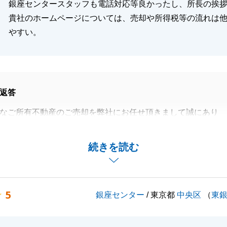
銀座センタースタッフも電話対応等良かったし、所長の挨
貴社のホームページについては、売却や所得税等の流れは
やすい。
返答
なご所有不動産のご売却を弊社にお任せ頂きまして誠にあり
した。
おかげで、スムーズにお取引きを完結することができまし
続きを読む
申し上げます。
でお困りの事がありましたら、いつでもお気軽にご用命くだ
5
銀座センター
/ 東京都
中央区
（
東
お付き合い賜れますよう、よろしくお願いいたします。