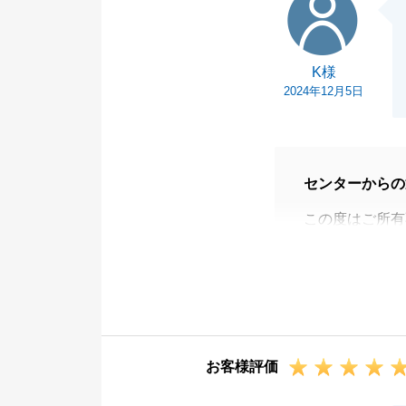
K様
2024年12月5日
センターからの
この度はご所有
談頂きまして、
大切な資産であ
らご売却をお手
迅速なご対応を
ありがとうござ
お客様評価
不動産でお困り
今後ともよろし