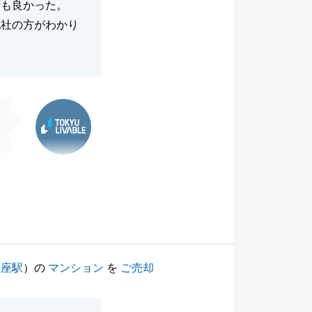
拶も良かった。
他社の方がわかり
東急リバブル
銀座駅
）の
マンション
を
ご売却