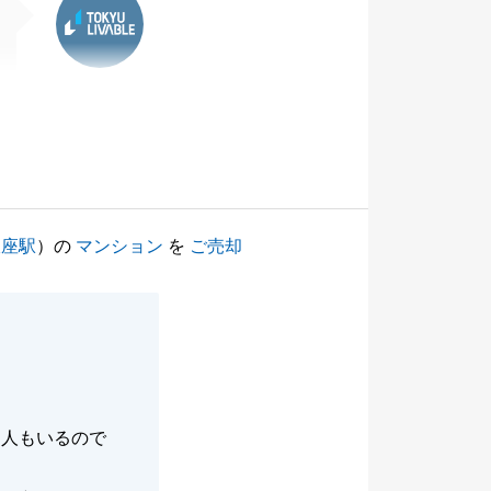
銀座駅
）の
マンション
を
ご売却
る人もいるので