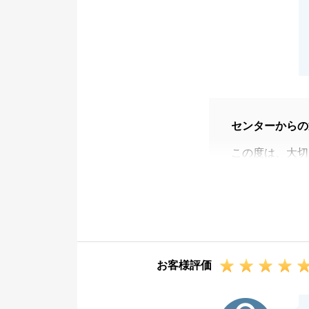
センターからの
この度は、大切
がとうございま
F様のご協力の
た。心より御礼
また不動産の件
さいませ。
お客様評価
今後とも末永く
K様