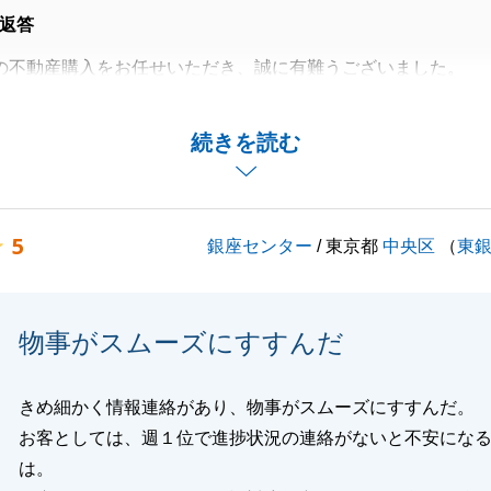
返答
の不動産購入をお任せいただき、誠に有難うございました。
てたことを大変嬉しく思います。
屋が売れてしまったりしましたが、最終的に非常に良いお部
続きを読む
頂く事ができ、ほっとしております。
どございましたらお気軽にお声掛け下さい。
バブルをご愛顧の程、よろしくお願いいたします。
5
銀座センター
/ 東京都
中央区
（
東
閉じる
物事がスムーズにすすんだ
きめ細かく情報連絡があり、物事がスムーズにすすんだ。
お客としては、週１位で進捗状況の連絡がないと不安にな
は。