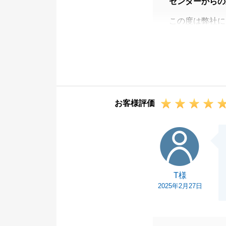
センターからの
この度は弊社に
ざいました。
また長期にわた
御礼申し上げま
この度のお取引
当方として至ら
お客様評価
誠に申し訳あり
もし、また弊社
T様
かし、N様にご
ます。
今後とも、よろ
T様
2025年2月27日