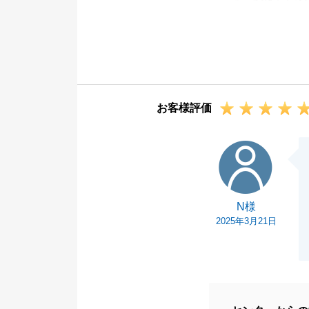
がとうございま
T様には今回の
だいており、心
引き続きT様の
ござましたら、
お客様評価
今後とも末永く
N様
N様
2025年3月21日