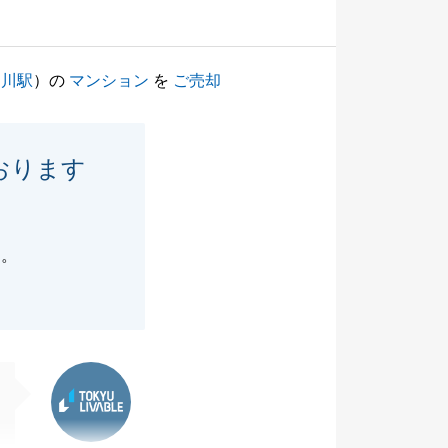
品川駅
）の
マンション
を
ご売却
おります
す。
東急リバブル