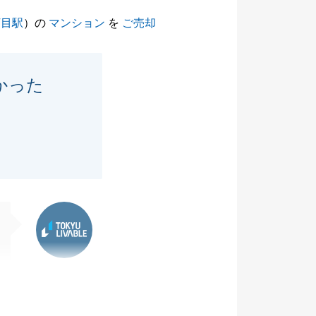
丁目駅
）の
マンション
を
ご売却
かった
東急リバブル