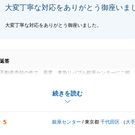
大変丁寧な対応をありがとう御座いま
閉じる
大変丁寧な対応をありがとう御座いました。
返答
不動産売却の件で、再度、東急リバブル銀座センターにご相
誠に有難うございました。
る不動産のご売却をお任せいただいたこと、また、微力なが
続きを読む
伝いできたことを大変嬉しく感じております。
頂いたおかげで、買主様からお申込を頂戴できました。誠に
います。
5
銀座センター
/ 東京都
千代田区
（
大
の事があれば、お気軽のお申し付けください。
くお願いいたします。