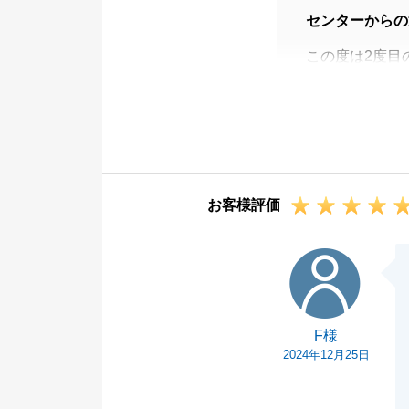
センターからの
この度は2度目
T様のお役に立
内見予定のお部
屋をご購入して
お困りのことな
今後とも東急リ
お客様評価
F様
F様
2024年12月25日