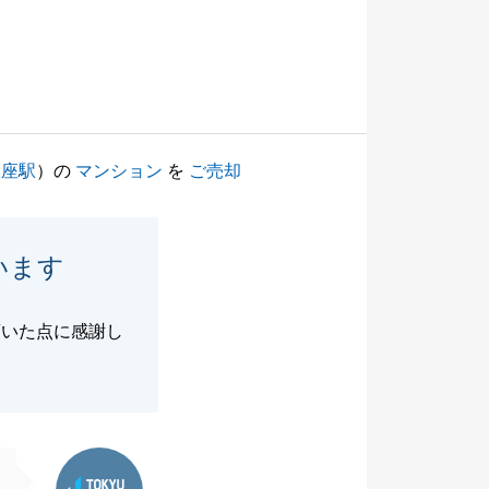
銀座駅
）の
マンション
を
ご売却
います
頂いた点に感謝し
東急リバブル