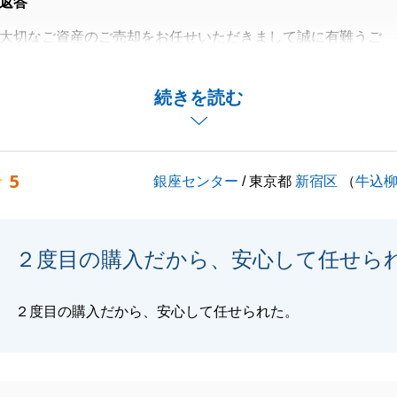
返答
大切なご資産のご売却をお任せいただきまして誠に有難うご
り、弊社にて賃貸管理もお任せいただきましたこと、重ねて
続きを読む
す。
きにおきましては、取引に必要となる書類のアナウンス等、
ない点がございまして、N様にはご不便をお掛けしてしまい
5
銀座センター
/ 東京都
新宿区
（
牛込
ませんでした。
にご用命いただく機会がございましたら、この度の経験を活
満足いただける取引をご提供できるよう尽力させていただき
２度目の購入だから、安心して任せら
しくお願い申し上げます。
２度目の購入だから、安心して任せられた。
閉じる