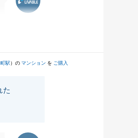
柳町駅
）の
マンション
を
ご購入
れた
東急リバブル