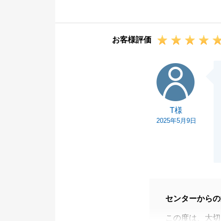
ご両親の不動産
ております。
新しい生活はも
お客様評価
近くにいった際
今後も不動産で
T様
ださい。
これからもよろ
T様
2025年5月9日
センターからの
この度は、大切