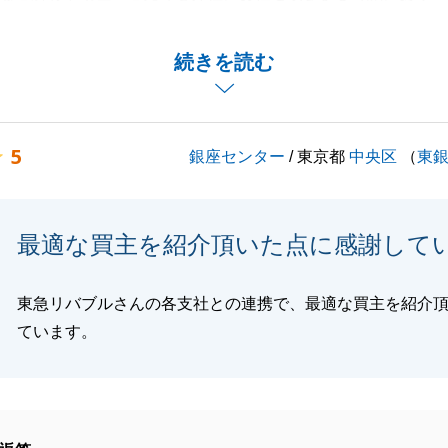
した。
不動産売却以外にも複数の不動産お取引の際にお声がけいた
続きを読む
より御礼申し上げます。
お役に立たせていただきたく、弊社でお役に立てそうな事が
いつでもお気軽にご相談くださいませ。
5
銀座センター
/ 東京都
中央区
（
東
お付き合い賜れますよう、よろしくお願いいたします。
最適な買主を紹介頂いた点に感謝して
閉じる
東急リバブルさんの各支社との連携で、最適な買主を紹介
ています。