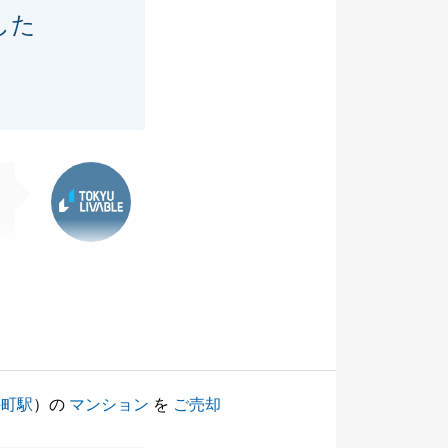
した
東急リバブル
手町駅
）の
マンション
を
ご売却