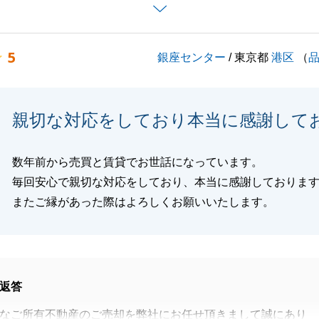
売却に続き、S様のご自宅も無事にご成約が出来、ほっとし
う慣れましたでしょうか。
5
銀座センター
/ 東京都
港区
（
にはご挨拶させて頂けますと幸いです。
なにかお困りの事がございましたら、お気軽にお申し付けく
親切な対応をしており本当に感謝して
しくお願いいたします。
数年前から売買と賃貸でお世話になっています。
毎回安心で親切な対応をしており、本当に感謝しておりま
閉じる
またご縁があった際はよろしくお願いいたします。
返答
なご所有不動産のご売却を弊社にお任せ頂きまして誠にあり