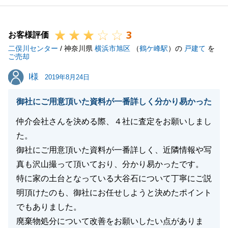
3
お客様評価
二俣川センター
/ 神奈川県
横浜市旭区
（
鶴ケ峰駅
）の
戸建て
を
ご売却
I様
I様
2019年8月24日
御社にご用意頂いた資料が一番詳しく分かり易かった
仲介会社さんを決める際、４社に査定をお願いしまし
た。
御社にご用意頂いた資料が一番詳しく、近隣情報や写
真も沢山撮って頂いており、分かり易かったです。
特に家の土台となっている大谷石について丁寧にご説
明頂けたのも、御社にお任せしようと決めたポイント
でもありました。
廃棄物処分について改善をお願いしたい点がありま