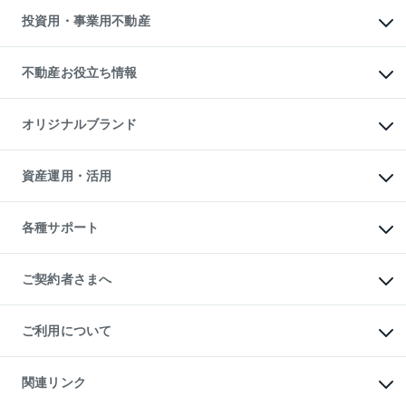
無料賃料査定
多言語対応
不動産買換えの流れ
マンション賃料データ
投資用・事業用不動産
売却ガイド
賃貸管理プラン
English
繁体中文
簡体中文
リロケーションについて
投資用不動産
貸すときの流れ
事業用不動産
不動産お役立ち情報
貸すガイド
マンション投資
投資用マンション
不動産AIアドバイザー Tellus Talk
マンション一棟
マンションライブラリー
オリジナルブランド
アパート経営
人気マンションランキング
アパート投資用物件
暮らしに役立つ不動産メディア

収益物件
当社売主リノベーションマンション
「Lnote」
ビル購入（ビル一棟）
一棟リノベーションマンション

資産運用・活用
不動産相場・不動産価格情報
投資用不動産の売却査定
L`GENTE（ルジェンテ）
不動産売却FAQ
事業用不動産の売却査定
区分リノベーションマンション

不動産コラム・ニュース
等価交換事業
海外不動産
Lideas（リディアス）
不動産用語集
不動産M&A
各種サポート
投資用一棟レジデンスWELL

不動産なんでもネット相談室
アセットマネジメント・出資
SQUARE（ウェルスクエア）
住まいの税金
不動産小口投資

シニア向けサポート
物件一括検索（購入＆賃貸）
LEGACIA（レガシア）
相続サポート
ご契約者さまへ
リフォームサポート
ご契約者さまサポートメニュー
ご紹介・再契約特典
ご利用について
入居者様専用-各種ご案内（賃貸）
東急こすもす会「こすもすWeb」
本人確認に関するお客様へのお願い
金融商品取引について
関連リンク
東急リバブル ソーシャルメディアポリシー