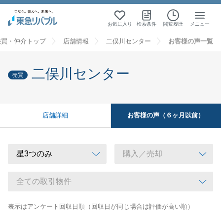
お気に入り
検索条件
閲覧履歴
メニュー
売買・仲介トップ
店舗情報
二俣川センター
お客様の声一覧
二俣川センター
売買
お客様の声（６ヶ月以前）
店舗詳細
表示はアンケート回収日順（回収日が同じ場合は評価が高い順）