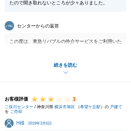
たので聞き取れないところが少々ありました。
東急リバブル
センターからの返答
この度は、東急リバブルの仲介サービスをご利用いた
だき、誠にありがとうございました。
なお、接客については、少し早口で滑舌が悪く、申し
続きを読む
訳ございませんでした。
お客様のご意見、今後の営業活動の糧にさせて頂きま
す。
また何か不動産の事でご相談などございましたら、お
3
気軽にご連絡下さいませ。
お客様評価
二俣川センター
何卒、よろしくお願いします。
/ 神奈川県
横浜市旭区
（
希望ケ丘駅
）の
戸建て
を
ご売却
H様
H様
2019年3月6日