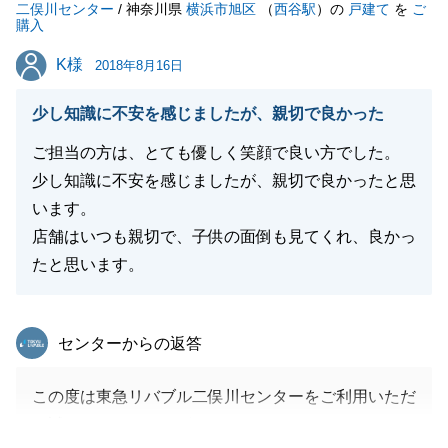
二俣川センター
これからも末永く宜しくお願い致します。
/ 神奈川県
横浜市旭区
（
西谷駅
）の
戸建て
を
ご
購入
今後ともお役に立てることがございましたらいつでも
K様
K様
お声掛け下さい。
2018年8月16日
ありがとうございました。
少し知識に不安を感じましたが、親切で良かった
ご担当の方は、とても優しく笑顔で良い方でした。
少し知識に不安を感じましたが、親切で良かったと思
閉じる
います。
店舗はいつも親切で、子供の面倒も見てくれ、良かっ
たと思います。
東急リバブル
センターからの返答
この度は東急リバブル二俣川センターをご利用いただ
き誠にありがとうございました。