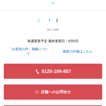
談は当社で開催しております無料税務相談にご誘導を
させていただきます。
ホームページ掲載につきましても、物件の掲載件数を
1
2
前へ
増やすようにいたします。
20 / 20件
お忙しいところ、貴重なご意見をいただき誠にありが
とうございました。
毎週更新予定 最終更新日：8月6日
今後ともよろしくお願いいたします。
『お客様の声』掲載につい
最新の評価はこちら
て
閉じる
0120-109-857
店舗へのお問合せ