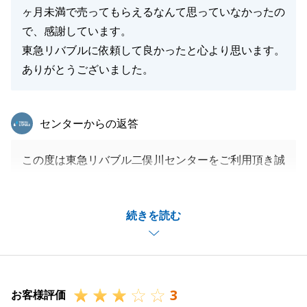
ヶ月未満で売ってもらえるなんて思っていなかったの
で、感謝しています。
東急リバブルに依頼して良かったと心より思います。
ありがとうございました。
東急リバブル
センターからの返答
この度は東急リバブル二俣川センターをご利用頂き誠
にありがとうございました。
Ｍ様は売却活動に積極的にご参加下さり、進め方など
続きを読む
を一緒に考えさせて頂きとても楽しく販売活動を進め
ることができました。
売却結果にもご満足して頂きとてもうれしいです。
１ヶ月で売却になりましたのでＭ様とのお付き合いさ
3
せて頂いたお時間も短くさみしさも感じております。
お客様評価