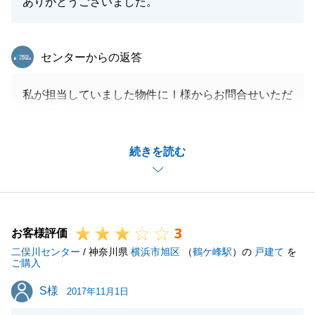
ありがとうございました。
東急リバブル
センターからの返答
私が担当していました物件にⅠ様からお問合せいただ
き、周辺の物件も含め幾つかご覧いただいた中でお決
めいただきました。奥様がご出産をお控えになってい
続きを読む
るご多忙の中、ご契約後のﾛｰﾝ手続等もご協力いただ
き、スムーズにお進めいただきましたが、当初予定し
ておりました、天井のチェックが、買主様・売主様・
リフォーム業者とのスケジュールが合わず、お引渡し
3
間際になってしまいましたことは大変申し訳ございま
お客様評価
二俣川センター
せんでした。
/ 神奈川県
横浜市旭区
（
鶴ケ峰駅
）の
戸建て
を
ご購入
その後、無事お子様もお生まれになったとのこと、誠
S様
S様
におめでとうございます。
2017年11月1日
皆様、末永くお幸せにお過ごし下さい。