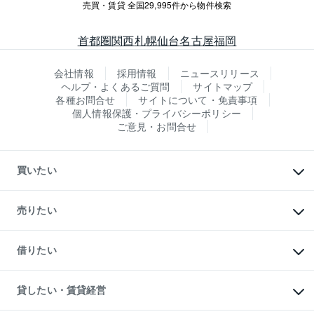
売買・賃貸 全国29,995件から物件検索
首都圏
関西
札幌
仙台
名古屋
福岡
会社情報
採用情報
ニュースリリース
ヘルプ・よくあるご質問
サイトマップ
各種お問合せ
サイトについて・免責事項
個人情報保護・プライバシーポリシー
ご意見・お問合せ
買いたい
マンションの購入
新築・分譲マンションの購入
売りたい
中古マンションの購入
一戸建ての購入
マンションの売却・査定
新築一戸建ての購入
一戸建ての売却・査定
借りたい
中古一戸建ての購入
土地の売却・査定
土地の購入
スピードAI査定
不動産購入の流れ
物件を借りる
不動産売却について
注目キーワード物件特集
オフィス・店舗の賃貸
貸したい・賃貸経営
不動産査定について
購入ガイド
借りるときの流れ
売却サービス
借りるガイド
不動産売却の流れ