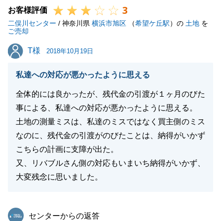
3
何かお困りのことがございましたらお気軽にご連絡下
お客様評価
二俣川センター
さい。
/ 神奈川県
横浜市旭区
（
希望ケ丘駅
）の
土地
を
ご売却
T様
T様
2018年10月19日
閉じる
私達への対応が悪かったように思える
全体的には良かったが、残代金の引渡が１ヶ月のびた
事による、私達への対応が悪かったように思える。
土地の測量ミスは、私達のミスではなく買主側のミス
なのに、残代金の引渡がのびたことは、納得がいかず
こちらの計画に支障が出た。
又、リバブルさん側の対応もいまいち納得がいかず、
大変残念に思いました。
東急リバブル
センターからの返答