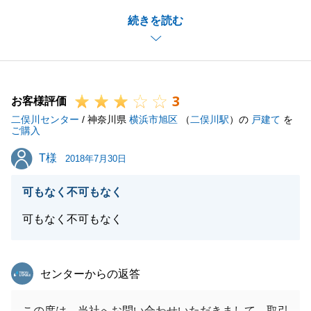
未完成の新築住宅のお取引であったため、K様とはご
続きを読む
契約からお引渡まで半年ほどのお付き合いになりまし
た。
その中で、私の知識不足、経験不足でご迷惑をおかけ
する事もありましたがK様はいつも優しく迎えてくだ
3
さりました。もっと勉強し、お客様を幸せにできるよ
お客様評価
二俣川センター
うに成長していかなければいけないと強く感じまし
/ 神奈川県
横浜市旭区
（
二俣川駅
）の
戸建て
を
ご購入
た。
T様
T様
また、K様が新居での新しいご生活をみなさんで楽し
2018年7月30日
くスタートしているようでうれしく思います。
可もなく不可もなく
これからも何かお困りのことがございましたら、いつ
でもご連絡頂きたいと思います。
可もなく不可もなく
ありがとうございました。
東急リバブル
センターからの返答
閉じる
この度は、当社へお問い合わせいただきまして、取引