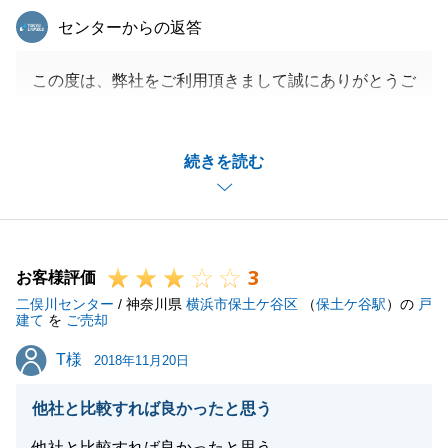
東急リバブル
センターからの返答
この度は、弊社をご利用頂きまして誠にありがとうご
ざいました。
Ｈ様にはかなりタイトなスケジュールのご協力を頂く
続きを読む
こととなってしまい、大変申し訳ございませんでし
た。
また、ご指摘頂きまして誠にありがとうございます。
今後につきましては、余裕を持ったスケジュールをご
3
提案できるよう努めてまいります。
お客様評価
二俣川センター
/ 神奈川県
横浜市保土ケ谷区
（
保土ケ谷駅
）の
戸
建て
を
ご売却
T様
T様
2018年11月20日
閉じる
他社と比較すれば良かったと思う
他社と比較すれば良かったと思う。