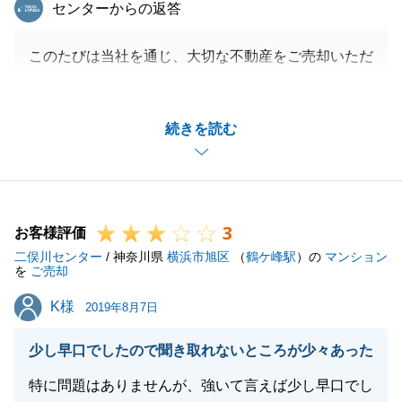
東急リバブル
センターからの返答
このたびは当社を通じ、大切な不動産をご売却いただ
き、誠にありがとうございます。
今回、ご指摘いただいたことは真摯に受け止め、改善
続きを読む
に向け、取り組んでまいりたいと思います。
会社としてもトータルでより良いサービスがご提供で
きるよう努めてまいります。
今後とも弊社をよろしくお願いいたします。
3
お客様評価
二俣川センター
/ 神奈川県
横浜市旭区
（
鶴ケ峰駅
）の
マンション
を
ご売却
閉じる
K様
K様
2019年8月7日
少し早口でしたので聞き取れないところが少々あった
特に問題はありませんが、強いて言えば少し早口でし