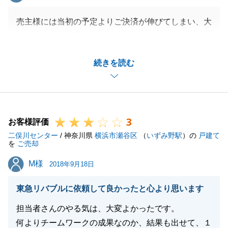
売主様には当初の予定よりご決済が伸びてしまい、大
変に申し訳なく思います。結果的には、ご決済できま
したものの、ご迷惑をおかけし、本当に申し訳ござい
続きを読む
ませんでした。
また、ご売却の諸手続きだけでなく、同時進行で複雑
なお手続きがたくさんある中、色々とご協力をいただ
き、本当にありがとうございました。
3
お客様評価
二俣川センター
/ 神奈川県
横浜市瀬谷区
（
いずみ野駅
）の
戸建て
を
ご売却
閉じる
M様
M様
2018年9月18日
東急リバブルに依頼して良かったと心より思います
担当者さんのやる気は、大変よかったです。
何よりチームワークの成果なのか、結果も出せて、１