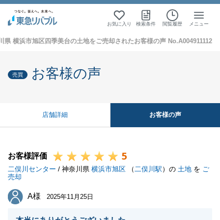
お気に入り
検索条件
閲覧履歴
メニュー
川県 横浜市旭区四季美台の土地をご売却されたお客様の声 No.A004911112
お客様の声
売買
お客様の声
店舗詳細
5
お客様評価
二俣川センター
/ 神奈川県
横浜市旭区
（
二俣川駅
）の
土地
を
ご
売却
A様
A様
2025年11月25日