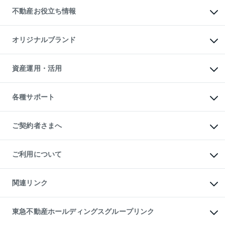
投資用不動産
貸すときの流れ
事業用不動産
不動産お役立ち情報
貸すガイド
マンション投資
投資用マンション
不動産AIアドバイザー Tellus Talk
マンション一棟
マンションライブラリー
オリジナルブランド
アパート経営
人気マンションランキング
アパート投資用物件
暮らしに役立つ不動産メディア

収益物件
当社売主リノベーションマンション
「Lnote」
ビル購入（ビル一棟）
一棟リノベーションマンション

資産運用・活用
不動産相場・不動産価格情報
投資用不動産の売却査定
L`GENTE（ルジェンテ）
不動産売却FAQ
事業用不動産の売却査定
区分リノベーションマンション

不動産コラム・ニュース
等価交換事業
海外不動産
Lideas（リディアス）
不動産用語集
不動産M&A
各種サポート
投資用一棟レジデンスWELL

不動産なんでもネット相談室
アセットマネジメント・出資
SQUARE（ウェルスクエア）
住まいの税金
不動産小口投資

シニア向けサポート
物件一括検索（購入＆賃貸）
LEGACIA（レガシア）
相続サポート
ご契約者さまへ
リフォームサポート
ご契約者さまサポートメニュー
ご紹介・再契約特典
ご利用について
入居者様専用-各種ご案内（賃貸）
東急こすもす会「こすもすWeb」
本人確認に関するお客様へのお願い
金融商品取引について
関連リンク
東急リバブル ソーシャルメディアポリシー
ご意見・お問い合わせ（金融商品取引専用の相談・お問い合わせ窓口）
すまいValue
保険募集におけるプライバシー・ポリシー
これからご結婚される方に東急百貨店のブライダルクラブ
東急不動産ホールディングスグループリンク
ダイレクトメール（郵送物）・Eメールなどの送付停止について
人材サービスのご用命は 東急リバブルスタッフ株式会社まで
宅地建物取引業者の皆様へ
東北の逸品を贈ります 東北すぐれものセレクション