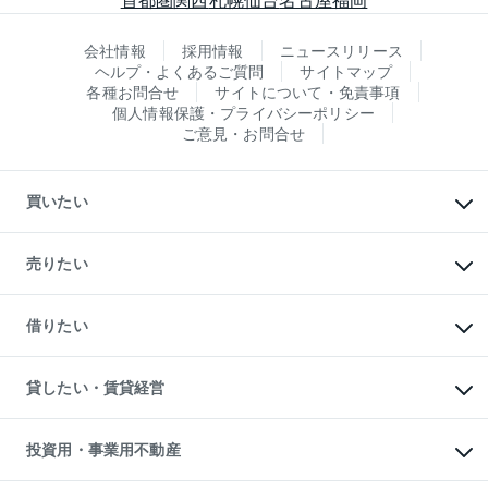
会社情報
採用情報
ニュースリリース
ヘルプ・よくあるご質問
サイトマップ
各種お問合せ
サイトについて・免責事項
個人情報保護・プライバシーポリシー
ご意見・お問合せ
買いたい
マンションの購入
新築・分譲マンションの購入
売りたい
中古マンションの購入
一戸建ての購入
マンションの売却・査定
新築一戸建ての購入
一戸建ての売却・査定
借りたい
中古一戸建ての購入
土地の売却・査定
土地の購入
スピードAI査定
不動産購入の流れ
物件を借りる
不動産売却について
注目キーワード物件特集
オフィス・店舗の賃貸
貸したい・賃貸経営
不動産査定について
購入ガイド
借りるときの流れ
売却サービス
借りるガイド
不動産売却の流れ
無料賃料査定
多言語対応
不動産買換えの流れ
マンション賃料データ
投資用・事業用不動産
売却ガイド
賃貸管理プラン
English
繁体中文
簡体中文
リロケーションについて