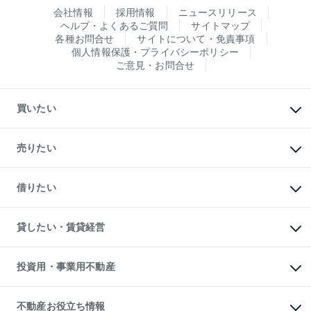
会社情報
採用情報
ニュースリリース
ヘルプ・よくあるご質問
サイトマップ
各種お問合せ
サイトについて・免責事項
個人情報保護・プライバシーポリシー
ご意見・お問合せ
買いたい
マンションの購入
新築・分譲マンションの購入
売りたい
中古マンションの購入
一戸建ての購入
マンションの売却・査定
新築一戸建ての購入
一戸建ての売却・査定
借りたい
中古一戸建ての購入
土地の売却・査定
土地の購入
スピードAI査定
不動産購入の流れ
物件を借りる
不動産売却について
注目キーワード物件特集
オフィス・店舗の賃貸
貸したい・賃貸経営
不動産査定について
購入ガイド
借りるときの流れ
売却サービス
借りるガイド
不動産売却の流れ
無料賃料査定
多言語対応
不動産買換えの流れ
マンション賃料データ
投資用・事業用不動産
売却ガイド
賃貸管理プラン
English
繁体中文
簡体中文
リロケーションについて
投資用不動産
貸すときの流れ
事業用不動産
不動産お役立ち情報
貸すガイド