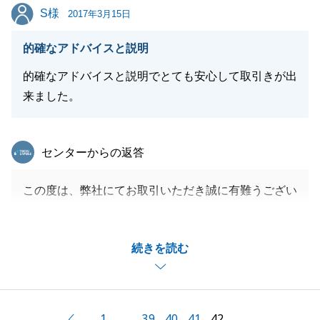
S様
S様
末永いお付き合い宜しくお願い致します。
2017年3月15日
的確なアドバイスと説明
的確なアドバイスと説明でとても安心して取引きが出
閉じる
来ました。
東急リバブル
センターからの返答
この度は、弊社にてお取引いただき誠に有難うござい
ます。
また、コメントまでいただき有難うございます。
続きを読む
お買換えのためご不安点が多かったと思いますが、S
様のご協力もあり早期成約ができた事嬉しく思ってお
ります。
引き続き、ご不明点などございましたらお気軽にお声
1
39
40
41
42
前へ