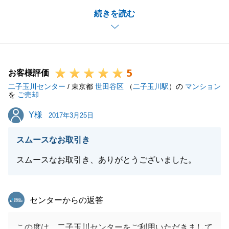
また、貴重なコメントを頂きまして深く感謝申し上げ
続きを読む
ます。
ご契約日当日にお話が無くなった時は、大変申し訳無
い気持ちでいっぱいでしたが、その後無事にお取引を
終えることができ、大変嬉しく思っております。
5
ご購入の際も「任せて良かった」と思って頂けるよう
お客様評価
二子玉川センター
誠心誠意お手伝い致しますので、是非お声掛け頂けれ
/ 東京都
世田谷区
（
二子玉川駅
）の
マンション
を
ご売却
ばと思います。
Y様
Y様
今後とも東急リバブルをご愛顧の程、よろしくお願い
2017年3月25日
致します。
スムースなお取引き
スムースなお取引き、ありがとうございました。
閉じる
東急リバブル
センターからの返答
この度は、二子玉川センターをご利用いただきまして