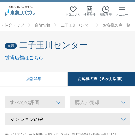
お気に入り
検索条件
閲覧履歴
メニュー
買・仲介トップ
店舗情報
二子玉川センター
お客様の声一覧
二子玉川センター
売買
賃貸店舗はこちら
お客様の声（６ヶ月以前）
店舗詳細
表示はアンケート回収日順（回収日が同じ場合は評価が高い順）