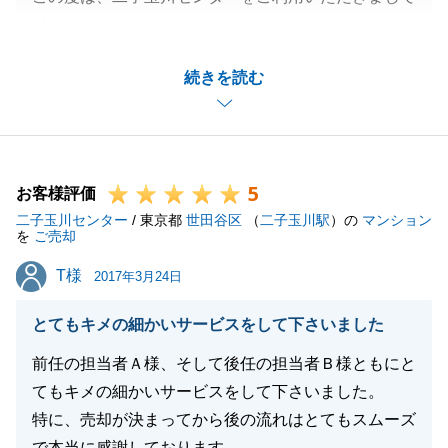
誠にありがとうございました。
お客様の大切な不動産のご売却をお手伝い出来、お役
続きを読む
に立てたことを大変嬉しく思います。
いつもフットワークが軽く、ご対応いただいたおかげ
で、スムーズにお取引をすることができました。
また、お困りのことがございましたら、お気軽にお問
5
合せいただければと思います。
お客様評価
二子玉川センター
今後ともよろしくお願い致します。
/ 東京都
世田谷区
（
二子玉川駅
）の
マンション
を
ご売却
T様
T様
2017年3月24日
閉じる
とてもキメの細かいサービスをして下さいました
前任の担当者Ａ様、そして後任の担当者Ｂ様ともにと
てもキメの細かいサービスをして下さいました。
特に、売却が決まってから後の流れはとてもスムーズ
で本当に感謝しております。