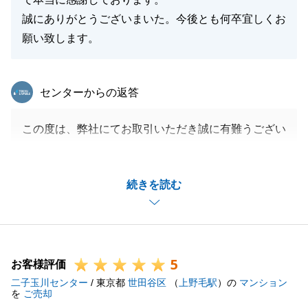
誠にありがとうございまいた。今後とも何卒宜しくお
願い致します。
東急リバブル
センターからの返答
この度は、弊社にてお取引いただき誠に有難うござい
ます。
T様より大変ありがたいお言葉をいただき嬉しく思っ
続きを読む
ております。
しかしながら売却開始から成約まで、若干時間が掛か
ってしまい、ご提案のタイミングなどに関し深く反省
しております。
5
是非、御親族、ご友人の紹介もお待ちしております。
お客様評価
二子玉川センター
また、ご不明点などございましたら何なりとお申し付
/ 東京都
世田谷区
（
上野毛駅
）の
マンション
を
ご売却
けください。