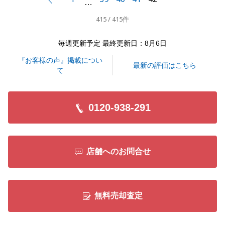
…
掛けください。
415 / 415件
最後に、不動産でお困りのご親族、ご友人など是非ご
紹介ください。
毎週更新予定 最終更新日：8月6日
よろしくお願い致します。
『お客様の声』掲載につい
最新の評価はこちら
て
閉じる
0120-938-291
店舗へのお問合せ
無料売却査定