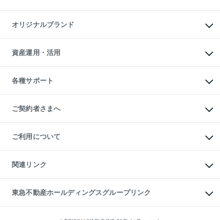
マンション投資
投資用マンション
不動産AIアドバイザー Tellus Talk
マンション一棟
マンションライブラリー
オリジナルブランド
アパート経営
人気マンションランキング
アパート投資用物件
暮らしに役立つ不動産メディア

収益物件
当社売主リノベーションマンション
「Lnote」
ビル購入（ビル一棟）
一棟リノベーションマンション

資産運用・活用
不動産相場・不動産価格情報
投資用不動産の売却査定
L`GENTE（ルジェンテ）
不動産売却FAQ
事業用不動産の売却査定
区分リノベーションマンション

不動産コラム・ニュース
等価交換事業
海外不動産
Lideas（リディアス）
不動産用語集
不動産M&A
各種サポート
投資用一棟レジデンスWELL

不動産なんでもネット相談室
アセットマネジメント・出資
SQUARE（ウェルスクエア）
住まいの税金
不動産小口投資

シニア向けサポート
物件一括検索（購入＆賃貸）
LEGACIA（レガシア）
相続サポート
ご契約者さまへ
リフォームサポート
ご契約者さまサポートメニュー
ご紹介・再契約特典
ご利用について
入居者様専用-各種ご案内（賃貸）
東急こすもす会「こすもすWeb」
本人確認に関するお客様へのお願い
金融商品取引について
関連リンク
東急リバブル ソーシャルメディアポリシー
ご意見・お問い合わせ（金融商品取引専用の相談・お問い合わせ窓口）
すまいValue
保険募集におけるプライバシー・ポリシー
これからご結婚される方に東急百貨店のブライダルクラブ
東急不動産ホールディングスグループリンク
ダイレクトメール（郵送物）・Eメールなどの送付停止について
人材サービスのご用命は 東急リバブルスタッフ株式会社まで
宅地建物取引業者の皆様へ
東北の逸品を贈ります 東北すぐれものセレクション
東急不動産
民泊の開業・運営のご相談は「ReINN株式会社」まで
東急コミュニティー