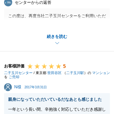
東急リバブル
センターからの返答
この度は、再度当社二子玉川センターをご利用いただ
きまして、誠にありがとうございました。
お取引が無事に行えたこと、又そのお手伝いが出来ま
続きを読む
したこと、大変嬉しく思います。
チラシ等のタイミングや価格の値引きについても、お
客様と一緒に考え、ご理解いただいたおかげで、無事
にご成約することができました。
5
また、お困りのことがございましたら、お気軽にご連
お客様評価
二子玉川センター
絡いただければと思います。
/ 東京都
世田谷区
（
二子玉川駅
）の
マンション
を
ご売却
今後ともよろしくお願い致します。
N様
N様
2017年3月31日
親身になっていただいているだなあとも感じました
閉じる
一年という長い間、辛抱強く対応していただき感謝し