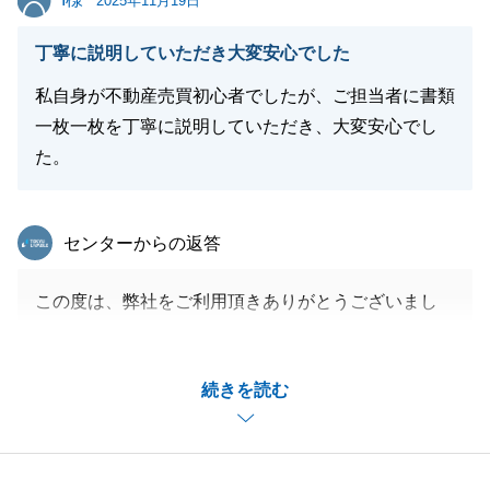
2025年11月19日
閉じる
丁寧に説明していただき大変安心でした
私自身が不動産売買初心者でしたが、ご担当者に書類
一枚一枚を丁寧に説明していただき、大変安心でし
た。
東急リバブル
センターからの返答
この度は、弊社をご利用頂きありがとうございまし
た。
思い出の詰まった不動産のご売却は断腸の思いであっ
続きを読む
たと存じますが、弊社へご売却をお任せいただいたこ
とを大変嬉しく思います。
リフォーム後、再度販売活動を行いますが、是非良い
人にご購入頂けますよう頑張ります。