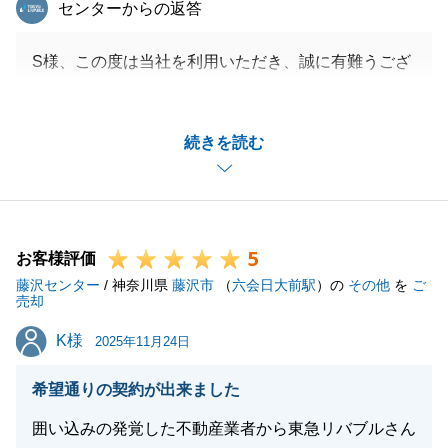
東急リバブル
センターからの返答
S様、この度は当社を利用いただき、誠に有難うござ
いました。
嬉しいお言葉をいただきまして、深く感謝申し上げま
続きを読む
す。
今後も不動産に関するお困りごとがあれば、S様のお
役に立てますよう尽力いたします。
引き続き、ご紹介も含め、S様に喜んでいただく為、
5
日々精進して参ります。
お客様評価
藤沢センター
今後とも引続き宜しくお願いいたします。
/ 神奈川県
藤沢市
（
六会日大前駅
）の
その他
を
ご
売却
K様
K様
2025年11月24日
閉じる
希望通りの契約が出来ました
囲い込みの発覚した不動産業者から東急リバブルさん