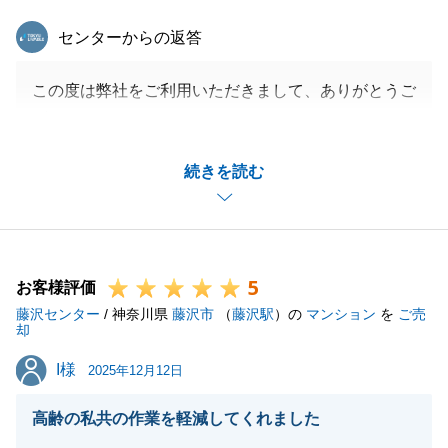
東急リバブル
センターからの返答
この度は弊社をご利用いただきまして、ありがとうご
ざいました。
遠方のところ、C様には何度も現地まで足をお運びい
続きを読む
ただき、本当にありがとうございます。
今後、不動産のことでお困りごとがありましたら、い
つでもお気軽にご連絡ください。
今後とも、宜しくお願いいたします。
5
お客様評価
藤沢センター
/ 神奈川県
藤沢市
（
藤沢駅
）の
マンション
を
ご売
却
閉じる
I様
I様
2025年12月12日
高齢の私共の作業を軽減してくれました