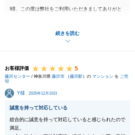
I様、この度は弊社をご利用いただきましてありがと
うございました。
I様のご協力もあり、スムーズにお取引を完了するこ
続きを読む
とができました。
本当にありがとうございました。
不動産に関することで、ご不明な点がございましたら
今後もお気軽にお申し付けくださいませ。
5
今後とも、よろしくお願いいたします。
お客様評価
藤沢センター
/ 神奈川県
藤沢市
（
藤沢駅
）の
マンション
を
ご売
却
Y様
Y様
2025年12月10日
閉じる
誠意を持って対応している
総合的に誠意を持って対応していると感じられたので
満足。