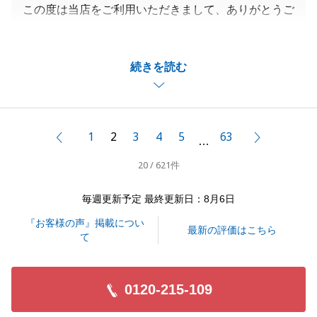
この度は当店をご利用いただきまして、ありがとうご
ざいます。
最初にお会いしたのは、奥様がご来店された時でした
続きを読む
ね。
その後、海外にいらっしゃるご主人様にもお時間をい
ただき、日本と海外の書類のやり取りではH様にお力
添えいただいたおかげで大変スムーズにお手続きがで
1
2
3
4
5
63
前へ
次へ
…
きました。
20 / 621件
思い出が詰まった大切な不動産の売却を、私にお手伝
いさせていただき本当にありがとうございました。
毎週更新予定 最終更新日：8月6日
またご相談がありましたら、いつでもお気軽にお申し
『お客様の声』掲載につい
つけください。
最新の評価はこちら
て
0120-215-109
閉じる