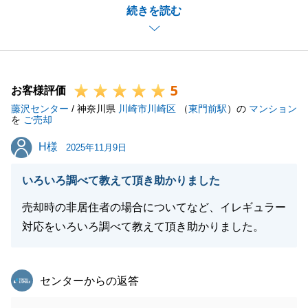
続きを読む
無事に旧自宅のご売却を完了できたのは、M様の温か
いご理解を得られた賜物と心より感謝しております。
不動産に関することで、何かございまいしたら、お気
軽にお申し付けください。
5
お客様評価
藤沢センター
/ 神奈川県
川崎市川崎区
（
東門前駅
）の
マンション
を
ご売却
閉じる
H様
H様
2025年11月9日
いろいろ調べて教えて頂き助かりました
売却時の非居住者の場合についてなど、イレギュラー
対応をいろいろ調べて教えて頂き助かりました。
東急リバブル
センターからの返答