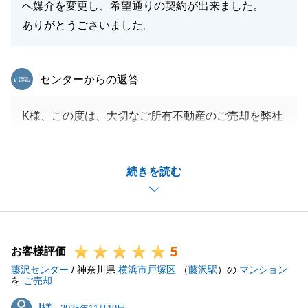
へ媒介を変更し、希望通りの契約が出来ました。
ありがとうごさいました。
東急リバブル
センターからの返答
K様、この度は、大切なご所有不動産のご売却を弊社
にお任せいただきありがとうございました。
ご不安な思いもあったかと思いますが、良いタイミン
続きを読む
グでご売却ができ、私もうれしく思います。
K様の多大なサポートに感謝しております。
今度、不動産に関するお困りごとがございましたら、
是非お気軽にご連絡くださいませ。
5
今後ともよろしくお願いいたします。
お客様評価
藤沢センター
/ 神奈川県
横浜市戸塚区
（
藤沢駅
）の
マンション
を
ご売却
I様
I様