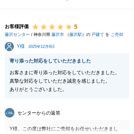
境界明示、地目変更、残置物撤去、建物解体、滅失登
記などなど、多くのお願い事を致しましたが、全てス
ピーディーにご対応頂き大変助かりました。
5
今後とも、お気軽にご連絡を頂けますと幸いです。宜
お客様評価
藤沢センター
しくお願いいたします。
/ 神奈川県
藤沢市
（
藤沢駅
）の
戸建て
を
ご売却
Y様
Y様
2025年12月8日
閉じる
寄り添った対応をしていただきました
お客さまに寄り添った対応をしていただきました。
真摯な対応をしていただき誠意を感じました。
ありがとうございました。
東急リバブル
センターからの返答
Y様、この度は弊社にご売却をお任せいただきまし