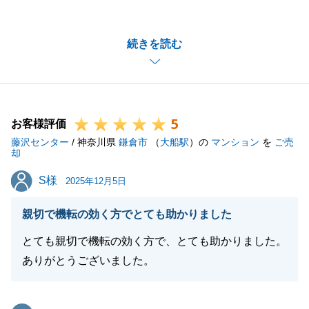
て、誠にありがとうございました。
お引渡しを迎えるまで、隣地の方へのご挨拶等にご多
続きを読む
忙の中ご対応いただいたこと、重ねて御礼申し上げま
す。
今後も不動産のことでご不明な点やご質問がございま
したらいつでもお気軽にご連絡くださいませ。
5
引き続き、何卒よろしくお願い申し上げます。
お客様評価
藤沢センター
/ 神奈川県
鎌倉市
（
大船駅
）の
マンション
を
ご売
却
S様
S様
2025年12月5日
閉じる
親切で機転の効く方でとても助かりました
とても親切で機転の効く方で、とても助かりました。
ありがとうございました。