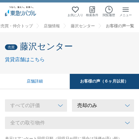
お気に入り
検索条件
閲覧履歴
メニュー
産売買・仲介トップ
店舗情報
藤沢センター
お客様の声一覧
藤沢センター
売買
賃貸店舗はこちら
お客様の声（６ヶ月以前）
店舗詳細
表示はアンケート回収日順（回収日が同じ場合は評価が高い順）