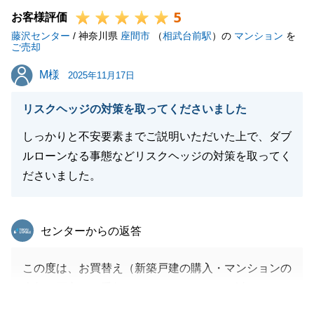
5
今後もお気軽にご相談くださいませ。
お客様評価
藤沢センター
/ 神奈川県
座間市
（
相武台前駅
）の
マンション
を
ご売却
M様
M様
2025年11月17日
閉じる
リスクヘッジの対策を取ってくださいました
しっかりと不安要素までご説明いただいた上で、ダブ
ルローンなる事態などリスクヘッジの対策を取ってく
ださいました。
東急リバブル
センターからの返答
この度は、お買替え（新築戸建の購入・マンションの
売却）両方をお手伝いをさせていただき、誠にありが
とうございます。