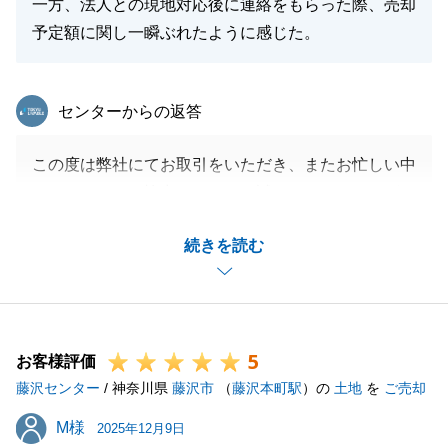
一方、法人との現地対応後に連絡をもらった際、売却
予定額に関し一瞬ぶれたように感じた。
東急リバブル
センターからの返答
この度は弊社にてお取引をいただき、またお忙しい中
アンケートにご協力いただき、誠にありがとうござい
ました。
続きを読む
Y様の大切な不動産のご売却を微力ながらお手伝いで
き、またお役に立てたこと大変光栄でございます。
お困りのことがございましたら、お気軽にご連絡いた
だければと存じます。
5
今後とも宜しくお願いいたします。
お客様評価
藤沢センター
/ 神奈川県
藤沢市
（
藤沢本町駅
）の
土地
を
ご売却
M様
M様
2025年12月9日
閉じる