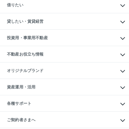
新築一戸建ての購入
一戸建ての売却・査定
借りたい
中古一戸建ての購入
土地の売却・査定
土地の購入
スピードAI査定
不動産購入の流れ
物件を借りる
不動産売却について
注目キーワード物件特集
オフィス・店舗の賃貸
貸したい・賃貸経営
不動産査定について
購入ガイド
借りるときの流れ
売却サービス
借りるガイド
不動産売却の流れ
無料賃料査定
多言語対応
不動産買換えの流れ
マンション賃料データ
投資用・事業用不動産
売却ガイド
賃貸管理プラン
English
繁体中文
簡体中文
リロケーションについて
投資用不動産
貸すときの流れ
事業用不動産
不動産お役立ち情報
貸すガイド
マンション投資
投資用マンション
不動産AIアドバイザー Tellus Talk
マンション一棟
マンションライブラリー
オリジナルブランド
アパート経営
人気マンションランキング
アパート投資用物件
暮らしに役立つ不動産メディア

収益物件
当社売主リノベーションマンション
「Lnote」
ビル購入（ビル一棟）
一棟リノベーションマンション

資産運用・活用
不動産相場・不動産価格情報
投資用不動産の売却査定
L`GENTE（ルジェンテ）
不動産売却FAQ
事業用不動産の売却査定
区分リノベーションマンション

不動産コラム・ニュース
等価交換事業
海外不動産
Lideas（リディアス）
不動産用語集
不動産M&A
各種サポート
投資用一棟レジデンスWELL

不動産なんでもネット相談室
アセットマネジメント・出資
SQUARE（ウェルスクエア）
住まいの税金
不動産小口投資

シニア向けサポート
物件一括検索（購入＆賃貸）
LEGACIA（レガシア）
相続サポート
ご契約者さまへ
リフォームサポート