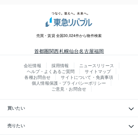
売買・賃貸 全国30,024件から物件検索
首都圏
関西
札幌
仙台
名古屋
福岡
会社情報
採用情報
ニュースリリース
ヘルプ・よくあるご質問
サイトマップ
各種お問合せ
サイトについて・免責事項
個人情報保護・プライバシーポリシー
ご意見・お問合せ
買いたい
マンションの購入
新築・分譲マンションの購入
売りたい
中古マンションの購入
一戸建ての購入
マンションの売却・査定