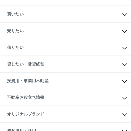
買いたい
マンションの購入
新築・分譲マンションの購入
売りたい
中古マンションの購入
一戸建ての購入
マンションの売却・査定
新築一戸建ての購入
一戸建ての売却・査定
借りたい
中古一戸建ての購入
土地の売却・査定
土地の購入
スピードAI査定
不動産購入の流れ
物件を借りる
不動産売却について
注目キーワード物件特集
オフィス・店舗の賃貸
貸したい・賃貸経営
不動産査定について
購入ガイド
借りるときの流れ
売却サービス
借りるガイド
不動産売却の流れ
無料賃料査定
多言語対応
不動産買換えの流れ
マンション賃料データ
投資用・事業用不動産
売却ガイド
賃貸管理プラン
English
繁体中文
簡体中文
リロケーションについて
投資用不動産
貸すときの流れ
事業用不動産
不動産お役立ち情報
貸すガイド
マンション投資
投資用マンション
不動産AIアドバイザー Tellus Talk
マンション一棟
マンションライブラリー
オリジナルブランド
アパート経営
人気マンションランキング
アパート投資用物件
暮らしに役立つ不動産メディア

収益物件
当社売主リノベーションマンション
「Lnote」
ビル購入（ビル一棟）
一棟リノベーションマンション

資産運用・活用