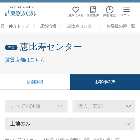
お気に入り
検索条件
閲覧履歴
メニュー
売買・仲介トップ
店舗情報
恵比寿センター
お客様の声一覧
恵比寿センター
売買
賃貸店舗はこちら
お客様の声
店舗詳細
表示はアンケート回収日順（回収日が同じ場合は評価が高い順）