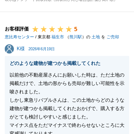
5
お客様評価
恵比寿センター
/ 東京都
福生市
（
熊川駅
）の
土地
を
ご売却
K様
K様
2026年6月19日
どのような建物が建つかも掲載してくれた
以前他の不動産屋さんにお願いした時は、ただ土地の
掲載だけで、土地の形からも売却が難しい可能性を示
唆されました。
しかし東急リバブルさんは、この土地からどのような
建物が建つかも掲載してくれたおかげで、購入する方
がとても検討しやすいと感じました。
マイナス点をただマイナスで終わらせないところに大
変感謝しております。