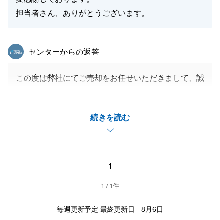
担当者さん、ありがとうございます。
東急リバブル
センターからの返答
この度は弊社にてご売却をお任せいただきまして、誠
にありがとうございました。
「建物参考プラン」を交えた販売活動が売主様のお役
続きを読む
に立てましたこと、嬉しく思っております。
また、販売時からお引渡しまで、K様にもご協力をい
ただけたことで、スムーズにお手続きを進めることが
できました。
1
今後も何かご相談等お力になれることがございました
1 / 1件
ら、是非ご連絡を頂戴できればと思っております。
引き続きのお付き合い、どうぞよろしくお願い申し上
毎週更新予定 最終更新日：8月6日
げます。