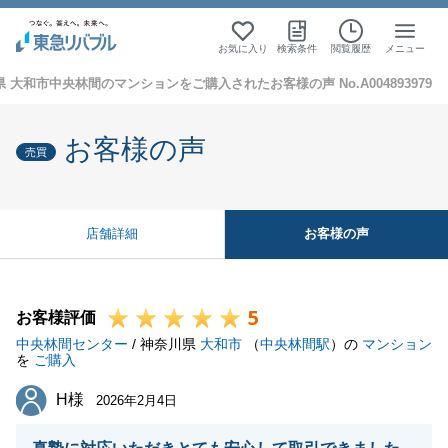
お気に入り
検索条件
閲覧履歴
メニュー
 大和市中央林間のマンションをご購入されたお客様の声 No.A004893979
お客様の声
売買
お客様の声
店舗詳細
5
お客様評価
中央林間センター
/ 神奈川県
大和市
（
中央林間駅
）の
マンション
を
ご購入
H様
H様
2026年2月4日