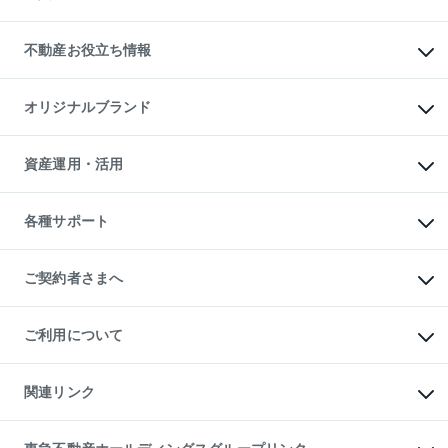
売却ガイド
賃貸管理プラン
English
繁体中文
簡体中文
リロケーションについて
投資用不動産
貸すときの流れ
事業用不動産
不動産お役立ち情報
貸すガイド
マンション投資
投資用マンション
不動産AIアドバイザー Tellus Talk
マンション一棟
マンションライブラリー
オリジナルブランド
アパート経営
人気マンションランキング
アパート投資用物件
暮らしに役立つ不動産メディア

収益物件
当社売主リノベーションマンション
「Lnote」
ビル購入（ビル一棟）
一棟リノベーションマンション

資産運用・活用
不動産相場・不動産価格情報
投資用不動産の売却査定
L`GENTE（ルジェンテ）
不動産売却FAQ
事業用不動産の売却査定
区分リノベーションマンション

不動産コラム・ニュース
等価交換事業
海外不動産
Lideas（リディアス）
不動産用語集
不動産M&A
各種サポート
投資用一棟レジデンスWELL

不動産なんでもネット相談室
アセットマネジメント・出資
SQUARE（ウェルスクエア）
住まいの税金
不動産小口投資

シニア向けサポート
物件一括検索（購入＆賃貸）
LEGACIA（レガシア）
相続サポート
ご契約者さまへ
リフォームサポート
ご契約者さまサポートメニュー
ご紹介・再契約特典
ご利用について
入居者様専用-各種ご案内（賃貸）
東急こすもす会「こすもすWeb」
本人確認に関するお客様へのお願い
金融商品取引について
関連リンク
東急リバブル ソーシャルメディアポリシー
ご意見・お問い合わせ（金融商品取引専用の相談・お問い合わせ窓口）
すまいValue
保険募集におけるプライバシー・ポリシー
これからご結婚される方に東急百貨店のブライダルクラブ