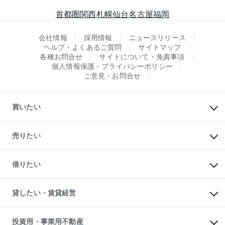
首都圏
関西
札幌
仙台
名古屋
福岡
会社情報
採用情報
ニュースリリース
ヘルプ・よくあるご質問
サイトマップ
各種お問合せ
サイトについて・免責事項
個人情報保護・プライバシーポリシー
ご意見・お問合せ
買いたい
マンションの購入
新築・分譲マンションの購入
売りたい
中古マンションの購入
一戸建ての購入
マンションの売却・査定
新築一戸建ての購入
一戸建ての売却・査定
借りたい
中古一戸建ての購入
土地の売却・査定
土地の購入
スピードAI査定
不動産購入の流れ
物件を借りる
不動産売却について
注目キーワード物件特集
オフィス・店舗の賃貸
貸したい・賃貸経営
不動産査定について
購入ガイド
借りるときの流れ
売却サービス
借りるガイド
不動産売却の流れ
無料賃料査定
多言語対応
不動産買換えの流れ
マンション賃料データ
投資用・事業用不動産