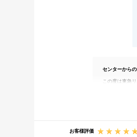
センターからの
この度は東急リ
ざいました。
R様のご協力を
来ました。
誠にありがとう
また何かお力添
お客様評価
今後とも東急リ