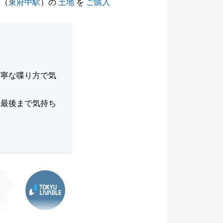
（
東府中駅
）の
土地
を
ご購入
丁寧な喋り方で気
、最後まで気持ち
東急リバブル