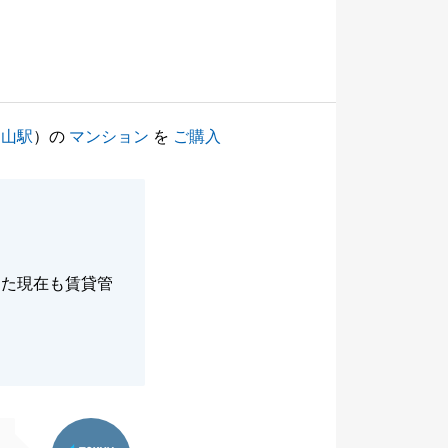
烏山駅
）の
マンション
を
ご購入
また現在も賃貸管
東急リバブル