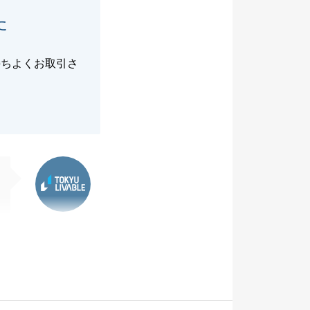
た
持ちよくお取引さ
東急リバブル