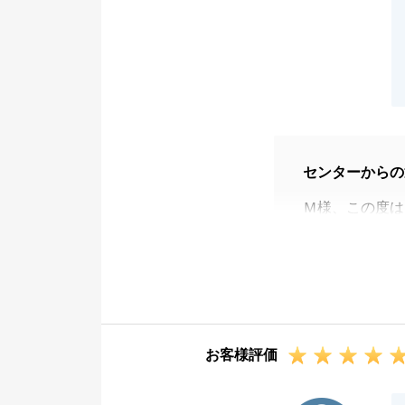
センターからの
Ｍ様、この度は
ざいました。
とても気に入っ
約になったこと
ご所有不動産ご
てくださいまし
お客様評価
いたこと、過去
流れの中で、私
K様