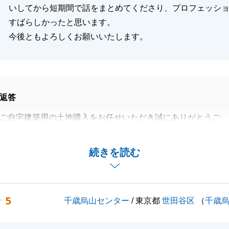
いしてから短期間で話をまとめてくださり、プロフェッシ
すばらしかったと思います。
今後ともよろしくお願いいたします。
返答
ご自宅建築用の土地購入をお任せいただき誠にありがとうご
てくださったお気持ちに売主様が応えてくださり、良いご契
続きを読む
、担当者としてとても嬉しく思っております。
売却については、好条件で手を挙げてくださる買主様が現れ
たが、これは当時Ｍ様が素晴らしい不動産をお選びになって
5
千歳烏山センター
/ 東京都
世田谷区
（
千歳
のご判断がＭ様のお住み替えを後押ししてくれたものです。
が直接お役に立てたことは決して多くはありません。