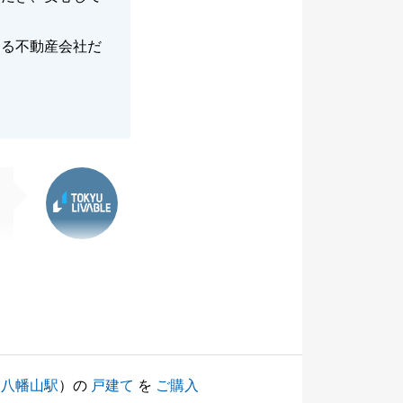
きる不動産会社だ
東急リバブル
（
八幡山駅
）の
戸建て
を
ご購入