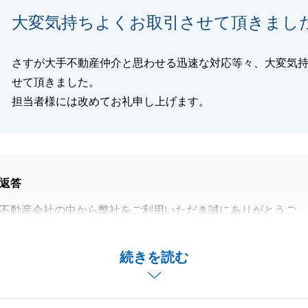
のサポートなど責任持って担当させていただきますので、こ
大変気持ちよくお取引させて頂きまし
てお住み替え計画を進めてください。
トライン、これからが最も大事ですので、引き続き全力でお
ただきます。
さすが大手不動産仲介と思わせる迅速な対応等々、大変気
お願い申し上げます。
せて頂きました。
担当者様には改めてお礼申し上げます。
閉じる
返答
不動産会社の中から弊社をご利用いただき誠にありがとうご
に尽きるお言葉を頂き、誠にありがとうございます。
続きを読む
まで完了できたのは、K様のご協力のお陰でございます。
りごとがございましたらお気軽にお申し付けくださいませ。
尽力させていただきます。