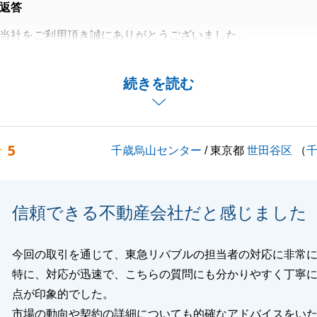
返答
当社をご利用頂き誠にありがとうございました。
入のご契約・ご決済のお手続きに際してＳ様の迅速なご対
陰でスムーズに進めることができ、大変うれしく思っており
続きを読む
ご相談等がございましたら当社をご利用頂けますと幸いで
5
千歳烏山センター
/ 東京都
世田谷区
（
閉じる
信頼できる不動産会社だと感じました
今回の取引を通じて、東急リバブルの担当者の対応に非常
特に、対応が迅速で、こちらの質問にも分かりやすく丁寧
点が印象的でした。
市場の動向や契約の詳細についても的確なアドバイスをい