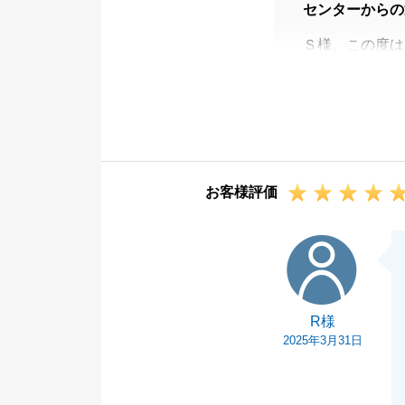
センターからの
Ｓ様、この度は
マンションご購
応・ご協力のお
ます。
今後も不動産の
す。
お客様評価
R様
R様
2025年3月31日