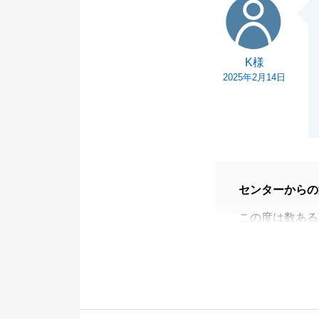
ただ、これから
れからも安心し
今はまだスター
K様
手伝いさせてい
2025年2月14日
どうぞよろしく
センターからの
この度は数ある
ざいます。
また、営業冥利
無事にお引渡し
今後も何かお困
お役に立つべく