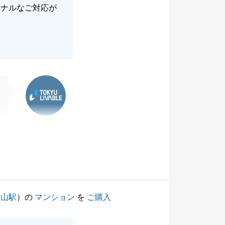
ョナルなご対応が
東急リバブル
烏山駅
）の
マンション
を
ご購入