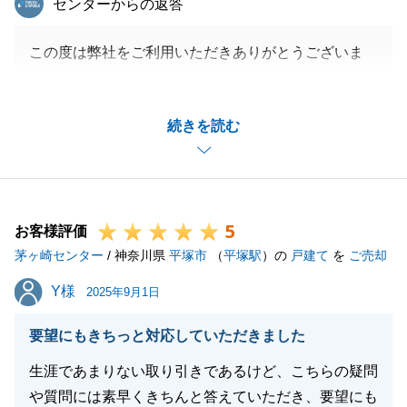
センターからの返答
この度は弊社をご利用いただきありがとうございま
す。
販売をお任せいただいてから成約まで時間がかかりま
続きを読む
したが、大変気に入っていただける買主様が見つかっ
て嬉しく思います。
買主様のご都合で契約から引き渡しまで間が空きまし
たが、室内の手入れ等対応いただきありがとうござい
5
ました。
お客様評価
茅ヶ崎センター
またお手伝いできることがございましたらお気軽にご
/ 神奈川県
平塚市
（
平塚駅
）の
戸建て
を
ご売却
連絡ください。
Y様
Y様
2025年9月1日
要望にもきちっと対応していただきました
閉じる
生涯であまりない取り引きであるけど、こちらの疑問
や質問には素早くきちんと答えていただき、要望にも