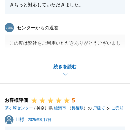
きちっと対応していただきました。
東急リバブル
センターからの返答
この度は弊社をご利用いただきありがとうございまし
た。
ご売却と建築を並行して行っていたので手続きが大変
続きを読む
だったかと思いますが、ご子息様にも協力いただいた
おかげでスムーズに取引することができました。
またお力になれることがございましたらお気軽にご連
絡ください。
5
隣地の売却の件で、またお伺いすることもあるかと思
お客様評価
茅ヶ崎センター
いますが、その際はよろしくお願いいたします。
/ 神奈川県
綾瀬市
（
長後駅
）の
戸建て
を
ご売却
H様
H様
2025年8月7日