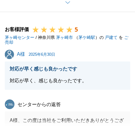
お引越しを終えて落ち着かれましたら、是非ご挨拶に
お伺いさせてください。
また、不動産に関して何か不明点等ございましたらお
5
申し付けください。
お客様評価
茅ヶ崎センター
今後ともよろしくお願いいたします。
/ 神奈川県
茅ヶ崎市
（
茅ケ崎駅
）の
戸建て
を
ご
売却
A様
A様
2025年6月30日
閉じる
対応が早く感じも良かったです
対応が早く、感じも良かったです。
東急リバブル
センターからの返答
A様、この度は当社をご利用いただきありがとうござ
いました。