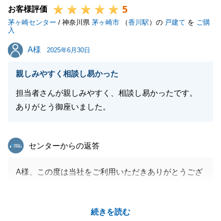
5
この度は誠にありがとうございました。
お客様評価
茅ヶ崎センター
/ 神奈川県
茅ヶ崎市
（
香川駅
）の
戸建て
を
ご購
入
A様
A様
2025年6月30日
閉じる
親しみやすく相談し易かった
担当者さんが親しみやすく、相談し易かったです。
ありがとう御座いました。
東急リバブル
センターからの返答
A様、この度は当社をご利用いただきありがとうござ
いました。
A様のお力添えもあり、無事にお引渡しまで終えるこ
続きを読む
とができて良かったです。