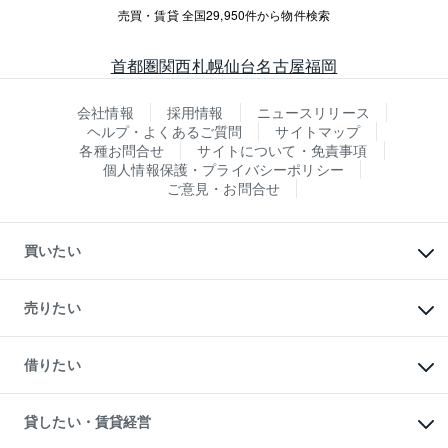
売買・賃貸 全国29,950件から物件検索
首都圏
関西
札幌
仙台
名古屋
福岡
会社情報
採用情報
ニュースリリース
ヘルプ・よくあるご質問
サイトマップ
各種お問合せ
サイトについて・免責事項
個人情報保護・プライバシーポリシー
ご意見・お問合せ
買いたい
マンションの購入
新築・分譲マンションの購入
売りたい
中古マンションの購入
一戸建ての購入
マンションの売却・査定
新築一戸建ての購入
一戸建ての売却・査定
借りたい
中古一戸建ての購入
土地の売却・査定
土地の購入
スピードAI査定
不動産購入の流れ
物件を借りる
不動産売却について
注目キーワード物件特集
オフィス・店舗の賃貸
貸したい・賃貸経営
不動産査定について
購入ガイド
借りるときの流れ
売却サービス