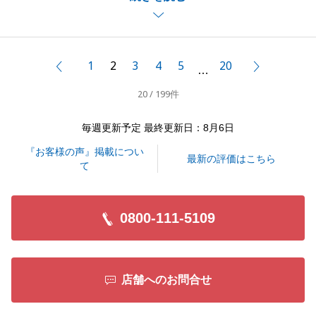
お引越しを終えて落ち着かれましたら、是非ご連絡い
ただけますと幸いです。
また、不動産に関して何か不明点等ございましたらお
1
2
3
4
5
20
前へ
次へ
…
申し付けください。
20 / 199件
今後ともよろしくお願いいたします。
毎週更新予定 最終更新日：8月6日
『お客様の声』掲載につい
閉じる
最新の評価はこちら
て
0800-111-5109
店舗へのお問合せ