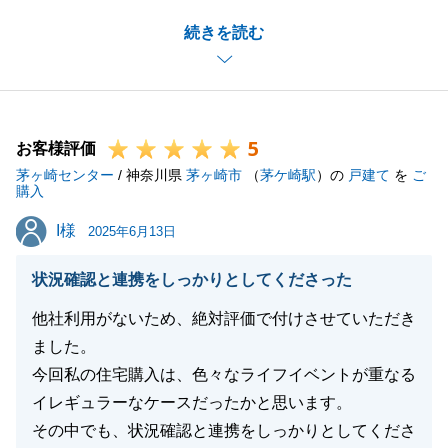
A様のお力添えもあり、無事にお引渡しまで終えるこ
続きを読む
とができて良かったです。
また、不動産に関して何か不明点等ございましたらお
申し付けください。
今後ともよろしくお願いいたします。
5
お客様評価
茅ヶ崎センター
/ 神奈川県
茅ヶ崎市
（
茅ケ崎駅
）の
戸建て
を
ご
購入
閉じる
I様
I様
2025年6月13日
状況確認と連携をしっかりとしてくださった
他社利用がないため、絶対評価で付けさせていただき
ました。
今回私の住宅購入は、色々なライフイベントが重なる
イレギュラーなケースだったかと思います。
その中でも、状況確認と連携をしっかりとしてくださ