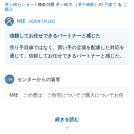
茅ヶ崎センター
今後ともよろしくお願いいたします。
/ 神奈川県
茅ヶ崎市
（
茅ケ崎駅
）の
戸建て
を
ご
購入
M様
M様
2025年7月14日
閉じる
信頼してお任せできるパートナーと感じた
売り手目線ではなく、買い手の立場を配慮した対応を
通じて、信頼してお任せできるパートナーと感じた。
東急リバブル
センターからの返答
M様、この度は、ご自宅についてご購入についてお任
せいただき、誠にありがとうございました。
ご満足いただける結果となり、私自身も嬉しく思いま
続きを読む
す。
また何かございましたらお気軽にお申し付けくださ