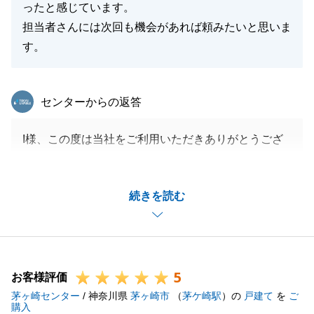
ったと感じています。
担当者さんには次回も機会があれば頼みたいと思いま
す。
東急リバブル
センターからの返答
I様、この度は当社をご利用いただきありがとうござ
いました。
I様のお力添えもあり、無事にお引渡しまで終えるこ
続きを読む
とができて良かったです。
実際の入居までは多少時間があるかと思いますが、少
し落ち着いたらぜひご挨拶にお伺いさせてください。
また、今後も不動産に関して何か不明点等ございまし
5
たらお申し付けください。
お客様評価
茅ヶ崎センター
今後ともよろしくお願いいたします。
/ 神奈川県
茅ヶ崎市
（
茅ケ崎駅
）の
戸建て
を
ご
購入