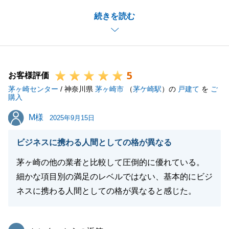
げます。_
続きを読む
O様とのお打ち合わせは、私にとっても非常に楽し
く、有意義な時間でございました。
本日でお手続きは一段落となりますが、今後も住まい
に関するお困りごとや、お気づきの点がございました
5
ら、いつでもお気軽にご連絡ください。
お客様評価
茅ヶ崎センター
O様の新しい生活が、素晴らしいものとなりますよう
/ 神奈川県
茅ヶ崎市
（
茅ケ崎駅
）の
戸建て
を
ご
購入
心よりお祈り申し上げます。_
M様
M様
今後とも、末永いお付き合いのほど、よろしくお願い
2025年9月15日
申し上げます。
ビジネスに携わる人間としての格が異なる
茅ヶ崎の他の業者と比較して圧倒的に優れている。
細かな項目別の満足のレベルではない、基本的にビジ
閉じる
ネスに携わる人間としての格が異なると感じた。
東急リバブル