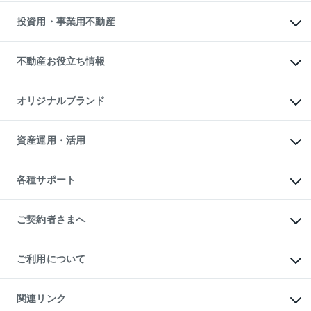
借りるガイド
不動産売却の流れ
無料賃料査定
多言語対応
不動産買換えの流れ
マンション賃料データ
投資用・事業用不動産
売却ガイド
賃貸管理プラン
English
繁体中文
簡体中文
リロケーションについて
投資用不動産
貸すときの流れ
事業用不動産
不動産お役立ち情報
貸すガイド
マンション投資
投資用マンション
不動産AIアドバイザー Tellus Talk
マンション一棟
マンションライブラリー
オリジナルブランド
アパート経営
人気マンションランキング
アパート投資用物件
暮らしに役立つ不動産メディア

収益物件
当社売主リノベーションマンション
「Lnote」
ビル購入（ビル一棟）
一棟リノベーションマンション

資産運用・活用
不動産相場・不動産価格情報
投資用不動産の売却査定
L`GENTE（ルジェンテ）
不動産売却FAQ
事業用不動産の売却査定
区分リノベーションマンション

不動産コラム・ニュース
等価交換事業
海外不動産
Lideas（リディアス）
不動産用語集
不動産M&A
各種サポート
投資用一棟レジデンスWELL

不動産なんでもネット相談室
アセットマネジメント・出資
SQUARE（ウェルスクエア）
住まいの税金
不動産小口投資

シニア向けサポート
物件一括検索（購入＆賃貸）
LEGACIA（レガシア）
相続サポート
ご契約者さまへ
リフォームサポート
ご契約者さまサポートメニュー
ご紹介・再契約特典
ご利用について
入居者様専用-各種ご案内（賃貸）
東急こすもす会「こすもすWeb」
本人確認に関するお客様へのお願い
金融商品取引について
関連リンク
東急リバブル ソーシャルメディアポリシー